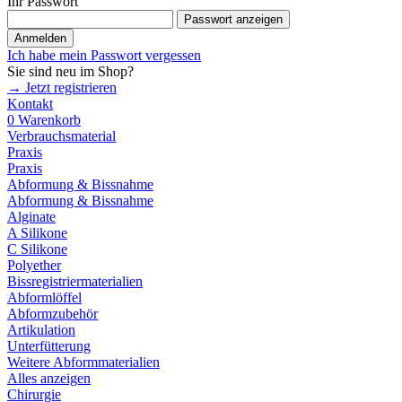
Ihr Passwort
Passwort anzeigen
Anmelden
Ich habe mein Passwort vergessen
Sie sind neu im Shop?
→ Jetzt registrieren
Kontakt
0
Warenkorb
Verbrauchsmaterial
Praxis
Praxis
Abformung & Bissnahme
Abformung & Bissnahme
Alginate
A Silikone
C Silikone
Polyether
Bissregistriermaterialien
Abformlöffel
Abformzubehör
Artikulation
Unterfütterung
Weitere Abformmaterialien
Alles anzeigen
Chirurgie