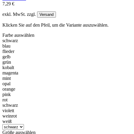
7,29 €
exkl. MwSt. zzgl.
Versand
Klicken Sie auf den Pfeil, um die Variante auszuwählen.
Farbe
auswählen
schwarz
blau
flieder
gelb
grün
kobalt
magenta
mint
opal
orange
pink
rot
schwarz
violett
weinrot
weiß
Größe
auswählen