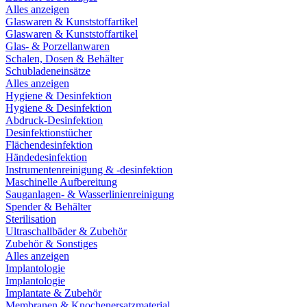
Alles anzeigen
Glaswaren & Kunststoffartikel
Glaswaren & Kunststoffartikel
Glas- & Porzellanwaren
Schalen, Dosen & Behälter
Schubladeneinsätze
Alles anzeigen
Hygiene & Desinfektion
Hygiene & Desinfektion
Abdruck-Desinfektion
Desinfektionstücher
Flächendesinfektion
Händedesinfektion
Instrumentenreinigung & -desinfektion
Maschinelle Aufbereitung
Sauganlagen- & Wasserlinienreinigung
Spender & Behälter
Sterilisation
Ultraschallbäder & Zubehör
Zubehör & Sonstiges
Alles anzeigen
Implantologie
Implantologie
Implantate & Zubehör
Membranen & Knochenersatzmaterial