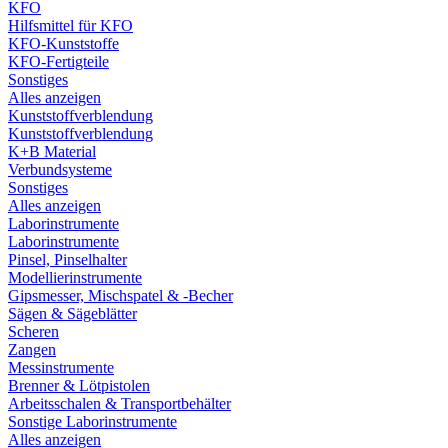
KFO
Hilfsmittel für KFO
KFO-Kunststoffe
KFO-Fertigteile
Sonstiges
Alles anzeigen
Kunststoffverblendung
Kunststoffverblendung
K+B Material
Verbundsysteme
Sonstiges
Alles anzeigen
Laborinstrumente
Laborinstrumente
Pinsel, Pinselhalter
Modellierinstrumente
Gipsmesser, Mischspatel & -Becher
Sägen & Sägeblätter
Scheren
Zangen
Messinstrumente
Brenner & Lötpistolen
Arbeitsschalen & Transportbehälter
Sonstige Laborinstrumente
Alles anzeigen