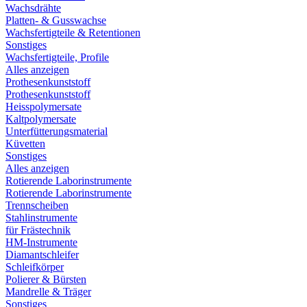
Wachsdrähte
Platten- & Gusswachse
Wachsfertigteile & Retentionen
Sonstiges
Wachsfertigteile, Profile
Alles anzeigen
Prothesenkunststoff
Prothesenkunststoff
Heisspolymersate
Kaltpolymersate
Unterfütterungsmaterial
Küvetten
Sonstiges
Alles anzeigen
Rotierende Laborinstrumente
Rotierende Laborinstrumente
Trennscheiben
Stahlinstrumente
für Frästechnik
HM-Instrumente
Diamantschleifer
Schleifkörper
Polierer & Bürsten
Mandrelle & Träger
Sonstiges