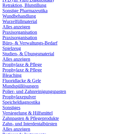
Retraktion, Blutstillung
Sonstige Pharmazeutika
Wundbehandlung
Wurzelfüllmaterial
Alles anzeigen
Praxisorganisation
Praxisorganisation
Büro- & Verwaltungs-Bedarf
Spielzeug
Studien- & Übungsmaterial
Alles anzeigen
Prophylaxe & Pflege
Prophylaxe & Pflege
Bleaching
Fluoridlacke & Gele
Mundspüllösungen
Polier- und Zahnreinigungspasten
Prophylaxepulver
Speicheldiagnostika
Sonstiges
Versiegelung & Hilfsmittel
Zahnpasten & Pflegeprodukte
Zahn- und Interdentalbürsten
Alles anzeigen