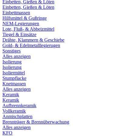
Einbetten, Gießen & Löten
Einbetten, Gießen & Löten
Einbettmassen
Hilfsmittel & Gußringe
NEM-Legierungen
Lote, Fluß- & Abbeizmittel
Tiegel & Einsätze
Drähte, Klammern & Geschiebe
Gold- & Edelmetalllegierugen
Sonstiges
Alles anzeigen
Isolierung
Isolierung
Isoliermittel
Stumpflacke
Knetmassen
Alles anzeigen
Keramik
Keramik
Aufbrennkeramik
Vollkeramik
Anmischplatten
Brennträger & Brennüberwachung
Alles anzeigen
KFO