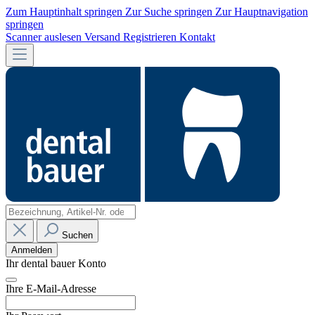
Zum Hauptinhalt springen
Zur Suche springen
Zur Hauptnavigation
springen
Scanner auslesen
Versand
Registrieren
Kontakt
Suchen
Anmelden
Ihr dental bauer Konto
Ihre E-Mail-Adresse