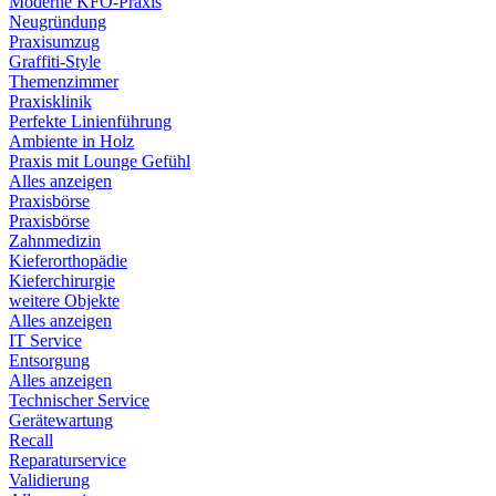
Moderne KFO-Praxis
Neugründung
Praxisumzug
Graffiti-Style
Themenzimmer
Praxisklinik
Perfekte Linienführung
Ambiente in Holz
Praxis mit Lounge Gefühl
Alles anzeigen
Praxisbörse
Praxisbörse
Zahnmedizin
Kieferorthopädie
Kieferchirurgie
weitere Objekte
Alles anzeigen
IT Service
Entsorgung
Alles anzeigen
Technischer Service
Gerätewartung
Recall
Reparaturservice
Validierung