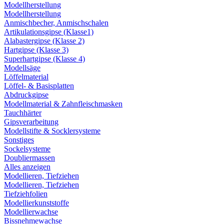
Modellherstellung
Modellherstellung
Anmischbecher, Anmischschalen
Artikulationsgipse (Klasse1)
Alabastergipse (Klasse 2)
Hartgipse (Klasse 3)
Superhartgipse (Klasse 4)
Modellsäge
Löffelmaterial
Löffel- & Basisplatten
Abdruckgipse
Modellmaterial & Zahnfleischmasken
Tauchhärter
Gipsverarbeitung
Modellstifte & Socklersysteme
Sonstiges
Sockelsysteme
Doubliermassen
Alles anzeigen
Modellieren, Tiefziehen
Modellieren, Tiefziehen
Tiefziehfolien
Modellierkunststoffe
Modellierwachse
Bissnehmewachse