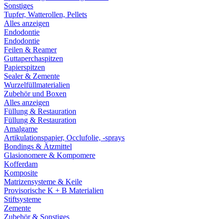
Sonstiges
Tupfer, Watterollen, Pellets
Alles anzeigen
Endodontie
Endodontie
Feilen & Reamer
Guttaperchaspitzen
Papierspitzen
Sealer & Zemente
Wurzelfüllmaterialien
Zubehör und Boxen
Alles anzeigen
Füllung & Restauration
Füllung & Restauration
Amalgame
Artikulationspapier, Occlufolie, -sprays
Bondings & Ätzmittel
Glasionomere & Kompomere
Kofferdam
Komposite
Matrizensysteme & Keile
Provisorische K + B Materialien
Stiftsysteme
Zemente
Zubehör & Sonstiges