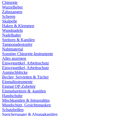
Chirurgie
Wurzelheber
Zahnzangen
Scheren
Skalpelle
Haken & Klemmen
Wundnadeln
Nadelhalter
Spritzen & Kanülen
Tamponadestopfer
Nahtmaterial
Sonstige Chirurgie-Instrumente
Alles anzeigen
Einwegartikel, Arbeitsschutz
Einwegartikel, Arbeitsschutz
Anmischblöcke
Becher, Servietten & Tücher
Einmalinstrumente
Einmal OP-Zubehör
Einmalspritzen & -kanülen
Handschuhe
Mischkanülen & Intraoraltips
Mundschutz, Gesichtsmasken
Schutzbrillen
Speichersauger & Absaugkanülen