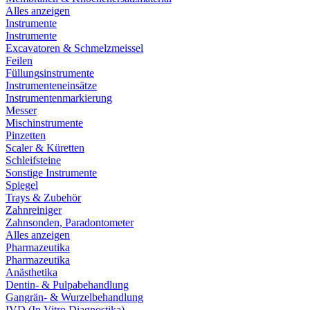
Alles anzeigen
Instrumente
Instrumente
Excavatoren & Schmelzmeissel
Feilen
Füllungsinstrumente
Instrumenteneinsätze
Instrumentenmarkierung
Messer
Mischinstrumente
Pinzetten
Scaler & Küretten
Schleifsteine
Sonstige Instrumente
Spiegel
Trays & Zubehör
Zahnreiniger
Zahnsonden, Paradontometer
Alles anzeigen
Pharmazeutika
Pharmazeutika
Anästhetika
Dentin- & Pulpabehandlung
Gangrän- & Wurzelbehandlung
IVD (In Vitro Diagnostika)