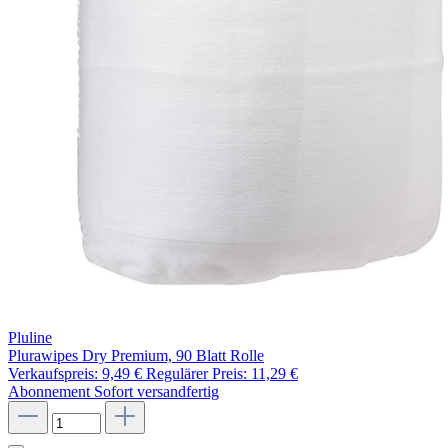
Pluline
Plurawipes Dry Premium, 90 Blatt Rolle
Verkaufspreis:
9,49 €
Regulärer Preis:
11,29 €
Abonnement
Sofort versandfertig