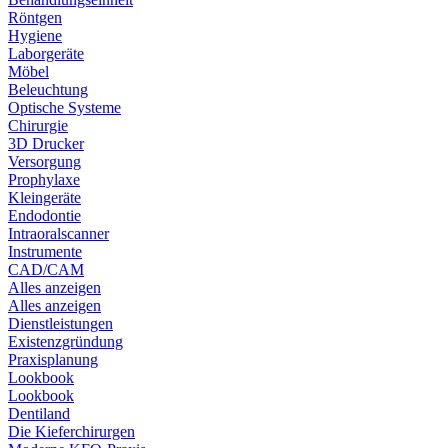
Röntgen
Hygiene
Laborgeräte
Möbel
Beleuchtung
Optische Systeme
Chirurgie
3D Drucker
Versorgung
Prophylaxe
Kleingeräte
Endodontie
Intraoralscanner
Instrumente
CAD/CAM
Alles anzeigen
Alles anzeigen
Dienstleistungen
Existenzgründung
Praxisplanung
Lookbook
Lookbook
Dentiland
Die Kieferchirurgen