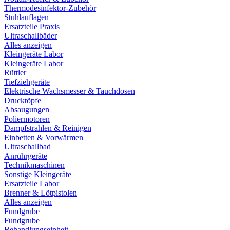
Thermodesinfektor-Zubehör
Stuhlauflagen
Ersatzteile Praxis
Ultraschallbäder
Alles anzeigen
Kleingeräte Labor
Kleingeräte Labor
Rüttler
Tiefziehgeräte
Elektrische Wachsmesser & Tauchdosen
Drucktöpfe
Absaugungen
Poliermotoren
Dampfstrahlen & Reinigen
Einbetten & Vorwärmen
Ultraschallbad
Anrührgeräte
Technikmaschinen
Sonstige Kleingeräte
Ersatzteile Labor
Brenner & Lötpistolen
Alles anzeigen
Fundgrube
Fundgrube
Behandlungseinheit