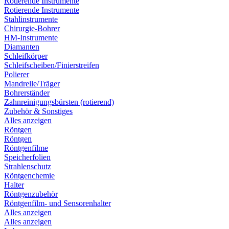
Rotierende Instrumente
Rotierende Instrumente
Stahlinstrumente
Chirurgie-Bohrer
HM-Instrumente
Diamanten
Schleifkörper
Schleifscheiben/Finierstreifen
Polierer
Mandrelle/Träger
Bohrerständer
Zahnreinigungsbürsten (rotierend)
Zubehör & Sonstiges
Alles anzeigen
Röntgen
Röntgen
Röntgenfilme
Speicherfolien
Strahlenschutz
Röntgenchemie
Halter
Röntgenzubehör
Röntgenfilm- und Sensorenhalter
Alles anzeigen
Alles anzeigen