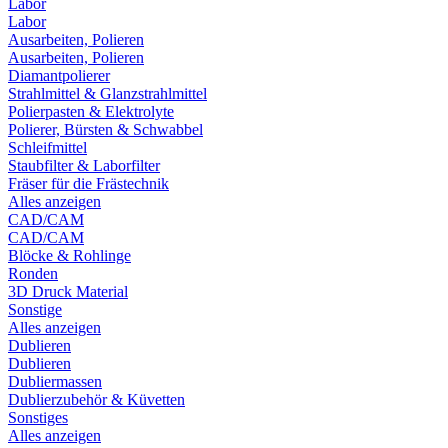
Labor
Labor
Ausarbeiten, Polieren
Ausarbeiten, Polieren
Diamantpolierer
Strahlmittel & Glanzstrahlmittel
Polierpasten & Elektrolyte
Polierer, Bürsten & Schwabbel
Schleifmittel
Staubfilter & Laborfilter
Fräser für die Frästechnik
Alles anzeigen
CAD/CAM
CAD/CAM
Blöcke & Rohlinge
Ronden
3D Druck Material
Sonstige
Alles anzeigen
Dublieren
Dublieren
Dubliermassen
Dublierzubehör & Küvetten
Sonstiges
Alles anzeigen