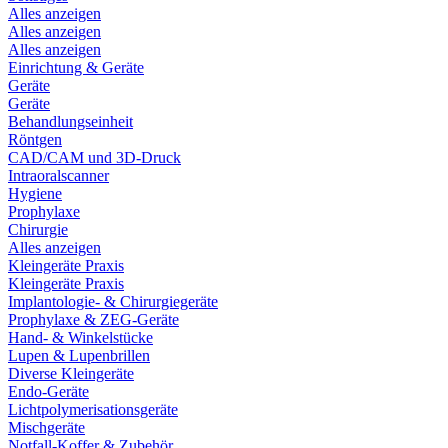
Alles anzeigen
Alles anzeigen
Alles anzeigen
Einrichtung & Geräte
Geräte
Geräte
Behandlungseinheit
Röntgen
CAD/CAM und 3D-Druck
Intraoralscanner
Hygiene
Prophylaxe
Chirurgie
Alles anzeigen
Kleingeräte Praxis
Kleingeräte Praxis
Implantologie- & Chirurgiegeräte
Prophylaxe & ZEG-Geräte
Hand- & Winkelstücke
Lupen & Lupenbrillen
Diverse Kleingeräte
Endo-Geräte
Lichtpolymerisationsgeräte
Mischgeräte
Notfall-Koffer & Zubehör