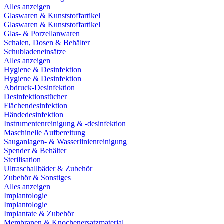
Alles anzeigen
Glaswaren & Kunststoffartikel
Glaswaren & Kunststoffartikel
Glas- & Porzellanwaren
Schalen, Dosen & Behälter
Schubladeneinsätze
Alles anzeigen
Hygiene & Desinfektion
Hygiene & Desinfektion
Abdruck-Desinfektion
Desinfektionstücher
Flächendesinfektion
Händedesinfektion
Instrumentenreinigung & -desinfektion
Maschinelle Aufbereitung
Sauganlagen- & Wasserlinienreinigung
Spender & Behälter
Sterilisation
Ultraschallbäder & Zubehör
Zubehör & Sonstiges
Alles anzeigen
Implantologie
Implantologie
Implantate & Zubehör
Membranen & Knochenersatzmaterial