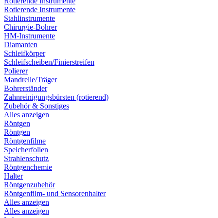
Rotierende Instrumente
Rotierende Instrumente
Stahlinstrumente
Chirurgie-Bohrer
HM-Instrumente
Diamanten
Schleifkörper
Schleifscheiben/Finierstreifen
Polierer
Mandrelle/Träger
Bohrerständer
Zahnreinigungsbürsten (rotierend)
Zubehör & Sonstiges
Alles anzeigen
Röntgen
Röntgen
Röntgenfilme
Speicherfolien
Strahlenschutz
Röntgenchemie
Halter
Röntgenzubehör
Röntgenfilm- und Sensorenhalter
Alles anzeigen
Alles anzeigen