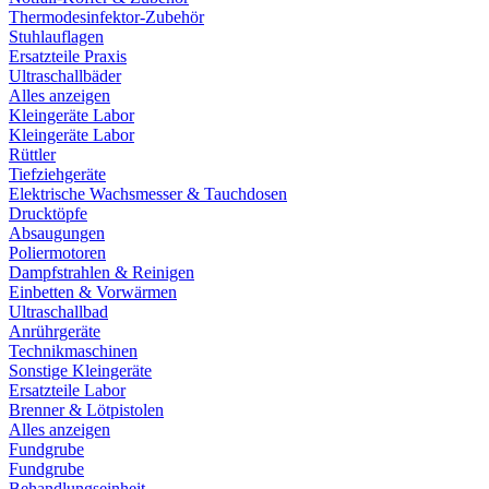
Thermodesinfektor-Zubehör
Stuhlauflagen
Ersatzteile Praxis
Ultraschallbäder
Alles anzeigen
Kleingeräte Labor
Kleingeräte Labor
Rüttler
Tiefziehgeräte
Elektrische Wachsmesser & Tauchdosen
Drucktöpfe
Absaugungen
Poliermotoren
Dampfstrahlen & Reinigen
Einbetten & Vorwärmen
Ultraschallbad
Anrührgeräte
Technikmaschinen
Sonstige Kleingeräte
Ersatzteile Labor
Brenner & Lötpistolen
Alles anzeigen
Fundgrube
Fundgrube
Behandlungseinheit