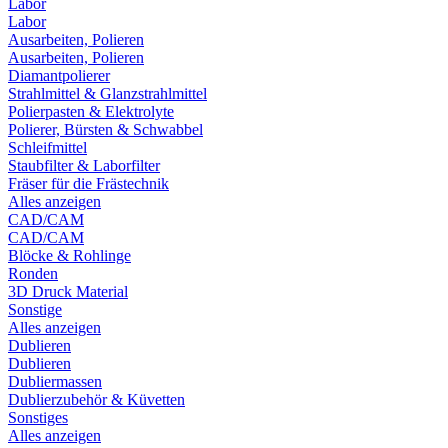
Labor
Labor
Ausarbeiten, Polieren
Ausarbeiten, Polieren
Diamantpolierer
Strahlmittel & Glanzstrahlmittel
Polierpasten & Elektrolyte
Polierer, Bürsten & Schwabbel
Schleifmittel
Staubfilter & Laborfilter
Fräser für die Frästechnik
Alles anzeigen
CAD/CAM
CAD/CAM
Blöcke & Rohlinge
Ronden
3D Druck Material
Sonstige
Alles anzeigen
Dublieren
Dublieren
Dubliermassen
Dublierzubehör & Küvetten
Sonstiges
Alles anzeigen