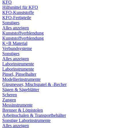
KFO
Hilfsmittel für KFO
KFO-Kunststoffe
KFO-Fertigteile
Sonstiges
Alles anzeigen
Kunststoffverblendung
Kunststoffverblendung
K+B Material
Verbundsysteme
Sonstiges
Alles anzeigen
Laborinstrumente
Laborinstrumente
Pinsel, Pinselhalter
Modellierinstrumente
Gipsmesser, Mischspatel & -Becher
Sägen & Sägeblätter
Scheren
Zangen
Messinstrumente
Brenner & Lötpistolen
Arbeitsschalen & Transportbehälter
Sonstige Laborinstrumente
Alles anzeigen