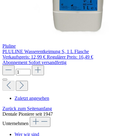
Pluline
PLULINE Wasserentkeimung S, 1 L Flasche
Verkaufspreis:
12,99 €
Regulärer Preis:
16,49 €
Abonnement
Sofort versandfertig
Zuletzt angesehen
Zurück zum Seitenanfang
Dentale Pioniere seit 1947
Unternehmen
Wer wir sind