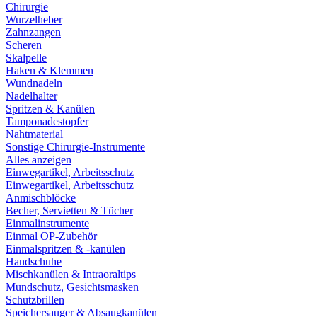
Chirurgie
Wurzelheber
Zahnzangen
Scheren
Skalpelle
Haken & Klemmen
Wundnadeln
Nadelhalter
Spritzen & Kanülen
Tamponadestopfer
Nahtmaterial
Sonstige Chirurgie-Instrumente
Alles anzeigen
Einwegartikel, Arbeitsschutz
Einwegartikel, Arbeitsschutz
Anmischblöcke
Becher, Servietten & Tücher
Einmalinstrumente
Einmal OP-Zubehör
Einmalspritzen & -kanülen
Handschuhe
Mischkanülen & Intraoraltips
Mundschutz, Gesichtsmasken
Schutzbrillen
Speichersauger & Absaugkanülen