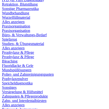
Retraktion, Blutstillung
Sonstige Pharmazeutika
Wundbehandlung
Wurzelfüllmaterial
Alles anzeigen
Praxisorganisation
Praxisorganisation
Büro- & Verwaltungs-Bedarf
Spielzeug
Studien- & Übungsmaterial
Alles anzeigen
Prophylaxe & Pflege
Prophylaxe & Pflege
Bleaching
Fluoridlacke & Gele
Mundspüllösungen
Polier- und Zahnreinigungspasten
Pophylaxepulver
Speicheldiagnostika
Sonstiges
Versiegelung & Hilfsmittel
Zahnpasten & Pflegeprodukte
Zahn- und Interdentalbürsten
Alles anzeigen