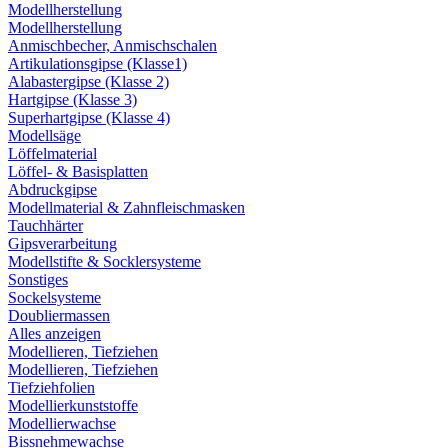
Modellherstellung
Modellherstellung
Anmischbecher, Anmischschalen
Artikulationsgipse (Klasse1)
Alabastergipse (Klasse 2)
Hartgipse (Klasse 3)
Superhartgipse (Klasse 4)
Modellsäge
Löffelmaterial
Löffel- & Basisplatten
Abdruckgipse
Modellmaterial & Zahnfleischmasken
Tauchhärter
Gipsverarbeitung
Modellstifte & Socklersysteme
Sonstiges
Sockelsysteme
Doubliermassen
Alles anzeigen
Modellieren, Tiefziehen
Modellieren, Tiefziehen
Tiefziehfolien
Modellierkunststoffe
Modellierwachse
Bissnehmewachse