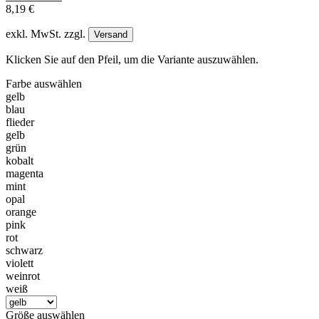
8,19 €
exkl. MwSt. zzgl.
Versand
Klicken Sie auf den Pfeil, um die Variante auszuwählen.
Farbe
auswählen
gelb
blau
flieder
gelb
grün
kobalt
magenta
mint
opal
orange
pink
rot
schwarz
violett
weinrot
weiß
Größe
auswählen