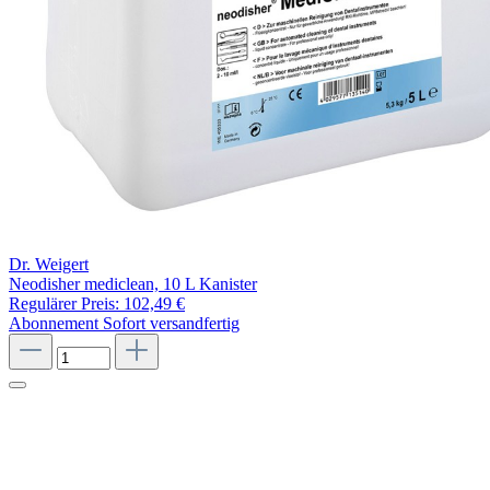
Dr. Weigert
Neodisher mediclean, 10 L Kanister
Regulärer Preis:
102,49 €
Abonnement
Sofort versandfertig