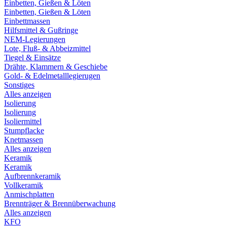
Einbetten, Gießen & Löten
Einbetten, Gießen & Löten
Einbettmassen
Hilfsmittel & Gußringe
NEM-Legierungen
Lote, Fluß- & Abbeizmittel
Tiegel & Einsätze
Drähte, Klammern & Geschiebe
Gold- & Edelmetalllegierugen
Sonstiges
Alles anzeigen
Isolierung
Isolierung
Isoliermittel
Stumpflacke
Knetmassen
Alles anzeigen
Keramik
Keramik
Aufbrennkeramik
Vollkeramik
Anmischplatten
Brennträger & Brennüberwachung
Alles anzeigen
KFO