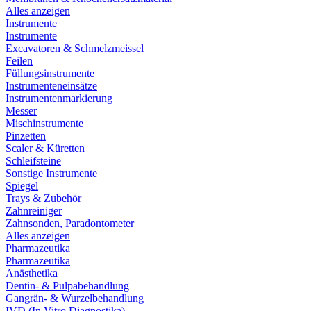
Alles anzeigen
Instrumente
Instrumente
Excavatoren & Schmelzmeissel
Feilen
Füllungsinstrumente
Instrumenteneinsätze
Instrumentenmarkierung
Messer
Mischinstrumente
Pinzetten
Scaler & Küretten
Schleifsteine
Sonstige Instrumente
Spiegel
Trays & Zubehör
Zahnreiniger
Zahnsonden, Paradontometer
Alles anzeigen
Pharmazeutika
Pharmazeutika
Anästhetika
Dentin- & Pulpabehandlung
Gangrän- & Wurzelbehandlung
IVD (In Vitro Diagnostika)