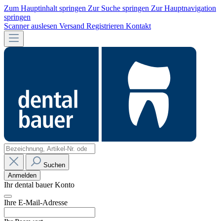
Zum Hauptinhalt springen
Zur Suche springen
Zur Hauptnavigation
springen
Scanner auslesen
Versand
Registrieren
Kontakt
Suchen
Anmelden
Ihr dental bauer Konto
Ihre E-Mail-Adresse