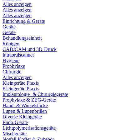
Alles anzeigen
Alles anzeigen
Alles anzeigen
Einrichtung & Geräte
Geräte
Geräte
Behandlungseinheit
Röntgen
CAD/CAM und 3D-Druck
Intraoralscanner
Hygiene
Prophylaxe
Chirurgie
Alles anzeigen
Kleingeräte Praxis
Kleingeräte Praxis
Implantologie- & Chirurgiegeräte
Prophylaxe & ZEG-Geräte
Hand- & Winkelstücke
Lupen & Lupenbrillen
Diverse Kleingeräte
Endo-Geräte
Lichtpolymerisationsgeräte
Mischgeräte
Notfall-Koffer & Zubehör