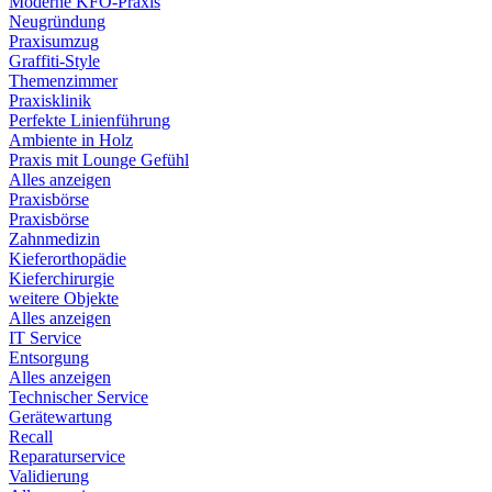
Moderne KFO-Praxis
Neugründung
Praxisumzug
Graffiti-Style
Themenzimmer
Praxisklinik
Perfekte Linienführung
Ambiente in Holz
Praxis mit Lounge Gefühl
Alles anzeigen
Praxisbörse
Praxisbörse
Zahnmedizin
Kieferorthopädie
Kieferchirurgie
weitere Objekte
Alles anzeigen
IT Service
Entsorgung
Alles anzeigen
Technischer Service
Gerätewartung
Recall
Reparaturservice
Validierung