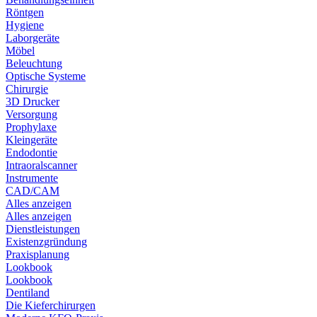
Röntgen
Hygiene
Laborgeräte
Möbel
Beleuchtung
Optische Systeme
Chirurgie
3D Drucker
Versorgung
Prophylaxe
Kleingeräte
Endodontie
Intraoralscanner
Instrumente
CAD/CAM
Alles anzeigen
Alles anzeigen
Dienstleistungen
Existenzgründung
Praxisplanung
Lookbook
Lookbook
Dentiland
Die Kieferchirurgen