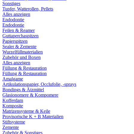
Sonstiges
Tupfer, Watterollen, Pellets
Alles anzeigen
Endodontie
Endodontie
Feilen & Reamer
Guttaperchaspitzen
Papierspitzen
Sealer & Zemente
Wurzelfüllmaterialien
Zubehör und Boxen
Alles anzeigen
Füllung & Restauration
Füllung & Restauration
Amalgame
Artikulationspapier, Occlufolie, -sprays
Bondings & Ätzmittel
Glasionomere & Kompomere
Kofferdam
Komposite
Matrizensysteme & Keile
Provisorische K + B Materialien
Stiftsysteme
Zemente
Zubehör & Sonstiges