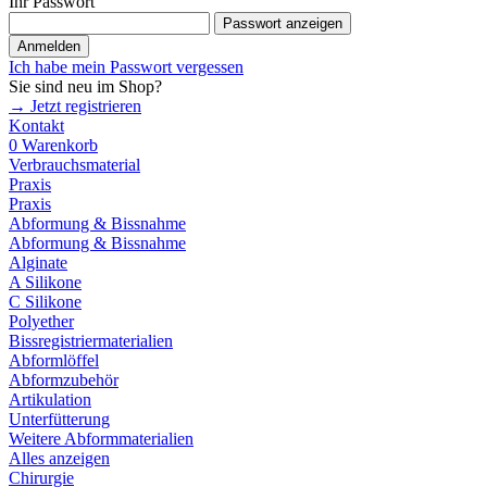
Ihr Passwort
Passwort anzeigen
Anmelden
Ich habe mein Passwort vergessen
Sie sind neu im Shop?
→ Jetzt registrieren
Kontakt
0
Warenkorb
Verbrauchsmaterial
Praxis
Praxis
Abformung & Bissnahme
Abformung & Bissnahme
Alginate
A Silikone
C Silikone
Polyether
Bissregistriermaterialien
Abformlöffel
Abformzubehör
Artikulation
Unterfütterung
Weitere Abformmaterialien
Alles anzeigen
Chirurgie