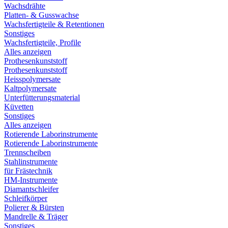
Wachsdrähte
Platten- & Gusswachse
Wachsfertigteile & Retentionen
Sonstiges
Wachsfertigteile, Profile
Alles anzeigen
Prothesenkunststoff
Prothesenkunststoff
Heisspolymersate
Kaltpolymersate
Unterfütterungsmaterial
Küvetten
Sonstiges
Alles anzeigen
Rotierende Laborinstrumente
Rotierende Laborinstrumente
Trennscheiben
Stahlinstrumente
für Frästechnik
HM-Instrumente
Diamantschleifer
Schleifkörper
Polierer & Bürsten
Mandrelle & Träger
Sonstiges