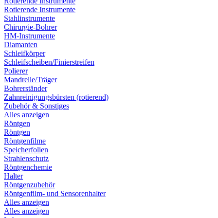
Rotierende Instrumente
Rotierende Instrumente
Stahlinstrumente
Chirurgie-Bohrer
HM-Instrumente
Diamanten
Schleifkörper
Schleifscheiben/Finierstreifen
Polierer
Mandrelle/Träger
Bohrerständer
Zahnreinigungsbürsten (rotierend)
Zubehör & Sonstiges
Alles anzeigen
Röntgen
Röntgen
Röntgenfilme
Speicherfolien
Strahlenschutz
Röntgenchemie
Halter
Röntgenzubehör
Röntgenfilm- und Sensorenhalter
Alles anzeigen
Alles anzeigen