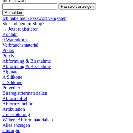
Ihr Passwort
Passwort anzeigen
Anmelden
Ich habe mein Passwort vergessen
Sie sind neu im Shop?
→ Jetzt registrieren
Kontakt
0
Warenkorb
Verbrauchsmaterial
Praxis
Praxis
Abformung & Bissnahme
Abformung & Bissnahme
Alginate
A Silikone
C Silikone
Polyether
Bissregistriermaterialien
Abformlöffel
Abformzubehör
Artikulation
Unterfütterung
Weitere Abformmaterialien
Alles anzeigen
Chirurgie