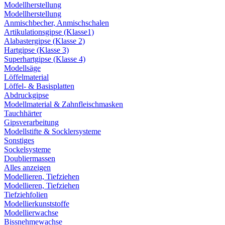
Modellherstellung
Modellherstellung
Anmischbecher, Anmischschalen
Artikulationsgipse (Klasse1)
Alabastergipse (Klasse 2)
Hartgipse (Klasse 3)
Superhartgipse (Klasse 4)
Modellsäge
Löffelmaterial
Löffel- & Basisplatten
Abdruckgipse
Modellmaterial & Zahnfleischmasken
Tauchhärter
Gipsverarbeitung
Modellstifte & Socklersysteme
Sonstiges
Sockelsysteme
Doubliermassen
Alles anzeigen
Modellieren, Tiefziehen
Modellieren, Tiefziehen
Tiefziehfolien
Modellierkunststoffe
Modellierwachse
Bissnehmewachse