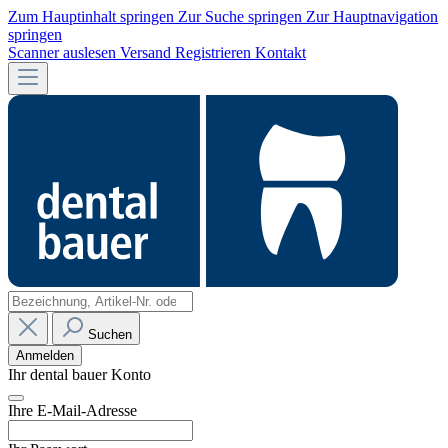
Zum Hauptinhalt springen
Zur Suche springen
Zur Hauptnavigation
springen
Scanner auslesen
Versand
Registrieren
Kontakt
Suchen
Anmelden
Ihr dental bauer Konto
Ihre E-Mail-Adresse