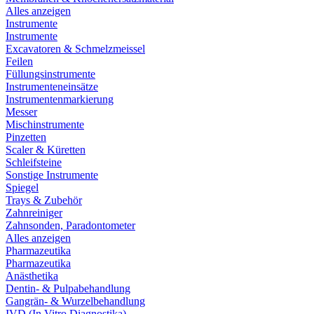
Alles anzeigen
Instrumente
Instrumente
Excavatoren & Schmelzmeissel
Feilen
Füllungsinstrumente
Instrumenteneinsätze
Instrumentenmarkierung
Messer
Mischinstrumente
Pinzetten
Scaler & Küretten
Schleifsteine
Sonstige Instrumente
Spiegel
Trays & Zubehör
Zahnreiniger
Zahnsonden, Paradontometer
Alles anzeigen
Pharmazeutika
Pharmazeutika
Anästhetika
Dentin- & Pulpabehandlung
Gangrän- & Wurzelbehandlung
IVD (In Vitro Diagnostika)