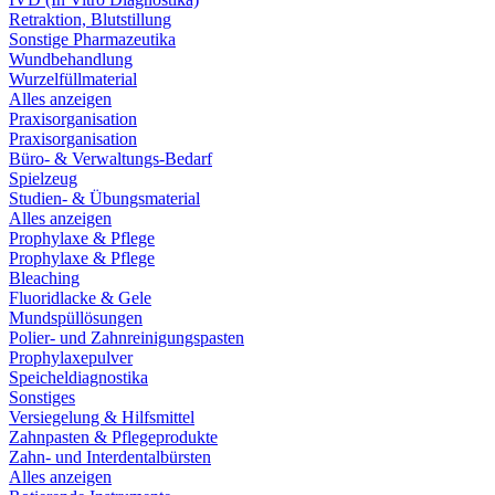
Retraktion, Blutstillung
Sonstige Pharmazeutika
Wundbehandlung
Wurzelfüllmaterial
Alles anzeigen
Praxisorganisation
Praxisorganisation
Büro- & Verwaltungs-Bedarf
Spielzeug
Studien- & Übungsmaterial
Alles anzeigen
Prophylaxe & Pflege
Prophylaxe & Pflege
Bleaching
Fluoridlacke & Gele
Mundspüllösungen
Polier- und Zahnreinigungspasten
Prophylaxepulver
Speicheldiagnostika
Sonstiges
Versiegelung & Hilfsmittel
Zahnpasten & Pflegeprodukte
Zahn- und Interdentalbürsten
Alles anzeigen