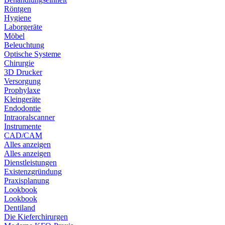
Röntgen
Hygiene
Laborgeräte
Möbel
Beleuchtung
Optische Systeme
Chirurgie
3D Drucker
Versorgung
Prophylaxe
Kleingeräte
Endodontie
Intraoralscanner
Instrumente
CAD/CAM
Alles anzeigen
Alles anzeigen
Dienstleistungen
Existenzgründung
Praxisplanung
Lookbook
Lookbook
Dentiland
Die Kieferchirurgen