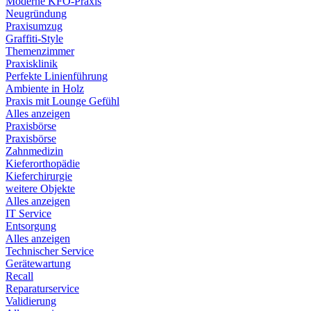
Moderne KFO-Praxis
Neugründung
Praxisumzug
Graffiti-Style
Themenzimmer
Praxisklinik
Perfekte Linienführung
Ambiente in Holz
Praxis mit Lounge Gefühl
Alles anzeigen
Praxisbörse
Praxisbörse
Zahnmedizin
Kieferorthopädie
Kieferchirurgie
weitere Objekte
Alles anzeigen
IT Service
Entsorgung
Alles anzeigen
Technischer Service
Gerätewartung
Recall
Reparaturservice
Validierung