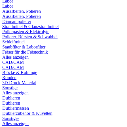
Labor
Labor
Ausarbeiten, Polieren
Ausarbeiten, Polieren
Diamantpolierer
Strahlmittel & Glanzstrahlmittel
Polierpasten & Elektrolyte
Polierer, Bürsten & Schwabbel
Schleifmittel
Staubfilter & Laborfilter
Fräser für die Frästechnik
Alles anzeigen
CAD/CAM
CAD/CAM
Blöcke & Rohlinge
Ronden
3D Druck Material
Sonstige
Alles anzeigen
Dublieren
Dublieren
Dubliermassen
Dublierzubehör & Küvetten
Sonstiges
Alles anzeigen