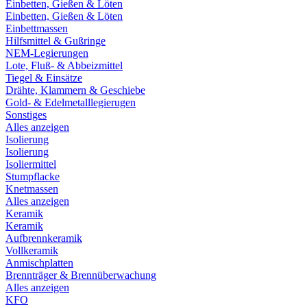
Einbetten, Gießen & Löten
Einbetten, Gießen & Löten
Einbettmassen
Hilfsmittel & Gußringe
NEM-Legierungen
Lote, Fluß- & Abbeizmittel
Tiegel & Einsätze
Drähte, Klammern & Geschiebe
Gold- & Edelmetalllegierugen
Sonstiges
Alles anzeigen
Isolierung
Isolierung
Isoliermittel
Stumpflacke
Knetmassen
Alles anzeigen
Keramik
Keramik
Aufbrennkeramik
Vollkeramik
Anmischplatten
Brennträger & Brennüberwachung
Alles anzeigen
KFO