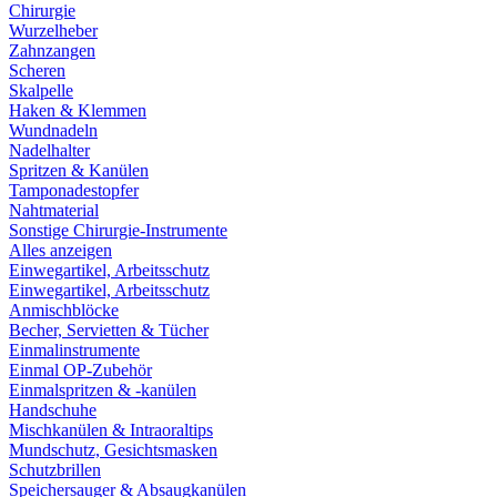
Chirurgie
Wurzelheber
Zahnzangen
Scheren
Skalpelle
Haken & Klemmen
Wundnadeln
Nadelhalter
Spritzen & Kanülen
Tamponadestopfer
Nahtmaterial
Sonstige Chirurgie-Instrumente
Alles anzeigen
Einwegartikel, Arbeitsschutz
Einwegartikel, Arbeitsschutz
Anmischblöcke
Becher, Servietten & Tücher
Einmalinstrumente
Einmal OP-Zubehör
Einmalspritzen & -kanülen
Handschuhe
Mischkanülen & Intraoraltips
Mundschutz, Gesichtsmasken
Schutzbrillen
Speichersauger & Absaugkanülen