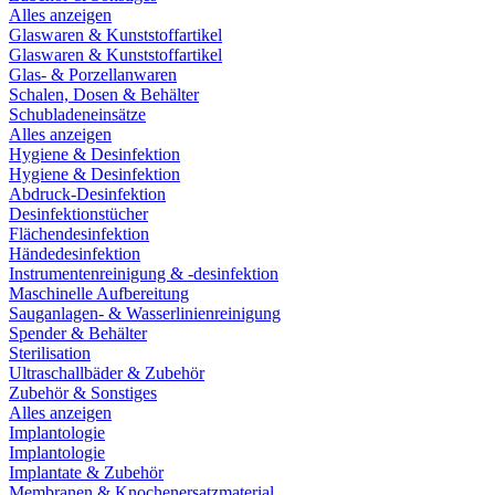
Alles anzeigen
Glaswaren & Kunststoffartikel
Glaswaren & Kunststoffartikel
Glas- & Porzellanwaren
Schalen, Dosen & Behälter
Schubladeneinsätze
Alles anzeigen
Hygiene & Desinfektion
Hygiene & Desinfektion
Abdruck-Desinfektion
Desinfektionstücher
Flächendesinfektion
Händedesinfektion
Instrumentenreinigung & -desinfektion
Maschinelle Aufbereitung
Sauganlagen- & Wasserlinienreinigung
Spender & Behälter
Sterilisation
Ultraschallbäder & Zubehör
Zubehör & Sonstiges
Alles anzeigen
Implantologie
Implantologie
Implantate & Zubehör
Membranen & Knochenersatzmaterial