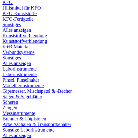
KFO
Hilfsmittel für KFO
KFO-Kunststoffe
KFO-Fertigteile
Sonstiges
Alles anzeigen
Kunststoffverblendung
Kunststoffverblendung
K+B Material
Verbundsysteme
Sonstiges
Alles anzeigen
Laborinstrumente
Laborinstrumente
Pinsel, Pinselhalter
Modellierinstrumente
Gipsmesser, Mischspatel & -Becher
Sägen & Sägeblätter
Scheren
Zangen
Messinstrumente
Brenner & Lötpistolen
Arbeitsschalen & Transportbehälter
Sonstige Laborinstrumente
Alles anzeigen