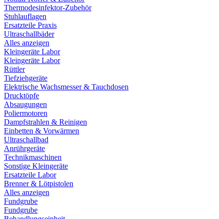
Thermodesinfektor-Zubehör
Stuhlauflagen
Ersatzteile Praxis
Ultraschallbäder
Alles anzeigen
Kleingeräte Labor
Kleingeräte Labor
Rüttler
Tiefziehgeräte
Elektrische Wachsmesser & Tauchdosen
Drucktöpfe
Absaugungen
Poliermotoren
Dampfstrahlen & Reinigen
Einbetten & Vorwärmen
Ultraschallbad
Anrührgeräte
Technikmaschinen
Sonstige Kleingeräte
Ersatzteile Labor
Brenner & Lötpistolen
Alles anzeigen
Fundgrube
Fundgrube
Behandlungseinheit