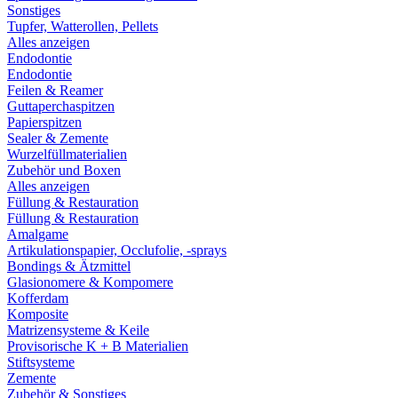
Sonstiges
Tupfer, Watterollen, Pellets
Alles anzeigen
Endodontie
Endodontie
Feilen & Reamer
Guttaperchaspitzen
Papierspitzen
Sealer & Zemente
Wurzelfüllmaterialien
Zubehör und Boxen
Alles anzeigen
Füllung & Restauration
Füllung & Restauration
Amalgame
Artikulationspapier, Occlufolie, -sprays
Bondings & Ätzmittel
Glasionomere & Kompomere
Kofferdam
Komposite
Matrizensysteme & Keile
Provisorische K + B Materialien
Stiftsysteme
Zemente
Zubehör & Sonstiges