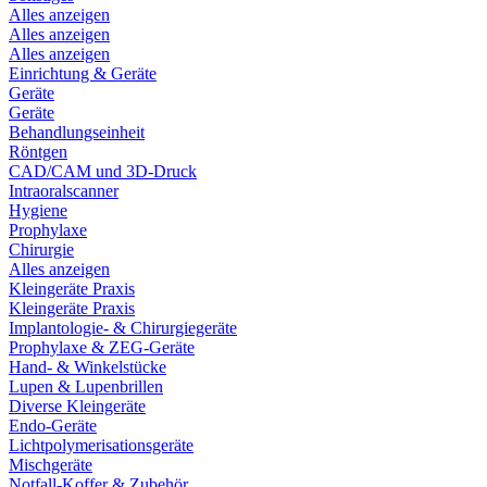
Alles anzeigen
Alles anzeigen
Alles anzeigen
Einrichtung & Geräte
Geräte
Geräte
Behandlungseinheit
Röntgen
CAD/CAM und 3D-Druck
Intraoralscanner
Hygiene
Prophylaxe
Chirurgie
Alles anzeigen
Kleingeräte Praxis
Kleingeräte Praxis
Implantologie- & Chirurgiegeräte
Prophylaxe & ZEG-Geräte
Hand- & Winkelstücke
Lupen & Lupenbrillen
Diverse Kleingeräte
Endo-Geräte
Lichtpolymerisationsgeräte
Mischgeräte
Notfall-Koffer & Zubehör