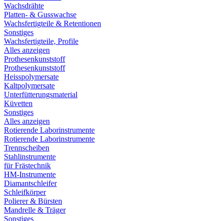
Wachsdrähte
Platten- & Gusswachse
Wachsfertigteile & Retentionen
Sonstiges
Wachsfertigteile, Profile
Alles anzeigen
Prothesenkunststoff
Prothesenkunststoff
Heisspolymersate
Kaltpolymersate
Unterfütterungsmaterial
Küvetten
Sonstiges
Alles anzeigen
Rotierende Laborinstrumente
Rotierende Laborinstrumente
Trennscheiben
Stahlinstrumente
für Frästechnik
HM-Instrumente
Diamantschleifer
Schleifkörper
Polierer & Bürsten
Mandrelle & Träger
Sonstiges