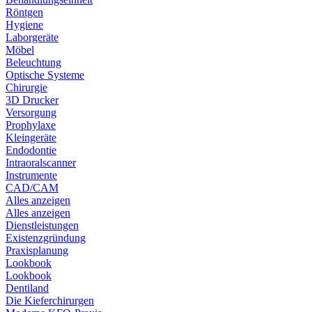
Röntgen
Hygiene
Laborgeräte
Möbel
Beleuchtung
Optische Systeme
Chirurgie
3D Drucker
Versorgung
Prophylaxe
Kleingeräte
Endodontie
Intraoralscanner
Instrumente
CAD/CAM
Alles anzeigen
Alles anzeigen
Dienstleistungen
Existenzgründung
Praxisplanung
Lookbook
Lookbook
Dentiland
Die Kieferchirurgen