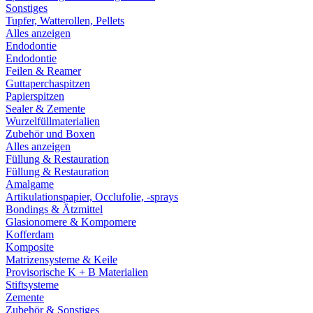
Sonstiges
Tupfer, Watterollen, Pellets
Alles anzeigen
Endodontie
Endodontie
Feilen & Reamer
Guttaperchaspitzen
Papierspitzen
Sealer & Zemente
Wurzelfüllmaterialien
Zubehör und Boxen
Alles anzeigen
Füllung & Restauration
Füllung & Restauration
Amalgame
Artikulationspapier, Occlufolie, -sprays
Bondings & Ätzmittel
Glasionomere & Kompomere
Kofferdam
Komposite
Matrizensysteme & Keile
Provisorische K + B Materialien
Stiftsysteme
Zemente
Zubehör & Sonstiges