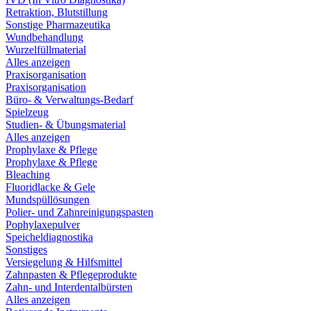
Retraktion, Blutstillung
Sonstige Pharmazeutika
Wundbehandlung
Wurzelfüllmaterial
Alles anzeigen
Praxisorganisation
Praxisorganisation
Büro- & Verwaltungs-Bedarf
Spielzeug
Studien- & Übungsmaterial
Alles anzeigen
Prophylaxe & Pflege
Prophylaxe & Pflege
Bleaching
Fluoridlacke & Gele
Mundspüllösungen
Polier- und Zahnreinigungspasten
Pophylaxepulver
Speicheldiagnostika
Sonstiges
Versiegelung & Hilfsmittel
Zahnpasten & Pflegeprodukte
Zahn- und Interdentalbürsten
Alles anzeigen