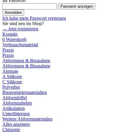
Ihr Passwort
Passwort anzeigen
Anmelden
Ich habe mein Passwort vergessen
Sie sind neu im Shop?
→ Jetzt registrieren
Kontakt
0
Warenkorb
Verbrauchsmaterial
Praxis
Praxis
Abformung & Bissnahme
Abformung & Bissnahme
Alginate
A Silikone
C Silikone
Polyether
Bissregistriermaterialien
Abformlöffel
Abformzubehör
Artikulation
Unterfütterung
Weitere Abformmaterialien
Alles anzeigen
Chirurgie