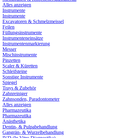
Alles anzeigen
Instrumente
Instrumente
Excavatoren & Schmelzmeissel
Feilen
Füllungsinstrumente
Instrumenteneinsätze
Instrumentenmarkierung
Messer
Mischinstrumente
Pinzetten
Scaler & Küretten
Schleifsteine
Sonstige Instrumente
Spiegel
Trays & Zubehör
Zahnreiniger
Zahnsonden, Paradontometer
Alles anzeigen
Pharmazeutika
Pharmazeutika
Anästhetika
Dentin- & Pulpabehandlung
Gangrän- & Wurzelbehandlung
IVD (In Vitro Diagnostika)