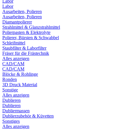
Labor
Labor
Ausarbeiten, Polieren
Ausarbeiten, Polieren
Diamantpolierer
Strahlmittel & Glanzstrahlmittel
Polierpasten & Elektrolyte
Polierer, Bürsten & Schwabbel
Schleifmittel
Staubfilter & Laborfilter
Fräser für die Frästechnik
Alles anzeigen
CAD/CAM
CAD/CAM
Blöcke & Rohlinge
Ronden
3D Druck Material
Sonstige
Alles anzeigen
Dublieren
Dublieren
Dubliermassen
Dublierzubehör & Küvetten
Sonstiges
Alles anzeigen