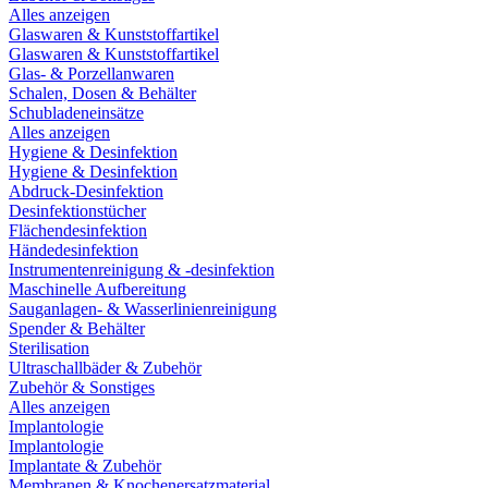
Alles anzeigen
Glaswaren & Kunststoffartikel
Glaswaren & Kunststoffartikel
Glas- & Porzellanwaren
Schalen, Dosen & Behälter
Schubladeneinsätze
Alles anzeigen
Hygiene & Desinfektion
Hygiene & Desinfektion
Abdruck-Desinfektion
Desinfektionstücher
Flächendesinfektion
Händedesinfektion
Instrumentenreinigung & -desinfektion
Maschinelle Aufbereitung
Sauganlagen- & Wasserlinienreinigung
Spender & Behälter
Sterilisation
Ultraschallbäder & Zubehör
Zubehör & Sonstiges
Alles anzeigen
Implantologie
Implantologie
Implantate & Zubehör
Membranen & Knochenersatzmaterial