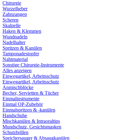
Chirurgie
Wurzelheber
Zahnzangen
Scheren
Skalpelle
Haken & Klemmen
Wundnadeln
Nadelhalter
Spritzen & Kanülen
Tamponadestopfer
Nahtmaterial
Sonstige Chirurgie-Instrumente
Alles anzeigen
Einwegartikel, Arbeitsschutz
Einwegartikel, Arbeitsschutz
Anmischblöcke
Becher, Servietten & Tücher
Einmalinstrumente
Einmal OP-Zubehör
Einmalspritzen & -kanülen
Handschuhe
Mischkanülen & Intraoraltips
Mundschutz, Gesichtsmasken
Schutzbrillen
Speichersauger & Absaugkanülen