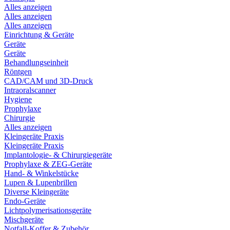
Alles anzeigen
Alles anzeigen
Alles anzeigen
Einrichtung & Geräte
Geräte
Geräte
Behandlungseinheit
Röntgen
CAD/CAM und 3D-Druck
Intraoralscanner
Hygiene
Prophylaxe
Chirurgie
Alles anzeigen
Kleingeräte Praxis
Kleingeräte Praxis
Implantologie- & Chirurgiegeräte
Prophylaxe & ZEG-Geräte
Hand- & Winkelstücke
Lupen & Lupenbrillen
Diverse Kleingeräte
Endo-Geräte
Lichtpolymerisationsgeräte
Mischgeräte
Notfall-Koffer & Zubehör