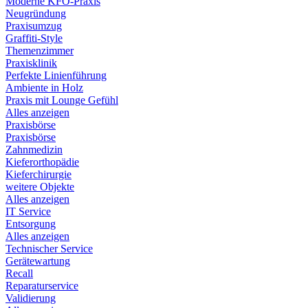
Moderne KFO-Praxis
Neugründung
Praxisumzug
Graffiti-Style
Themenzimmer
Praxisklinik
Perfekte Linienführung
Ambiente in Holz
Praxis mit Lounge Gefühl
Alles anzeigen
Praxisbörse
Praxisbörse
Zahnmedizin
Kieferorthopädie
Kieferchirurgie
weitere Objekte
Alles anzeigen
IT Service
Entsorgung
Alles anzeigen
Technischer Service
Gerätewartung
Recall
Reparaturservice
Validierung