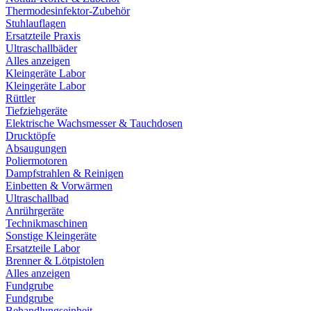
Thermodesinfektor-Zubehör
Stuhlauflagen
Ersatzteile Praxis
Ultraschallbäder
Alles anzeigen
Kleingeräte Labor
Kleingeräte Labor
Rüttler
Tiefziehgeräte
Elektrische Wachsmesser & Tauchdosen
Drucktöpfe
Absaugungen
Poliermotoren
Dampfstrahlen & Reinigen
Einbetten & Vorwärmen
Ultraschallbad
Anrührgeräte
Technikmaschinen
Sonstige Kleingeräte
Ersatzteile Labor
Brenner & Lötpistolen
Alles anzeigen
Fundgrube
Fundgrube
Behandlungseinheit