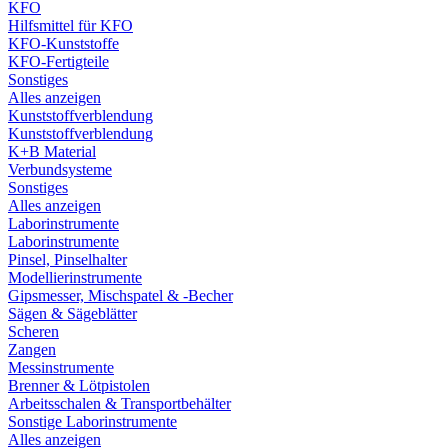
KFO
Hilfsmittel für KFO
KFO-Kunststoffe
KFO-Fertigteile
Sonstiges
Alles anzeigen
Kunststoffverblendung
Kunststoffverblendung
K+B Material
Verbundsysteme
Sonstiges
Alles anzeigen
Laborinstrumente
Laborinstrumente
Pinsel, Pinselhalter
Modellierinstrumente
Gipsmesser, Mischspatel & -Becher
Sägen & Sägeblätter
Scheren
Zangen
Messinstrumente
Brenner & Lötpistolen
Arbeitsschalen & Transportbehälter
Sonstige Laborinstrumente
Alles anzeigen