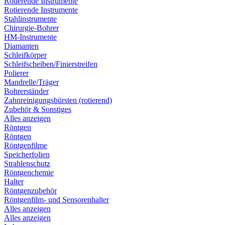
Rotierende Instrumente
Rotierende Instrumente
Stahlinstrumente
Chirurgie-Bohrer
HM-Instrumente
Diamanten
Schleifkörper
Schleifscheiben/Finierstreifen
Polierer
Mandrelle/Träger
Bohrerständer
Zahnreinigungsbürsten (rotierend)
Zubehör & Sonstiges
Alles anzeigen
Röntgen
Röntgen
Röntgenfilme
Speicherfolien
Strahlenschutz
Röntgenchemie
Halter
Röntgenzubehör
Röntgenfilm- und Sensorenhalter
Alles anzeigen
Alles anzeigen