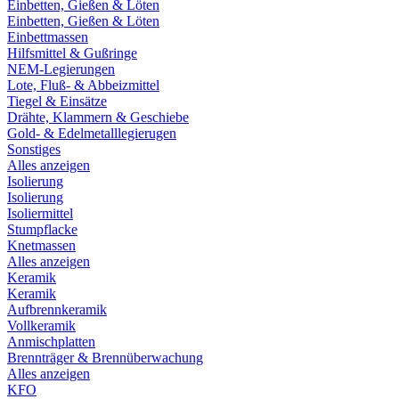
Einbetten, Gießen & Löten
Einbetten, Gießen & Löten
Einbettmassen
Hilfsmittel & Gußringe
NEM-Legierungen
Lote, Fluß- & Abbeizmittel
Tiegel & Einsätze
Drähte, Klammern & Geschiebe
Gold- & Edelmetalllegierugen
Sonstiges
Alles anzeigen
Isolierung
Isolierung
Isoliermittel
Stumpflacke
Knetmassen
Alles anzeigen
Keramik
Keramik
Aufbrennkeramik
Vollkeramik
Anmischplatten
Brennträger & Brennüberwachung
Alles anzeigen
KFO