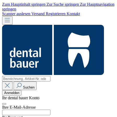
Zum Hauptinhalt springen
Zur Suche springen
Zur Hauptnavigation
springen
Scanner auslesen
Versand
Registrieren
Kontakt
Suchen
Anmelden
Ihr dental bauer Konto
Ihre E-Mail-Adresse