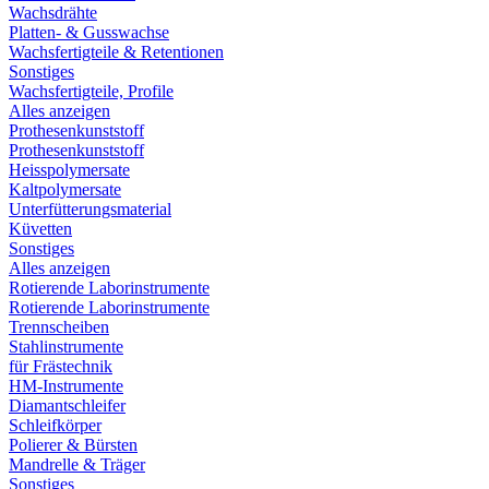
Wachsdrähte
Platten- & Gusswachse
Wachsfertigteile & Retentionen
Sonstiges
Wachsfertigteile, Profile
Alles anzeigen
Prothesenkunststoff
Prothesenkunststoff
Heisspolymersate
Kaltpolymersate
Unterfütterungsmaterial
Küvetten
Sonstiges
Alles anzeigen
Rotierende Laborinstrumente
Rotierende Laborinstrumente
Trennscheiben
Stahlinstrumente
für Frästechnik
HM-Instrumente
Diamantschleifer
Schleifkörper
Polierer & Bürsten
Mandrelle & Träger
Sonstiges