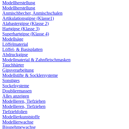
Modellherstellung
Modellherstellung
Anmischbecher, Anmischschalen
Artikulationsgipse (Klasse1)
Alabastergipse (Klasse 2)
Hartgipse (Klasse 3)
Superhartgipse (Klasse 4)
Modellsäge
Löffelmaterial
Löffel- & Basisplatten
Abdruckgipse
Modellmaterial & Zahnfleischmasken
Tauchhärter
Gipsverarbeitung
Modellstifte & Socklersysteme
Sonstiges
Sockelsysteme
Doubliermassen
Alles anzeigen
Modellieren, Tiefziehen
Modellieren, Tiefziehen
Tiefziehfolien
Modellierkunststoffe
Modellierwachse
Bissnehmewachse