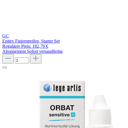
GC
Epitex Finierstreifen, Starter Set
Regulärer Preis:
182,79 €
Abonnement
Sofort versandfertig