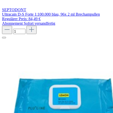
SEPTODONT
Ultracain D-S Forte 1:100.000 blau, 96x 2 ml Brechampullen
Regulärer Preis:
84,49 €
Abonnement
Sofort versandfertig