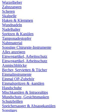
Wurzelheber
Zahnzangen
Scheren
Skalpelle
Haken & Klemmen
Wundnadeln
Nadelhalter
Spritzen & Kanülen
Tamponadestopfer
Nahtmaterial
Sonstige Chirurgie-Instrumente
Alles anzeigen
Einwegartikel, Arbeitsschutz
Einwegartikel, Arbeitsschutz
Anmischblöcke
Becher, Servietten & Tücher
Einmalinstrumente
Einmal OP-Zubehör
Einmalspritzen & -kanülen
Handschuhe
Mischkanülen & Intraoraltips
Mundschutz, Gesichtsmasken
Schutzbrillen
Speichersauger & Absaugkanülen
Sonstiges