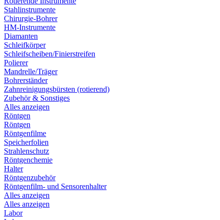
Rotierende Instrumente
Stahlinstrumente
Chirurgie-Bohrer
HM-Instrumente
Diamanten
Schleifkörper
Schleifscheiben/Finierstreifen
Polierer
Mandrelle/Träger
Bohrerständer
Zahnreinigungsbürsten (rotierend)
Zubehör & Sonstiges
Alles anzeigen
Röntgen
Röntgen
Röntgenfilme
Speicherfolien
Strahlenschutz
Röntgenchemie
Halter
Röntgenzubehör
Röntgenfilm- und Sensorenhalter
Alles anzeigen
Alles anzeigen
Labor