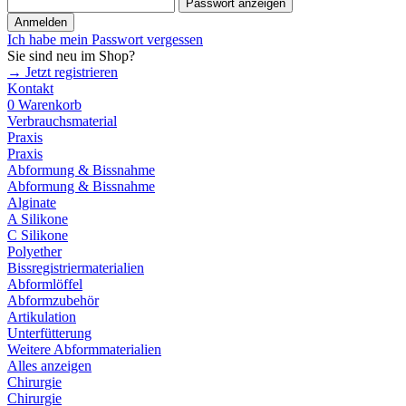
Passwort anzeigen
Anmelden
Ich habe mein Passwort vergessen
Sie sind neu im Shop?
→ Jetzt registrieren
Kontakt
0
Warenkorb
Verbrauchsmaterial
Praxis
Praxis
Abformung & Bissnahme
Abformung & Bissnahme
Alginate
A Silikone
C Silikone
Polyether
Bissregistriermaterialien
Abformlöffel
Abformzubehör
Artikulation
Unterfütterung
Weitere Abformmaterialien
Alles anzeigen
Chirurgie
Chirurgie