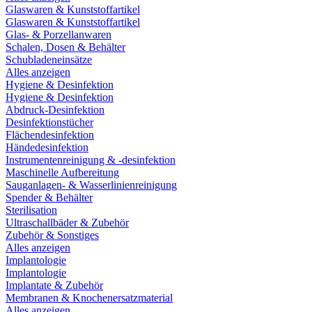
Glaswaren & Kunststoffartikel
Glaswaren & Kunststoffartikel
Glas- & Porzellanwaren
Schalen, Dosen & Behälter
Schubladeneinsätze
Alles anzeigen
Hygiene & Desinfektion
Hygiene & Desinfektion
Abdruck-Desinfektion
Desinfektionstücher
Flächendesinfektion
Händedesinfektion
Instrumentenreinigung & -desinfektion
Maschinelle Aufbereitung
Sauganlagen- & Wasserlinienreinigung
Spender & Behälter
Sterilisation
Ultraschallbäder & Zubehör
Zubehör & Sonstiges
Alles anzeigen
Implantologie
Implantologie
Implantate & Zubehör
Membranen & Knochenersatzmaterial
Alles anzeigen