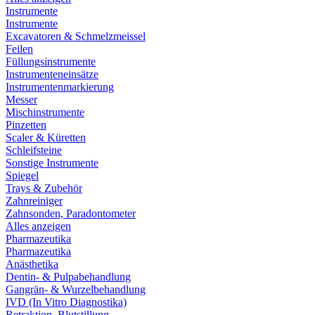
Instrumente
Instrumente
Excavatoren & Schmelzmeissel
Feilen
Füllungsinstrumente
Instrumenteneinsätze
Instrumentenmarkierung
Messer
Mischinstrumente
Pinzetten
Scaler & Küretten
Schleifsteine
Sonstige Instrumente
Spiegel
Trays & Zubehör
Zahnreiniger
Zahnsonden, Paradontometer
Alles anzeigen
Pharmazeutika
Pharmazeutika
Anästhetika
Dentin- & Pulpabehandlung
Gangrän- & Wurzelbehandlung
IVD (In Vitro Diagnostika)
Retraktion, Blutstillung