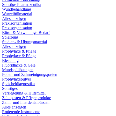
Sonstige Pharmazeutika
Wundbehandlung
Wurzelfüllmaterial
Alles anzeigen
Praxisorganisation
Praxisorganisation
Büro- & Verwaltungs-Bedarf
Spielzeug
Studien- & Übungsmaterial
Alles anzeigen
Prophylaxe & Pflege
Prophylaxe & Pflege
Bleaching
Fluoridlacke & Gele
Mundspüllösungen
Polier- und Zahnreinigungspasten
Prophylaxepulver
Speicheldiagnostika
Sonstiges
Versiegelung & Hilfsmittel
Zahnpasten & Pflegeprodukte
Zahn- und Interdentalbürsten
Alles anzeigen
Rotierende Instrumente