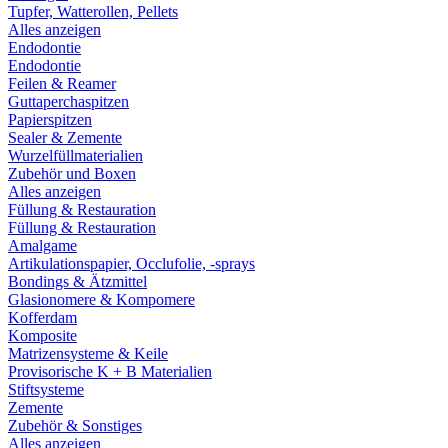
Tupfer, Watterollen, Pellets
Alles anzeigen
Endodontie
Endodontie
Feilen & Reamer
Guttaperchaspitzen
Papierspitzen
Sealer & Zemente
Wurzelfüllmaterialien
Zubehör und Boxen
Alles anzeigen
Füllung & Restauration
Füllung & Restauration
Amalgame
Artikulationspapier, Occlufolie, -sprays
Bondings & Ätzmittel
Glasionomere & Kompomere
Kofferdam
Komposite
Matrizensysteme & Keile
Provisorische K + B Materialien
Stiftsysteme
Zemente
Zubehör & Sonstiges
Alles anzeigen