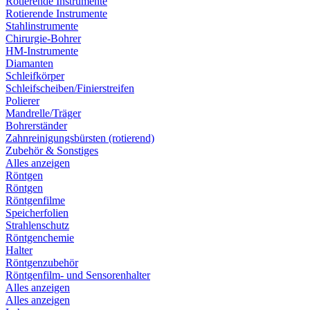
Rotierende Instrumente
Rotierende Instrumente
Stahlinstrumente
Chirurgie-Bohrer
HM-Instrumente
Diamanten
Schleifkörper
Schleifscheiben/Finierstreifen
Polierer
Mandrelle/Träger
Bohrerständer
Zahnreinigungsbürsten (rotierend)
Zubehör & Sonstiges
Alles anzeigen
Röntgen
Röntgen
Röntgenfilme
Speicherfolien
Strahlenschutz
Röntgenchemie
Halter
Röntgenzubehör
Röntgenfilm- und Sensorenhalter
Alles anzeigen
Alles anzeigen