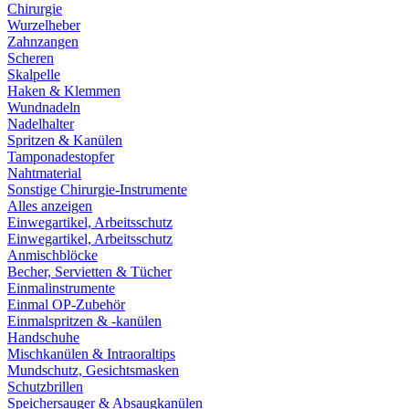
Chirurgie
Wurzelheber
Zahnzangen
Scheren
Skalpelle
Haken & Klemmen
Wundnadeln
Nadelhalter
Spritzen & Kanülen
Tamponadestopfer
Nahtmaterial
Sonstige Chirurgie-Instrumente
Alles anzeigen
Einwegartikel, Arbeitsschutz
Einwegartikel, Arbeitsschutz
Anmischblöcke
Becher, Servietten & Tücher
Einmalinstrumente
Einmal OP-Zubehör
Einmalspritzen & -kanülen
Handschuhe
Mischkanülen & Intraoraltips
Mundschutz, Gesichtsmasken
Schutzbrillen
Speichersauger & Absaugkanülen