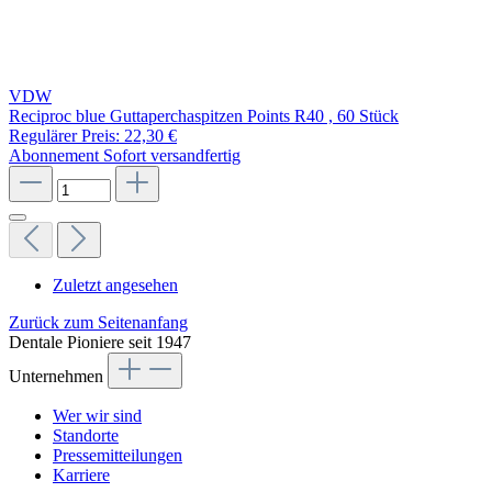
VDW
Reciproc blue Guttaperchaspitzen Points R40 , 60 Stück
Regulärer Preis:
22,30 €
Abonnement
Sofort versandfertig
Zuletzt angesehen
Zurück zum Seitenanfang
Dentale Pioniere seit 1947
Unternehmen
Wer wir sind
Standorte
Pressemitteilungen
Karriere