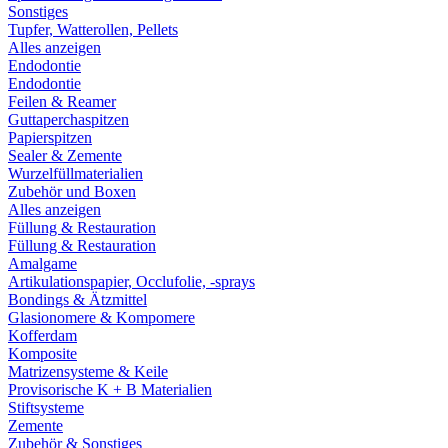
Sonstiges
Tupfer, Watterollen, Pellets
Alles anzeigen
Endodontie
Endodontie
Feilen & Reamer
Guttaperchaspitzen
Papierspitzen
Sealer & Zemente
Wurzelfüllmaterialien
Zubehör und Boxen
Alles anzeigen
Füllung & Restauration
Füllung & Restauration
Amalgame
Artikulationspapier, Occlufolie, -sprays
Bondings & Ätzmittel
Glasionomere & Kompomere
Kofferdam
Komposite
Matrizensysteme & Keile
Provisorische K + B Materialien
Stiftsysteme
Zemente
Zubehör & Sonstiges