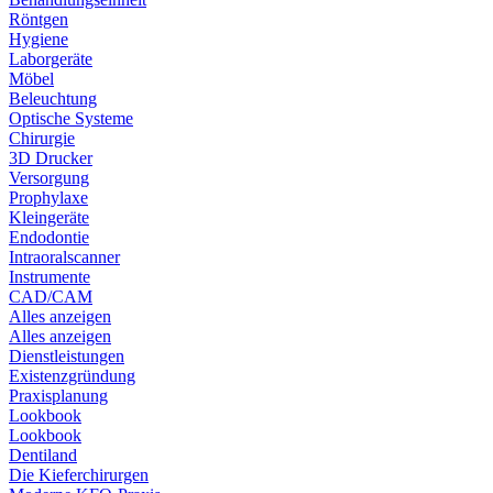
Röntgen
Hygiene
Laborgeräte
Möbel
Beleuchtung
Optische Systeme
Chirurgie
3D Drucker
Versorgung
Prophylaxe
Kleingeräte
Endodontie
Intraoralscanner
Instrumente
CAD/CAM
Alles anzeigen
Alles anzeigen
Dienstleistungen
Existenzgründung
Praxisplanung
Lookbook
Lookbook
Dentiland
Die Kieferchirurgen