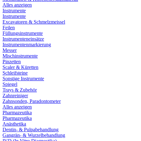
Alles anzeigen
Instrumente
Instrumente
Excavatoren & Schmelzmeissel
Feilen
Füllungsinstrumente
Instrumenteneinsätze
Instrumentenmarkierung
Messer
Mischinstrumente
Pinzetten
Scaler & Küretten
Schleifsteine
Sonstige Instrumente
Spiegel
Trays & Zubehör
Zahnreiniger
Zahnsonden, Paradontometer
Alles anzeigen
Pharmazeutika
Pharmazeutika
Anästhetika
Dentin- & Pulpabehandlung
Gangrän- & Wurzelbehandlung
IVD (In Vitro Diagnostika)