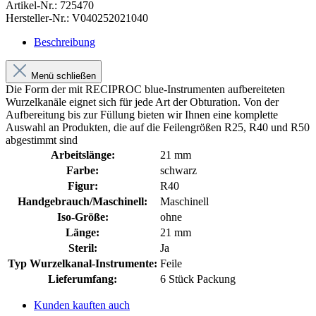
Artikel-Nr.:
725470
Hersteller-Nr.:
V040252021040
Beschreibung
Menü schließen
Die Form der mit RECIPROC blue-Instrumenten aufbereiteten
Wurzelkanäle eignet sich für jede Art der Obturation. Von der
Aufbereitung bis zur Füllung bieten wir Ihnen eine komplette
Auswahl an Produkten, die auf die Feilengrößen R25, R40 und R50
abgestimmt sind
Arbeitslänge:
21 mm
Farbe:
schwarz
Figur:
R40
Handgebrauch/Maschinell:
Maschinell
Iso-Größe:
ohne
Länge:
21 mm
Steril:
Ja
Typ Wurzelkanal-Instrumente:
Feile
Lieferumfang:
6 Stück Packung
Kunden kauften auch