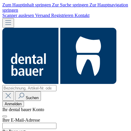
Zum Hauptinhalt springen
Zur Suche springen
Zur Hauptnavigation
springen
Scanner auslesen
Versand
Registrieren
Kontakt
Suchen
Anmelden
Ihr dental bauer Konto
Ihre E-Mail-Adresse