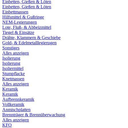
Einbetten, Gießen & Löten
Einbetten, Gießen & Löten
Einbettmassen
Hilfsmittel & Gußringe
NEM-Legierungen
Lote, Fluß- & Abbeizmittel
Tiegel & Einsätze
Drähte, Klammern & Geschiebe
Gold- & Edelmetalllegierugen
Sonstiges
Alles anzeigen
Isolierung
Isolierung
Isoliermittel
Stumpflacke
Knetmassen
Alles anzeigen
Keramik
Keramik
Aufbrennkeramik
Vollkeramik
Anmischplatten
Brennträger & Brennüberwachung
Alles anzeigen
KFO