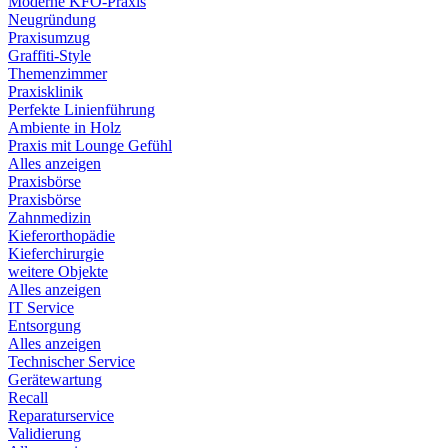
Moderne KFO-Praxis
Neugründung
Praxisumzug
Graffiti-Style
Themenzimmer
Praxisklinik
Perfekte Linienführung
Ambiente in Holz
Praxis mit Lounge Gefühl
Alles anzeigen
Praxisbörse
Praxisbörse
Zahnmedizin
Kieferorthopädie
Kieferchirurgie
weitere Objekte
Alles anzeigen
IT Service
Entsorgung
Alles anzeigen
Technischer Service
Gerätewartung
Recall
Reparaturservice
Validierung