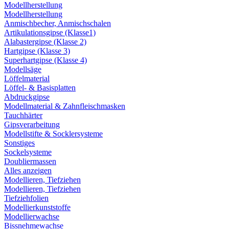
Modellherstellung
Modellherstellung
Anmischbecher, Anmischschalen
Artikulationsgipse (Klasse1)
Alabastergipse (Klasse 2)
Hartgipse (Klasse 3)
Superhartgipse (Klasse 4)
Modellsäge
Löffelmaterial
Löffel- & Basisplatten
Abdruckgipse
Modellmaterial & Zahnfleischmasken
Tauchhärter
Gipsverarbeitung
Modellstifte & Socklersysteme
Sonstiges
Sockelsysteme
Doubliermassen
Alles anzeigen
Modellieren, Tiefziehen
Modellieren, Tiefziehen
Tiefziehfolien
Modellierkunststoffe
Modellierwachse
Bissnehmewachse