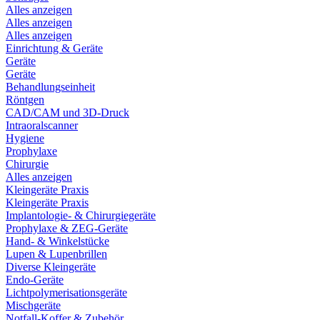
Alles anzeigen
Alles anzeigen
Alles anzeigen
Einrichtung & Geräte
Geräte
Geräte
Behandlungseinheit
Röntgen
CAD/CAM und 3D-Druck
Intraoralscanner
Hygiene
Prophylaxe
Chirurgie
Alles anzeigen
Kleingeräte Praxis
Kleingeräte Praxis
Implantologie- & Chirurgiegeräte
Prophylaxe & ZEG-Geräte
Hand- & Winkelstücke
Lupen & Lupenbrillen
Diverse Kleingeräte
Endo-Geräte
Lichtpolymerisationsgeräte
Mischgeräte
Notfall-Koffer & Zubehör