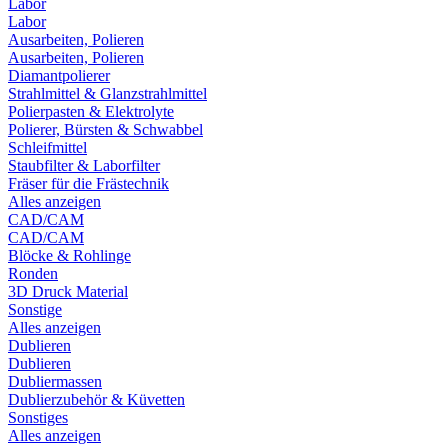
Labor
Labor
Ausarbeiten, Polieren
Ausarbeiten, Polieren
Diamantpolierer
Strahlmittel & Glanzstrahlmittel
Polierpasten & Elektrolyte
Polierer, Bürsten & Schwabbel
Schleifmittel
Staubfilter & Laborfilter
Fräser für die Frästechnik
Alles anzeigen
CAD/CAM
CAD/CAM
Blöcke & Rohlinge
Ronden
3D Druck Material
Sonstige
Alles anzeigen
Dublieren
Dublieren
Dubliermassen
Dublierzubehör & Küvetten
Sonstiges
Alles anzeigen