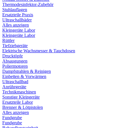
Thermodesinfektor-Zubehör
Stuhlauflagen
Ersatzteile Praxis
Ultraschallbäder
Alles anzeigen
Kleingeräte Labor
Kleingeräte Labor
Rüttler
Tiefziehgeräte
Elektrische Wachsmesser & Tauchdosen
Drucktöpfe
Absaugungen
Poliermotoren
Dampfstrahlen & Reinigen
Einbetten & Vorwärmen
Ultraschallbad
Anrührgeräte
Technikmaschinen
Sonstige Kleingeräte
Ersatzteile Labor
Brenner & Lötpistolen
Alles anzeigen
Fundgrube
Fundgrube
Behandlungseinheit