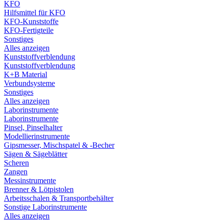
KFO
Hilfsmittel für KFO
KFO-Kunststoffe
KFO-Fertigteile
Sonstiges
Alles anzeigen
Kunststoffverblendung
Kunststoffverblendung
K+B Material
Verbundsysteme
Sonstiges
Alles anzeigen
Laborinstrumente
Laborinstrumente
Pinsel, Pinselhalter
Modellierinstrumente
Gipsmesser, Mischspatel & -Becher
Sägen & Sägeblätter
Scheren
Zangen
Messinstrumente
Brenner & Lötpistolen
Arbeitsschalen & Transportbehälter
Sonstige Laborinstrumente
Alles anzeigen