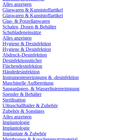
Alles anzeigen
Glaswaren & Kunststoffartikel
Glaswaren & Kunststoffartikel
Glas- & Porzellanwaren
Schalen, Dosen & Behälter
Schubladeneinsätze
Alles anzeigen
Hygiene & Desinfektion
Hygiene & Desinfektion
Abdruck-Desinfektion
Desinfektionstücher
Flächendesinfektion
Händedesinfektion
Instrumentenreinigung & -desinfektion
Maschinelle Aufbereitung
Sauganlagen- & Wasserlinienreinigung
Spender & Behälter
Sterilisation
Ultraschallbäder & Zubehör
Zubehör & Sonstiges
Alles anzeigen
Implantologie
Implantologie
Implantate & Zubehör
Membranen & Knochenersatzmaterial