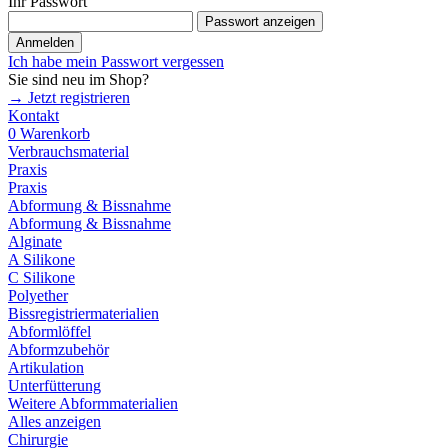
Ihr Passwort
Passwort anzeigen
Anmelden
Ich habe mein Passwort vergessen
Sie sind neu im Shop?
→ Jetzt registrieren
Kontakt
0
Warenkorb
Verbrauchsmaterial
Praxis
Praxis
Abformung & Bissnahme
Abformung & Bissnahme
Alginate
A Silikone
C Silikone
Polyether
Bissregistriermaterialien
Abformlöffel
Abformzubehör
Artikulation
Unterfütterung
Weitere Abformmaterialien
Alles anzeigen
Chirurgie