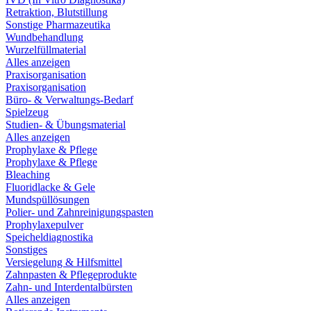
Retraktion, Blutstillung
Sonstige Pharmazeutika
Wundbehandlung
Wurzelfüllmaterial
Alles anzeigen
Praxisorganisation
Praxisorganisation
Büro- & Verwaltungs-Bedarf
Spielzeug
Studien- & Übungsmaterial
Alles anzeigen
Prophylaxe & Pflege
Prophylaxe & Pflege
Bleaching
Fluoridlacke & Gele
Mundspüllösungen
Polier- und Zahnreinigungspasten
Prophylaxepulver
Speicheldiagnostika
Sonstiges
Versiegelung & Hilfsmittel
Zahnpasten & Pflegeprodukte
Zahn- und Interdentalbürsten
Alles anzeigen