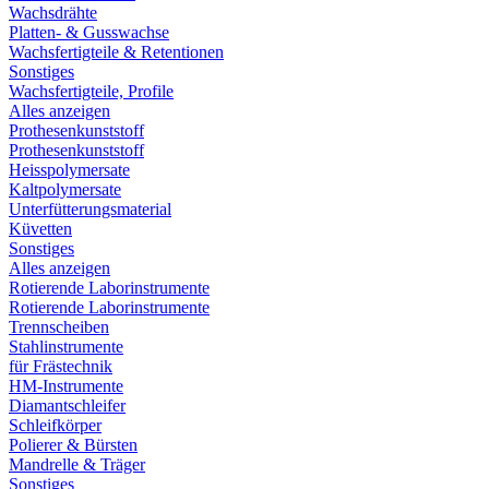
Wachsdrähte
Platten- & Gusswachse
Wachsfertigteile & Retentionen
Sonstiges
Wachsfertigteile, Profile
Alles anzeigen
Prothesenkunststoff
Prothesenkunststoff
Heisspolymersate
Kaltpolymersate
Unterfütterungsmaterial
Küvetten
Sonstiges
Alles anzeigen
Rotierende Laborinstrumente
Rotierende Laborinstrumente
Trennscheiben
Stahlinstrumente
für Frästechnik
HM-Instrumente
Diamantschleifer
Schleifkörper
Polierer & Bürsten
Mandrelle & Träger
Sonstiges