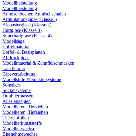
Modellherstellung
Modellherstellung
Anmischbecher, Anmischschalen
Artikulationsgipse (Klasse1)
Alabastergipse (Klasse 2)
Hartgipse (Klasse 3)
Superhartgipse (Klasse 4)
Modellsäge
Löffelmaterial
Löffel- & Basisplatten
Abdruckgipse
Modellmaterial & Zahnfleischmasken
Tauchhärter
Gipsverarbeitung
Modellstifte & Socklersysteme
Sonstiges
Sockelsysteme
Doubliermassen
Alles anzeigen
Modellieren, Tiefziehen
Modellieren, Tiefziehen
Tiefziehfolien
Modellierkunststoffe
Modellierwachse
Bissnehmewachse