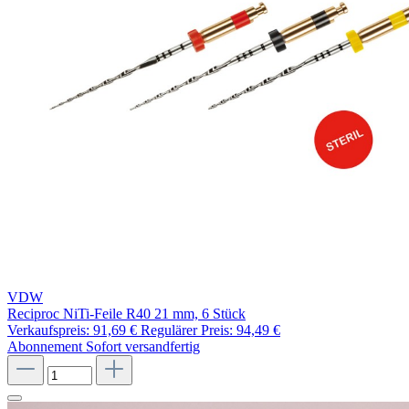
VDW
Reciproc NiTi-Feile R40 21 mm, 6 Stück
Verkaufspreis:
91,69 €
Regulärer Preis:
94,49 €
Abonnement
Sofort versandfertig