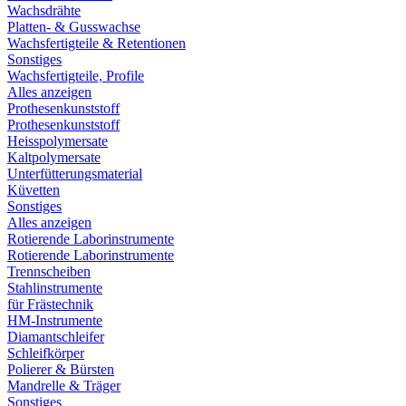
Wachsdrähte
Platten- & Gusswachse
Wachsfertigteile & Retentionen
Sonstiges
Wachsfertigteile, Profile
Alles anzeigen
Prothesenkunststoff
Prothesenkunststoff
Heisspolymersate
Kaltpolymersate
Unterfütterungsmaterial
Küvetten
Sonstiges
Alles anzeigen
Rotierende Laborinstrumente
Rotierende Laborinstrumente
Trennscheiben
Stahlinstrumente
für Frästechnik
HM-Instrumente
Diamantschleifer
Schleifkörper
Polierer & Bürsten
Mandrelle & Träger
Sonstiges