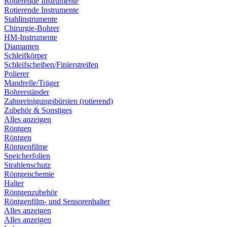
Rotierende Instrumente
Rotierende Instrumente
Stahlinstrumente
Chirurgie-Bohrer
HM-Instrumente
Diamanten
Schleifkörper
Schleifscheiben/Finierstreifen
Polierer
Mandrelle/Träger
Bohrerständer
Zahnreinigungsbürsten (rotierend)
Zubehör & Sonstiges
Alles anzeigen
Röntgen
Röntgen
Röntgenfilme
Speicherfolien
Strahlenschutz
Röntgenchemie
Halter
Röntgenzubehör
Röntgenfilm- und Sensorenhalter
Alles anzeigen
Alles anzeigen