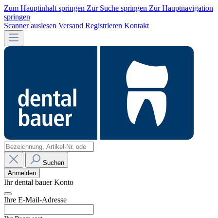
Zum Hauptinhalt springen
Zur Suche springen
Zur Hauptnavigation
springen
Scanner auslesen
Versand
Registrieren
Kontakt
Suchen
Anmelden
Ihr dental bauer Konto
Ihre E-Mail-Adresse