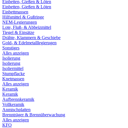
Einbetten, Gießen & Löten
Einbetten, Gießen & Löten
Einbettmassen
Hilfsmittel & Gußringe
NEM-Legierungen
Lote, Fluß- & Abbeizmittel
Tiegel & Einsätze
Drähte, Klammern & Geschiebe
Gold- & Edelmetalllegierugen
Sonstiges
Alles anzeigen
Isolierung
Isolierung
Isoliermittel
Stumpflacke
Knetmassen
Alles anzeigen
Keramik
Keramik
Aufbrennkeramik
Vollkeramik
Anmischplatten
Brennträger & Brennüberwachung
Alles anzeigen
KFO