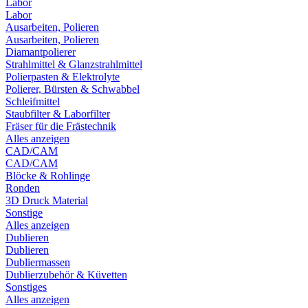
Labor
Labor
Ausarbeiten, Polieren
Ausarbeiten, Polieren
Diamantpolierer
Strahlmittel & Glanzstrahlmittel
Polierpasten & Elektrolyte
Polierer, Bürsten & Schwabbel
Schleifmittel
Staubfilter & Laborfilter
Fräser für die Frästechnik
Alles anzeigen
CAD/CAM
CAD/CAM
Blöcke & Rohlinge
Ronden
3D Druck Material
Sonstige
Alles anzeigen
Dublieren
Dublieren
Dubliermassen
Dublierzubehör & Küvetten
Sonstiges
Alles anzeigen