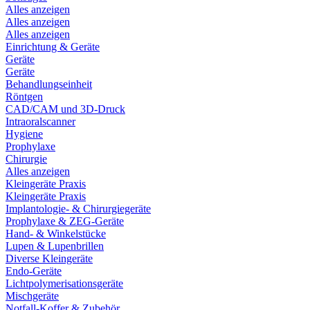
Alles anzeigen
Alles anzeigen
Alles anzeigen
Einrichtung & Geräte
Geräte
Geräte
Behandlungseinheit
Röntgen
CAD/CAM und 3D-Druck
Intraoralscanner
Hygiene
Prophylaxe
Chirurgie
Alles anzeigen
Kleingeräte Praxis
Kleingeräte Praxis
Implantologie- & Chirurgiegeräte
Prophylaxe & ZEG-Geräte
Hand- & Winkelstücke
Lupen & Lupenbrillen
Diverse Kleingeräte
Endo-Geräte
Lichtpolymerisationsgeräte
Mischgeräte
Notfall-Koffer & Zubehör