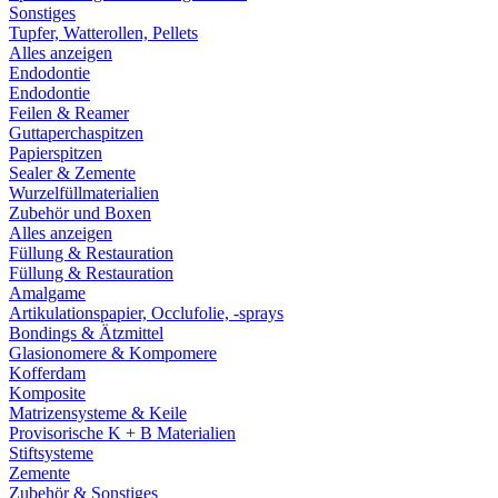
Sonstiges
Tupfer, Watterollen, Pellets
Alles anzeigen
Endodontie
Endodontie
Feilen & Reamer
Guttaperchaspitzen
Papierspitzen
Sealer & Zemente
Wurzelfüllmaterialien
Zubehör und Boxen
Alles anzeigen
Füllung & Restauration
Füllung & Restauration
Amalgame
Artikulationspapier, Occlufolie, -sprays
Bondings & Ätzmittel
Glasionomere & Kompomere
Kofferdam
Komposite
Matrizensysteme & Keile
Provisorische K + B Materialien
Stiftsysteme
Zemente
Zubehör & Sonstiges