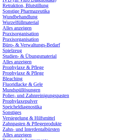
Retraktion, Blutstillung
Sonstige Pharmazeutika
Wundbehandlung
Wurzelfüllmaterial
Alles anzeigen
Praxisorganisation
Praxisorganisation
Büro- & Verwaltungs-Bedarf
Spielzeug
Studien- & Übungsmaterial
Alles anzeigen
Prophylaxe & Pflege
Prophylaxe & Pflege
Bleaching
Fluoridlacke & Gele
Mundspüllösungen
Polier- und Zahnreinigungspasten
Prophylaxepulver
Speicheldiagnostika
Sonstiges
Versiegelung & Hilfsmittel
Zahnpasten & Pflegeprodukte
Zahn- und Interdentalbürsten
Alles anzeigen