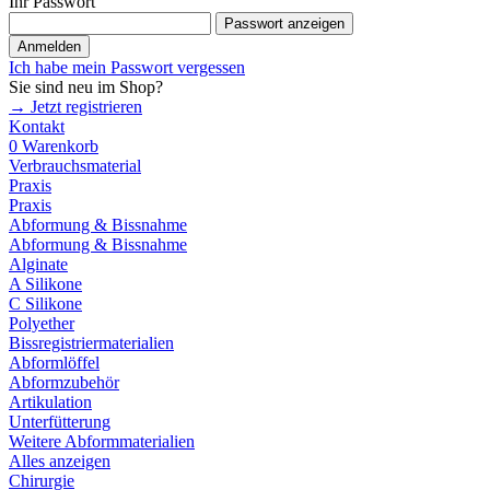
Ihr Passwort
Passwort anzeigen
Anmelden
Ich habe mein Passwort vergessen
Sie sind neu im Shop?
→ Jetzt registrieren
Kontakt
0
Warenkorb
Verbrauchsmaterial
Praxis
Praxis
Abformung & Bissnahme
Abformung & Bissnahme
Alginate
A Silikone
C Silikone
Polyether
Bissregistriermaterialien
Abformlöffel
Abformzubehör
Artikulation
Unterfütterung
Weitere Abformmaterialien
Alles anzeigen
Chirurgie