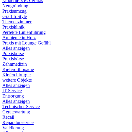
Moderne KFO-Praxis
Neugründung
Praxisumzug
Graffiti-Style
Themenzimmer
Praxisklinik
Perfekte Linienführung
Ambiente in Holz
Praxis mit Lounge Gefühl
Alles anzeigen
Praxisbörse
Praxisbörse
Zahnmedizin
Kieferorthopädie
Kieferchirurgie
weitere Objekte
Alles anzeigen
IT Service
Entsorgung
Alles anzeigen
Technischer Service
Gerätewartung
Recall
Reparaturservice
Validierung