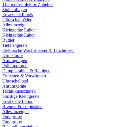
Thermodesinfektor-Zubehör
Stuhlauflagen
Ersatzteile Praxis
Ultraschallbäder
Alles anzeigen
Kleingeräte Labor
Kleingeräte Labor
Rüttler
Tiefziehgeräte
Elektrische Wachsmesser & Tauchdosen
Drucktöpfe
Absaugungen
Poliermotoren
Dampfstrahlen & Reinigen
Einbetten & Vorwärmen
Ultraschallbad
Anrührgeräte
Technikmaschinen
Sonstige Kleingeräte
Ersatzteile Labor
Brenner & Lötpistolen
Alles anzeigen
Fundgrube
Fundgrube
Behandlungseinheit