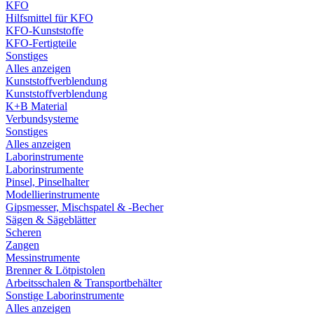
KFO
Hilfsmittel für KFO
KFO-Kunststoffe
KFO-Fertigteile
Sonstiges
Alles anzeigen
Kunststoffverblendung
Kunststoffverblendung
K+B Material
Verbundsysteme
Sonstiges
Alles anzeigen
Laborinstrumente
Laborinstrumente
Pinsel, Pinselhalter
Modellierinstrumente
Gipsmesser, Mischspatel & -Becher
Sägen & Sägeblätter
Scheren
Zangen
Messinstrumente
Brenner & Lötpistolen
Arbeitsschalen & Transportbehälter
Sonstige Laborinstrumente
Alles anzeigen