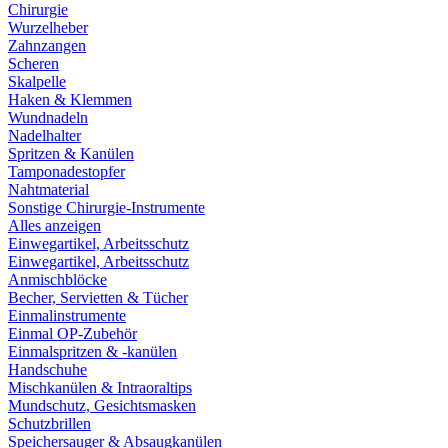
Chirurgie
Wurzelheber
Zahnzangen
Scheren
Skalpelle
Haken & Klemmen
Wundnadeln
Nadelhalter
Spritzen & Kanülen
Tamponadestopfer
Nahtmaterial
Sonstige Chirurgie-Instrumente
Alles anzeigen
Einwegartikel, Arbeitsschutz
Einwegartikel, Arbeitsschutz
Anmischblöcke
Becher, Servietten & Tücher
Einmalinstrumente
Einmal OP-Zubehör
Einmalspritzen & -kanülen
Handschuhe
Mischkanülen & Intraoraltips
Mundschutz, Gesichtsmasken
Schutzbrillen
Speichersauger & Absaugkanülen