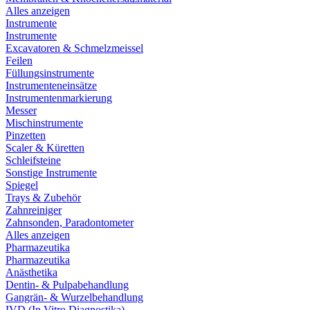
Alles anzeigen
Instrumente
Instrumente
Excavatoren & Schmelzmeissel
Feilen
Füllungsinstrumente
Instrumenteneinsätze
Instrumentenmarkierung
Messer
Mischinstrumente
Pinzetten
Scaler & Küretten
Schleifsteine
Sonstige Instrumente
Spiegel
Trays & Zubehör
Zahnreiniger
Zahnsonden, Paradontometer
Alles anzeigen
Pharmazeutika
Pharmazeutika
Anästhetika
Dentin- & Pulpabehandlung
Gangrän- & Wurzelbehandlung
IVD (In Vitro Diagnostika)