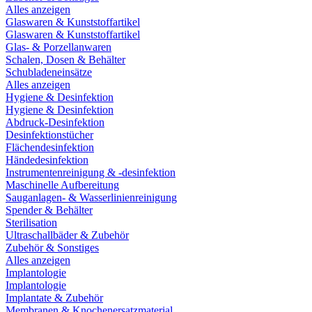
Alles anzeigen
Glaswaren & Kunststoffartikel
Glaswaren & Kunststoffartikel
Glas- & Porzellanwaren
Schalen, Dosen & Behälter
Schubladeneinsätze
Alles anzeigen
Hygiene & Desinfektion
Hygiene & Desinfektion
Abdruck-Desinfektion
Desinfektionstücher
Flächendesinfektion
Händedesinfektion
Instrumentenreinigung & -desinfektion
Maschinelle Aufbereitung
Sauganlagen- & Wasserlinienreinigung
Spender & Behälter
Sterilisation
Ultraschallbäder & Zubehör
Zubehör & Sonstiges
Alles anzeigen
Implantologie
Implantologie
Implantate & Zubehör
Membranen & Knochenersatzmaterial