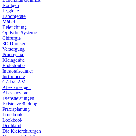
Röntgen
Hygiene
Laborgeräte
Möbel
Beleuchtung
Optische Systeme
Chirurgie
3D Drucker
Versorgung
Prophylaxe
Kleingeräte
Endodontie
Intraoralscanner
Instrumente
CAD/CAM
Alles anzeigen
Alles anzeigen
Dienstleistungen
Existenzgründung
Praxisplanung
Lookbook
Lookbook
Dentiland
Die Kieferchirurgen