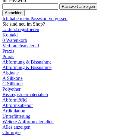
Ihr Passwort
Passwort anzeigen
Anmelden
Ich habe mein Passwort vergessen
Sie sind neu im Shop?
→ Jetzt registrieren
Kontakt
0
Warenkorb
Verbrauchsmaterial
Praxis
Praxis
Abformung & Bissnahme
Abformung & Bissnahme
Alginate
A Silikone
C Silikone
Polyether
Bissregistriermaterialien
Abformlöffel
Abformzubehör
Artikulation
Unterfütterung
Weitere Abformmaterialien
Alles anzeigen
Chirurgie