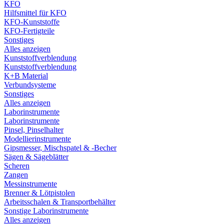
KFO
Hilfsmittel für KFO
KFO-Kunststoffe
KFO-Fertigteile
Sonstiges
Alles anzeigen
Kunststoffverblendung
Kunststoffverblendung
K+B Material
Verbundsysteme
Sonstiges
Alles anzeigen
Laborinstrumente
Laborinstrumente
Pinsel, Pinselhalter
Modellierinstrumente
Gipsmesser, Mischspatel & -Becher
Sägen & Sägeblätter
Scheren
Zangen
Messinstrumente
Brenner & Lötpistolen
Arbeitsschalen & Transportbehälter
Sonstige Laborinstrumente
Alles anzeigen