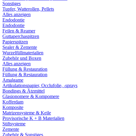
Sonstiges
Tupfer, Watterollen, Pellets
Alles anzeigen
Endodontie
Endodontie
Feilen & Reamer
Guttaperchaspitzen
Papierspitzen
Sealer & Zemente
Wurzelfüllmaterialien
Zubehör und Boxen
Alles anzeigen
Füllung & Restauration
Füllung & Restauration
Amalgame
Artikulationspapier, Occlufolie, -sprays
Bondings & Ätzmittel
Glasionomere & Kompomere
Kofferdam
Komposite
Matrizensysteme & Keile
Provisorische K + B Materialien
Stiftsysteme
Zemente
Zubehör & Sonstiges