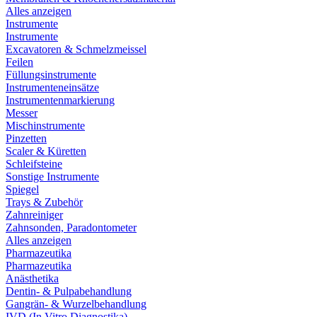
Alles anzeigen
Instrumente
Instrumente
Excavatoren & Schmelzmeissel
Feilen
Füllungsinstrumente
Instrumenteneinsätze
Instrumentenmarkierung
Messer
Mischinstrumente
Pinzetten
Scaler & Küretten
Schleifsteine
Sonstige Instrumente
Spiegel
Trays & Zubehör
Zahnreiniger
Zahnsonden, Paradontometer
Alles anzeigen
Pharmazeutika
Pharmazeutika
Anästhetika
Dentin- & Pulpabehandlung
Gangrän- & Wurzelbehandlung
IVD (In Vitro Diagnostika)