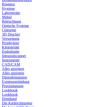
Röntgen
Hygiene
Laborgeräte
Möbel
Beleuchtung
Optische Systeme
Chirurgie
3D Drucker
Versorgung
Prophylaxe
Kleingeräte
Endodontie
Intraoralscanner
Instrumente
CAD/CAM
Alles anzeigen
Alles anzeigen
Dienstleistungen
Existenzgründung
Praxisplanung
Lookbook
Lookbook
Dentiland
Die Kieferchirurgen