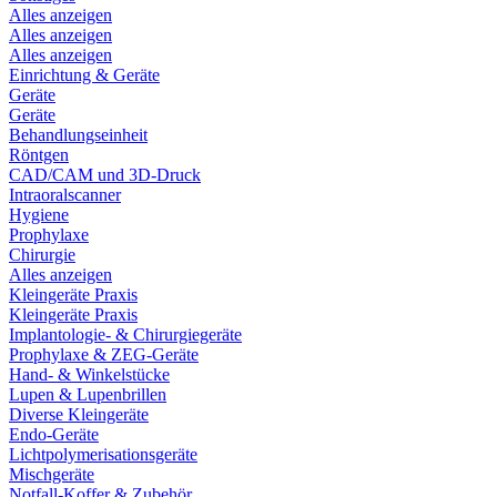
Alles anzeigen
Alles anzeigen
Alles anzeigen
Einrichtung & Geräte
Geräte
Geräte
Behandlungseinheit
Röntgen
CAD/CAM und 3D-Druck
Intraoralscanner
Hygiene
Prophylaxe
Chirurgie
Alles anzeigen
Kleingeräte Praxis
Kleingeräte Praxis
Implantologie- & Chirurgiegeräte
Prophylaxe & ZEG-Geräte
Hand- & Winkelstücke
Lupen & Lupenbrillen
Diverse Kleingeräte
Endo-Geräte
Lichtpolymerisationsgeräte
Mischgeräte
Notfall-Koffer & Zubehör