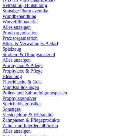
Retraktion, Blutstillung
Sonstige Pharmazeutika
Wundbehandlung
Wurzelfüllmaterial
Alles anzeigen
Praxisorganisation
Praxisorganisation
Büro- & Verwaltungs-Bedarf
Spielzeug
Studien- & Übungsmaterial
Alles anzeigen
Prophylaxe & Pflege
Prophylaxe & Pflege
Bleaching
Fluoridlacke & Gele
Mundspüllösungen
Polier- und Zahnreinigungspasten
Prophylaxepulver
Speicheldiagnostika
Sonstiges
Versiegelung & Hilfsmittel
Zahnpasten & Pflegeprodukte
Zahn- und Interdentalbürsten
Alles anzeigen