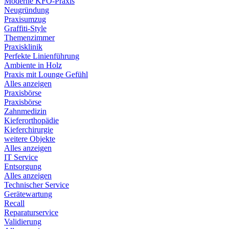
Moderne KFO-Praxis
Neugründung
Praxisumzug
Graffiti-Style
Themenzimmer
Praxisklinik
Perfekte Linienführung
Ambiente in Holz
Praxis mit Lounge Gefühl
Alles anzeigen
Praxisbörse
Praxisbörse
Zahnmedizin
Kieferorthopädie
Kieferchirurgie
weitere Objekte
Alles anzeigen
IT Service
Entsorgung
Alles anzeigen
Technischer Service
Gerätewartung
Recall
Reparaturservice
Validierung