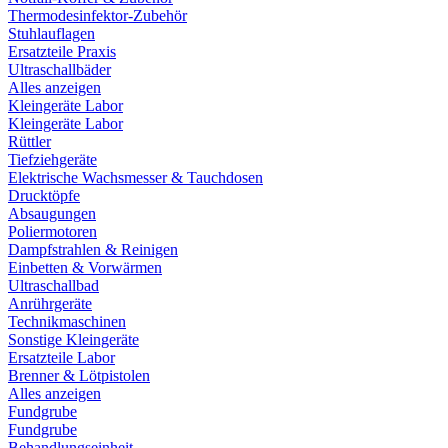
Thermodesinfektor-Zubehör
Stuhlauflagen
Ersatzteile Praxis
Ultraschallbäder
Alles anzeigen
Kleingeräte Labor
Kleingeräte Labor
Rüttler
Tiefziehgeräte
Elektrische Wachsmesser & Tauchdosen
Drucktöpfe
Absaugungen
Poliermotoren
Dampfstrahlen & Reinigen
Einbetten & Vorwärmen
Ultraschallbad
Anrührgeräte
Technikmaschinen
Sonstige Kleingeräte
Ersatzteile Labor
Brenner & Lötpistolen
Alles anzeigen
Fundgrube
Fundgrube
Behandlungseinheit