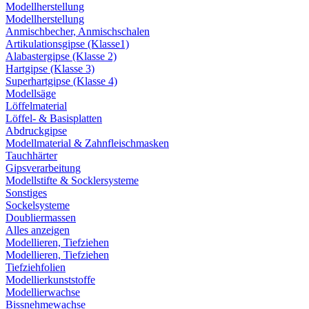
Modellherstellung
Modellherstellung
Anmischbecher, Anmischschalen
Artikulationsgipse (Klasse1)
Alabastergipse (Klasse 2)
Hartgipse (Klasse 3)
Superhartgipse (Klasse 4)
Modellsäge
Löffelmaterial
Löffel- & Basisplatten
Abdruckgipse
Modellmaterial & Zahnfleischmasken
Tauchhärter
Gipsverarbeitung
Modellstifte & Socklersysteme
Sonstiges
Sockelsysteme
Doubliermassen
Alles anzeigen
Modellieren, Tiefziehen
Modellieren, Tiefziehen
Tiefziehfolien
Modellierkunststoffe
Modellierwachse
Bissnehmewachse