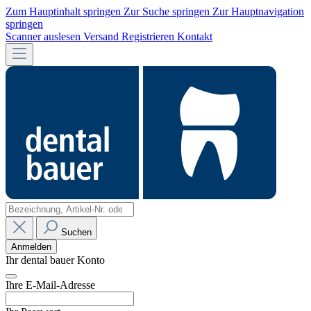
Zum Hauptinhalt springen
Zur Suche springen
Zur Hauptnavigation
springen
Scanner auslesen
Versand
Registrieren
Kontakt
Suchen
Anmelden
Ihr dental bauer Konto
Ihre E-Mail-Adresse