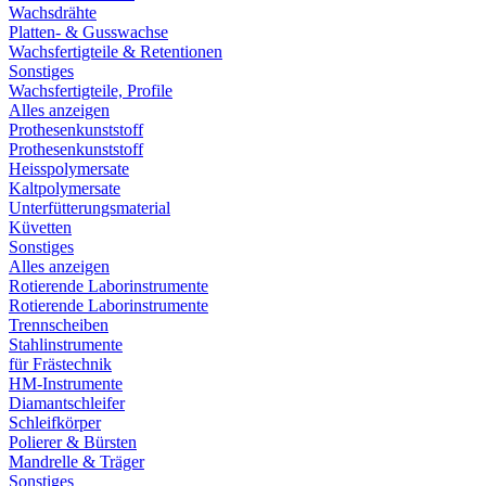
Wachsdrähte
Platten- & Gusswachse
Wachsfertigteile & Retentionen
Sonstiges
Wachsfertigteile, Profile
Alles anzeigen
Prothesenkunststoff
Prothesenkunststoff
Heisspolymersate
Kaltpolymersate
Unterfütterungsmaterial
Küvetten
Sonstiges
Alles anzeigen
Rotierende Laborinstrumente
Rotierende Laborinstrumente
Trennscheiben
Stahlinstrumente
für Frästechnik
HM-Instrumente
Diamantschleifer
Schleifkörper
Polierer & Bürsten
Mandrelle & Träger
Sonstiges