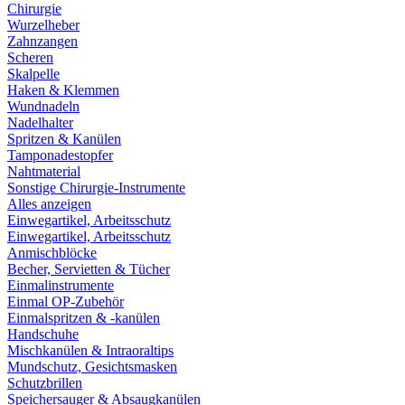
Chirurgie
Wurzelheber
Zahnzangen
Scheren
Skalpelle
Haken & Klemmen
Wundnadeln
Nadelhalter
Spritzen & Kanülen
Tamponadestopfer
Nahtmaterial
Sonstige Chirurgie-Instrumente
Alles anzeigen
Einwegartikel, Arbeitsschutz
Einwegartikel, Arbeitsschutz
Anmischblöcke
Becher, Servietten & Tücher
Einmalinstrumente
Einmal OP-Zubehör
Einmalspritzen & -kanülen
Handschuhe
Mischkanülen & Intraoraltips
Mundschutz, Gesichtsmasken
Schutzbrillen
Speichersauger & Absaugkanülen