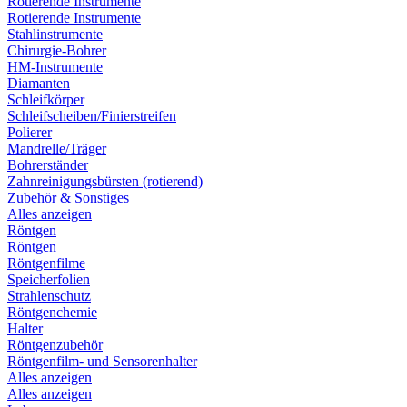
Rotierende Instrumente
Rotierende Instrumente
Stahlinstrumente
Chirurgie-Bohrer
HM-Instrumente
Diamanten
Schleifkörper
Schleifscheiben/Finierstreifen
Polierer
Mandrelle/Träger
Bohrerständer
Zahnreinigungsbürsten (rotierend)
Zubehör & Sonstiges
Alles anzeigen
Röntgen
Röntgen
Röntgenfilme
Speicherfolien
Strahlenschutz
Röntgenchemie
Halter
Röntgenzubehör
Röntgenfilm- und Sensorenhalter
Alles anzeigen
Alles anzeigen