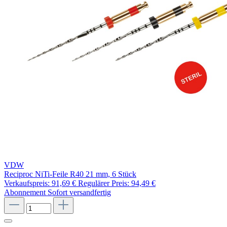
VDW
Reciproc NiTi-Feile R40 21 mm, 6 Stück
Verkaufspreis:
91,69 €
Regulärer Preis:
94,49 €
Abonnement
Sofort versandfertig