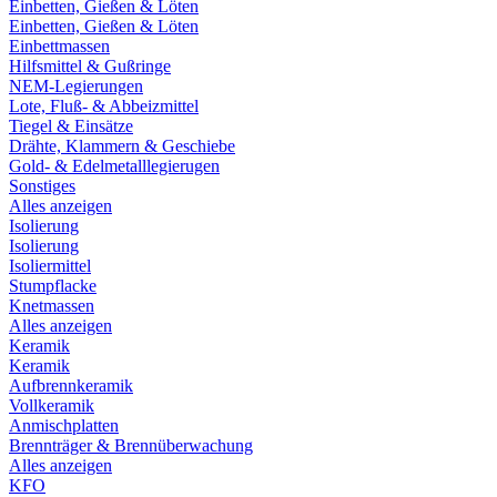
Einbetten, Gießen & Löten
Einbetten, Gießen & Löten
Einbettmassen
Hilfsmittel & Gußringe
NEM-Legierungen
Lote, Fluß- & Abbeizmittel
Tiegel & Einsätze
Drähte, Klammern & Geschiebe
Gold- & Edelmetalllegierugen
Sonstiges
Alles anzeigen
Isolierung
Isolierung
Isoliermittel
Stumpflacke
Knetmassen
Alles anzeigen
Keramik
Keramik
Aufbrennkeramik
Vollkeramik
Anmischplatten
Brennträger & Brennüberwachung
Alles anzeigen
KFO