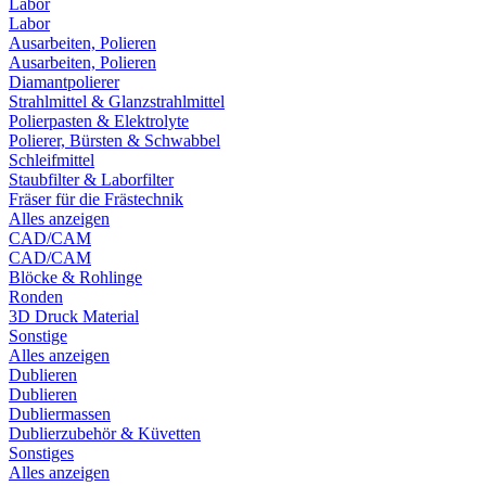
Labor
Labor
Ausarbeiten, Polieren
Ausarbeiten, Polieren
Diamantpolierer
Strahlmittel & Glanzstrahlmittel
Polierpasten & Elektrolyte
Polierer, Bürsten & Schwabbel
Schleifmittel
Staubfilter & Laborfilter
Fräser für die Frästechnik
Alles anzeigen
CAD/CAM
CAD/CAM
Blöcke & Rohlinge
Ronden
3D Druck Material
Sonstige
Alles anzeigen
Dublieren
Dublieren
Dubliermassen
Dublierzubehör & Küvetten
Sonstiges
Alles anzeigen