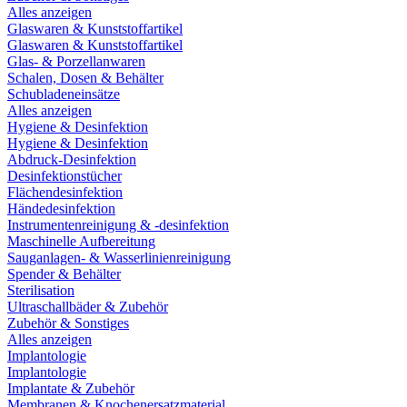
Alles anzeigen
Glaswaren & Kunststoffartikel
Glaswaren & Kunststoffartikel
Glas- & Porzellanwaren
Schalen, Dosen & Behälter
Schubladeneinsätze
Alles anzeigen
Hygiene & Desinfektion
Hygiene & Desinfektion
Abdruck-Desinfektion
Desinfektionstücher
Flächendesinfektion
Händedesinfektion
Instrumentenreinigung & -desinfektion
Maschinelle Aufbereitung
Sauganlagen- & Wasserlinienreinigung
Spender & Behälter
Sterilisation
Ultraschallbäder & Zubehör
Zubehör & Sonstiges
Alles anzeigen
Implantologie
Implantologie
Implantate & Zubehör
Membranen & Knochenersatzmaterial