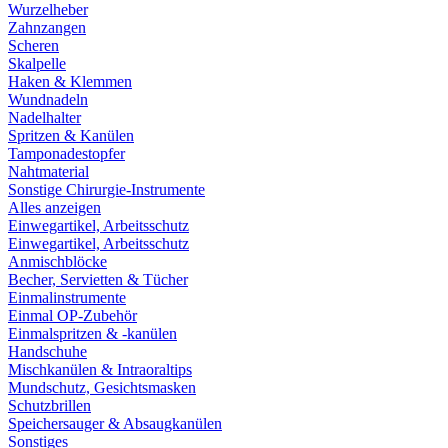
Wurzelheber
Zahnzangen
Scheren
Skalpelle
Haken & Klemmen
Wundnadeln
Nadelhalter
Spritzen & Kanülen
Tamponadestopfer
Nahtmaterial
Sonstige Chirurgie-Instrumente
Alles anzeigen
Einwegartikel, Arbeitsschutz
Einwegartikel, Arbeitsschutz
Anmischblöcke
Becher, Servietten & Tücher
Einmalinstrumente
Einmal OP-Zubehör
Einmalspritzen & -kanülen
Handschuhe
Mischkanülen & Intraoraltips
Mundschutz, Gesichtsmasken
Schutzbrillen
Speichersauger & Absaugkanülen
Sonstiges