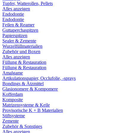
Tupfer, Watterollen, Pellets
Alles anzeigen
Endodontie
Endodontie
Feilen & Reamer
Guttaperchaspitzen
Papierspitzen
Sealer & Zemente
Wurzelfüllmaterialien
Zubehör und Boxen
Alles anzeigen
Füllung & Restauration
Füllung & Restauration
Amalgame
Artikulationspapier, Occlufolie, -sprays
Bondings & Ätzmittel
Glasionomere & Kompomere
Kofferdam
Komposite
Matrizensysteme & Keile
Provisorische K + B Materialien
Stiftsysteme
Zemente
Zubehör & Sonstiges
Alles anzeigen