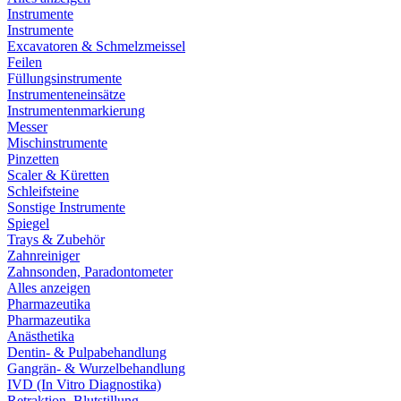
Instrumente
Instrumente
Excavatoren & Schmelzmeissel
Feilen
Füllungsinstrumente
Instrumenteneinsätze
Instrumentenmarkierung
Messer
Mischinstrumente
Pinzetten
Scaler & Küretten
Schleifsteine
Sonstige Instrumente
Spiegel
Trays & Zubehör
Zahnreiniger
Zahnsonden, Paradontometer
Alles anzeigen
Pharmazeutika
Pharmazeutika
Anästhetika
Dentin- & Pulpabehandlung
Gangrän- & Wurzelbehandlung
IVD (In Vitro Diagnostika)
Retraktion, Blutstillung