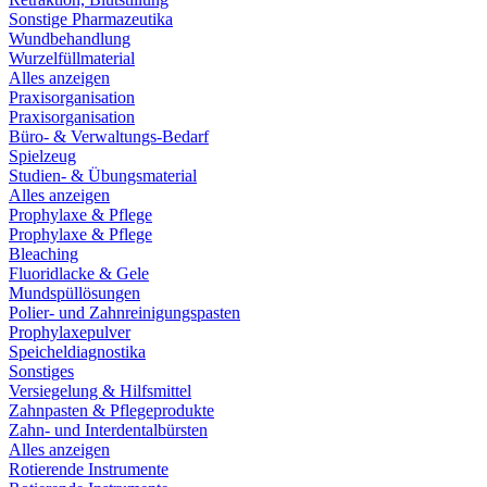
Sonstige Pharmazeutika
Wundbehandlung
Wurzelfüllmaterial
Alles anzeigen
Praxisorganisation
Praxisorganisation
Büro- & Verwaltungs-Bedarf
Spielzeug
Studien- & Übungsmaterial
Alles anzeigen
Prophylaxe & Pflege
Prophylaxe & Pflege
Bleaching
Fluoridlacke & Gele
Mundspüllösungen
Polier- und Zahnreinigungspasten
Prophylaxepulver
Speicheldiagnostika
Sonstiges
Versiegelung & Hilfsmittel
Zahnpasten & Pflegeprodukte
Zahn- und Interdentalbürsten
Alles anzeigen
Rotierende Instrumente