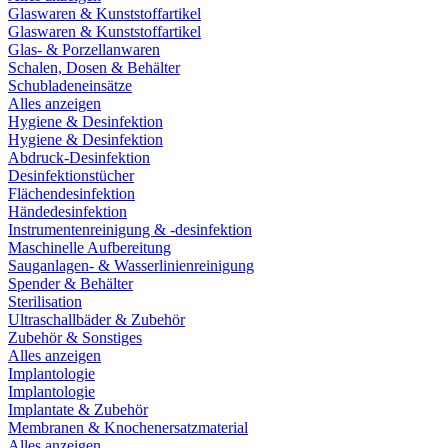
Glaswaren & Kunststoffartikel
Glaswaren & Kunststoffartikel
Glas- & Porzellanwaren
Schalen, Dosen & Behälter
Schubladeneinsätze
Alles anzeigen
Hygiene & Desinfektion
Hygiene & Desinfektion
Abdruck-Desinfektion
Desinfektionstücher
Flächendesinfektion
Händedesinfektion
Instrumentenreinigung & -desinfektion
Maschinelle Aufbereitung
Sauganlagen- & Wasserlinienreinigung
Spender & Behälter
Sterilisation
Ultraschallbäder & Zubehör
Zubehör & Sonstiges
Alles anzeigen
Implantologie
Implantologie
Implantate & Zubehör
Membranen & Knochenersatzmaterial
Alles anzeigen