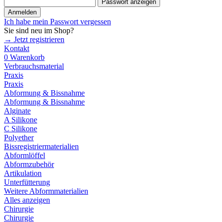
Passwort anzeigen
Anmelden
Ich habe mein Passwort vergessen
Sie sind neu im Shop?
→ Jetzt registrieren
Kontakt
0
Warenkorb
Verbrauchsmaterial
Praxis
Praxis
Abformung & Bissnahme
Abformung & Bissnahme
Alginate
A Silikone
C Silikone
Polyether
Bissregistriermaterialien
Abformlöffel
Abformzubehör
Artikulation
Unterfütterung
Weitere Abformmaterialien
Alles anzeigen
Chirurgie
Chirurgie