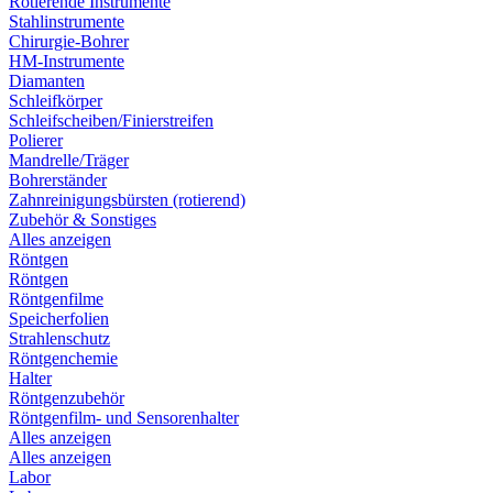
Rotierende Instrumente
Stahlinstrumente
Chirurgie-Bohrer
HM-Instrumente
Diamanten
Schleifkörper
Schleifscheiben/Finierstreifen
Polierer
Mandrelle/Träger
Bohrerständer
Zahnreinigungsbürsten (rotierend)
Zubehör & Sonstiges
Alles anzeigen
Röntgen
Röntgen
Röntgenfilme
Speicherfolien
Strahlenschutz
Röntgenchemie
Halter
Röntgenzubehör
Röntgenfilm- und Sensorenhalter
Alles anzeigen
Alles anzeigen
Labor