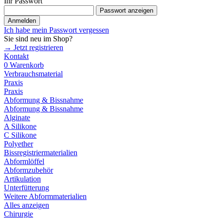
Ihr Passwort
Passwort anzeigen
Anmelden
Ich habe mein Passwort vergessen
Sie sind neu im Shop?
→ Jetzt registrieren
Kontakt
0
Warenkorb
Verbrauchsmaterial
Praxis
Praxis
Abformung & Bissnahme
Abformung & Bissnahme
Alginate
A Silikone
C Silikone
Polyether
Bissregistriermaterialien
Abformlöffel
Abformzubehör
Artikulation
Unterfütterung
Weitere Abformmaterialien
Alles anzeigen
Chirurgie