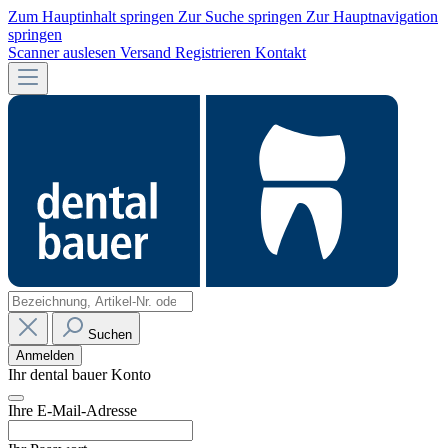
Zum Hauptinhalt springen
Zur Suche springen
Zur Hauptnavigation
springen
Scanner auslesen
Versand
Registrieren
Kontakt
Suchen
Anmelden
Ihr dental bauer Konto
Ihre E-Mail-Adresse