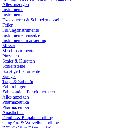
Alles anzeigen
Instrumente
Instrumente
Excavatoren & Schmelzmeissel
Feilen
Füllungsinstrumente
Instrumenteneinsätze
Instrumentenmarkierung
Messer
Mischinstrumente
Pinzetten
Scaler & Küretten
Schleifsteine
Sonstige Instrumente
Spiegel
Trays & Zubehör
Zahnreiniger
Zahnsonden, Paradontometer
Alles anzeigen
Pharmazeutika
Pharmazeutika
Anästhetika
Dentin- & Pulpabehandlung
Gangrän- & Wurzelbehandlung
IVD (In Vitro Diagnostika)