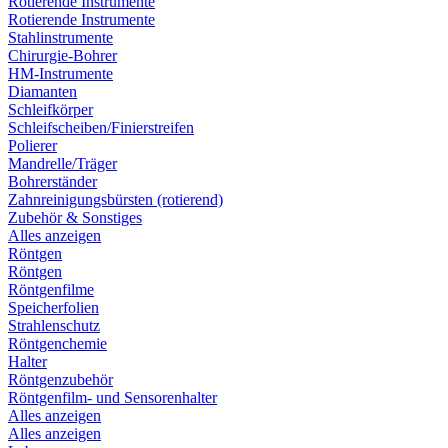
Rotierende Instrumente
Rotierende Instrumente
Stahlinstrumente
Chirurgie-Bohrer
HM-Instrumente
Diamanten
Schleifkörper
Schleifscheiben/Finierstreifen
Polierer
Mandrelle/Träger
Bohrerständer
Zahnreinigungsbürsten (rotierend)
Zubehör & Sonstiges
Alles anzeigen
Röntgen
Röntgen
Röntgenfilme
Speicherfolien
Strahlenschutz
Röntgenchemie
Halter
Röntgenzubehör
Röntgenfilm- und Sensorenhalter
Alles anzeigen
Alles anzeigen