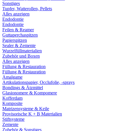
Sonstiges
Tupfer, Watterollen, Pellets
Alles anzeigen
Endodontie
Endodontie
Feilen & Reamer
Guttaperchaspitzen
Papierspitzen
Sealer & Zemente
Wurzelfüllmaterialien
Zubehör und Boxen
Alles anzeigen
Füllung & Restauration
Füllung & Restauration
Amalgame
Artikulationspapier, Occlufolie, -sprays
Bondings & Ätzmittel
Glasionomere & Kompomere
Kofferdam
Komposite
Matrizensysteme & Keile
Provisorische K + B Materialien
Stiftsysteme
Zemente
Zubehör & Sonstiges