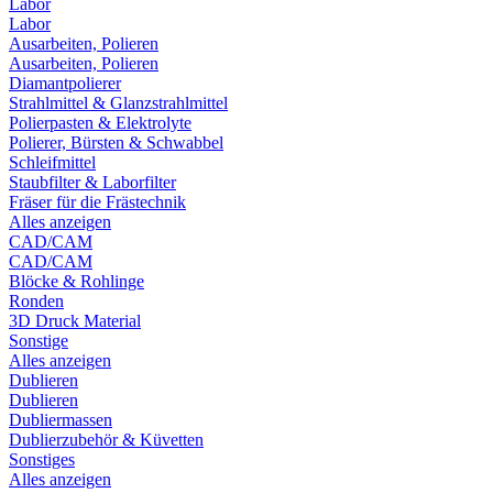
Labor
Labor
Ausarbeiten, Polieren
Ausarbeiten, Polieren
Diamantpolierer
Strahlmittel & Glanzstrahlmittel
Polierpasten & Elektrolyte
Polierer, Bürsten & Schwabbel
Schleifmittel
Staubfilter & Laborfilter
Fräser für die Frästechnik
Alles anzeigen
CAD/CAM
CAD/CAM
Blöcke & Rohlinge
Ronden
3D Druck Material
Sonstige
Alles anzeigen
Dublieren
Dublieren
Dubliermassen
Dublierzubehör & Küvetten
Sonstiges
Alles anzeigen