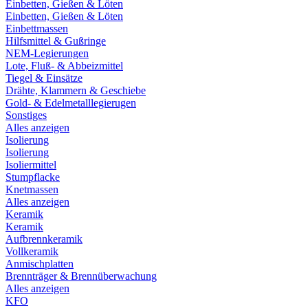
Einbetten, Gießen & Löten
Einbetten, Gießen & Löten
Einbettmassen
Hilfsmittel & Gußringe
NEM-Legierungen
Lote, Fluß- & Abbeizmittel
Tiegel & Einsätze
Drähte, Klammern & Geschiebe
Gold- & Edelmetalllegierugen
Sonstiges
Alles anzeigen
Isolierung
Isolierung
Isoliermittel
Stumpflacke
Knetmassen
Alles anzeigen
Keramik
Keramik
Aufbrennkeramik
Vollkeramik
Anmischplatten
Brennträger & Brennüberwachung
Alles anzeigen
KFO