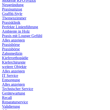
Moderne KFO-Praxis
Neugründung
Praxisumzug
Graffiti-Style
Themenzimmer
Praxisklinik
Perfekte Linienführung
Ambiente in Holz
Praxis mit Lounge Gefühl
Alles anzeigen
Praxisbörse
Praxisbörse
Zahnmedizin
Kieferorthopädie
Kieferchirurgie
weitere Objekte
Alles anzeigen
IT Service
Entsorgung
Alles anzeigen
Technischer Service
Gerätewartung
Recall
Reparaturservice
Validierung