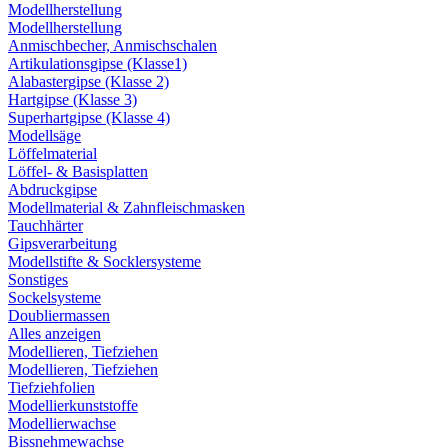
Modellherstellung
Modellherstellung
Anmischbecher, Anmischschalen
Artikulationsgipse (Klasse1)
Alabastergipse (Klasse 2)
Hartgipse (Klasse 3)
Superhartgipse (Klasse 4)
Modellsäge
Löffelmaterial
Löffel- & Basisplatten
Abdruckgipse
Modellmaterial & Zahnfleischmasken
Tauchhärter
Gipsverarbeitung
Modellstifte & Socklersysteme
Sonstiges
Sockelsysteme
Doubliermassen
Alles anzeigen
Modellieren, Tiefziehen
Modellieren, Tiefziehen
Tiefziehfolien
Modellierkunststoffe
Modellierwachse
Bissnehmewachse