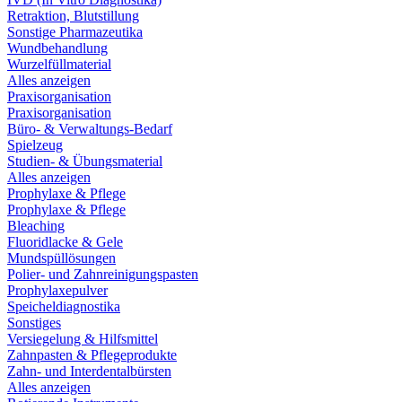
Retraktion, Blutstillung
Sonstige Pharmazeutika
Wundbehandlung
Wurzelfüllmaterial
Alles anzeigen
Praxisorganisation
Praxisorganisation
Büro- & Verwaltungs-Bedarf
Spielzeug
Studien- & Übungsmaterial
Alles anzeigen
Prophylaxe & Pflege
Prophylaxe & Pflege
Bleaching
Fluoridlacke & Gele
Mundspüllösungen
Polier- und Zahnreinigungspasten
Prophylaxepulver
Speicheldiagnostika
Sonstiges
Versiegelung & Hilfsmittel
Zahnpasten & Pflegeprodukte
Zahn- und Interdentalbürsten
Alles anzeigen