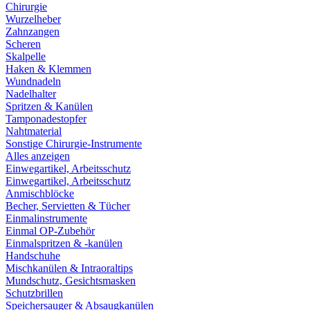
Chirurgie
Wurzelheber
Zahnzangen
Scheren
Skalpelle
Haken & Klemmen
Wundnadeln
Nadelhalter
Spritzen & Kanülen
Tamponadestopfer
Nahtmaterial
Sonstige Chirurgie-Instrumente
Alles anzeigen
Einwegartikel, Arbeitsschutz
Einwegartikel, Arbeitsschutz
Anmischblöcke
Becher, Servietten & Tücher
Einmalinstrumente
Einmal OP-Zubehör
Einmalspritzen & -kanülen
Handschuhe
Mischkanülen & Intraoraltips
Mundschutz, Gesichtsmasken
Schutzbrillen
Speichersauger & Absaugkanülen