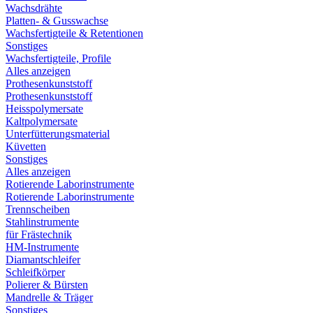
Wachsdrähte
Platten- & Gusswachse
Wachsfertigteile & Retentionen
Sonstiges
Wachsfertigteile, Profile
Alles anzeigen
Prothesenkunststoff
Prothesenkunststoff
Heisspolymersate
Kaltpolymersate
Unterfütterungsmaterial
Küvetten
Sonstiges
Alles anzeigen
Rotierende Laborinstrumente
Rotierende Laborinstrumente
Trennscheiben
Stahlinstrumente
für Frästechnik
HM-Instrumente
Diamantschleifer
Schleifkörper
Polierer & Bürsten
Mandrelle & Träger
Sonstiges