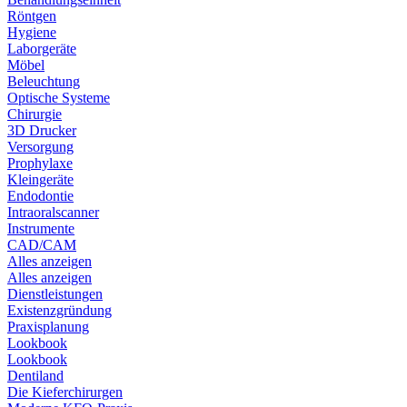
Röntgen
Hygiene
Laborgeräte
Möbel
Beleuchtung
Optische Systeme
Chirurgie
3D Drucker
Versorgung
Prophylaxe
Kleingeräte
Endodontie
Intraoralscanner
Instrumente
CAD/CAM
Alles anzeigen
Alles anzeigen
Dienstleistungen
Existenzgründung
Praxisplanung
Lookbook
Lookbook
Dentiland
Die Kieferchirurgen