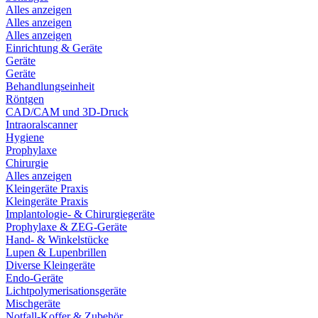
Alles anzeigen
Alles anzeigen
Alles anzeigen
Einrichtung & Geräte
Geräte
Geräte
Behandlungseinheit
Röntgen
CAD/CAM und 3D-Druck
Intraoralscanner
Hygiene
Prophylaxe
Chirurgie
Alles anzeigen
Kleingeräte Praxis
Kleingeräte Praxis
Implantologie- & Chirurgiegeräte
Prophylaxe & ZEG-Geräte
Hand- & Winkelstücke
Lupen & Lupenbrillen
Diverse Kleingeräte
Endo-Geräte
Lichtpolymerisationsgeräte
Mischgeräte
Notfall-Koffer & Zubehör