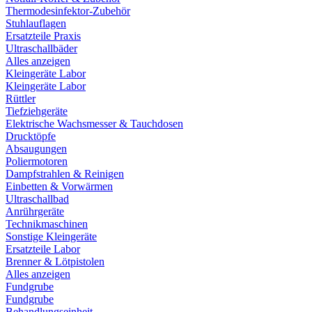
Thermodesinfektor-Zubehör
Stuhlauflagen
Ersatzteile Praxis
Ultraschallbäder
Alles anzeigen
Kleingeräte Labor
Kleingeräte Labor
Rüttler
Tiefziehgeräte
Elektrische Wachsmesser & Tauchdosen
Drucktöpfe
Absaugungen
Poliermotoren
Dampfstrahlen & Reinigen
Einbetten & Vorwärmen
Ultraschallbad
Anrührgeräte
Technikmaschinen
Sonstige Kleingeräte
Ersatzteile Labor
Brenner & Lötpistolen
Alles anzeigen
Fundgrube
Fundgrube
Behandlungseinheit