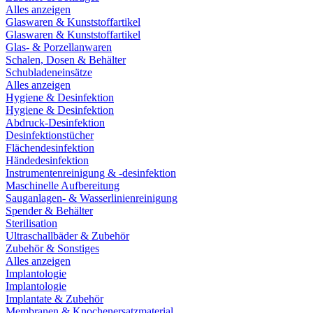
Alles anzeigen
Glaswaren & Kunststoffartikel
Glaswaren & Kunststoffartikel
Glas- & Porzellanwaren
Schalen, Dosen & Behälter
Schubladeneinsätze
Alles anzeigen
Hygiene & Desinfektion
Hygiene & Desinfektion
Abdruck-Desinfektion
Desinfektionstücher
Flächendesinfektion
Händedesinfektion
Instrumentenreinigung & -desinfektion
Maschinelle Aufbereitung
Sauganlagen- & Wasserlinienreinigung
Spender & Behälter
Sterilisation
Ultraschallbäder & Zubehör
Zubehör & Sonstiges
Alles anzeigen
Implantologie
Implantologie
Implantate & Zubehör
Membranen & Knochenersatzmaterial