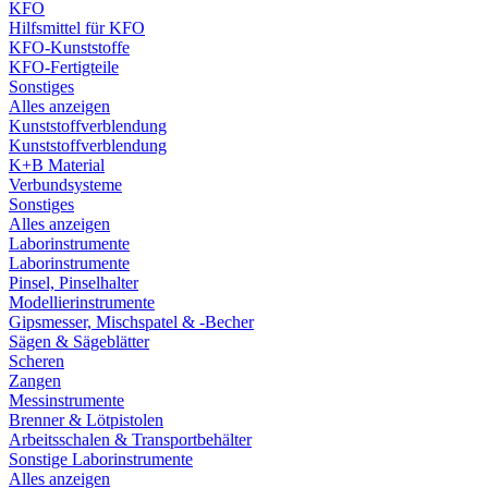
KFO
Hilfsmittel für KFO
KFO-Kunststoffe
KFO-Fertigteile
Sonstiges
Alles anzeigen
Kunststoffverblendung
Kunststoffverblendung
K+B Material
Verbundsysteme
Sonstiges
Alles anzeigen
Laborinstrumente
Laborinstrumente
Pinsel, Pinselhalter
Modellierinstrumente
Gipsmesser, Mischspatel & -Becher
Sägen & Sägeblätter
Scheren
Zangen
Messinstrumente
Brenner & Lötpistolen
Arbeitsschalen & Transportbehälter
Sonstige Laborinstrumente
Alles anzeigen