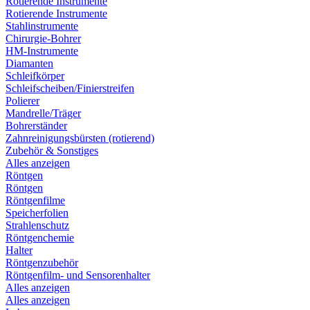
Rotierende Instrumente
Rotierende Instrumente
Stahlinstrumente
Chirurgie-Bohrer
HM-Instrumente
Diamanten
Schleifkörper
Schleifscheiben/Finierstreifen
Polierer
Mandrelle/Träger
Bohrerständer
Zahnreinigungsbürsten (rotierend)
Zubehör & Sonstiges
Alles anzeigen
Röntgen
Röntgen
Röntgenfilme
Speicherfolien
Strahlenschutz
Röntgenchemie
Halter
Röntgenzubehör
Röntgenfilm- und Sensorenhalter
Alles anzeigen
Alles anzeigen