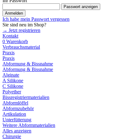
Ihr Passwort
Passwort anzeigen
Anmelden
Ich habe mein Passwort vergessen
Sie sind neu im Shop?
→ Jetzt registrieren
Kontakt
0
Warenkorb
Verbrauchsmaterial
Praxis
Praxis
Abformung & Bissnahme
Abformung & Bissnahme
Alginate
A Silikone
C Silikone
Polyether
Bissregistriermaterialien
Abformlöffel
Abformzubehör
Artikulation
Unterfütterung
Weitere Abformmaterialien
Alles anzeigen
Chirurgie