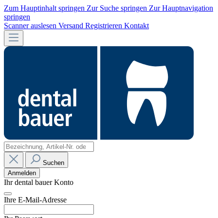
Zum Hauptinhalt springen
Zur Suche springen
Zur Hauptnavigation
springen
Scanner auslesen
Versand
Registrieren
Kontakt
Suchen
Anmelden
Ihr dental bauer Konto
Ihre E-Mail-Adresse