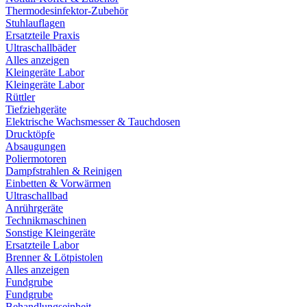
Thermodesinfektor-Zubehör
Stuhlauflagen
Ersatzteile Praxis
Ultraschallbäder
Alles anzeigen
Kleingeräte Labor
Kleingeräte Labor
Rüttler
Tiefziehgeräte
Elektrische Wachsmesser & Tauchdosen
Drucktöpfe
Absaugungen
Poliermotoren
Dampfstrahlen & Reinigen
Einbetten & Vorwärmen
Ultraschallbad
Anrührgeräte
Technikmaschinen
Sonstige Kleingeräte
Ersatzteile Labor
Brenner & Lötpistolen
Alles anzeigen
Fundgrube
Fundgrube
Behandlungseinheit