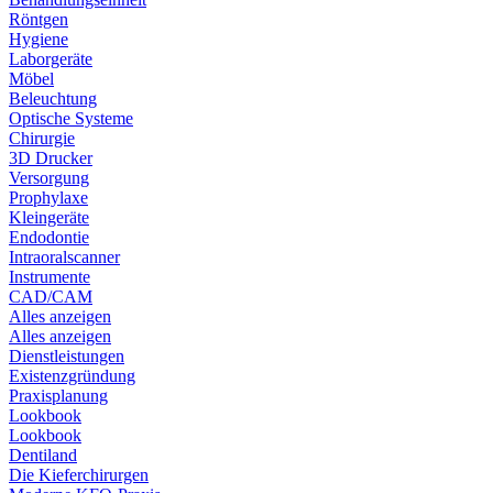
Röntgen
Hygiene
Laborgeräte
Möbel
Beleuchtung
Optische Systeme
Chirurgie
3D Drucker
Versorgung
Prophylaxe
Kleingeräte
Endodontie
Intraoralscanner
Instrumente
CAD/CAM
Alles anzeigen
Alles anzeigen
Dienstleistungen
Existenzgründung
Praxisplanung
Lookbook
Lookbook
Dentiland
Die Kieferchirurgen