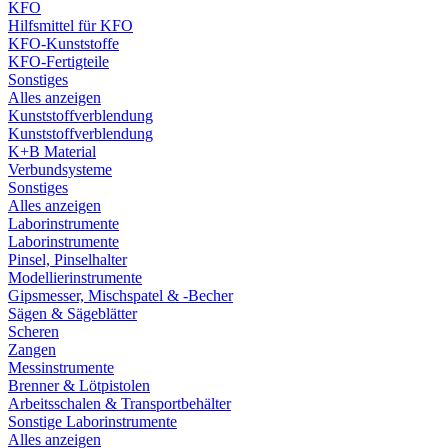
KFO
Hilfsmittel für KFO
KFO-Kunststoffe
KFO-Fertigteile
Sonstiges
Alles anzeigen
Kunststoffverblendung
Kunststoffverblendung
K+B Material
Verbundsysteme
Sonstiges
Alles anzeigen
Laborinstrumente
Laborinstrumente
Pinsel, Pinselhalter
Modellierinstrumente
Gipsmesser, Mischspatel & -Becher
Sägen & Sägeblätter
Scheren
Zangen
Messinstrumente
Brenner & Lötpistolen
Arbeitsschalen & Transportbehälter
Sonstige Laborinstrumente
Alles anzeigen