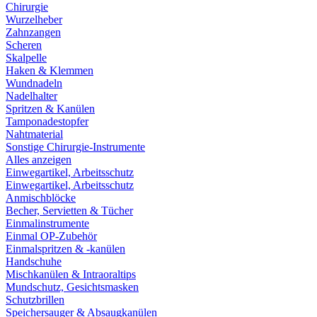
Chirurgie
Wurzelheber
Zahnzangen
Scheren
Skalpelle
Haken & Klemmen
Wundnadeln
Nadelhalter
Spritzen & Kanülen
Tamponadestopfer
Nahtmaterial
Sonstige Chirurgie-Instrumente
Alles anzeigen
Einwegartikel, Arbeitsschutz
Einwegartikel, Arbeitsschutz
Anmischblöcke
Becher, Servietten & Tücher
Einmalinstrumente
Einmal OP-Zubehör
Einmalspritzen & -kanülen
Handschuhe
Mischkanülen & Intraoraltips
Mundschutz, Gesichtsmasken
Schutzbrillen
Speichersauger & Absaugkanülen