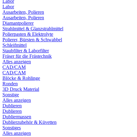
Labor
Labor
Ausarbeiten, Polieren
Ausarbeiten, Polieren
Diamantpolierer
Strahlmittel & Glanzstrahlmittel
Polierpasten & Elektrolyte
Polierer, Bürsten & Schwabbel
Schleifmittel
Staubfilter & Laborfilter
Fräser für die Frästechnik
Alles anzeigen
CAD/CAM
CAD/CAM
Blöcke & Rohlinge
Ronden
3D Druck Material
Sonstige
Alles anzeigen
Dublieren
Dublieren
Dubliermassen
Dublierzubehör & Küvetten
Sonstiges
Alles anzeigen