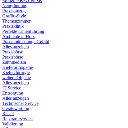
Moderne KFO-Praxis
Neugründung
Praxisumzug
Graffiti-Style
Themenzimmer
Praxisklinik
Perfekte Linienführung
Ambiente in Holz
Praxis mit Lounge Gefühl
Alles anzeigen
Praxisbörse
Praxisbörse
Zahnmedizin
Kieferorthopädie
Kieferchirurgie
weitere Objekte
Alles anzeigen
IT Service
Entsorgung
Alles anzeigen
Technischer Service
Gerätewartung
Recall
Reparaturservice
Validierung