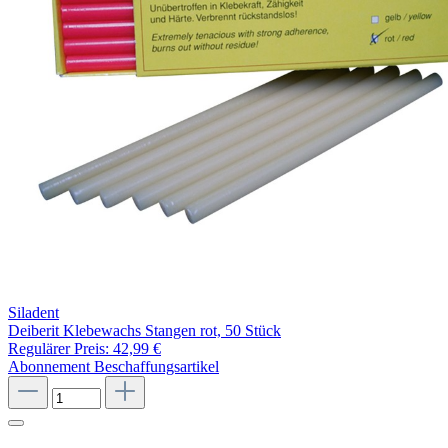
Siladent
Deiberit Klebewachs Stangen rot, 50 Stück
Regulärer Preis:
42,99 €
Abonnement
Beschaffungsartikel