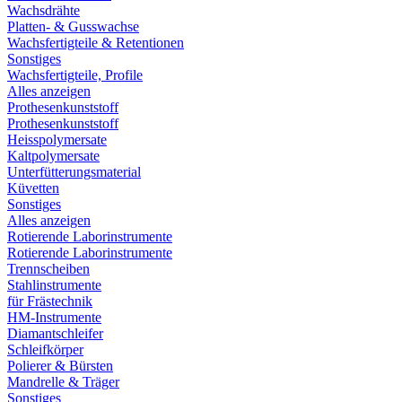
Wachsdrähte
Platten- & Gusswachse
Wachsfertigteile & Retentionen
Sonstiges
Wachsfertigteile, Profile
Alles anzeigen
Prothesenkunststoff
Prothesenkunststoff
Heisspolymersate
Kaltpolymersate
Unterfütterungsmaterial
Küvetten
Sonstiges
Alles anzeigen
Rotierende Laborinstrumente
Rotierende Laborinstrumente
Trennscheiben
Stahlinstrumente
für Frästechnik
HM-Instrumente
Diamantschleifer
Schleifkörper
Polierer & Bürsten
Mandrelle & Träger
Sonstiges