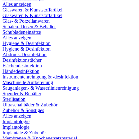
Alles anzeigen
Glaswaren & Kunststoffartikel
Glaswaren & Kunststoffartikel
Glas- & Porzellanwaren
Schalen, Dosen & Behälter
Schubladeneinsätze
Alles anzeigen
Hygiene & Desinfektion
Hygiene & Desinfektion
Abdruck-Desinfektion
Desinfektionstücher
Flächendesinfektion
Händedesinfektion
Instrumentenreinigung & -desinfektion
Maschinelle Aufbereitung
Sauganlagen- & Wasserlinienreinigung
Spender & Behälter
Sterilisation
Ultraschallbäder & Zubehör
Zubehör & Sonstiges
Alles anzeigen
Implantologie
Implantologie
Implantate & Zubehör
Membranen & Knochenersatzmaterial