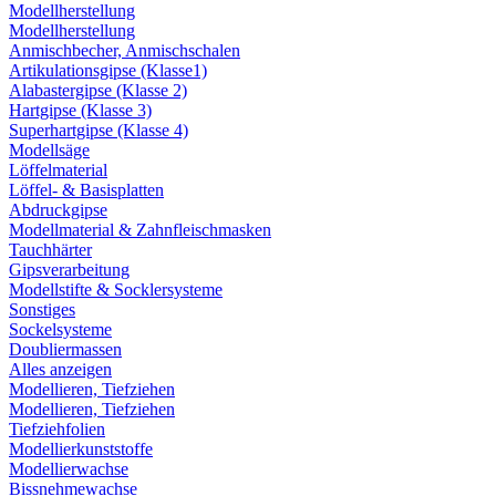
Modellherstellung
Modellherstellung
Anmischbecher, Anmischschalen
Artikulationsgipse (Klasse1)
Alabastergipse (Klasse 2)
Hartgipse (Klasse 3)
Superhartgipse (Klasse 4)
Modellsäge
Löffelmaterial
Löffel- & Basisplatten
Abdruckgipse
Modellmaterial & Zahnfleischmasken
Tauchhärter
Gipsverarbeitung
Modellstifte & Socklersysteme
Sonstiges
Sockelsysteme
Doubliermassen
Alles anzeigen
Modellieren, Tiefziehen
Modellieren, Tiefziehen
Tiefziehfolien
Modellierkunststoffe
Modellierwachse
Bissnehmewachse