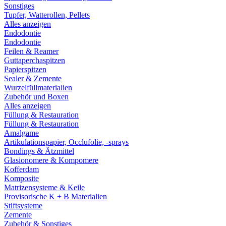
Sonstiges
Tupfer, Watterollen, Pellets
Alles anzeigen
Endodontie
Endodontie
Feilen & Reamer
Guttaperchaspitzen
Papierspitzen
Sealer & Zemente
Wurzelfüllmaterialien
Zubehör und Boxen
Alles anzeigen
Füllung & Restauration
Füllung & Restauration
Amalgame
Artikulationspapier, Occlufolie, -sprays
Bondings & Ätzmittel
Glasionomere & Kompomere
Kofferdam
Komposite
Matrizensysteme & Keile
Provisorische K + B Materialien
Stiftsysteme
Zemente
Zubehör & Sonstiges