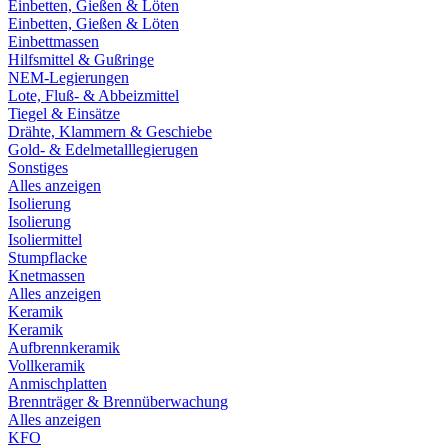
Einbetten, Gießen & Löten
Einbetten, Gießen & Löten
Einbettmassen
Hilfsmittel & Gußringe
NEM-Legierungen
Lote, Fluß- & Abbeizmittel
Tiegel & Einsätze
Drähte, Klammern & Geschiebe
Gold- & Edelmetalllegierugen
Sonstiges
Alles anzeigen
Isolierung
Isolierung
Isoliermittel
Stumpflacke
Knetmassen
Alles anzeigen
Keramik
Keramik
Aufbrennkeramik
Vollkeramik
Anmischplatten
Brennträger & Brennüberwachung
Alles anzeigen
KFO