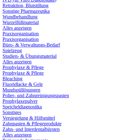
Retraktion, Blutstillung
Sonstige Pharmazeutika
Wundbehandlung
Wurzelfüllmaterial
Alles anzeigen
Praxisorganisation
Praxisorganisation
Büro- & Verwaltungs-Bedarf
Spielzeug
Studien- & Übungsmaterial
Alles anzeigen
Prophylaxe & Pflege
Prophylaxe & Pflege
Bleaching
Fluoridlacke & Gele
Mundspüllösungen
Polier- und Zahnreinigungspasten
Prophylaxepulver
Speicheldiagnostika
Sonstiges
Versiegelung & Hilfsmittel
Zahnpasten & Pflegeprodukte
Zahn- und Interdentalbürsten
Alles anzeigen