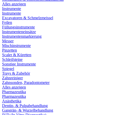
Alles anzeigen
Instrumente
Instrumente
Excavatoren & Schmelzmeissel
Feilen
Füllungsinstrumente
Instrumenteneinsätze
Instrumentenmarkierung
Messer
Mischinstrumente
Pinzetten
Scaler & Küretten
Schleifsteine
Sonstige Instrumente
Spiegel
Trays & Zubehör
Zahnreiniger
Zahnsonden, Paradontometer
Alles anzeigen
Pharmazeutika
Pharmazeutika
Anästhetika
Dentin- & Pulpabehandlung
Gangrän- & Wurzelbehandlung
IVD (In Vitro Diagnostika)