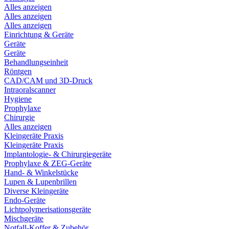
Alles anzeigen
Alles anzeigen
Alles anzeigen
Einrichtung & Geräte
Geräte
Geräte
Behandlungseinheit
Röntgen
CAD/CAM und 3D-Druck
Intraoralscanner
Hygiene
Prophylaxe
Chirurgie
Alles anzeigen
Kleingeräte Praxis
Kleingeräte Praxis
Implantologie- & Chirurgiegeräte
Prophylaxe & ZEG-Geräte
Hand- & Winkelstücke
Lupen & Lupenbrillen
Diverse Kleingeräte
Endo-Geräte
Lichtpolymerisationsgeräte
Mischgeräte
Notfall-Koffer & Zubehör