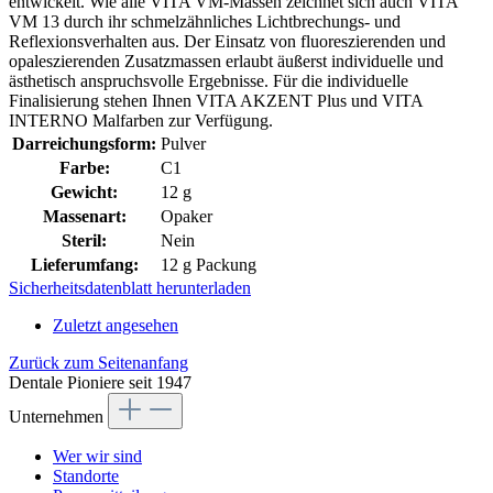
entwickelt. Wie alle VITA VM-Massen zeichnet sich auch VITA
VM 13 durch ihr schmelzähnliches Lichtbrechungs- und
Reflexionsverhalten aus. Der Einsatz von fluoreszierenden und
opaleszierenden Zusatzmassen erlaubt äußerst individuelle und
ästhetisch anspruchsvolle Ergebnisse. Für die individuelle
Finalisierung stehen Ihnen VITA AKZENT Plus und VITA
INTERNO Malfarben zur Verfügung.
Darreichungsform:
Pulver
Farbe:
C1
Gewicht:
12 g
Massenart:
Opaker
Steril:
Nein
Lieferumfang:
12 g Packung
Sicherheitsdatenblatt herunterladen
Zuletzt angesehen
Zurück zum Seitenanfang
Dentale Pioniere seit 1947
Unternehmen
Wer wir sind
Standorte