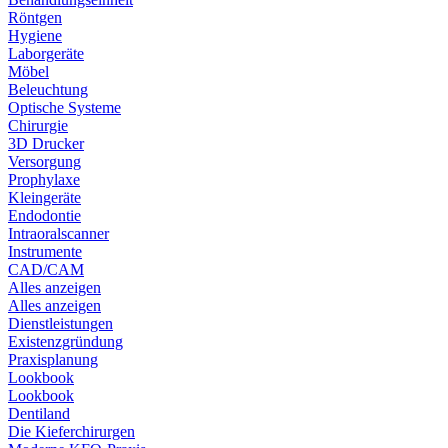
Röntgen
Hygiene
Laborgeräte
Möbel
Beleuchtung
Optische Systeme
Chirurgie
3D Drucker
Versorgung
Prophylaxe
Kleingeräte
Endodontie
Intraoralscanner
Instrumente
CAD/CAM
Alles anzeigen
Alles anzeigen
Dienstleistungen
Existenzgründung
Praxisplanung
Lookbook
Lookbook
Dentiland
Die Kieferchirurgen