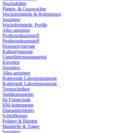
Wachsdrähte
Platten- & Gusswachse
Wachsfertigteile & Retentionen
Sonstiges
Wachsfertigteile, Profile
Alles anzeigen
Prothesenkunststoff
Prothesenkunststoff
Heisspolymersate
Kaltpolymersate
Unterfütterungsmaterial
Küvetten
Sonstiges
Alles anzeigen
Rotierende Laborinstrumente
Rotierende Laborinstrumente
Trennscheiben
Stahlinstrumente
für Frästechnik
HM-Instrumente
Diamantschleifer
Schleifkörper
Polierer & Bürsten
Mandrelle & Träger
Sonstiges