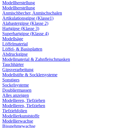
Modellherstellung
Modellherstellung
Anmischbecher, Anmischschalen
Artikulationsgipse (Klasse1)
Alabastergipse (Klasse 2)
Hartgipse (Klasse 3)
Superhartgipse (Klasse 4)
Modellsäge
Löffelmaterial
Löffel- & Basisplatten
Abdruckgipse
Modellmaterial & Zahnfleischmasken
Tauchhärter
Gipsverarbeitung
Modellstifte & Socklersysteme
Sonstiges
Sockelsysteme
Doubliermassen
Alles anzeigen
Modellieren, Tiefziehen
Modellieren, Tiefziehen
Tiefziehfolien
Modellierkunststoffe
Modellierwachse
Bissnehmewachse