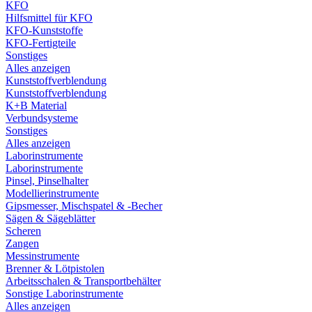
KFO
Hilfsmittel für KFO
KFO-Kunststoffe
KFO-Fertigteile
Sonstiges
Alles anzeigen
Kunststoffverblendung
Kunststoffverblendung
K+B Material
Verbundsysteme
Sonstiges
Alles anzeigen
Laborinstrumente
Laborinstrumente
Pinsel, Pinselhalter
Modellierinstrumente
Gipsmesser, Mischspatel & -Becher
Sägen & Sägeblätter
Scheren
Zangen
Messinstrumente
Brenner & Lötpistolen
Arbeitsschalen & Transportbehälter
Sonstige Laborinstrumente
Alles anzeigen