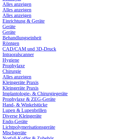
Alles anzeigen
Alles anzeigen
Alles anzeigen
Einrichtung & Geräte
Geräte
Geräte
Behandlungseinheit
Röntgen
CAD/CAM und 3D-Druck
Intraoralscanner
Hygiene
Prophylaxe
Chirurgie
Alles anzeigen
Kleingeräte Praxis
Kleingeräte Praxis
Implantologie- & Chirurgiegeräte
Prophylaxe & ZEG-Geräte
Hand- & Winkelstücke
Lupen & Lupenbrillen
Diverse Kleingeräte
Endo-Geräte
Lichtpolymerisationsgeräte
Mischgeräte
Notfall-Koffer & Zubehör