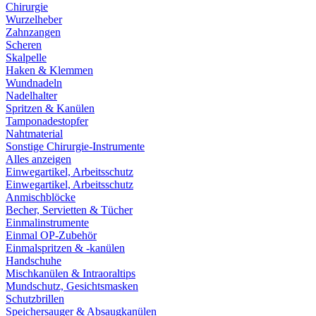
Chirurgie
Wurzelheber
Zahnzangen
Scheren
Skalpelle
Haken & Klemmen
Wundnadeln
Nadelhalter
Spritzen & Kanülen
Tamponadestopfer
Nahtmaterial
Sonstige Chirurgie-Instrumente
Alles anzeigen
Einwegartikel, Arbeitsschutz
Einwegartikel, Arbeitsschutz
Anmischblöcke
Becher, Servietten & Tücher
Einmalinstrumente
Einmal OP-Zubehör
Einmalspritzen & -kanülen
Handschuhe
Mischkanülen & Intraoraltips
Mundschutz, Gesichtsmasken
Schutzbrillen
Speichersauger & Absaugkanülen