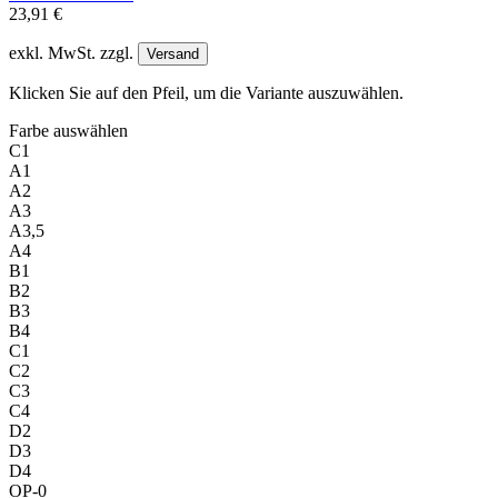
23,91 €
exkl. MwSt. zzgl.
Versand
Klicken Sie auf den Pfeil, um die Variante auszuwählen.
Farbe
auswählen
C1
A1
A2
A3
A3,5
A4
B1
B2
B3
B4
C1
C2
C3
C4
D2
D3
D4
OP-0