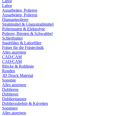
Labor
Labor
Ausarbeiten, Polieren
Ausarbeiten, Polieren
Diamantpolierer
Strahlmittel & Glanzstrahlmittel
Polierpasten & Elektrolyte
Polierer, Bürsten & Schwabbel
Schleifmittel
Staubfilter & Laborfilter
Fräser für die Frästechnik
Alles anzeigen
CAD/CAM
CAD/CAM
Blöcke & Rohlinge
Ronden
3D Druck Material
Sonstige
Alles anzeigen
Dublieren
Dublieren
Dubliermassen
Dublierzubehör & Küvetten
Sonstiges
Alles anzeigen