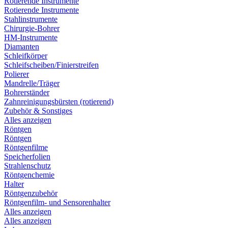
Rotierende Instrumente
Rotierende Instrumente
Stahlinstrumente
Chirurgie-Bohrer
HM-Instrumente
Diamanten
Schleifkörper
Schleifscheiben/Finierstreifen
Polierer
Mandrelle/Träger
Bohrerständer
Zahnreinigungsbürsten (rotierend)
Zubehör & Sonstiges
Alles anzeigen
Röntgen
Röntgen
Röntgenfilme
Speicherfolien
Strahlenschutz
Röntgenchemie
Halter
Röntgenzubehör
Röntgenfilm- und Sensorenhalter
Alles anzeigen
Alles anzeigen