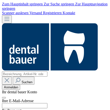
Zum Hauptinhalt springen
Zur Suche springen
Zur Hauptnavigation
springen
Scanner auslesen
Versand
Registrieren
Kontakt
Suchen
Anmelden
Ihr dental bauer Konto
Ihre E-Mail-Adresse