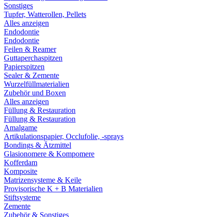
Sonstiges
Tupfer, Watterollen, Pellets
Alles anzeigen
Endodontie
Endodontie
Feilen & Reamer
Guttaperchaspitzen
Papierspitzen
Sealer & Zemente
Wurzelfüllmaterialien
Zubehör und Boxen
Alles anzeigen
Füllung & Restauration
Füllung & Restauration
Amalgame
Artikulationspapier, Occlufolie, -sprays
Bondings & Ätzmittel
Glasionomere & Kompomere
Kofferdam
Komposite
Matrizensysteme & Keile
Provisorische K + B Materialien
Stiftsysteme
Zemente
Zubehör & Sonstiges