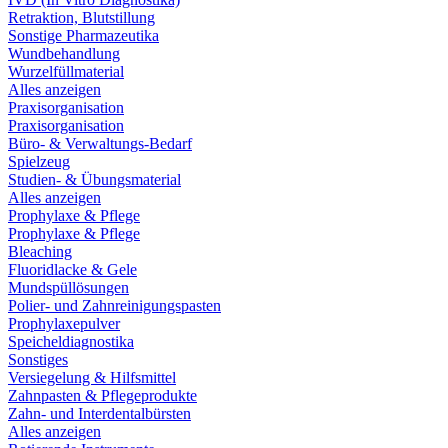
Retraktion, Blutstillung
Sonstige Pharmazeutika
Wundbehandlung
Wurzelfüllmaterial
Alles anzeigen
Praxisorganisation
Praxisorganisation
Büro- & Verwaltungs-Bedarf
Spielzeug
Studien- & Übungsmaterial
Alles anzeigen
Prophylaxe & Pflege
Prophylaxe & Pflege
Bleaching
Fluoridlacke & Gele
Mundspüllösungen
Polier- und Zahnreinigungspasten
Prophylaxepulver
Speicheldiagnostika
Sonstiges
Versiegelung & Hilfsmittel
Zahnpasten & Pflegeprodukte
Zahn- und Interdentalbürsten
Alles anzeigen