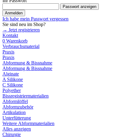
Ihr Passwort
Passwort anzeigen
Anmelden
Ich habe mein Passwort vergessen
Sie sind neu im Shop?
→ Jetzt registrieren
Kontakt
0
Warenkorb
Verbrauchsmaterial
Praxis
Praxis
Abformung & Bissnahme
Abformung & Bissnahme
Alginate
A Silikone
C Silikone
Polyether
Bissregistriermaterialien
Abformlöffel
Abformzubehör
Artikulation
Unterfütterung
Weitere Abformmaterialien
Alles anzeigen
Chirurgie