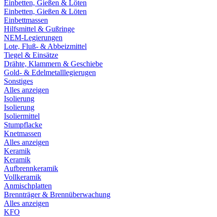
Einbetten, Gießen & Löten
Einbetten, Gießen & Löten
Einbettmassen
Hilfsmittel & Gußringe
NEM-Legierungen
Lote, Fluß- & Abbeizmittel
Tiegel & Einsätze
Drähte, Klammern & Geschiebe
Gold- & Edelmetalllegierugen
Sonstiges
Alles anzeigen
Isolierung
Isolierung
Isoliermittel
Stumpflacke
Knetmassen
Alles anzeigen
Keramik
Keramik
Aufbrennkeramik
Vollkeramik
Anmischplatten
Brennträger & Brennüberwachung
Alles anzeigen
KFO