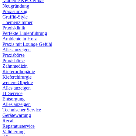
Moderne KFO-Praxis
Neugründung
Praxisumzug
Graffiti-Style
Themenzimmer
Praxisklinik
Perfekte Linienführung
Ambiente in Holz
Praxis mit Lounge Gefühl
Alles anzeigen
Praxisbörse
Praxisbörse
Zahnmedizin
Kieferorthopädie
Kieferchirurgie
weitere Objekte
Alles anzeigen
IT Service
Entsorgung
Alles anzeigen
Technischer Service
Gerätewartung
Recall
Reparaturservice
Validierung