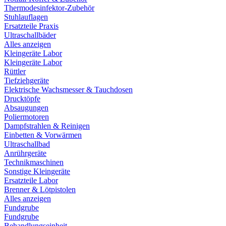
Thermodesinfektor-Zubehör
Stuhlauflagen
Ersatzteile Praxis
Ultraschallbäder
Alles anzeigen
Kleingeräte Labor
Kleingeräte Labor
Rüttler
Tiefziehgeräte
Elektrische Wachsmesser & Tauchdosen
Drucktöpfe
Absaugungen
Poliermotoren
Dampfstrahlen & Reinigen
Einbetten & Vorwärmen
Ultraschallbad
Anrührgeräte
Technikmaschinen
Sonstige Kleingeräte
Ersatzteile Labor
Brenner & Lötpistolen
Alles anzeigen
Fundgrube
Fundgrube
Behandlungseinheit