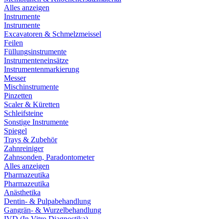
Alles anzeigen
Instrumente
Instrumente
Excavatoren & Schmelzmeissel
Feilen
Füllungsinstrumente
Instrumenteneinsätze
Instrumentenmarkierung
Messer
Mischinstrumente
Pinzetten
Scaler & Küretten
Schleifsteine
Sonstige Instrumente
Spiegel
Trays & Zubehör
Zahnreiniger
Zahnsonden, Paradontometer
Alles anzeigen
Pharmazeutika
Pharmazeutika
Anästhetika
Dentin- & Pulpabehandlung
Gangrän- & Wurzelbehandlung
IVD (In Vitro Diagnostika)