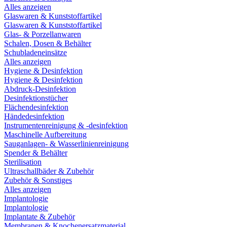
Alles anzeigen
Glaswaren & Kunststoffartikel
Glaswaren & Kunststoffartikel
Glas- & Porzellanwaren
Schalen, Dosen & Behälter
Schubladeneinsätze
Alles anzeigen
Hygiene & Desinfektion
Hygiene & Desinfektion
Abdruck-Desinfektion
Desinfektionstücher
Flächendesinfektion
Händedesinfektion
Instrumentenreinigung & -desinfektion
Maschinelle Aufbereitung
Sauganlagen- & Wasserlinienreinigung
Spender & Behälter
Sterilisation
Ultraschallbäder & Zubehör
Zubehör & Sonstiges
Alles anzeigen
Implantologie
Implantologie
Implantate & Zubehör
Membranen & Knochenersatzmaterial