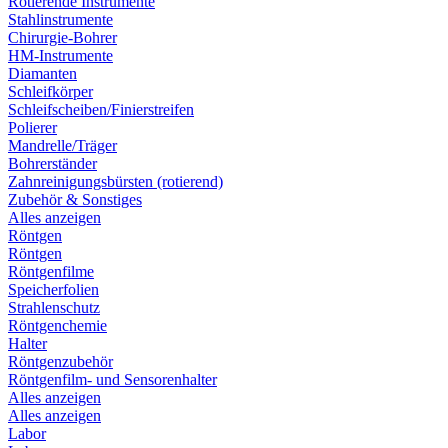
Rotierende Instrumente
Stahlinstrumente
Chirurgie-Bohrer
HM-Instrumente
Diamanten
Schleifkörper
Schleifscheiben/Finierstreifen
Polierer
Mandrelle/Träger
Bohrerständer
Zahnreinigungsbürsten (rotierend)
Zubehör & Sonstiges
Alles anzeigen
Röntgen
Röntgen
Röntgenfilme
Speicherfolien
Strahlenschutz
Röntgenchemie
Halter
Röntgenzubehör
Röntgenfilm- und Sensorenhalter
Alles anzeigen
Alles anzeigen
Labor