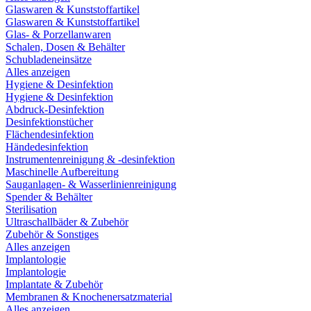
Glaswaren & Kunststoffartikel
Glaswaren & Kunststoffartikel
Glas- & Porzellanwaren
Schalen, Dosen & Behälter
Schubladeneinsätze
Alles anzeigen
Hygiene & Desinfektion
Hygiene & Desinfektion
Abdruck-Desinfektion
Desinfektionstücher
Flächendesinfektion
Händedesinfektion
Instrumentenreinigung & -desinfektion
Maschinelle Aufbereitung
Sauganlagen- & Wasserlinienreinigung
Spender & Behälter
Sterilisation
Ultraschallbäder & Zubehör
Zubehör & Sonstiges
Alles anzeigen
Implantologie
Implantologie
Implantate & Zubehör
Membranen & Knochenersatzmaterial
Alles anzeigen