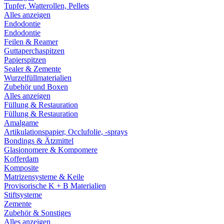
Tupfer, Watterollen, Pellets
Alles anzeigen
Endodontie
Endodontie
Feilen & Reamer
Guttaperchaspitzen
Papierspitzen
Sealer & Zemente
Wurzelfüllmaterialien
Zubehör und Boxen
Alles anzeigen
Füllung & Restauration
Füllung & Restauration
Amalgame
Artikulationspapier, Occlufolie, -sprays
Bondings & Ätzmittel
Glasionomere & Kompomere
Kofferdam
Komposite
Matrizensysteme & Keile
Provisorische K + B Materialien
Stiftsysteme
Zemente
Zubehör & Sonstiges
Alles anzeigen