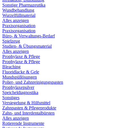
Sonstige Pharmazeutika
Wundbehandlung
Wurzelfüllmaterial
Alles anzeigen
Praxisorganisation
Praxisorganisation
Büro- & Verwaltungs-Bedarf
Spielzeug
Studien- & Übungsmaterial
Alles anzeigen
Prophylaxe & Pflege
Prophylaxe & Pflege
Bleaching
Fluoridlacke & Gele
Mundspüllösungen
Polier- und Zahnreinigungspasten
Prophylaxepulver
Speicheldiagnostika
Sonstiges
Versiegelung & Hilfsmittel
Zahnpasten & Pflegeprodukte
Zahn- und Interdentalbürsten
Alles anzeigen
Rotierende Instrumente