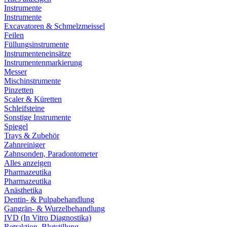
Instrumente
Instrumente
Excavatoren & Schmelzmeissel
Feilen
Füllungsinstrumente
Instrumenteneinsätze
Instrumentenmarkierung
Messer
Mischinstrumente
Pinzetten
Scaler & Küretten
Schleifsteine
Sonstige Instrumente
Spiegel
Trays & Zubehör
Zahnreiniger
Zahnsonden, Paradontometer
Alles anzeigen
Pharmazeutika
Pharmazeutika
Anästhetika
Dentin- & Pulpabehandlung
Gangrän- & Wurzelbehandlung
IVD (In Vitro Diagnostika)
Retraktion, Blutstillung