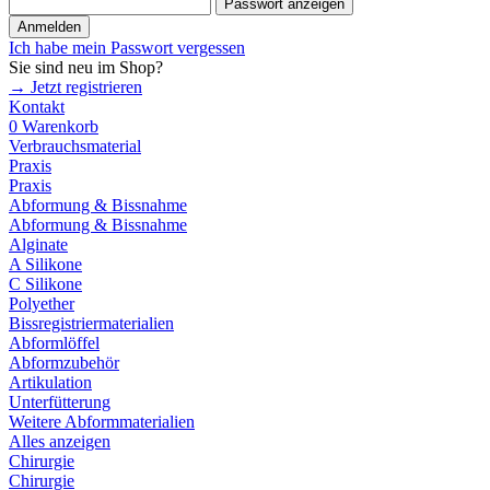
Passwort anzeigen
Anmelden
Ich habe mein Passwort vergessen
Sie sind neu im Shop?
→ Jetzt registrieren
Kontakt
0
Warenkorb
Verbrauchsmaterial
Praxis
Praxis
Abformung & Bissnahme
Abformung & Bissnahme
Alginate
A Silikone
C Silikone
Polyether
Bissregistriermaterialien
Abformlöffel
Abformzubehör
Artikulation
Unterfütterung
Weitere Abformmaterialien
Alles anzeigen
Chirurgie
Chirurgie