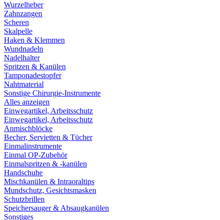
Wurzelheber
Zahnzangen
Scheren
Skalpelle
Haken & Klemmen
Wundnadeln
Nadelhalter
Spritzen & Kanülen
Tamponadestopfer
Nahtmaterial
Sonstige Chirurgie-Instrumente
Alles anzeigen
Einwegartikel, Arbeitsschutz
Einwegartikel, Arbeitsschutz
Anmischblöcke
Becher, Servietten & Tücher
Einmalinstrumente
Einmal OP-Zubehör
Einmalspritzen & -kanülen
Handschuhe
Mischkanülen & Intraoraltips
Mundschutz, Gesichtsmasken
Schutzbrillen
Speichersauger & Absaugkanülen
Sonstiges