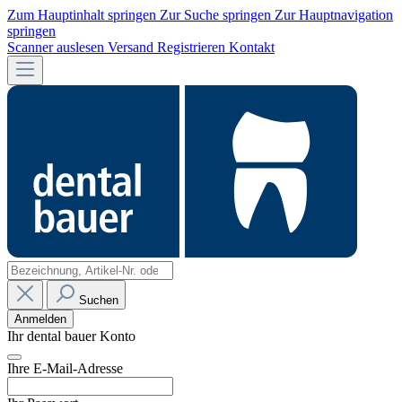
Zum Hauptinhalt springen
Zur Suche springen
Zur Hauptnavigation
springen
Scanner auslesen
Versand
Registrieren
Kontakt
Suchen
Anmelden
Ihr dental bauer Konto
Ihre E-Mail-Adresse