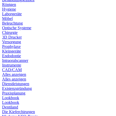
Röntgen
Hygiene
Laborgeräte
Möbel
Beleuchtung
Optische Systeme
Chirurgie
3D Drucker
Versorgung
Prophylaxe
Kleingeräte
Endodontie
Intraoralscanner
Instrumente
CAD/CAM
Alles anzeigen
Alles anzeigen
Dienstleistungen
Existenzgründung
Praxisplanung
Lookbook
Lookbook
Dentiland
Die Kieferchirurgen