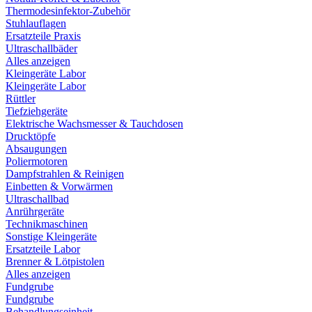
Thermodesinfektor-Zubehör
Stuhlauflagen
Ersatzteile Praxis
Ultraschallbäder
Alles anzeigen
Kleingeräte Labor
Kleingeräte Labor
Rüttler
Tiefziehgeräte
Elektrische Wachsmesser & Tauchdosen
Drucktöpfe
Absaugungen
Poliermotoren
Dampfstrahlen & Reinigen
Einbetten & Vorwärmen
Ultraschallbad
Anrührgeräte
Technikmaschinen
Sonstige Kleingeräte
Ersatzteile Labor
Brenner & Lötpistolen
Alles anzeigen
Fundgrube
Fundgrube
Behandlungseinheit