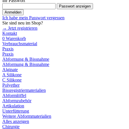
Ihr Passwort
Passwort anzeigen
Anmelden
Ich habe mein Passwort vergessen
Sie sind neu im Shop?
→ Jetzt registrieren
Kontakt
0
Warenkorb
Verbrauchsmaterial
Praxis
Praxis
Abformung & Bissnahme
Abformung & Bissnahme
Alginate
A Silikone
C Silikone
Polyether
Bissregistriermaterialien
Abformlöffel
Abformzubehör
Artikulation
Unterfütterung
Weitere Abformmaterialien
Alles anzeigen
Chirurgie