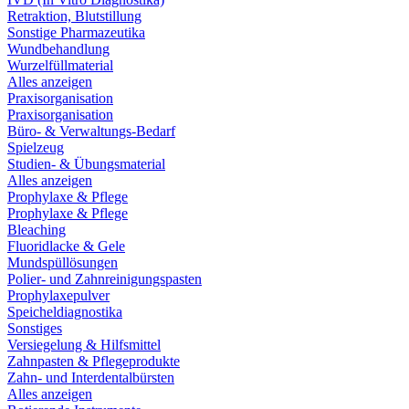
Retraktion, Blutstillung
Sonstige Pharmazeutika
Wundbehandlung
Wurzelfüllmaterial
Alles anzeigen
Praxisorganisation
Praxisorganisation
Büro- & Verwaltungs-Bedarf
Spielzeug
Studien- & Übungsmaterial
Alles anzeigen
Prophylaxe & Pflege
Prophylaxe & Pflege
Bleaching
Fluoridlacke & Gele
Mundspüllösungen
Polier- und Zahnreinigungspasten
Prophylaxepulver
Speicheldiagnostika
Sonstiges
Versiegelung & Hilfsmittel
Zahnpasten & Pflegeprodukte
Zahn- und Interdentalbürsten
Alles anzeigen