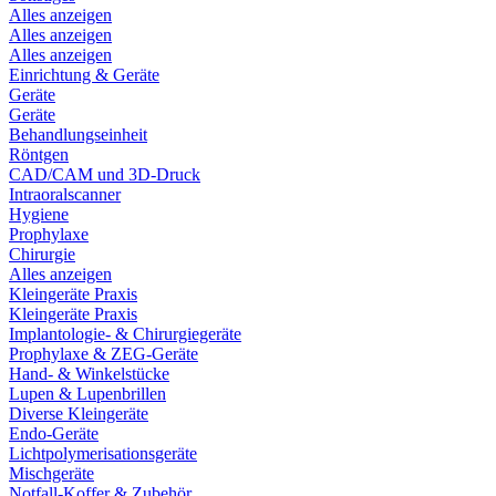
Alles anzeigen
Alles anzeigen
Alles anzeigen
Einrichtung & Geräte
Geräte
Geräte
Behandlungseinheit
Röntgen
CAD/CAM und 3D-Druck
Intraoralscanner
Hygiene
Prophylaxe
Chirurgie
Alles anzeigen
Kleingeräte Praxis
Kleingeräte Praxis
Implantologie- & Chirurgiegeräte
Prophylaxe & ZEG-Geräte
Hand- & Winkelstücke
Lupen & Lupenbrillen
Diverse Kleingeräte
Endo-Geräte
Lichtpolymerisationsgeräte
Mischgeräte
Notfall-Koffer & Zubehör