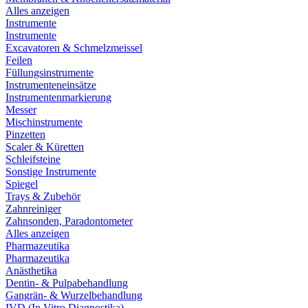
Alles anzeigen
Instrumente
Instrumente
Excavatoren & Schmelzmeissel
Feilen
Füllungsinstrumente
Instrumenteneinsätze
Instrumentenmarkierung
Messer
Mischinstrumente
Pinzetten
Scaler & Küretten
Schleifsteine
Sonstige Instrumente
Spiegel
Trays & Zubehör
Zahnreiniger
Zahnsonden, Paradontometer
Alles anzeigen
Pharmazeutika
Pharmazeutika
Anästhetika
Dentin- & Pulpabehandlung
Gangrän- & Wurzelbehandlung
IVD (In Vitro Diagnostika)