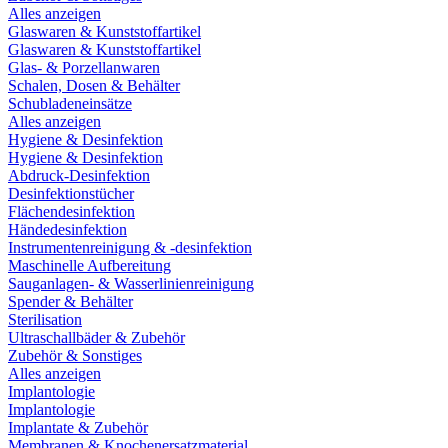
Alles anzeigen
Glaswaren & Kunststoffartikel
Glaswaren & Kunststoffartikel
Glas- & Porzellanwaren
Schalen, Dosen & Behälter
Schubladeneinsätze
Alles anzeigen
Hygiene & Desinfektion
Hygiene & Desinfektion
Abdruck-Desinfektion
Desinfektionstücher
Flächendesinfektion
Händedesinfektion
Instrumentenreinigung & -desinfektion
Maschinelle Aufbereitung
Sauganlagen- & Wasserlinienreinigung
Spender & Behälter
Sterilisation
Ultraschallbäder & Zubehör
Zubehör & Sonstiges
Alles anzeigen
Implantologie
Implantologie
Implantate & Zubehör
Membranen & Knochenersatzmaterial