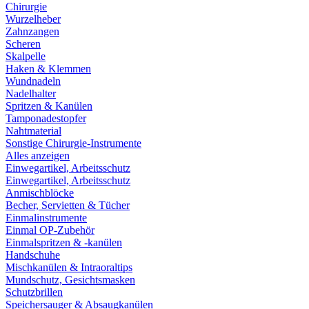
Chirurgie
Wurzelheber
Zahnzangen
Scheren
Skalpelle
Haken & Klemmen
Wundnadeln
Nadelhalter
Spritzen & Kanülen
Tamponadestopfer
Nahtmaterial
Sonstige Chirurgie-Instrumente
Alles anzeigen
Einwegartikel, Arbeitsschutz
Einwegartikel, Arbeitsschutz
Anmischblöcke
Becher, Servietten & Tücher
Einmalinstrumente
Einmal OP-Zubehör
Einmalspritzen & -kanülen
Handschuhe
Mischkanülen & Intraoraltips
Mundschutz, Gesichtsmasken
Schutzbrillen
Speichersauger & Absaugkanülen