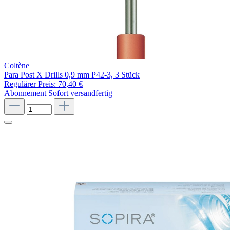
Coltène
Para Post X Drills 0,9 mm P42-3, 3 Stück
Regulärer Preis:
70,40 €
Abonnement
Sofort versandfertig