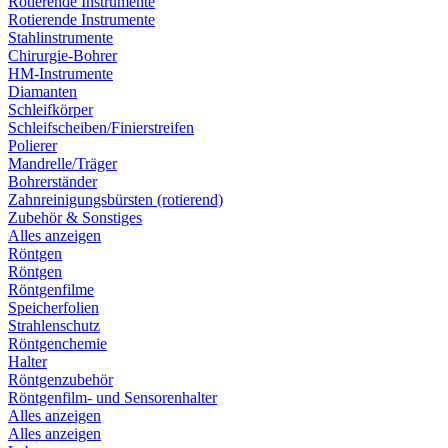
Rotierende Instrumente
Rotierende Instrumente
Stahlinstrumente
Chirurgie-Bohrer
HM-Instrumente
Diamanten
Schleifkörper
Schleifscheiben/Finierstreifen
Polierer
Mandrelle/Träger
Bohrerständer
Zahnreinigungsbürsten (rotierend)
Zubehör & Sonstiges
Alles anzeigen
Röntgen
Röntgen
Röntgenfilme
Speicherfolien
Strahlenschutz
Röntgenchemie
Halter
Röntgenzubehör
Röntgenfilm- und Sensorenhalter
Alles anzeigen
Alles anzeigen