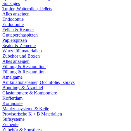
Sonstiges
Tupfer, Watterollen, Pellets
Alles anzeigen
Endodontie
Endodontie
Feilen & Reamer
Guttaperchaspitzen
Papierspitzen
Sealer & Zemente
Wurzelfüllmaterialien
Zubehör und Boxen
Alles anzeigen
Füllung & Restauration
Füllung & Restauration
Amalgame
Artikulationspapier, Occlufolie, -sprays
Bondings & Ätzmittel
Glasionomere & Kompomere
Kofferdam
Komposite
Matrizensysteme & Keile
Provisorische K + B Materialien
Stiftsysteme
Zemente
Zubehör & Sonstiges