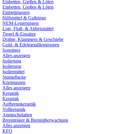
Einbetten, Gießen & Löten
Einbetten, Gießen & Löten
Einbettmassen
Hilfsmittel & Gußringe
NEM-Legierungen
Lote, Fluß- & Abbeizmittel
Tiegel & Einsätze
Drähte, Klammern & Geschiebe
Gold- & Edelmetalllegierugen
Sonstiges
Alles anzeigen
Isolierung
Isolierung
Isoliermittel
Stumpflacke
Knetmassen
Alles anzeigen
Keramik
Keramik
Aufbrennkeramik
Vollkeramik
Anmischplatten
Brennträger & Brennüberwachung
Alles anzeigen
KFO