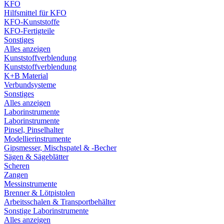
KFO
Hilfsmittel für KFO
KFO-Kunststoffe
KFO-Fertigteile
Sonstiges
Alles anzeigen
Kunststoffverblendung
Kunststoffverblendung
K+B Material
Verbundsysteme
Sonstiges
Alles anzeigen
Laborinstrumente
Laborinstrumente
Pinsel, Pinselhalter
Modellierinstrumente
Gipsmesser, Mischspatel & -Becher
Sägen & Sägeblätter
Scheren
Zangen
Messinstrumente
Brenner & Lötpistolen
Arbeitsschalen & Transportbehälter
Sonstige Laborinstrumente
Alles anzeigen