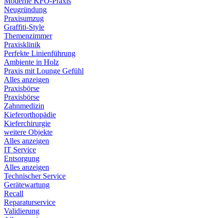
Moderne KFO-Praxis
Neugründung
Praxisumzug
Graffiti-Style
Themenzimmer
Praxisklinik
Perfekte Linienführung
Ambiente in Holz
Praxis mit Lounge Gefühl
Alles anzeigen
Praxisbörse
Praxisbörse
Zahnmedizin
Kieferorthopädie
Kieferchirurgie
weitere Objekte
Alles anzeigen
IT Service
Entsorgung
Alles anzeigen
Technischer Service
Gerätewartung
Recall
Reparaturservice
Validierung