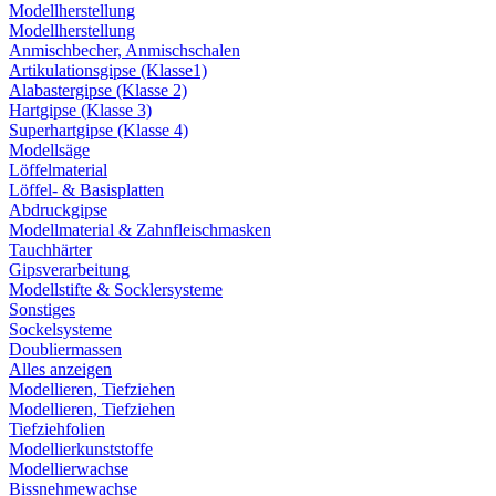
Modellherstellung
Modellherstellung
Anmischbecher, Anmischschalen
Artikulationsgipse (Klasse1)
Alabastergipse (Klasse 2)
Hartgipse (Klasse 3)
Superhartgipse (Klasse 4)
Modellsäge
Löffelmaterial
Löffel- & Basisplatten
Abdruckgipse
Modellmaterial & Zahnfleischmasken
Tauchhärter
Gipsverarbeitung
Modellstifte & Socklersysteme
Sonstiges
Sockelsysteme
Doubliermassen
Alles anzeigen
Modellieren, Tiefziehen
Modellieren, Tiefziehen
Tiefziehfolien
Modellierkunststoffe
Modellierwachse
Bissnehmewachse