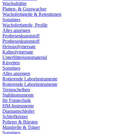
Wachsdrähte
Platten- & Gusswachse
Wachsfertigteile & Retentionen
Sonstiges
Wachsfertigteile, Profile
Alles anzeigen
Prothesenkunststoff
Prothesenkunststoff
Heisspolymersate
Kaltpolymersate
Unterfütterungsmaterial
Küvetten
Sonstiges
Alles anzeigen
Rotierende Laborinstrumente
Rotierende Laborinstrumente
Trennscheiben
Stahlinstrumente
für Frästechnik
HM-Instrumente
Diamantschleifer
Schleifkörper
Polierer & Bürsten
Mandrelle & Träger
Sonstiges