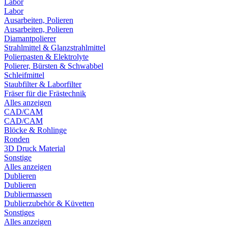
Labor
Labor
Ausarbeiten, Polieren
Ausarbeiten, Polieren
Diamantpolierer
Strahlmittel & Glanzstrahlmittel
Polierpasten & Elektrolyte
Polierer, Bürsten & Schwabbel
Schleifmittel
Staubfilter & Laborfilter
Fräser für die Frästechnik
Alles anzeigen
CAD/CAM
CAD/CAM
Blöcke & Rohlinge
Ronden
3D Druck Material
Sonstige
Alles anzeigen
Dublieren
Dublieren
Dubliermassen
Dublierzubehör & Küvetten
Sonstiges
Alles anzeigen