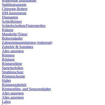
Rotierende Instrumente
Stahlinstrumente
Chirurgie-Bohrer
HM-Instrumente
Diamanten
Schleifkörper
Schleifscheiben/Finierstreifen
Polierer
Mandrelle/Träger
Bohrerständer
Zahnreinigungsbürsten (rotierend)
Zubehör & Sonstiges
Alles anzeigen
Röntgen
Röntgen
Röntgenfilme
Speicherfolien
Strahlenschutz
Röntgenchemie
Halter
Röntgenzubehör
Röntgenfilm- und Sensorenhalter
Alles anzeigen
Alles anzeigen
Labor