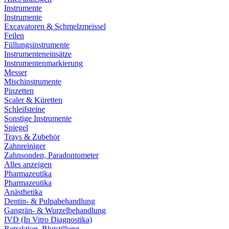
Instrumente
Instrumente
Excavatoren & Schmelzmeissel
Feilen
Füllungsinstrumente
Instrumenteneinsätze
Instrumentenmarkierung
Messer
Mischinstrumente
Pinzetten
Scaler & Küretten
Schleifsteine
Sonstige Instrumente
Spiegel
Trays & Zubehör
Zahnreiniger
Zahnsonden, Paradontometer
Alles anzeigen
Pharmazeutika
Pharmazeutika
Anästhetika
Dentin- & Pulpabehandlung
Gangrän- & Wurzelbehandlung
IVD (In Vitro Diagnostika)
Retraktion, Blutstillung