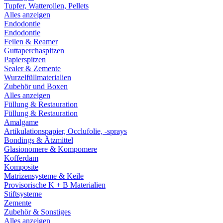
Tupfer, Watterollen, Pellets
Alles anzeigen
Endodontie
Endodontie
Feilen & Reamer
Guttaperchaspitzen
Papierspitzen
Sealer & Zemente
Wurzelfüllmaterialien
Zubehör und Boxen
Alles anzeigen
Füllung & Restauration
Füllung & Restauration
Amalgame
Artikulationspapier, Occlufolie, -sprays
Bondings & Ätzmittel
Glasionomere & Kompomere
Kofferdam
Komposite
Matrizensysteme & Keile
Provisorische K + B Materialien
Stiftsysteme
Zemente
Zubehör & Sonstiges
Alles anzeigen