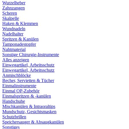
Wurzelheber
Zahnzangen
Scheren
Skalpelle
Haken & Klemmen
Wundnadeln
Nadelhalter
Spritzen & Kanülen
Tamponadestopfer
Nahtmaterial
Sonstige Chirurgie-Instrumente
Alles anzeigen
Einwegartikel, Arbeitsschutz
Einwegartikel, Arbeitsschutz
Anmischblöcke
Becher, Servietten & Tücher
Einmalinstrumente
Einmal OP-Zubehör
Einmalspritzen & -kanülen
Handschuhe
Mischkanülen & Intraoraltips
Mundschutz, Gesichtsmasken
Schutzbrillen
Speichersauger & Absaugkanülen
Sonstiges