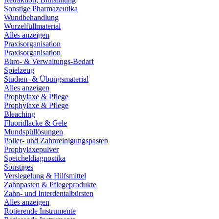
Sonstige Pharmazeutika
Wundbehandlung
Wurzelfüllmaterial
Alles anzeigen
Praxisorganisation
Praxisorganisation
Büro- & Verwaltungs-Bedarf
Spielzeug
Studien- & Übungsmaterial
Alles anzeigen
Prophylaxe & Pflege
Prophylaxe & Pflege
Bleaching
Fluoridlacke & Gele
Mundspüllösungen
Polier- und Zahnreinigungspasten
Prophylaxepulver
Speicheldiagnostika
Sonstiges
Versiegelung & Hilfsmittel
Zahnpasten & Pflegeprodukte
Zahn- und Interdentalbürsten
Alles anzeigen
Rotierende Instrumente