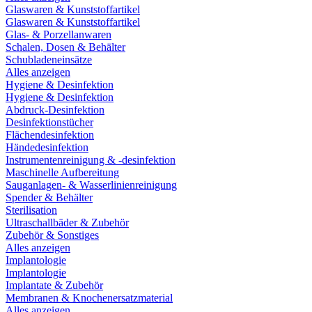
Glaswaren & Kunststoffartikel
Glaswaren & Kunststoffartikel
Glas- & Porzellanwaren
Schalen, Dosen & Behälter
Schubladeneinsätze
Alles anzeigen
Hygiene & Desinfektion
Hygiene & Desinfektion
Abdruck-Desinfektion
Desinfektionstücher
Flächendesinfektion
Händedesinfektion
Instrumentenreinigung & -desinfektion
Maschinelle Aufbereitung
Sauganlagen- & Wasserlinienreinigung
Spender & Behälter
Sterilisation
Ultraschallbäder & Zubehör
Zubehör & Sonstiges
Alles anzeigen
Implantologie
Implantologie
Implantate & Zubehör
Membranen & Knochenersatzmaterial
Alles anzeigen