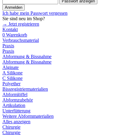
Passwort anzeigen
Anmelden
Ich habe mein Passwort vergessen
Sie sind neu im Shop?
→ Jetzt registrieren
Kontakt
0
Warenkorb
Verbrauchsmaterial
Praxis
Praxis
Abformung & Bissnahme
Abformung & Bissnahme
Alginate
A Silikone
C Silikone
Polyether
Bissregistriermaterialien
Abformlöffel
Abformzubehör
Artikulation
Unterfütterung
Weitere Abformmaterialien
Alles anzeigen
Chirurgie
Chirurgie