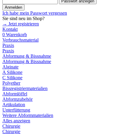
Passwort anzeigen
Anmelden
Ich habe mein Passwort vergessen
Sie sind neu im Shop?
→ Jetzt registrieren
Kontakt
0
Warenkorb
Verbrauchsmaterial
Praxis
Praxis
Abformung & Bissnahme
Abformung & Bissnahme
Alginate
A Silikone
C Silikone
Polyether
Bissregistriermaterialien
Abformlöffel
Abformzubehör
Artikulation
Unterfütterung
Weitere Abformmaterialien
Alles anzeigen
Chirurgie
Chirurgie