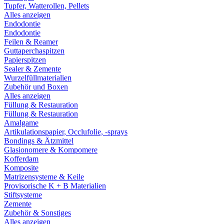
Tupfer, Watterollen, Pellets
Alles anzeigen
Endodontie
Endodontie
Feilen & Reamer
Guttaperchaspitzen
Papierspitzen
Sealer & Zemente
Wurzelfüllmaterialien
Zubehör und Boxen
Alles anzeigen
Füllung & Restauration
Füllung & Restauration
Amalgame
Artikulationspapier, Occlufolie, -sprays
Bondings & Ätzmittel
Glasionomere & Kompomere
Kofferdam
Komposite
Matrizensysteme & Keile
Provisorische K + B Materialien
Stiftsysteme
Zemente
Zubehör & Sonstiges
Alles anzeigen