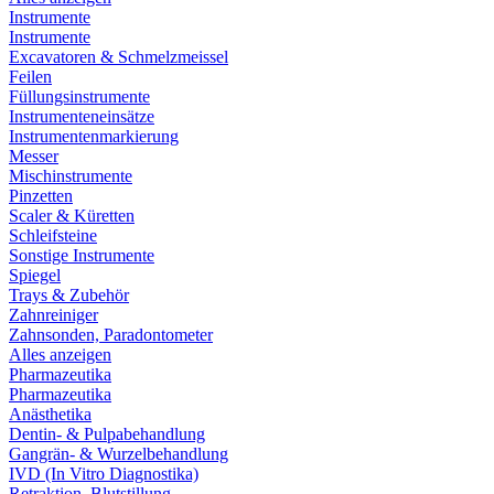
Instrumente
Instrumente
Excavatoren & Schmelzmeissel
Feilen
Füllungsinstrumente
Instrumenteneinsätze
Instrumentenmarkierung
Messer
Mischinstrumente
Pinzetten
Scaler & Küretten
Schleifsteine
Sonstige Instrumente
Spiegel
Trays & Zubehör
Zahnreiniger
Zahnsonden, Paradontometer
Alles anzeigen
Pharmazeutika
Pharmazeutika
Anästhetika
Dentin- & Pulpabehandlung
Gangrän- & Wurzelbehandlung
IVD (In Vitro Diagnostika)
Retraktion, Blutstillung