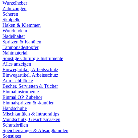
Wurzelheber
Zahnzangen
Scheren
Skalpelle
Haken & Klemmen
Wundnadeln
Nadelhalter
Spritzen & Kanülen
Tamponadestopfer
Nahtmaterial
Sonstige Chirurgie-Instrumente
Alles anzeigen
Einwegartikel, Arbeitsschutz
Einwegartikel, Arbeitsschutz
Anmischblöcke
Becher, Servietten & Tücher
Einmalinstrumente
Einmal OP-Zubehör
Einmalspritzen & -kanülen
Handschuhe
Mischkanülen & Intraoraltips
Mundschutz, Gesichtsmasken
Schutzbrillen
Speichersauger & Absaugkanülen
Sonstiges