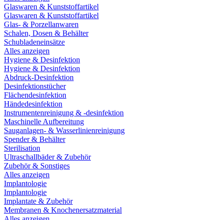
Glaswaren & Kunststoffartikel
Glaswaren & Kunststoffartikel
Glas- & Porzellanwaren
Schalen, Dosen & Behälter
Schubladeneinsätze
Alles anzeigen
Hygiene & Desinfektion
Hygiene & Desinfektion
Abdruck-Desinfektion
Desinfektionstücher
Flächendesinfektion
Händedesinfektion
Instrumentenreinigung & -desinfektion
Maschinelle Aufbereitung
Sauganlagen- & Wasserlinienreinigung
Spender & Behälter
Sterilisation
Ultraschallbäder & Zubehör
Zubehör & Sonstiges
Alles anzeigen
Implantologie
Implantologie
Implantate & Zubehör
Membranen & Knochenersatzmaterial
Alles anzeigen