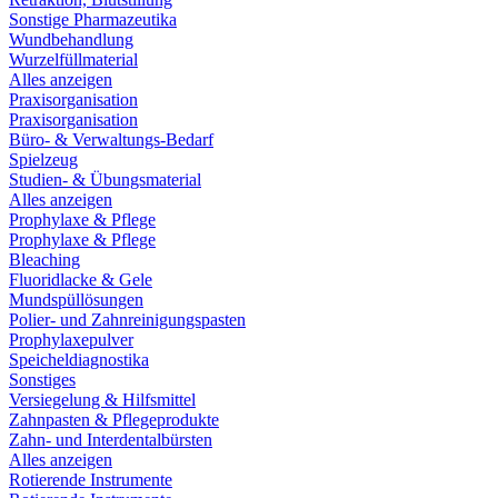
Sonstige Pharmazeutika
Wundbehandlung
Wurzelfüllmaterial
Alles anzeigen
Praxisorganisation
Praxisorganisation
Büro- & Verwaltungs-Bedarf
Spielzeug
Studien- & Übungsmaterial
Alles anzeigen
Prophylaxe & Pflege
Prophylaxe & Pflege
Bleaching
Fluoridlacke & Gele
Mundspüllösungen
Polier- und Zahnreinigungspasten
Prophylaxepulver
Speicheldiagnostika
Sonstiges
Versiegelung & Hilfsmittel
Zahnpasten & Pflegeprodukte
Zahn- und Interdentalbürsten
Alles anzeigen
Rotierende Instrumente