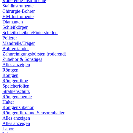
Rotierende Instrumente
Stahlinstrumente
Chirurgie-Bohrer
HM-Instrumente
Diamanten
Schleifkörper
Schleifscheiben/Finierstreifen
Polierer
Mandrelle/Träger
Bohrerständer
Zahnreinigungsbürsten (rotierend)
Zubehör & Sonstiges
Alles anzeigen
Röntgen
Röntgen
Röntgenfilme
Speicherfolien
Strahlenschutz
Röntgenchemie
Halter
Röntgenzubehör
Röntgenfilm- und Sensorenhalter
Alles anzeigen
Alles anzeigen
Labor