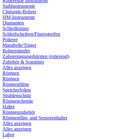
Rotierende Instrumente
Stahlinstrumente
Chirurgie-Bohrer
HM-Instrumente
Diamanten
Schleifkörper
Schleifscheiben/Finierstreifen
Polierer
Mandrelle/Träger
Bohrerständer
Zahnreinigungsbürsten (rotierend)
Zubehör & Sonstiges
Alles anzeigen
Röntgen
Röntgen
Röntgenfilme
Speicherfolien
Strahlenschutz
Röntgenchemie
Halter
Röntgenzubehör
Röntgenfilm- und Sensorenhalter
Alles anzeigen
Alles anzeigen
Labor