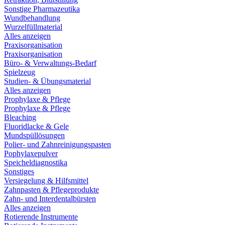
Sonstige Pharmazeutika
Wundbehandlung
Wurzelfüllmaterial
Alles anzeigen
Praxisorganisation
Praxisorganisation
Büro- & Verwaltungs-Bedarf
Spielzeug
Studien- & Übungsmaterial
Alles anzeigen
Prophylaxe & Pflege
Prophylaxe & Pflege
Bleaching
Fluoridlacke & Gele
Mundspüllösungen
Polier- und Zahnreinigungspasten
Pophylaxepulver
Speicheldiagnostika
Sonstiges
Versiegelung & Hilfsmittel
Zahnpasten & Pflegeprodukte
Zahn- und Interdentalbürsten
Alles anzeigen
Rotierende Instrumente