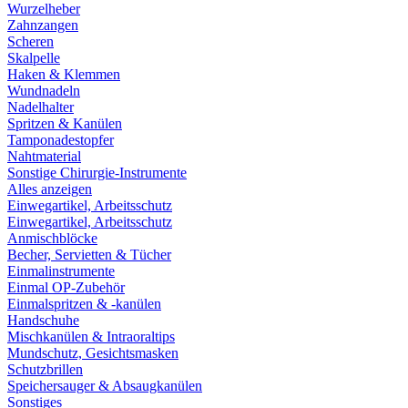
Wurzelheber
Zahnzangen
Scheren
Skalpelle
Haken & Klemmen
Wundnadeln
Nadelhalter
Spritzen & Kanülen
Tamponadestopfer
Nahtmaterial
Sonstige Chirurgie-Instrumente
Alles anzeigen
Einwegartikel, Arbeitsschutz
Einwegartikel, Arbeitsschutz
Anmischblöcke
Becher, Servietten & Tücher
Einmalinstrumente
Einmal OP-Zubehör
Einmalspritzen & -kanülen
Handschuhe
Mischkanülen & Intraoraltips
Mundschutz, Gesichtsmasken
Schutzbrillen
Speichersauger & Absaugkanülen
Sonstiges