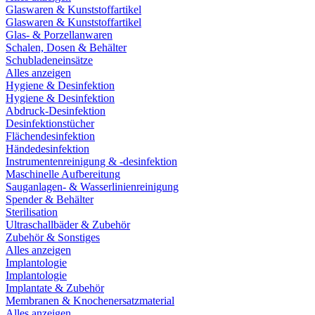
Glaswaren & Kunststoffartikel
Glaswaren & Kunststoffartikel
Glas- & Porzellanwaren
Schalen, Dosen & Behälter
Schubladeneinsätze
Alles anzeigen
Hygiene & Desinfektion
Hygiene & Desinfektion
Abdruck-Desinfektion
Desinfektionstücher
Flächendesinfektion
Händedesinfektion
Instrumentenreinigung & -desinfektion
Maschinelle Aufbereitung
Sauganlagen- & Wasserlinienreinigung
Spender & Behälter
Sterilisation
Ultraschallbäder & Zubehör
Zubehör & Sonstiges
Alles anzeigen
Implantologie
Implantologie
Implantate & Zubehör
Membranen & Knochenersatzmaterial
Alles anzeigen