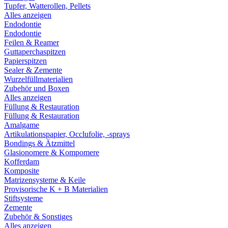
Tupfer, Watterollen, Pellets
Alles anzeigen
Endodontie
Endodontie
Feilen & Reamer
Guttaperchaspitzen
Papierspitzen
Sealer & Zemente
Wurzelfüllmaterialien
Zubehör und Boxen
Alles anzeigen
Füllung & Restauration
Füllung & Restauration
Amalgame
Artikulationspapier, Occlufolie, -sprays
Bondings & Ätzmittel
Glasionomere & Kompomere
Kofferdam
Komposite
Matrizensysteme & Keile
Provisorische K + B Materialien
Stiftsysteme
Zemente
Zubehör & Sonstiges
Alles anzeigen