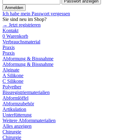
Passwort anzeigen
Anmelden
Ich habe mein Passwort vergessen
Sie sind neu im Shop?
→ Jetzt registrieren
Kontakt
0
Warenkorb
Verbrauchsmaterial
Praxis
Praxis
Abformung & Bissnahme
Abformung & Bissnahme
Alginate
A Silikone
C Silikone
Polyether
Bissregistriermaterialien
Abformlöffel
Abformzubehör
Artikulation
Unterfütterung
Weitere Abformmaterialien
Alles anzeigen
Chirurgie
Chirurgie