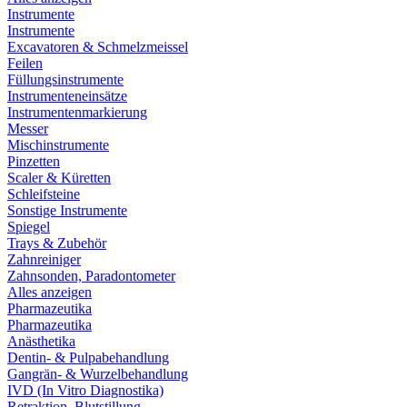
Instrumente
Instrumente
Excavatoren & Schmelzmeissel
Feilen
Füllungsinstrumente
Instrumenteneinsätze
Instrumentenmarkierung
Messer
Mischinstrumente
Pinzetten
Scaler & Küretten
Schleifsteine
Sonstige Instrumente
Spiegel
Trays & Zubehör
Zahnreiniger
Zahnsonden, Paradontometer
Alles anzeigen
Pharmazeutika
Pharmazeutika
Anästhetika
Dentin- & Pulpabehandlung
Gangrän- & Wurzelbehandlung
IVD (In Vitro Diagnostika)
Retraktion, Blutstillung