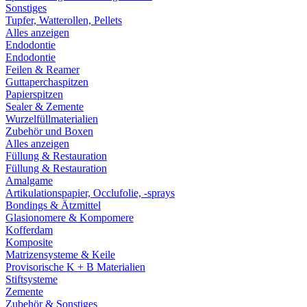
Sonstiges
Tupfer, Watterollen, Pellets
Alles anzeigen
Endodontie
Endodontie
Feilen & Reamer
Guttaperchaspitzen
Papierspitzen
Sealer & Zemente
Wurzelfüllmaterialien
Zubehör und Boxen
Alles anzeigen
Füllung & Restauration
Füllung & Restauration
Amalgame
Artikulationspapier, Occlufolie, -sprays
Bondings & Ätzmittel
Glasionomere & Kompomere
Kofferdam
Komposite
Matrizensysteme & Keile
Provisorische K + B Materialien
Stiftsysteme
Zemente
Zubehör & Sonstiges