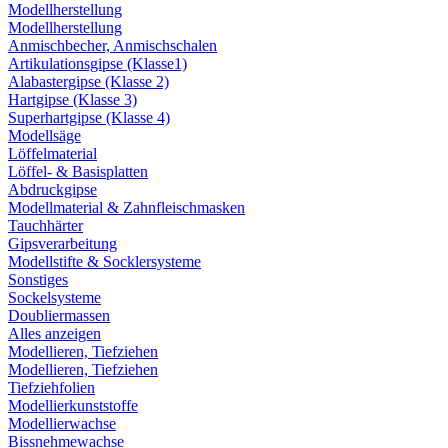
Modellherstellung
Modellherstellung
Anmischbecher, Anmischschalen
Artikulationsgipse (Klasse1)
Alabastergipse (Klasse 2)
Hartgipse (Klasse 3)
Superhartgipse (Klasse 4)
Modellsäge
Löffelmaterial
Löffel- & Basisplatten
Abdruckgipse
Modellmaterial & Zahnfleischmasken
Tauchhärter
Gipsverarbeitung
Modellstifte & Socklersysteme
Sonstiges
Sockelsysteme
Doubliermassen
Alles anzeigen
Modellieren, Tiefziehen
Modellieren, Tiefziehen
Tiefziehfolien
Modellierkunststoffe
Modellierwachse
Bissnehmewachse