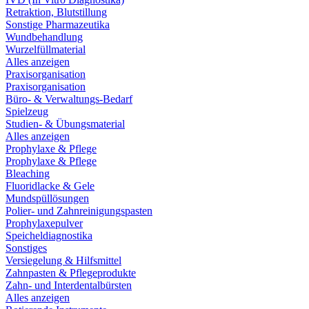
Retraktion, Blutstillung
Sonstige Pharmazeutika
Wundbehandlung
Wurzelfüllmaterial
Alles anzeigen
Praxisorganisation
Praxisorganisation
Büro- & Verwaltungs-Bedarf
Spielzeug
Studien- & Übungsmaterial
Alles anzeigen
Prophylaxe & Pflege
Prophylaxe & Pflege
Bleaching
Fluoridlacke & Gele
Mundspüllösungen
Polier- und Zahnreinigungspasten
Prophylaxepulver
Speicheldiagnostika
Sonstiges
Versiegelung & Hilfsmittel
Zahnpasten & Pflegeprodukte
Zahn- und Interdentalbürsten
Alles anzeigen