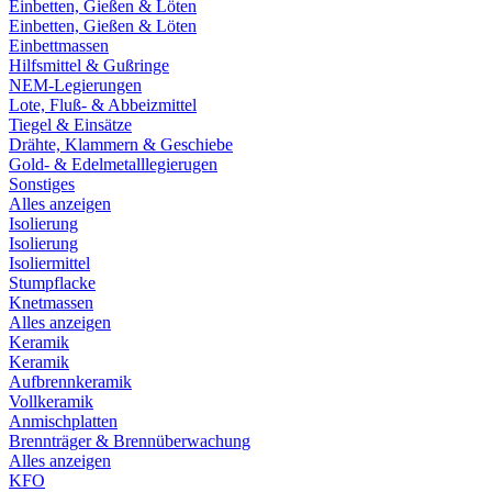
Einbetten, Gießen & Löten
Einbetten, Gießen & Löten
Einbettmassen
Hilfsmittel & Gußringe
NEM-Legierungen
Lote, Fluß- & Abbeizmittel
Tiegel & Einsätze
Drähte, Klammern & Geschiebe
Gold- & Edelmetalllegierugen
Sonstiges
Alles anzeigen
Isolierung
Isolierung
Isoliermittel
Stumpflacke
Knetmassen
Alles anzeigen
Keramik
Keramik
Aufbrennkeramik
Vollkeramik
Anmischplatten
Brennträger & Brennüberwachung
Alles anzeigen
KFO