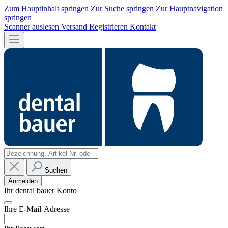
Zum Hauptinhalt springen
Zur Suche springen
Zur Hauptnavigation
springen
Scanner auslesen
Versand
Registrieren
Kontakt
Suchen
Anmelden
Ihr dental bauer Konto
Ihre E-Mail-Adresse