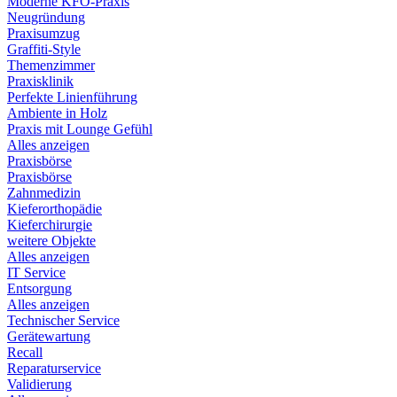
Moderne KFO-Praxis
Neugründung
Praxisumzug
Graffiti-Style
Themenzimmer
Praxisklinik
Perfekte Linienführung
Ambiente in Holz
Praxis mit Lounge Gefühl
Alles anzeigen
Praxisbörse
Praxisbörse
Zahnmedizin
Kieferorthopädie
Kieferchirurgie
weitere Objekte
Alles anzeigen
IT Service
Entsorgung
Alles anzeigen
Technischer Service
Gerätewartung
Recall
Reparaturservice
Validierung