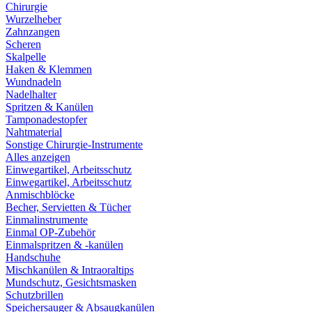
Chirurgie
Wurzelheber
Zahnzangen
Scheren
Skalpelle
Haken & Klemmen
Wundnadeln
Nadelhalter
Spritzen & Kanülen
Tamponadestopfer
Nahtmaterial
Sonstige Chirurgie-Instrumente
Alles anzeigen
Einwegartikel, Arbeitsschutz
Einwegartikel, Arbeitsschutz
Anmischblöcke
Becher, Servietten & Tücher
Einmalinstrumente
Einmal OP-Zubehör
Einmalspritzen & -kanülen
Handschuhe
Mischkanülen & Intraoraltips
Mundschutz, Gesichtsmasken
Schutzbrillen
Speichersauger & Absaugkanülen