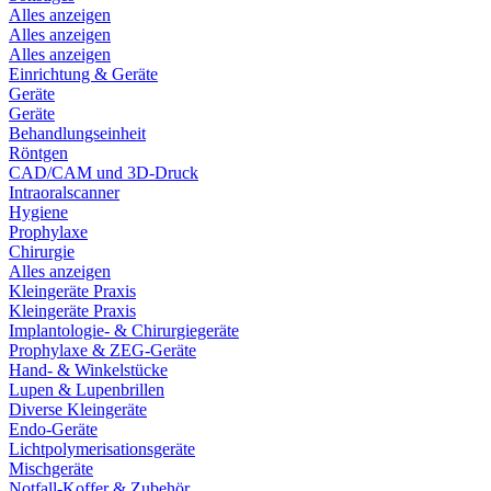
Alles anzeigen
Alles anzeigen
Alles anzeigen
Einrichtung & Geräte
Geräte
Geräte
Behandlungseinheit
Röntgen
CAD/CAM und 3D-Druck
Intraoralscanner
Hygiene
Prophylaxe
Chirurgie
Alles anzeigen
Kleingeräte Praxis
Kleingeräte Praxis
Implantologie- & Chirurgiegeräte
Prophylaxe & ZEG-Geräte
Hand- & Winkelstücke
Lupen & Lupenbrillen
Diverse Kleingeräte
Endo-Geräte
Lichtpolymerisationsgeräte
Mischgeräte
Notfall-Koffer & Zubehör