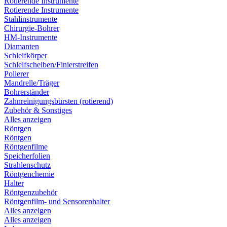
Rotierende Instrumente
Rotierende Instrumente
Stahlinstrumente
Chirurgie-Bohrer
HM-Instrumente
Diamanten
Schleifkörper
Schleifscheiben/Finierstreifen
Polierer
Mandrelle/Träger
Bohrerständer
Zahnreinigungsbürsten (rotierend)
Zubehör & Sonstiges
Alles anzeigen
Röntgen
Röntgen
Röntgenfilme
Speicherfolien
Strahlenschutz
Röntgenchemie
Halter
Röntgenzubehör
Röntgenfilm- und Sensorenhalter
Alles anzeigen
Alles anzeigen