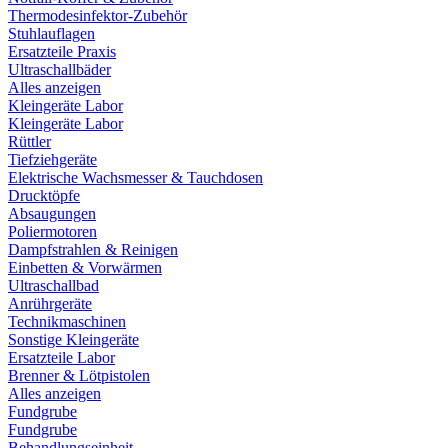
Thermodesinfektor-Zubehör
Stuhlauflagen
Ersatzteile Praxis
Ultraschallbäder
Alles anzeigen
Kleingeräte Labor
Kleingeräte Labor
Rüttler
Tiefziehgeräte
Elektrische Wachsmesser & Tauchdosen
Drucktöpfe
Absaugungen
Poliermotoren
Dampfstrahlen & Reinigen
Einbetten & Vorwärmen
Ultraschallbad
Anrührgeräte
Technikmaschinen
Sonstige Kleingeräte
Ersatzteile Labor
Brenner & Lötpistolen
Alles anzeigen
Fundgrube
Fundgrube
Behandlungseinheit