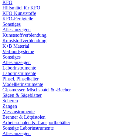
KFO
Hilfsmittel für KFO
KFO-Kunststoffe
KFO-Fertigteile
Sonstiges
Alles anzeigen
Kunststoffverblendung
Kunststoffverblendung
K+B Material
Verbundsysteme
Sonstiges
Alles anzeigen
Laborinstrumente
Laborinstrumente
Pinsel, Pinselhalter
Modellierinstrumente
Gipsmesser, Mischspatel & -Becher
Sägen & Sägeblätter
Scheren
Zangen
Messinstrumente
Brenner & Lötpistolen
Arbeitsschalen & Transportbehälter
Sonstige Laborinstrumente
Alles anzeigen