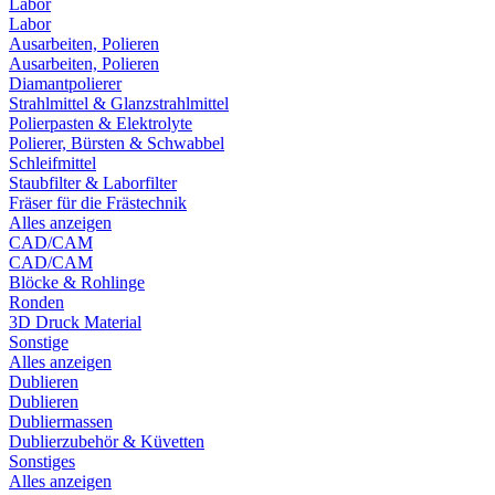
Labor
Labor
Ausarbeiten, Polieren
Ausarbeiten, Polieren
Diamantpolierer
Strahlmittel & Glanzstrahlmittel
Polierpasten & Elektrolyte
Polierer, Bürsten & Schwabbel
Schleifmittel
Staubfilter & Laborfilter
Fräser für die Frästechnik
Alles anzeigen
CAD/CAM
CAD/CAM
Blöcke & Rohlinge
Ronden
3D Druck Material
Sonstige
Alles anzeigen
Dublieren
Dublieren
Dubliermassen
Dublierzubehör & Küvetten
Sonstiges
Alles anzeigen