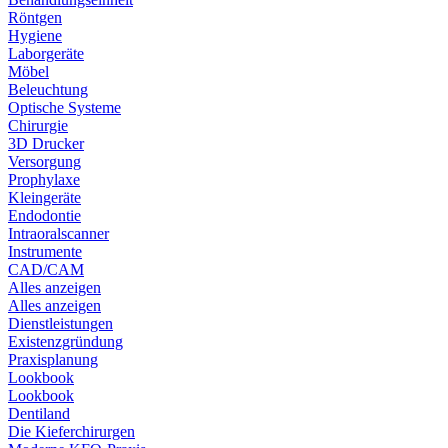
Röntgen
Hygiene
Laborgeräte
Möbel
Beleuchtung
Optische Systeme
Chirurgie
3D Drucker
Versorgung
Prophylaxe
Kleingeräte
Endodontie
Intraoralscanner
Instrumente
CAD/CAM
Alles anzeigen
Alles anzeigen
Dienstleistungen
Existenzgründung
Praxisplanung
Lookbook
Lookbook
Dentiland
Die Kieferchirurgen