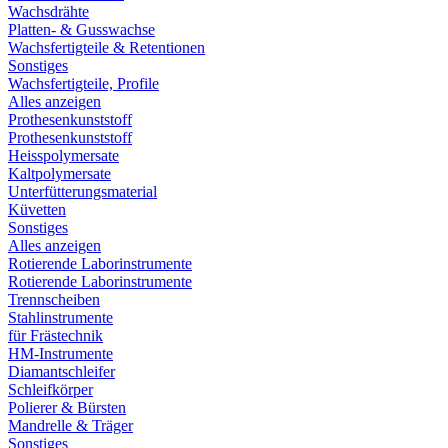
Wachsdrähte
Platten- & Gusswachse
Wachsfertigteile & Retentionen
Sonstiges
Wachsfertigteile, Profile
Alles anzeigen
Prothesenkunststoff
Prothesenkunststoff
Heisspolymersate
Kaltpolymersate
Unterfütterungsmaterial
Küvetten
Sonstiges
Alles anzeigen
Rotierende Laborinstrumente
Rotierende Laborinstrumente
Trennscheiben
Stahlinstrumente
für Frästechnik
HM-Instrumente
Diamantschleifer
Schleifkörper
Polierer & Bürsten
Mandrelle & Träger
Sonstiges