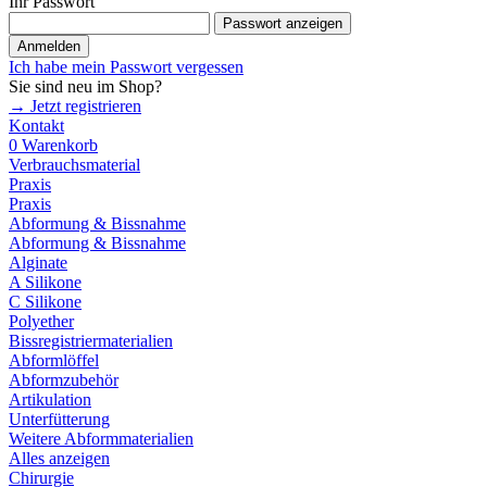
Ihr Passwort
Passwort anzeigen
Anmelden
Ich habe mein Passwort vergessen
Sie sind neu im Shop?
→ Jetzt registrieren
Kontakt
0
Warenkorb
Verbrauchsmaterial
Praxis
Praxis
Abformung & Bissnahme
Abformung & Bissnahme
Alginate
A Silikone
C Silikone
Polyether
Bissregistriermaterialien
Abformlöffel
Abformzubehör
Artikulation
Unterfütterung
Weitere Abformmaterialien
Alles anzeigen
Chirurgie