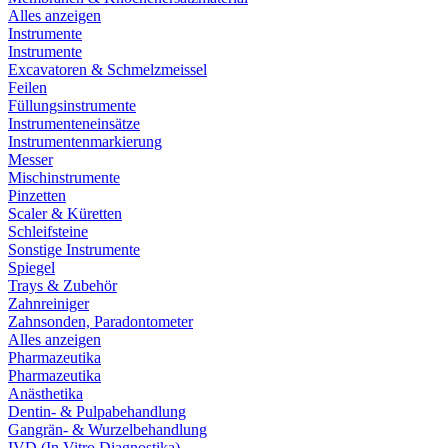
Alles anzeigen
Instrumente
Instrumente
Excavatoren & Schmelzmeissel
Feilen
Füllungsinstrumente
Instrumenteneinsätze
Instrumentenmarkierung
Messer
Mischinstrumente
Pinzetten
Scaler & Küretten
Schleifsteine
Sonstige Instrumente
Spiegel
Trays & Zubehör
Zahnreiniger
Zahnsonden, Paradontometer
Alles anzeigen
Pharmazeutika
Pharmazeutika
Anästhetika
Dentin- & Pulpabehandlung
Gangrän- & Wurzelbehandlung
IVD (In Vitro Diagnostika)