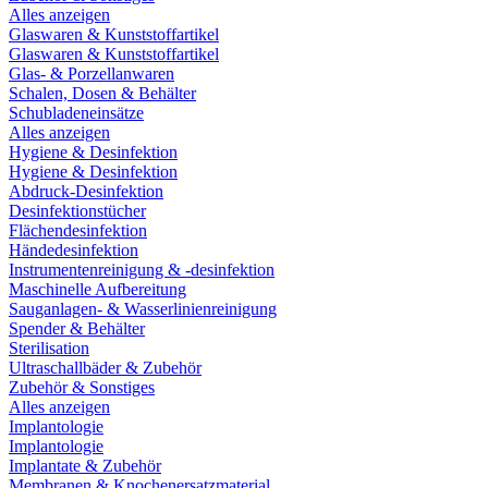
Alles anzeigen
Glaswaren & Kunststoffartikel
Glaswaren & Kunststoffartikel
Glas- & Porzellanwaren
Schalen, Dosen & Behälter
Schubladeneinsätze
Alles anzeigen
Hygiene & Desinfektion
Hygiene & Desinfektion
Abdruck-Desinfektion
Desinfektionstücher
Flächendesinfektion
Händedesinfektion
Instrumentenreinigung & -desinfektion
Maschinelle Aufbereitung
Sauganlagen- & Wasserlinienreinigung
Spender & Behälter
Sterilisation
Ultraschallbäder & Zubehör
Zubehör & Sonstiges
Alles anzeigen
Implantologie
Implantologie
Implantate & Zubehör
Membranen & Knochenersatzmaterial