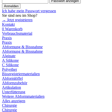
Passwort anzeigen
Anmelden
Ich habe mein Passwort vergessen
Sie sind neu im Shop?
→ Jetzt registrieren
Kontakt
0
Warenkorb
Verbrauchsmaterial
Praxis
Praxis
Abformung & Bissnahme
Abformung & Bissnahme
Alginate
A Silikone
C Silikone
Polyether
Bissregistriermaterialien
Abformlöffel
Abformzubehör
Artikulation
Unterfütterung
Weitere Abformmaterialien
Alles anzeigen
Chirurgie
Chirurgie