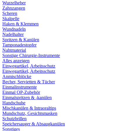
Wurzelheber
Zahnzangen
Scheren
Skalpelle
Haken & Klemmen
Wundnadeln
Nadelhalter
Spritzen & Kanülen
Tamponadestopfer
Nahtmaterial
Sonstige Chirurgie-Instrumente
Alles anzeigen
Einwegartikel, Arbeitsschutz
Einwegartikel, Arbeitsschutz
Anmischblöcke
Becher, Servietten & Tücher
Einmalinstrumente
Einmal OP-Zubehör
Einmalspritzen & -kanülen
Handschuhe
Mischkanülen & Intraoraltips
Mundschutz, Gesichtsmasken
Schutzbrillen
Speichersauger & Absaugkanülen
Sonstiges