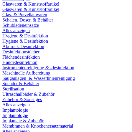
Glaswaren & Kunststoffartikel
Glaswaren & Kunststoffartikel
Glas- & Porzellanwaren
Schalen, Dosen & Behälter
Schubladeneinsätze
Alles anzeigen
Hygiene & Desinfektion
Hygiene & Desinfektion
Abdruck-Desinfektion
Desinfektionstücher
Flächendesinfektion
Händedesinfektion
Instrumentenreinigung & -desinfektion
Maschinelle Aufbereitung
Sauganlagen- & Wasserlinienreinigung
Spender & Behälter
Sterilisation
Ultraschallbäder & Zubehör
Zubehör & Sonstiges
Alles anzeigen
Implantologie
Implantologie
Implantate & Zubehör
Membranen & Knochenersatzmaterial
Alles anzeigen