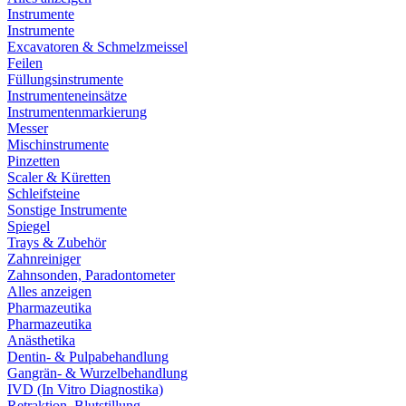
Instrumente
Instrumente
Excavatoren & Schmelzmeissel
Feilen
Füllungsinstrumente
Instrumenteneinsätze
Instrumentenmarkierung
Messer
Mischinstrumente
Pinzetten
Scaler & Küretten
Schleifsteine
Sonstige Instrumente
Spiegel
Trays & Zubehör
Zahnreiniger
Zahnsonden, Paradontometer
Alles anzeigen
Pharmazeutika
Pharmazeutika
Anästhetika
Dentin- & Pulpabehandlung
Gangrän- & Wurzelbehandlung
IVD (In Vitro Diagnostika)
Retraktion, Blutstillung