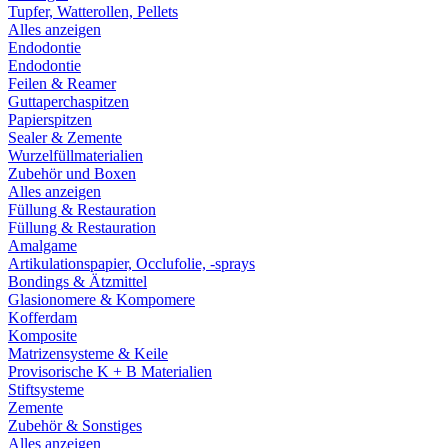
Tupfer, Watterollen, Pellets
Alles anzeigen
Endodontie
Endodontie
Feilen & Reamer
Guttaperchaspitzen
Papierspitzen
Sealer & Zemente
Wurzelfüllmaterialien
Zubehör und Boxen
Alles anzeigen
Füllung & Restauration
Füllung & Restauration
Amalgame
Artikulationspapier, Occlufolie, -sprays
Bondings & Ätzmittel
Glasionomere & Kompomere
Kofferdam
Komposite
Matrizensysteme & Keile
Provisorische K + B Materialien
Stiftsysteme
Zemente
Zubehör & Sonstiges
Alles anzeigen