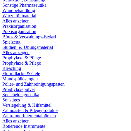
Sonstige Pharmazeutika
Wundbehandlung
Wurzelfüllmaterial
Alles anzeigen
Praxisorganisation
Praxisorganisation
Büro- & Verwaltungs-Bedarf
Spielzeug
Studien- & Übungsmaterial
Alles anzeigen
Prophylaxe & Pflege
Prophylaxe & Pflege
Bleaching
Fluoridlacke & Gele
Mundspüllösungen
Polier- und Zahnreinigungspasten
Prophylaxepulver
Speicheldiagnostika
Sonstiges
Versiegelung & Hilfsmittel
Zahnpasten & Pflegeprodukte
Zahn- und Interdentalbürsten
Alles anzeigen
Rotierende Instrumente