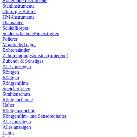
Rotierende Instrumente
Stahlinstrumente
Chirurgie-Bohrer
HM-Instrumente
Diamanten
Schleifkörper
Schleifscheiben/Finierstreifen
Polierer
Mandrelle/Träger
Bohrerständer
Zahnreinigungsbürsten (rotierend)
Zubehör & Sonstiges
Alles anzeigen
Röntgen
Röntgen
Röntgenfilme
Speicherfolien
Strahlenschutz
Röntgenchemie
Halter
Röntgenzubehör
Röntgenfilm- und Sensorenhalter
Alles anzeigen
Alles anzeigen
Labor