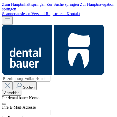
Zum Hauptinhalt springen
Zur Suche springen
Zur Hauptnavigation
springen
Scanner auslesen
Versand
Registrieren
Kontakt
Suchen
Anmelden
Ihr dental bauer Konto
Ihre E-Mail-Adresse