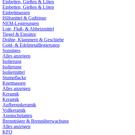
Einbetten, Gießen & Löten
Einbetten, Gießen & Löten
Einbettmassen
Hilfsmittel & Gußringe
NEM-Legierungen
Lote, Fluß- & Abbeizmittel
Tiegel & Einsätze
Drähte, Klammern & Geschiebe
Gold- & Edelmetalllegierugen
Sonstiges
Alles anzeigen
Isolierung
Isolierung
Isoliermittel
Stumpflacke
Knetmassen
Alles anzeigen
Keramik
Keramik
Aufbrennkeramik
Vollkeramik
Anmischplatten
Brennträger & Brennüberwachung
Alles anzeigen
KFO