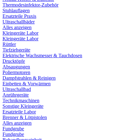
Thermodesinfektor-Zubehör
Stuhlauflagen
Ersatzteile Praxis
Ultraschallbäder
Alles anzeigen
Kleingeräte Labor
Kleingeräte Labor
Rüttler
Tiefziehgeräte
Elektrische Wachsmesser & Tauchdosen
Drucktöpfe
Absaugungen
Poliermotoren
Dampfstrahlen & Reinigen
Einbetten & Vorwärmen
Ultraschallbad
Anrührgeräte
Technikmaschinen
Sonstige Kleingeräte
Ersatzteile Labor
Brenner & Lötpistolen
Alles anzeigen
Fundgrube
Fundgrube
Behandlungseinheit