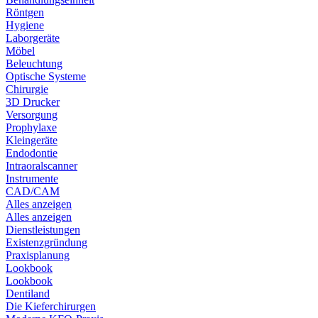
Röntgen
Hygiene
Laborgeräte
Möbel
Beleuchtung
Optische Systeme
Chirurgie
3D Drucker
Versorgung
Prophylaxe
Kleingeräte
Endodontie
Intraoralscanner
Instrumente
CAD/CAM
Alles anzeigen
Alles anzeigen
Dienstleistungen
Existenzgründung
Praxisplanung
Lookbook
Lookbook
Dentiland
Die Kieferchirurgen