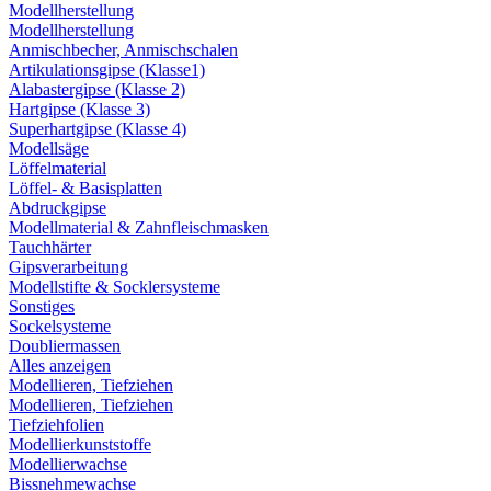
Modellherstellung
Modellherstellung
Anmischbecher, Anmischschalen
Artikulationsgipse (Klasse1)
Alabastergipse (Klasse 2)
Hartgipse (Klasse 3)
Superhartgipse (Klasse 4)
Modellsäge
Löffelmaterial
Löffel- & Basisplatten
Abdruckgipse
Modellmaterial & Zahnfleischmasken
Tauchhärter
Gipsverarbeitung
Modellstifte & Socklersysteme
Sonstiges
Sockelsysteme
Doubliermassen
Alles anzeigen
Modellieren, Tiefziehen
Modellieren, Tiefziehen
Tiefziehfolien
Modellierkunststoffe
Modellierwachse
Bissnehmewachse