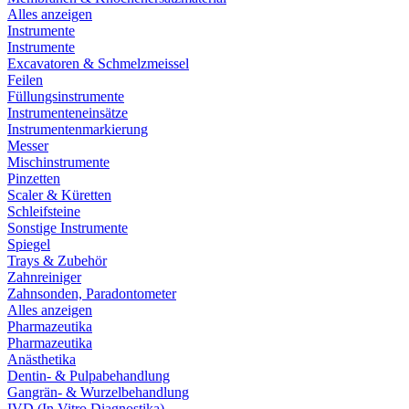
Alles anzeigen
Instrumente
Instrumente
Excavatoren & Schmelzmeissel
Feilen
Füllungsinstrumente
Instrumenteneinsätze
Instrumentenmarkierung
Messer
Mischinstrumente
Pinzetten
Scaler & Küretten
Schleifsteine
Sonstige Instrumente
Spiegel
Trays & Zubehör
Zahnreiniger
Zahnsonden, Paradontometer
Alles anzeigen
Pharmazeutika
Pharmazeutika
Anästhetika
Dentin- & Pulpabehandlung
Gangrän- & Wurzelbehandlung
IVD (In Vitro Diagnostika)