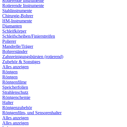
Rotierende Instrumente
Rotierende Instrumente
Stahlinstrumente
Chirurgie-Bohrer
HM-Instrumente
Diamanten
Schleifkörper
Schleifscheiben/Finierstreifen
Polierer
Mandrelle/Träger
Bohrerständer
Zahnreinigungsbürsten (rotierend)
Zubehör & Sonstiges
Alles anzeigen
Röntgen
Röntgen
Röntgenfilme
Speicherfolien
Strahlenschutz
Röntgenchemie
Halter
Röntgenzubehör
Röntgenfilm- und Sensorenhalter
Alles anzeigen
Alles anzeigen