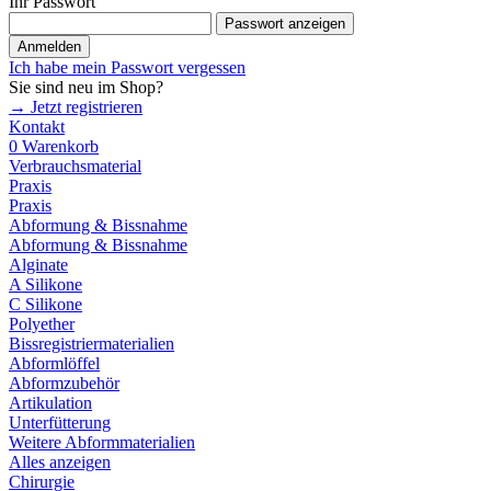
Ihr Passwort
Passwort anzeigen
Anmelden
Ich habe mein Passwort vergessen
Sie sind neu im Shop?
→ Jetzt registrieren
Kontakt
0
Warenkorb
Verbrauchsmaterial
Praxis
Praxis
Abformung & Bissnahme
Abformung & Bissnahme
Alginate
A Silikone
C Silikone
Polyether
Bissregistriermaterialien
Abformlöffel
Abformzubehör
Artikulation
Unterfütterung
Weitere Abformmaterialien
Alles anzeigen
Chirurgie