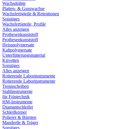
Wachsdrähte
Platten- & Gusswachse
Wachsfertigteile & Retentionen
Sonstiges
Wachsfertigteile, Profile
Alles anzeigen
Prothesenkunststoff
Prothesenkunststoff
Heisspolymersate
Kaltpolymersate
Unterfütterungsmaterial
Küvetten
Sonstiges
Alles anzeigen
Rotierende Laborinstrumente
Rotierende Laborinstrumente
Trennscheiben
Stahlinstrumente
für Frästechnik
HM-Instrumente
Diamantschleifer
Schleifkörper
Polierer & Bürsten
Mandrelle & Träger
Sonstiges