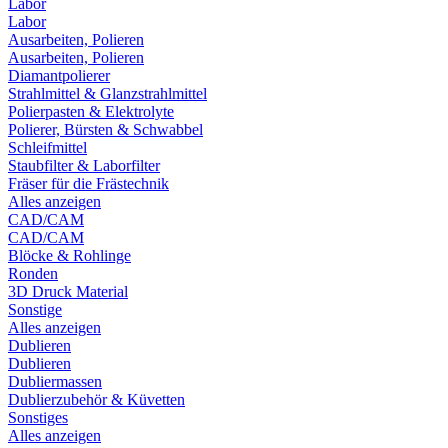
Labor
Labor
Ausarbeiten, Polieren
Ausarbeiten, Polieren
Diamantpolierer
Strahlmittel & Glanzstrahlmittel
Polierpasten & Elektrolyte
Polierer, Bürsten & Schwabbel
Schleifmittel
Staubfilter & Laborfilter
Fräser für die Frästechnik
Alles anzeigen
CAD/CAM
CAD/CAM
Blöcke & Rohlinge
Ronden
3D Druck Material
Sonstige
Alles anzeigen
Dublieren
Dublieren
Dubliermassen
Dublierzubehör & Küvetten
Sonstiges
Alles anzeigen