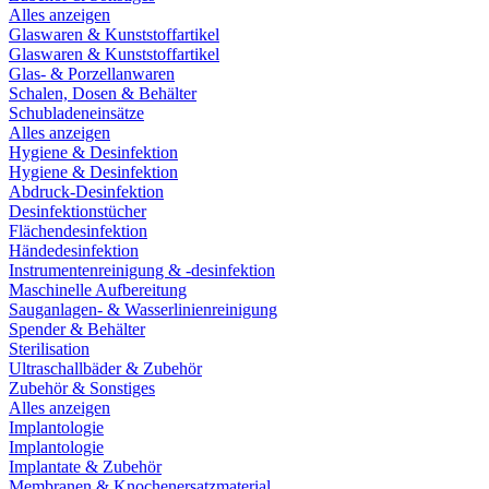
Alles anzeigen
Glaswaren & Kunststoffartikel
Glaswaren & Kunststoffartikel
Glas- & Porzellanwaren
Schalen, Dosen & Behälter
Schubladeneinsätze
Alles anzeigen
Hygiene & Desinfektion
Hygiene & Desinfektion
Abdruck-Desinfektion
Desinfektionstücher
Flächendesinfektion
Händedesinfektion
Instrumentenreinigung & -desinfektion
Maschinelle Aufbereitung
Sauganlagen- & Wasserlinienreinigung
Spender & Behälter
Sterilisation
Ultraschallbäder & Zubehör
Zubehör & Sonstiges
Alles anzeigen
Implantologie
Implantologie
Implantate & Zubehör
Membranen & Knochenersatzmaterial