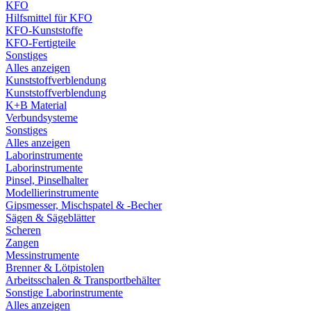
KFO
Hilfsmittel für KFO
KFO-Kunststoffe
KFO-Fertigteile
Sonstiges
Alles anzeigen
Kunststoffverblendung
Kunststoffverblendung
K+B Material
Verbundsysteme
Sonstiges
Alles anzeigen
Laborinstrumente
Laborinstrumente
Pinsel, Pinselhalter
Modellierinstrumente
Gipsmesser, Mischspatel & -Becher
Sägen & Sägeblätter
Scheren
Zangen
Messinstrumente
Brenner & Lötpistolen
Arbeitsschalen & Transportbehälter
Sonstige Laborinstrumente
Alles anzeigen