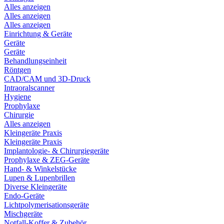
Alles anzeigen
Alles anzeigen
Alles anzeigen
Einrichtung & Geräte
Geräte
Geräte
Behandlungseinheit
Röntgen
CAD/CAM und 3D-Druck
Intraoralscanner
Hygiene
Prophylaxe
Chirurgie
Alles anzeigen
Kleingeräte Praxis
Kleingeräte Praxis
Implantologie- & Chirurgiegeräte
Prophylaxe & ZEG-Geräte
Hand- & Winkelstücke
Lupen & Lupenbrillen
Diverse Kleingeräte
Endo-Geräte
Lichtpolymerisationsgeräte
Mischgeräte
Notfall-Koffer & Zubehör