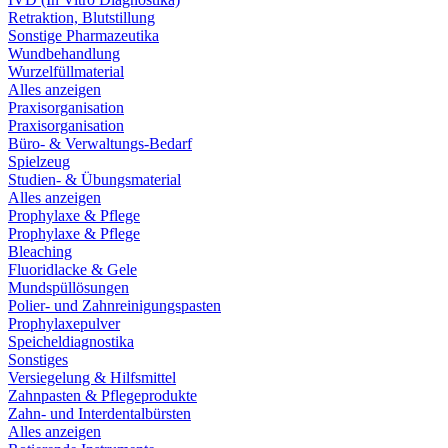
Retraktion, Blutstillung
Sonstige Pharmazeutika
Wundbehandlung
Wurzelfüllmaterial
Alles anzeigen
Praxisorganisation
Praxisorganisation
Büro- & Verwaltungs-Bedarf
Spielzeug
Studien- & Übungsmaterial
Alles anzeigen
Prophylaxe & Pflege
Prophylaxe & Pflege
Bleaching
Fluoridlacke & Gele
Mundspüllösungen
Polier- und Zahnreinigungspasten
Prophylaxepulver
Speicheldiagnostika
Sonstiges
Versiegelung & Hilfsmittel
Zahnpasten & Pflegeprodukte
Zahn- und Interdentalbürsten
Alles anzeigen