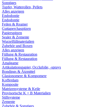
Sonstiges
Tupfer, Watterollen, Pellets
Alles anzeigen
Endodontie
Endodontie
Feilen & Reamer
Guttaperchaspitzen
Papierspitzen
Sealer & Zemente
Wurzelfüllmaterialien
Zubehör und Boxen
Alles anzeigen
Füllung & Restauration
Füllung & Restauration
Amalgame
Artikulationspapier, Occlufolie, -sprays
Bondings & Ätzmittel
Glasionomere & Kompomere
Kofferdam
Komposite
Matrizensysteme & Keile
Provisorische K + B Materialien
Stiftsysteme
Zemente
Zubehör & Sonstiges