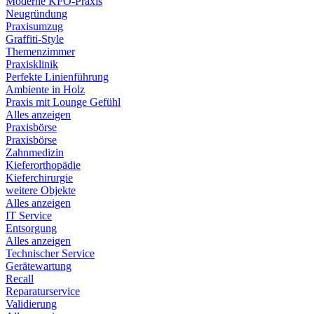
Moderne KFO-Praxis
Neugründung
Praxisumzug
Graffiti-Style
Themenzimmer
Praxisklinik
Perfekte Linienführung
Ambiente in Holz
Praxis mit Lounge Gefühl
Alles anzeigen
Praxisbörse
Praxisbörse
Zahnmedizin
Kieferorthopädie
Kieferchirurgie
weitere Objekte
Alles anzeigen
IT Service
Entsorgung
Alles anzeigen
Technischer Service
Gerätewartung
Recall
Reparaturservice
Validierung