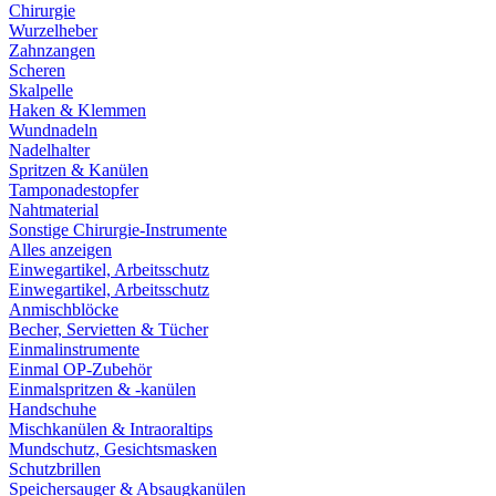
Chirurgie
Wurzelheber
Zahnzangen
Scheren
Skalpelle
Haken & Klemmen
Wundnadeln
Nadelhalter
Spritzen & Kanülen
Tamponadestopfer
Nahtmaterial
Sonstige Chirurgie-Instrumente
Alles anzeigen
Einwegartikel, Arbeitsschutz
Einwegartikel, Arbeitsschutz
Anmischblöcke
Becher, Servietten & Tücher
Einmalinstrumente
Einmal OP-Zubehör
Einmalspritzen & -kanülen
Handschuhe
Mischkanülen & Intraoraltips
Mundschutz, Gesichtsmasken
Schutzbrillen
Speichersauger & Absaugkanülen