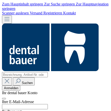
Zum Hauptinhalt springen
Zur Suche springen
Zur Hauptnavigation
springen
Scanner auslesen
Versand
Registrieren
Kontakt
Suchen
Anmelden
Ihr dental bauer Konto
Ihre E-Mail-Adresse