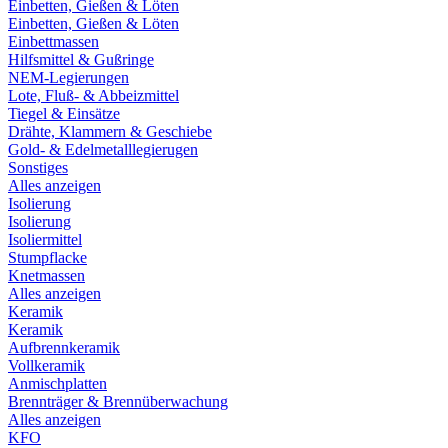
Einbetten, Gießen & Löten
Einbetten, Gießen & Löten
Einbettmassen
Hilfsmittel & Gußringe
NEM-Legierungen
Lote, Fluß- & Abbeizmittel
Tiegel & Einsätze
Drähte, Klammern & Geschiebe
Gold- & Edelmetalllegierugen
Sonstiges
Alles anzeigen
Isolierung
Isolierung
Isoliermittel
Stumpflacke
Knetmassen
Alles anzeigen
Keramik
Keramik
Aufbrennkeramik
Vollkeramik
Anmischplatten
Brennträger & Brennüberwachung
Alles anzeigen
KFO