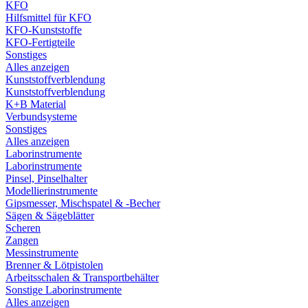
KFO
Hilfsmittel für KFO
KFO-Kunststoffe
KFO-Fertigteile
Sonstiges
Alles anzeigen
Kunststoffverblendung
Kunststoffverblendung
K+B Material
Verbundsysteme
Sonstiges
Alles anzeigen
Laborinstrumente
Laborinstrumente
Pinsel, Pinselhalter
Modellierinstrumente
Gipsmesser, Mischspatel & -Becher
Sägen & Sägeblätter
Scheren
Zangen
Messinstrumente
Brenner & Lötpistolen
Arbeitsschalen & Transportbehälter
Sonstige Laborinstrumente
Alles anzeigen