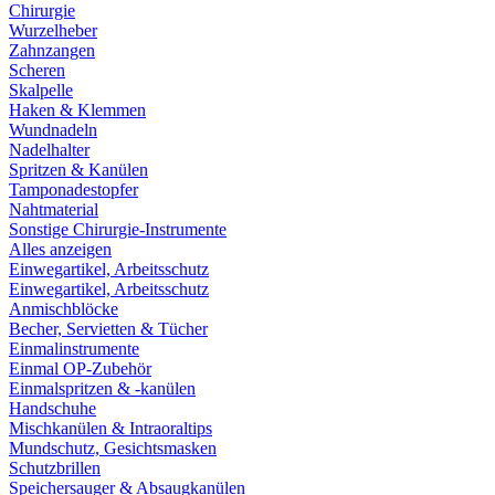
Chirurgie
Wurzelheber
Zahnzangen
Scheren
Skalpelle
Haken & Klemmen
Wundnadeln
Nadelhalter
Spritzen & Kanülen
Tamponadestopfer
Nahtmaterial
Sonstige Chirurgie-Instrumente
Alles anzeigen
Einwegartikel, Arbeitsschutz
Einwegartikel, Arbeitsschutz
Anmischblöcke
Becher, Servietten & Tücher
Einmalinstrumente
Einmal OP-Zubehör
Einmalspritzen & -kanülen
Handschuhe
Mischkanülen & Intraoraltips
Mundschutz, Gesichtsmasken
Schutzbrillen
Speichersauger & Absaugkanülen