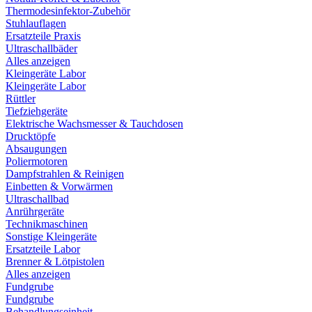
Thermodesinfektor-Zubehör
Stuhlauflagen
Ersatzteile Praxis
Ultraschallbäder
Alles anzeigen
Kleingeräte Labor
Kleingeräte Labor
Rüttler
Tiefziehgeräte
Elektrische Wachsmesser & Tauchdosen
Drucktöpfe
Absaugungen
Poliermotoren
Dampfstrahlen & Reinigen
Einbetten & Vorwärmen
Ultraschallbad
Anrührgeräte
Technikmaschinen
Sonstige Kleingeräte
Ersatzteile Labor
Brenner & Lötpistolen
Alles anzeigen
Fundgrube
Fundgrube
Behandlungseinheit