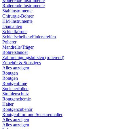
Rotierende Instrumente
Rotierende Instrumente
Stahlinstrumente
Chirurgie-Bohrer
HM-Instrumente
Diamanten
Schleifkörper
Schleifscheiben/Finierstreifen
Polierer
Mandrelle/Träger
Bohrerständer
Zahnreinigungsbürsten (rotierend)
Zubehör & Sonstiges
Alles anzeigen
Röntgen
Röntgen
Röntgenfilme
Speicherfolien
Strahlenschutz
Röntgenchemie
Halter
Röntgenzubehör
Röntgenfilm- und Sensorenhalter
Alles anzeigen
Alles anzeigen