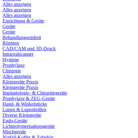
Alles anzeigen
Alles anzeigen
Alles anzeigen
Einrichtung & Geräte
Geräte
Geräte
Behandlungseinheit
Röntgen
CAD/CAM und 3D-Druck
Intraoralscanner
Hygiene
Prophylaxe
Chirurgie
Alles anzeigen
Kleingeräte Praxis
Kleingeräte Praxis
Implantologie- & Chirurgiegeräte
Prophylaxe & ZEG-Geräte
Hand- & Winkelstücke
Lupen & Lupenbrillen
Diverse Kleingeräte
Endo-Geräte
Lichtpolymerisationsgeräte
Mischgeräte
Notfall-Koffer & Zubehör