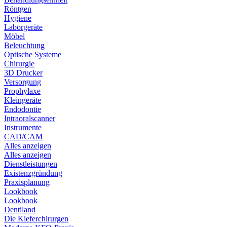
Röntgen
Hygiene
Laborgeräte
Möbel
Beleuchtung
Optische Systeme
Chirurgie
3D Drucker
Versorgung
Prophylaxe
Kleingeräte
Endodontie
Intraoralscanner
Instrumente
CAD/CAM
Alles anzeigen
Alles anzeigen
Dienstleistungen
Existenzgründung
Praxisplanung
Lookbook
Lookbook
Dentiland
Die Kieferchirurgen