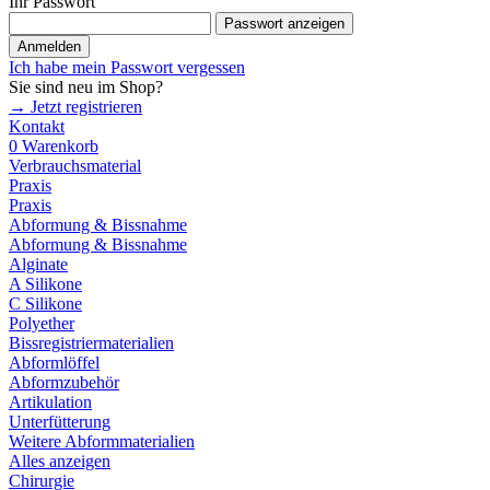
Ihr Passwort
Passwort anzeigen
Anmelden
Ich habe mein Passwort vergessen
Sie sind neu im Shop?
→ Jetzt registrieren
Kontakt
0
Warenkorb
Verbrauchsmaterial
Praxis
Praxis
Abformung & Bissnahme
Abformung & Bissnahme
Alginate
A Silikone
C Silikone
Polyether
Bissregistriermaterialien
Abformlöffel
Abformzubehör
Artikulation
Unterfütterung
Weitere Abformmaterialien
Alles anzeigen
Chirurgie