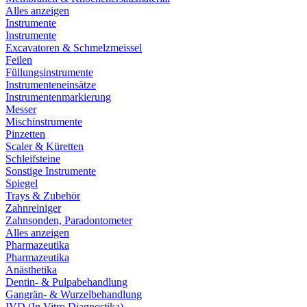
Alles anzeigen
Instrumente
Instrumente
Excavatoren & Schmelzmeissel
Feilen
Füllungsinstrumente
Instrumenteneinsätze
Instrumentenmarkierung
Messer
Mischinstrumente
Pinzetten
Scaler & Küretten
Schleifsteine
Sonstige Instrumente
Spiegel
Trays & Zubehör
Zahnreiniger
Zahnsonden, Paradontometer
Alles anzeigen
Pharmazeutika
Pharmazeutika
Anästhetika
Dentin- & Pulpabehandlung
Gangrän- & Wurzelbehandlung
IVD (In Vitro Diagnostika)