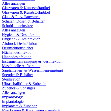
Alles anzeigen
Glaswaren & Kunststoffartikel
Glaswaren & Kunststoffartikel
Glas- & Porzellanwaren
Schalen, Dosen & Behälter
Schubladeneinsätze
Alles anzeigen
Hygiene & Desinfektion
Hygiene & Desinfektion
Abdruck-Desinfektion
Desinfektionstücher
Flächendesinfektion
Händedesinfektion
Instrumentenreinigung & -desinfektion
Maschinelle Aufbereitung
Sauganlagen- & Wasserlinienreinigung
Spender & Behälter
Sterilisation
Ultraschallbäder & Zubehör
Zubehör & Sonstiges
Alles anzeigen
Implantologie
Implantologie
Implantate & Zubehör
Membranen & Knochenersatzmaterial