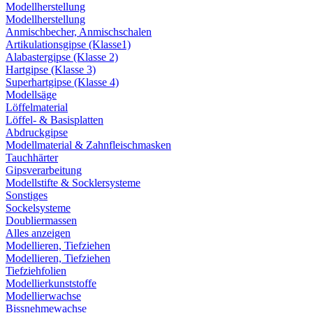
Modellherstellung
Modellherstellung
Anmischbecher, Anmischschalen
Artikulationsgipse (Klasse1)
Alabastergipse (Klasse 2)
Hartgipse (Klasse 3)
Superhartgipse (Klasse 4)
Modellsäge
Löffelmaterial
Löffel- & Basisplatten
Abdruckgipse
Modellmaterial & Zahnfleischmasken
Tauchhärter
Gipsverarbeitung
Modellstifte & Socklersysteme
Sonstiges
Sockelsysteme
Doubliermassen
Alles anzeigen
Modellieren, Tiefziehen
Modellieren, Tiefziehen
Tiefziehfolien
Modellierkunststoffe
Modellierwachse
Bissnehmewachse