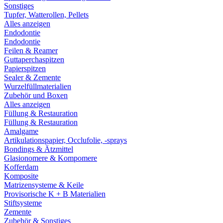
Sonstiges
Tupfer, Watterollen, Pellets
Alles anzeigen
Endodontie
Endodontie
Feilen & Reamer
Guttaperchaspitzen
Papierspitzen
Sealer & Zemente
Wurzelfüllmaterialien
Zubehör und Boxen
Alles anzeigen
Füllung & Restauration
Füllung & Restauration
Amalgame
Artikulationspapier, Occlufolie, -sprays
Bondings & Ätzmittel
Glasionomere & Kompomere
Kofferdam
Komposite
Matrizensysteme & Keile
Provisorische K + B Materialien
Stiftsysteme
Zemente
Zubehör & Sonstiges