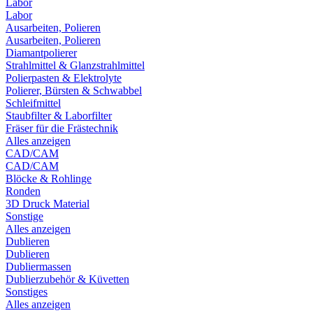
Labor
Labor
Ausarbeiten, Polieren
Ausarbeiten, Polieren
Diamantpolierer
Strahlmittel & Glanzstrahlmittel
Polierpasten & Elektrolyte
Polierer, Bürsten & Schwabbel
Schleifmittel
Staubfilter & Laborfilter
Fräser für die Frästechnik
Alles anzeigen
CAD/CAM
CAD/CAM
Blöcke & Rohlinge
Ronden
3D Druck Material
Sonstige
Alles anzeigen
Dublieren
Dublieren
Dubliermassen
Dublierzubehör & Küvetten
Sonstiges
Alles anzeigen