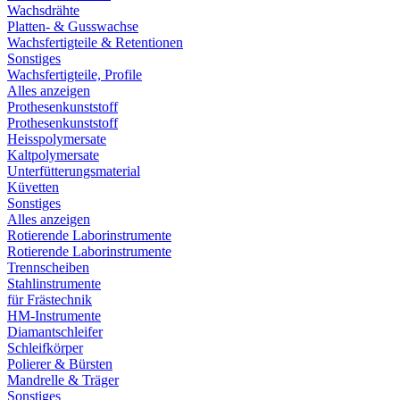
Wachsdrähte
Platten- & Gusswachse
Wachsfertigteile & Retentionen
Sonstiges
Wachsfertigteile, Profile
Alles anzeigen
Prothesenkunststoff
Prothesenkunststoff
Heisspolymersate
Kaltpolymersate
Unterfütterungsmaterial
Küvetten
Sonstiges
Alles anzeigen
Rotierende Laborinstrumente
Rotierende Laborinstrumente
Trennscheiben
Stahlinstrumente
für Frästechnik
HM-Instrumente
Diamantschleifer
Schleifkörper
Polierer & Bürsten
Mandrelle & Träger
Sonstiges