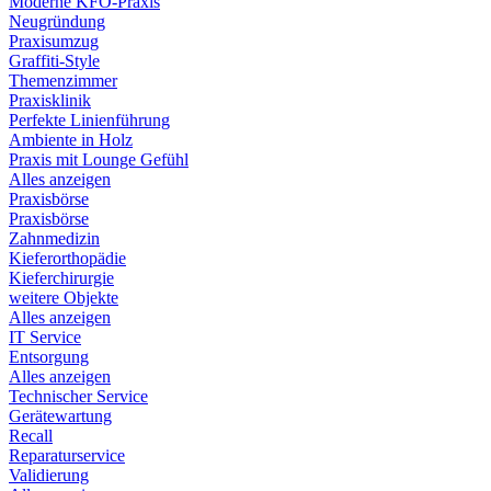
Moderne KFO-Praxis
Neugründung
Praxisumzug
Graffiti-Style
Themenzimmer
Praxisklinik
Perfekte Linienführung
Ambiente in Holz
Praxis mit Lounge Gefühl
Alles anzeigen
Praxisbörse
Praxisbörse
Zahnmedizin
Kieferorthopädie
Kieferchirurgie
weitere Objekte
Alles anzeigen
IT Service
Entsorgung
Alles anzeigen
Technischer Service
Gerätewartung
Recall
Reparaturservice
Validierung