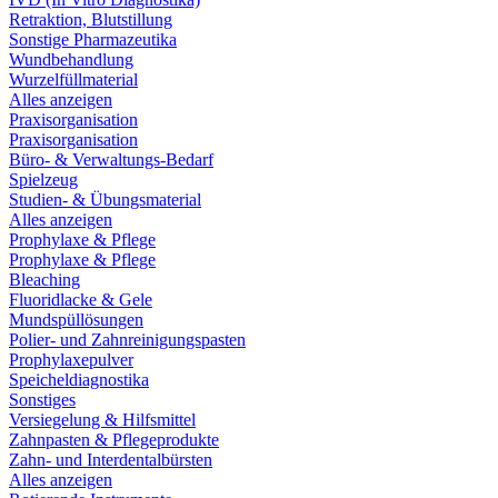
Retraktion, Blutstillung
Sonstige Pharmazeutika
Wundbehandlung
Wurzelfüllmaterial
Alles anzeigen
Praxisorganisation
Praxisorganisation
Büro- & Verwaltungs-Bedarf
Spielzeug
Studien- & Übungsmaterial
Alles anzeigen
Prophylaxe & Pflege
Prophylaxe & Pflege
Bleaching
Fluoridlacke & Gele
Mundspüllösungen
Polier- und Zahnreinigungspasten
Prophylaxepulver
Speicheldiagnostika
Sonstiges
Versiegelung & Hilfsmittel
Zahnpasten & Pflegeprodukte
Zahn- und Interdentalbürsten
Alles anzeigen