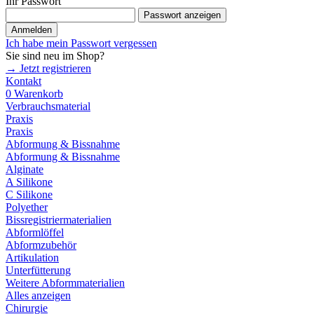
Ihr Passwort
Passwort anzeigen
Anmelden
Ich habe mein Passwort vergessen
Sie sind neu im Shop?
→ Jetzt registrieren
Kontakt
0
Warenkorb
Verbrauchsmaterial
Praxis
Praxis
Abformung & Bissnahme
Abformung & Bissnahme
Alginate
A Silikone
C Silikone
Polyether
Bissregistriermaterialien
Abformlöffel
Abformzubehör
Artikulation
Unterfütterung
Weitere Abformmaterialien
Alles anzeigen
Chirurgie