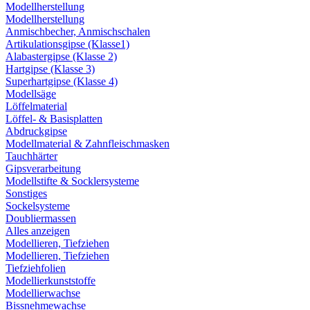
Modellherstellung
Modellherstellung
Anmischbecher, Anmischschalen
Artikulationsgipse (Klasse1)
Alabastergipse (Klasse 2)
Hartgipse (Klasse 3)
Superhartgipse (Klasse 4)
Modellsäge
Löffelmaterial
Löffel- & Basisplatten
Abdruckgipse
Modellmaterial & Zahnfleischmasken
Tauchhärter
Gipsverarbeitung
Modellstifte & Socklersysteme
Sonstiges
Sockelsysteme
Doubliermassen
Alles anzeigen
Modellieren, Tiefziehen
Modellieren, Tiefziehen
Tiefziehfolien
Modellierkunststoffe
Modellierwachse
Bissnehmewachse