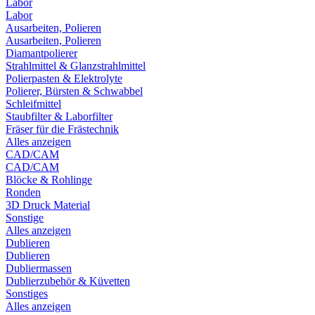
Labor
Labor
Ausarbeiten, Polieren
Ausarbeiten, Polieren
Diamantpolierer
Strahlmittel & Glanzstrahlmittel
Polierpasten & Elektrolyte
Polierer, Bürsten & Schwabbel
Schleifmittel
Staubfilter & Laborfilter
Fräser für die Frästechnik
Alles anzeigen
CAD/CAM
CAD/CAM
Blöcke & Rohlinge
Ronden
3D Druck Material
Sonstige
Alles anzeigen
Dublieren
Dublieren
Dubliermassen
Dublierzubehör & Küvetten
Sonstiges
Alles anzeigen