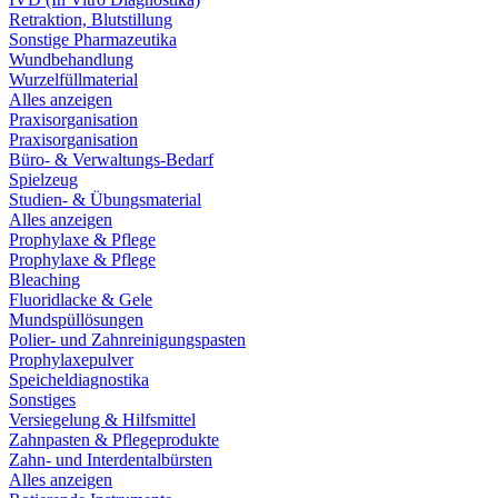
Retraktion, Blutstillung
Sonstige Pharmazeutika
Wundbehandlung
Wurzelfüllmaterial
Alles anzeigen
Praxisorganisation
Praxisorganisation
Büro- & Verwaltungs-Bedarf
Spielzeug
Studien- & Übungsmaterial
Alles anzeigen
Prophylaxe & Pflege
Prophylaxe & Pflege
Bleaching
Fluoridlacke & Gele
Mundspüllösungen
Polier- und Zahnreinigungspasten
Prophylaxepulver
Speicheldiagnostika
Sonstiges
Versiegelung & Hilfsmittel
Zahnpasten & Pflegeprodukte
Zahn- und Interdentalbürsten
Alles anzeigen