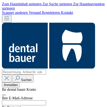
Zum Hauptinhalt springen
Zur Suche springen
Zur Hauptnavigation
springen
Scanner auslesen
Versand
Registrieren
Kontakt
Suchen
Anmelden
Ihr dental bauer Konto
Ihre E-Mail-Adresse