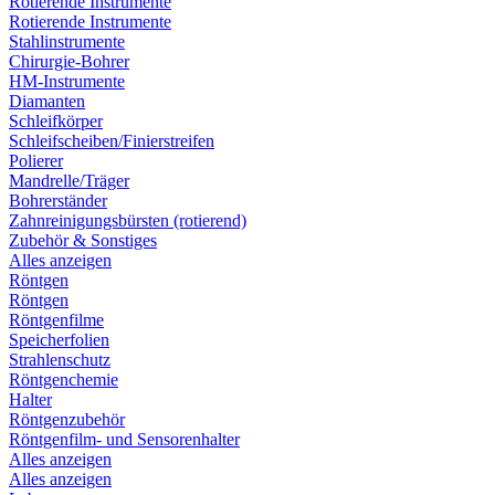
Rotierende Instrumente
Rotierende Instrumente
Stahlinstrumente
Chirurgie-Bohrer
HM-Instrumente
Diamanten
Schleifkörper
Schleifscheiben/Finierstreifen
Polierer
Mandrelle/Träger
Bohrerständer
Zahnreinigungsbürsten (rotierend)
Zubehör & Sonstiges
Alles anzeigen
Röntgen
Röntgen
Röntgenfilme
Speicherfolien
Strahlenschutz
Röntgenchemie
Halter
Röntgenzubehör
Röntgenfilm- und Sensorenhalter
Alles anzeigen
Alles anzeigen