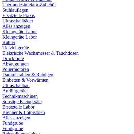
Thermodesinfektor-Zubehör
Stuhlauflagen
Ersatzteile Praxis
Ultraschallbäder
Alles anzeigen
Kleingeräte Labor
Kleingeräte Labor
Rüttler
Tiefziehgeräte
Elektrische Wachsmesser & Tauchdosen
Drucktöpfe
Absaugungen
Poliermotoren
Dampfstrahlen & Reinigen
Einbetten & Vorwärmen
Ultraschallbad
Anrührgeräte
Technikmaschinen
Sonstige Kleingeräte
Ersatzteile Labor
Brenner & Lötpistolen
Alles anzeigen
Fundgrube
Fundgrube
Behandlungseinheit