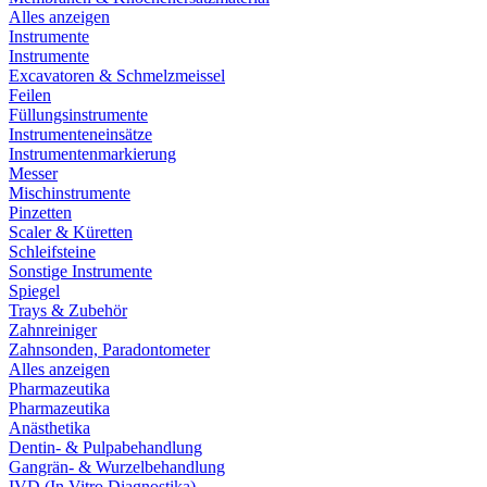
Alles anzeigen
Instrumente
Instrumente
Excavatoren & Schmelzmeissel
Feilen
Füllungsinstrumente
Instrumenteneinsätze
Instrumentenmarkierung
Messer
Mischinstrumente
Pinzetten
Scaler & Küretten
Schleifsteine
Sonstige Instrumente
Spiegel
Trays & Zubehör
Zahnreiniger
Zahnsonden, Paradontometer
Alles anzeigen
Pharmazeutika
Pharmazeutika
Anästhetika
Dentin- & Pulpabehandlung
Gangrän- & Wurzelbehandlung
IVD (In Vitro Diagnostika)