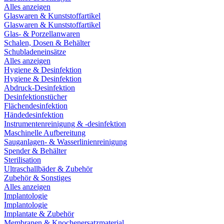
Alles anzeigen
Glaswaren & Kunststoffartikel
Glaswaren & Kunststoffartikel
Glas- & Porzellanwaren
Schalen, Dosen & Behälter
Schubladeneinsätze
Alles anzeigen
Hygiene & Desinfektion
Hygiene & Desinfektion
Abdruck-Desinfektion
Desinfektionstücher
Flächendesinfektion
Händedesinfektion
Instrumentenreinigung & -desinfektion
Maschinelle Aufbereitung
Sauganlagen- & Wasserlinienreinigung
Spender & Behälter
Sterilisation
Ultraschallbäder & Zubehör
Zubehör & Sonstiges
Alles anzeigen
Implantologie
Implantologie
Implantate & Zubehör
Membranen & Knochenersatzmaterial