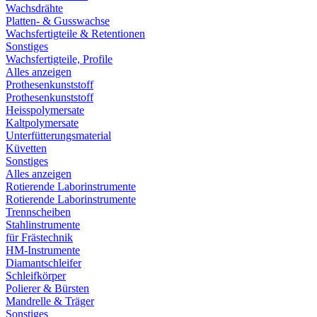
Wachsdrähte
Platten- & Gusswachse
Wachsfertigteile & Retentionen
Sonstiges
Wachsfertigteile, Profile
Alles anzeigen
Prothesenkunststoff
Prothesenkunststoff
Heisspolymersate
Kaltpolymersate
Unterfütterungsmaterial
Küvetten
Sonstiges
Alles anzeigen
Rotierende Laborinstrumente
Rotierende Laborinstrumente
Trennscheiben
Stahlinstrumente
für Frästechnik
HM-Instrumente
Diamantschleifer
Schleifkörper
Polierer & Bürsten
Mandrelle & Träger
Sonstiges