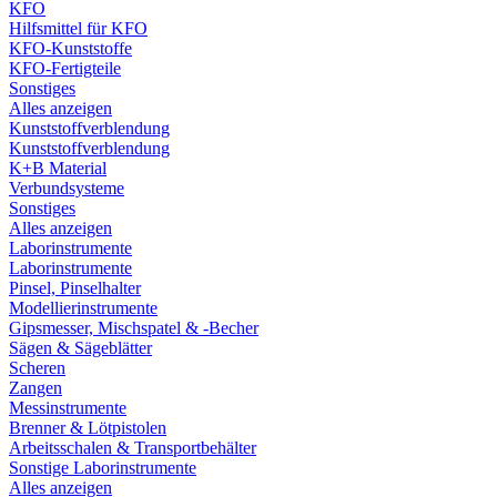
KFO
Hilfsmittel für KFO
KFO-Kunststoffe
KFO-Fertigteile
Sonstiges
Alles anzeigen
Kunststoffverblendung
Kunststoffverblendung
K+B Material
Verbundsysteme
Sonstiges
Alles anzeigen
Laborinstrumente
Laborinstrumente
Pinsel, Pinselhalter
Modellierinstrumente
Gipsmesser, Mischspatel & -Becher
Sägen & Sägeblätter
Scheren
Zangen
Messinstrumente
Brenner & Lötpistolen
Arbeitsschalen & Transportbehälter
Sonstige Laborinstrumente
Alles anzeigen