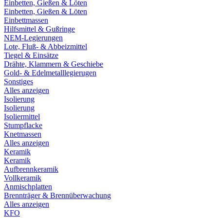
Einbetten, Gießen & Löten
Einbetten, Gießen & Löten
Einbettmassen
Hilfsmittel & Gußringe
NEM-Legierungen
Lote, Fluß- & Abbeizmittel
Tiegel & Einsätze
Drähte, Klammern & Geschiebe
Gold- & Edelmetalllegierugen
Sonstiges
Alles anzeigen
Isolierung
Isolierung
Isoliermittel
Stumpflacke
Knetmassen
Alles anzeigen
Keramik
Keramik
Aufbrennkeramik
Vollkeramik
Anmischplatten
Brennträger & Brennüberwachung
Alles anzeigen
KFO