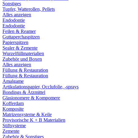
Sonstiges
Tupfer, Watterollen, Pellets
Alles anzeigen
Endodontie
Endodontie
Feilen & Reamer
Guttaperchaspitzen
Papierspitzen
Sealer & Zemente
Wurzelfüllmaterialien
Zubehör und Boxen
Alles anzeigen
Füllung & Restauration
Füllung & Restauration
Amalgame
Artikulationspapier, Occlufolie, -sprays
Bondings & Ätzmittel
Glasionomere & Kompomere
Kofferdam
Komposite
Matrizensysteme & Keile
Provisorische K + B Materialien
Stiftsysteme
Zemente
Zubehör & Sonstiges