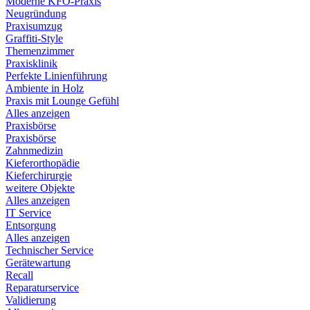
Moderne KFO-Praxis
Neugründung
Praxisumzug
Graffiti-Style
Themenzimmer
Praxisklinik
Perfekte Linienführung
Ambiente in Holz
Praxis mit Lounge Gefühl
Alles anzeigen
Praxisbörse
Praxisbörse
Zahnmedizin
Kieferorthopädie
Kieferchirurgie
weitere Objekte
Alles anzeigen
IT Service
Entsorgung
Alles anzeigen
Technischer Service
Gerätewartung
Recall
Reparaturservice
Validierung