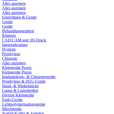
Alles anzeigen
Alles anzeigen
Alles anzeigen
Einrichtung & Geräte
Geräte
Geräte
Behandlungseinheit
Röntgen
CAD/CAM und 3D-Druck
Intraoralscanner
Hygiene
Prophylaxe
Chirurgie
Alles anzeigen
Kleingeräte Praxis
Kleingeräte Praxis
Implantologie- & Chirurgiegeräte
Prophylaxe & ZEG-Geräte
Hand- & Winkelstücke
Lupen & Lupenbrillen
Diverse Kleingeräte
Endo-Geräte
Lichtpolymerisationsgeräte
Mischgeräte
Notfall-Koffer & Zubehör