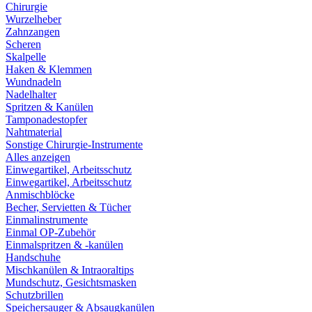
Chirurgie
Wurzelheber
Zahnzangen
Scheren
Skalpelle
Haken & Klemmen
Wundnadeln
Nadelhalter
Spritzen & Kanülen
Tamponadestopfer
Nahtmaterial
Sonstige Chirurgie-Instrumente
Alles anzeigen
Einwegartikel, Arbeitsschutz
Einwegartikel, Arbeitsschutz
Anmischblöcke
Becher, Servietten & Tücher
Einmalinstrumente
Einmal OP-Zubehör
Einmalspritzen & -kanülen
Handschuhe
Mischkanülen & Intraoraltips
Mundschutz, Gesichtsmasken
Schutzbrillen
Speichersauger & Absaugkanülen