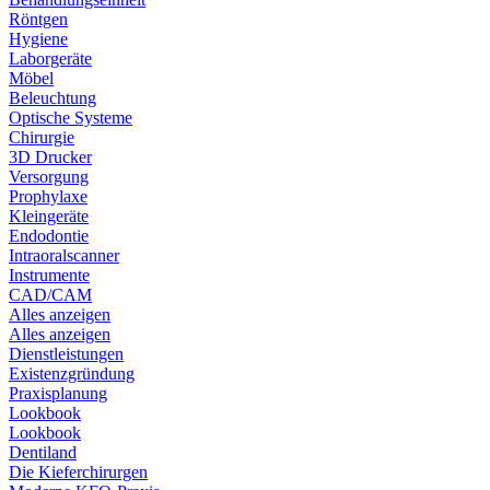
Röntgen
Hygiene
Laborgeräte
Möbel
Beleuchtung
Optische Systeme
Chirurgie
3D Drucker
Versorgung
Prophylaxe
Kleingeräte
Endodontie
Intraoralscanner
Instrumente
CAD/CAM
Alles anzeigen
Alles anzeigen
Dienstleistungen
Existenzgründung
Praxisplanung
Lookbook
Lookbook
Dentiland
Die Kieferchirurgen