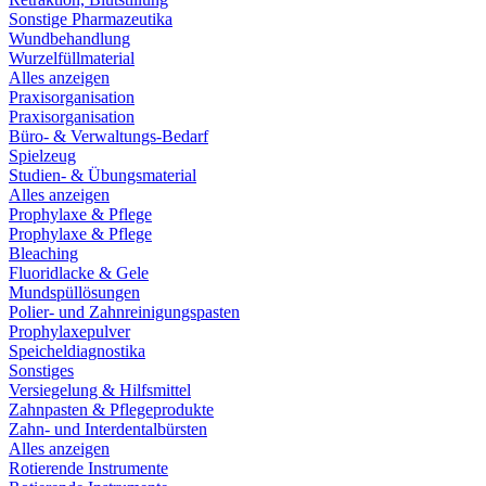
Sonstige Pharmazeutika
Wundbehandlung
Wurzelfüllmaterial
Alles anzeigen
Praxisorganisation
Praxisorganisation
Büro- & Verwaltungs-Bedarf
Spielzeug
Studien- & Übungsmaterial
Alles anzeigen
Prophylaxe & Pflege
Prophylaxe & Pflege
Bleaching
Fluoridlacke & Gele
Mundspüllösungen
Polier- und Zahnreinigungspasten
Prophylaxepulver
Speicheldiagnostika
Sonstiges
Versiegelung & Hilfsmittel
Zahnpasten & Pflegeprodukte
Zahn- und Interdentalbürsten
Alles anzeigen
Rotierende Instrumente