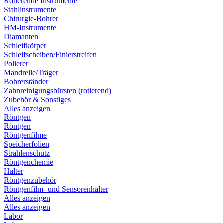
Rotierende Instrumente
Stahlinstrumente
Chirurgie-Bohrer
HM-Instrumente
Diamanten
Schleifkörper
Schleifscheiben/Finierstreifen
Polierer
Mandrelle/Träger
Bohrerständer
Zahnreinigungsbürsten (rotierend)
Zubehör & Sonstiges
Alles anzeigen
Röntgen
Röntgen
Röntgenfilme
Speicherfolien
Strahlenschutz
Röntgenchemie
Halter
Röntgenzubehör
Röntgenfilm- und Sensorenhalter
Alles anzeigen
Alles anzeigen
Labor