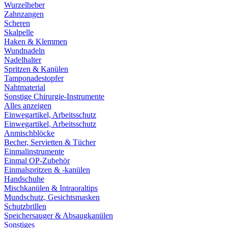
Wurzelheber
Zahnzangen
Scheren
Skalpelle
Haken & Klemmen
Wundnadeln
Nadelhalter
Spritzen & Kanülen
Tamponadestopfer
Nahtmaterial
Sonstige Chirurgie-Instrumente
Alles anzeigen
Einwegartikel, Arbeitsschutz
Einwegartikel, Arbeitsschutz
Anmischblöcke
Becher, Servietten & Tücher
Einmalinstrumente
Einmal OP-Zubehör
Einmalspritzen & -kanülen
Handschuhe
Mischkanülen & Intraoraltips
Mundschutz, Gesichtsmasken
Schutzbrillen
Speichersauger & Absaugkanülen
Sonstiges