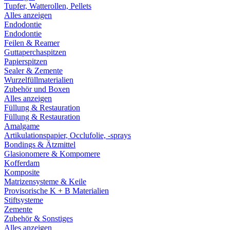
Tupfer, Watterollen, Pellets
Alles anzeigen
Endodontie
Endodontie
Feilen & Reamer
Guttaperchaspitzen
Papierspitzen
Sealer & Zemente
Wurzelfüllmaterialien
Zubehör und Boxen
Alles anzeigen
Füllung & Restauration
Füllung & Restauration
Amalgame
Artikulationspapier, Occlufolie, -sprays
Bondings & Ätzmittel
Glasionomere & Kompomere
Kofferdam
Komposite
Matrizensysteme & Keile
Provisorische K + B Materialien
Stiftsysteme
Zemente
Zubehör & Sonstiges
Alles anzeigen