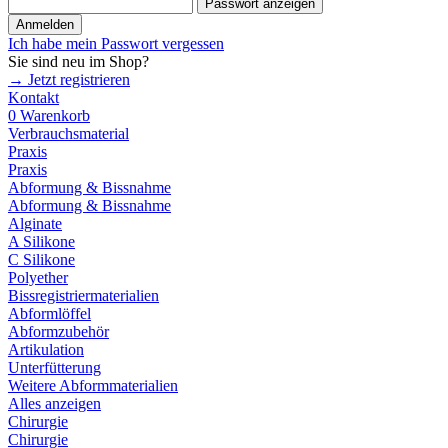
Passwort anzeigen
Anmelden
Ich habe mein Passwort vergessen
Sie sind neu im Shop?
→ Jetzt registrieren
Kontakt
0
Warenkorb
Verbrauchsmaterial
Praxis
Praxis
Abformung & Bissnahme
Abformung & Bissnahme
Alginate
A Silikone
C Silikone
Polyether
Bissregistriermaterialien
Abformlöffel
Abformzubehör
Artikulation
Unterfütterung
Weitere Abformmaterialien
Alles anzeigen
Chirurgie
Chirurgie