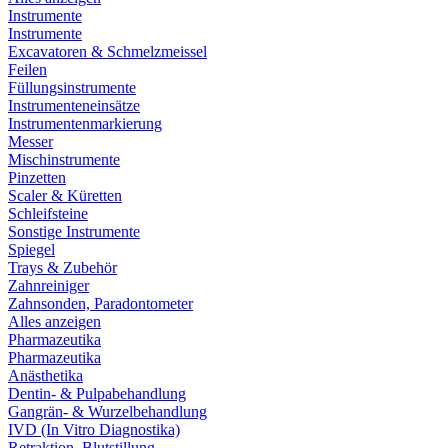
Instrumente
Instrumente
Excavatoren & Schmelzmeissel
Feilen
Füllungsinstrumente
Instrumenteneinsätze
Instrumentenmarkierung
Messer
Mischinstrumente
Pinzetten
Scaler & Küretten
Schleifsteine
Sonstige Instrumente
Spiegel
Trays & Zubehör
Zahnreiniger
Zahnsonden, Paradontometer
Alles anzeigen
Pharmazeutika
Pharmazeutika
Anästhetika
Dentin- & Pulpabehandlung
Gangrän- & Wurzelbehandlung
IVD (In Vitro Diagnostika)
Retraktion, Blutstillung