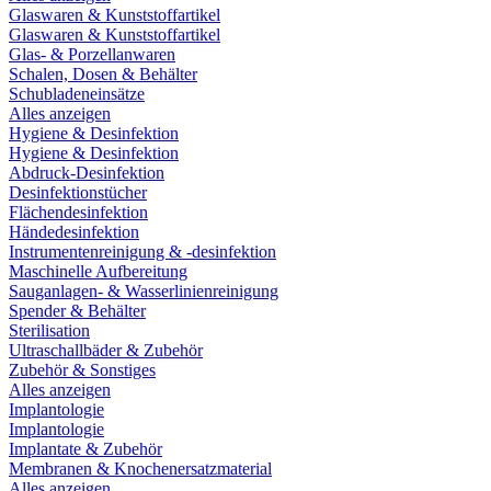
Glaswaren & Kunststoffartikel
Glaswaren & Kunststoffartikel
Glas- & Porzellanwaren
Schalen, Dosen & Behälter
Schubladeneinsätze
Alles anzeigen
Hygiene & Desinfektion
Hygiene & Desinfektion
Abdruck-Desinfektion
Desinfektionstücher
Flächendesinfektion
Händedesinfektion
Instrumentenreinigung & -desinfektion
Maschinelle Aufbereitung
Sauganlagen- & Wasserlinienreinigung
Spender & Behälter
Sterilisation
Ultraschallbäder & Zubehör
Zubehör & Sonstiges
Alles anzeigen
Implantologie
Implantologie
Implantate & Zubehör
Membranen & Knochenersatzmaterial
Alles anzeigen