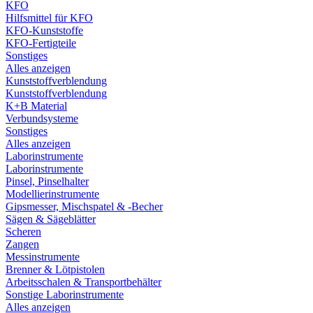
KFO
Hilfsmittel für KFO
KFO-Kunststoffe
KFO-Fertigteile
Sonstiges
Alles anzeigen
Kunststoffverblendung
Kunststoffverblendung
K+B Material
Verbundsysteme
Sonstiges
Alles anzeigen
Laborinstrumente
Laborinstrumente
Pinsel, Pinselhalter
Modellierinstrumente
Gipsmesser, Mischspatel & -Becher
Sägen & Sägeblätter
Scheren
Zangen
Messinstrumente
Brenner & Lötpistolen
Arbeitsschalen & Transportbehälter
Sonstige Laborinstrumente
Alles anzeigen