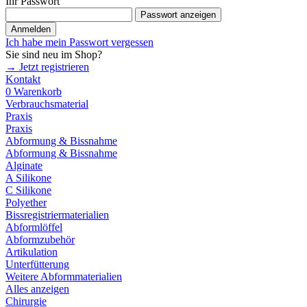
Ihr Passwort
Passwort anzeigen
Anmelden
Ich habe mein Passwort vergessen
Sie sind neu im Shop?
→ Jetzt registrieren
Kontakt
0
Warenkorb
Verbrauchsmaterial
Praxis
Praxis
Abformung & Bissnahme
Abformung & Bissnahme
Alginate
A Silikone
C Silikone
Polyether
Bissregistriermaterialien
Abformlöffel
Abformzubehör
Artikulation
Unterfütterung
Weitere Abformmaterialien
Alles anzeigen
Chirurgie