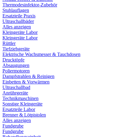
Thermodesinfektor-Zubehör
Stuhlauflagen
Ersatzteile Praxis
Ultraschallbäder
Alles anzeigen
Kleingeräte Labor
Kleingeräte Labor
Rüttler
Tiefziehgeräte
Elektrische Wachsmesser & Tauchdosen
Drucktöpfe
Absaugungen
Poliermotoren
Dampfstrahlen & Reinigen
Einbetten & Vorwärmen
Ultraschallbad
Anrührgeräte
Technikmaschinen
Sonstige Kleingeräte
Ersatzteile Labor
Brenner & Lötpistolen
Alles anzeigen
Fundgrube
Fundgrube
Behandlungseinheit