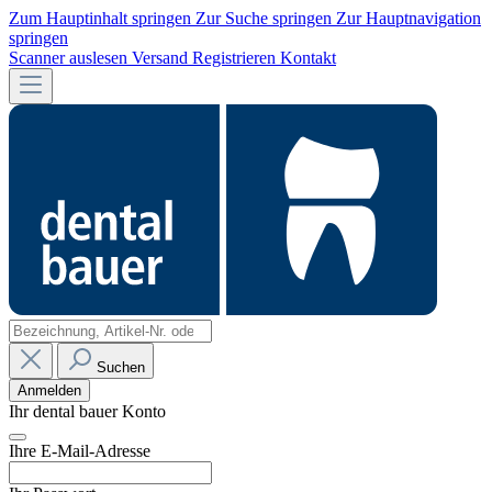
Zum Hauptinhalt springen
Zur Suche springen
Zur Hauptnavigation
springen
Scanner auslesen
Versand
Registrieren
Kontakt
Suchen
Anmelden
Ihr dental bauer Konto
Ihre E-Mail-Adresse