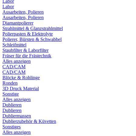
Labor
Labor
Ausarbeiten, Polieren
Ausarbeiten, Polieren
Diamantpolierer
Strahlmittel & Glanzstrahlmittel
Polierpasten & Elektrolyte
Polierer, Bürsten & Schwabbel
Schleifmittel
Staubfilter & Laborfilter
Fräser für die Frästechnik
Alles anzeigen
CAD/CAM
CAD/CAM
Blöcke & Rohlinge
Ronden
3D Druck Material
Sonstige
Alles anzeigen
Dublieren
Dublieren
Dubliermassen
Dublierzubehör & Küvetten
Sonstiges
Alles anzeigen