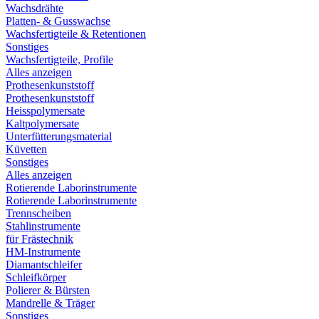
Wachsdrähte
Platten- & Gusswachse
Wachsfertigteile & Retentionen
Sonstiges
Wachsfertigteile, Profile
Alles anzeigen
Prothesenkunststoff
Prothesenkunststoff
Heisspolymersate
Kaltpolymersate
Unterfütterungsmaterial
Küvetten
Sonstiges
Alles anzeigen
Rotierende Laborinstrumente
Rotierende Laborinstrumente
Trennscheiben
Stahlinstrumente
für Frästechnik
HM-Instrumente
Diamantschleifer
Schleifkörper
Polierer & Bürsten
Mandrelle & Träger
Sonstiges