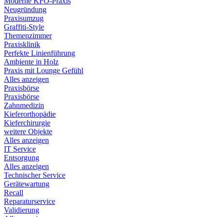
Moderne KFO-Praxis
Neugründung
Praxisumzug
Graffiti-Style
Themenzimmer
Praxisklinik
Perfekte Linienführung
Ambiente in Holz
Praxis mit Lounge Gefühl
Alles anzeigen
Praxisbörse
Praxisbörse
Zahnmedizin
Kieferorthopädie
Kieferchirurgie
weitere Objekte
Alles anzeigen
IT Service
Entsorgung
Alles anzeigen
Technischer Service
Gerätewartung
Recall
Reparaturservice
Validierung