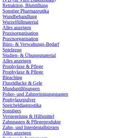
Retraktion, Blutstillung
Sonstige Pharmazeutika
Wundbehandlung
Wurzelfüllmaterial
Alles anzeigen
Praxisorganisation
Praxisorganisation
Büro- & Verwaltungs-Bedarf
Spielzeug
Studien- & Übungsmaterial
Alles anzeigen
Prophylaxe & Pflege
Prophylaxe & Pflege
Bleaching
Fluoridlacke & Gele
Mundspüllösungen
Polier- und Zahnreinigungspasten
Pophylaxepulver
Speicheldiagnostika
Sonstiges
Versiegelung & Hilfsmittel
Zahnpasten & Pflegeprodukte
Zahn- und Interdentalbürsten
Alles anzeigen