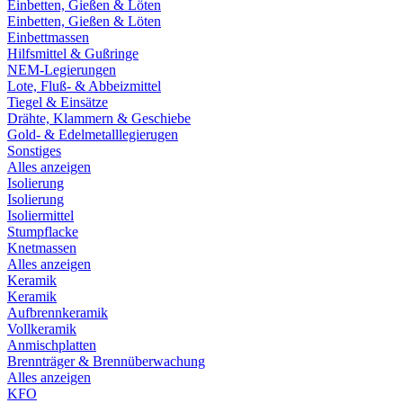
Einbetten, Gießen & Löten
Einbetten, Gießen & Löten
Einbettmassen
Hilfsmittel & Gußringe
NEM-Legierungen
Lote, Fluß- & Abbeizmittel
Tiegel & Einsätze
Drähte, Klammern & Geschiebe
Gold- & Edelmetalllegierugen
Sonstiges
Alles anzeigen
Isolierung
Isolierung
Isoliermittel
Stumpflacke
Knetmassen
Alles anzeigen
Keramik
Keramik
Aufbrennkeramik
Vollkeramik
Anmischplatten
Brennträger & Brennüberwachung
Alles anzeigen
KFO