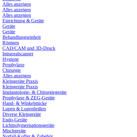
Alles anzeigen
Alles anzeigen
Alles anzeigen
Einrichtung & Geräte
Geräte
Geräte
Behandlungseinheit
Röntgen
CAD/CAM und 3D-Druck
Intraoralscanner
Hygiene
Prophylaxe
Chirurgie
Alles anzeigen
Kleingeräte Praxis
Kleingeräte Praxis
Implantologie- & Chirurgiegeräte
Prophylaxe & ZEG-Geräte
Hand- & Winkelstücke
Lupen & Lupenbrillen
Diverse Kleingeräte
Endo-Geräte
Lichtpolymerisationsgeräte
Mischgeräte
Notfall-Koffer & Zubehör