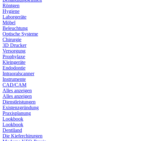
Röntgen
Hygiene
Laborgeräte
Möbel
Beleuchtung
Optische Systeme
Chirurgie
3D Drucker
Versorgung
Prophylaxe
Kleingeräte
Endodontie
Intraoralscanner
Instrumente
CAD/CAM
Alles anzeigen
Alles anzeigen
Dienstleistungen
Existenzgründung
Praxisplanung
Lookbook
Lookbook
Dentiland
Die Kieferchirurgen