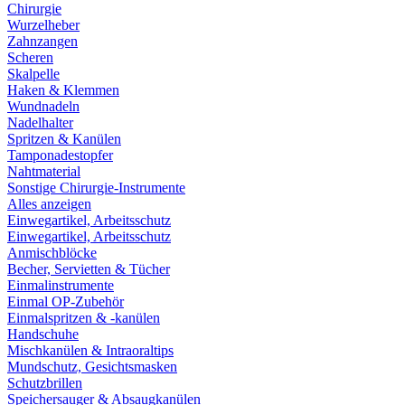
Chirurgie
Wurzelheber
Zahnzangen
Scheren
Skalpelle
Haken & Klemmen
Wundnadeln
Nadelhalter
Spritzen & Kanülen
Tamponadestopfer
Nahtmaterial
Sonstige Chirurgie-Instrumente
Alles anzeigen
Einwegartikel, Arbeitsschutz
Einwegartikel, Arbeitsschutz
Anmischblöcke
Becher, Servietten & Tücher
Einmalinstrumente
Einmal OP-Zubehör
Einmalspritzen & -kanülen
Handschuhe
Mischkanülen & Intraoraltips
Mundschutz, Gesichtsmasken
Schutzbrillen
Speichersauger & Absaugkanülen