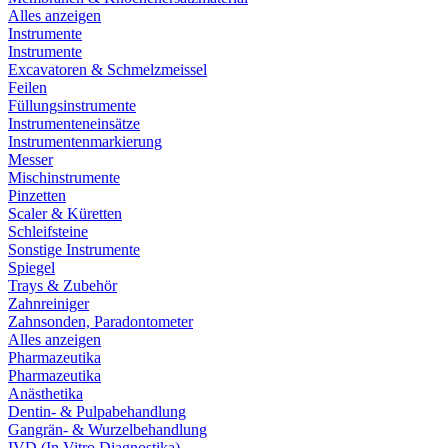
Alles anzeigen
Instrumente
Instrumente
Excavatoren & Schmelzmeissel
Feilen
Füllungsinstrumente
Instrumenteneinsätze
Instrumentenmarkierung
Messer
Mischinstrumente
Pinzetten
Scaler & Küretten
Schleifsteine
Sonstige Instrumente
Spiegel
Trays & Zubehör
Zahnreiniger
Zahnsonden, Paradontometer
Alles anzeigen
Pharmazeutika
Pharmazeutika
Anästhetika
Dentin- & Pulpabehandlung
Gangrän- & Wurzelbehandlung
IVD (In Vitro Diagnostika)