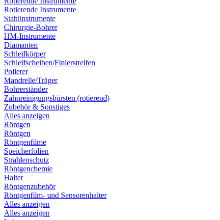
Rotierende Instrumente
Rotierende Instrumente
Stahlinstrumente
Chirurgie-Bohrer
HM-Instrumente
Diamanten
Schleifkörper
Schleifscheiben/Finierstreifen
Polierer
Mandrelle/Träger
Bohrerständer
Zahnreinigungsbürsten (rotierend)
Zubehör & Sonstiges
Alles anzeigen
Röntgen
Röntgen
Röntgenfilme
Speicherfolien
Strahlenschutz
Röntgenchemie
Halter
Röntgenzubehör
Röntgenfilm- und Sensorenhalter
Alles anzeigen
Alles anzeigen