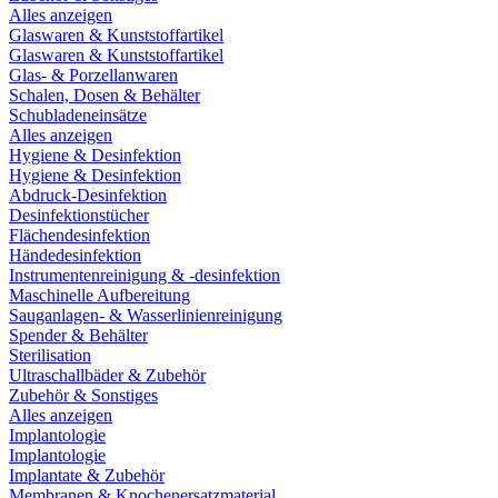
Alles anzeigen
Glaswaren & Kunststoffartikel
Glaswaren & Kunststoffartikel
Glas- & Porzellanwaren
Schalen, Dosen & Behälter
Schubladeneinsätze
Alles anzeigen
Hygiene & Desinfektion
Hygiene & Desinfektion
Abdruck-Desinfektion
Desinfektionstücher
Flächendesinfektion
Händedesinfektion
Instrumentenreinigung & -desinfektion
Maschinelle Aufbereitung
Sauganlagen- & Wasserlinienreinigung
Spender & Behälter
Sterilisation
Ultraschallbäder & Zubehör
Zubehör & Sonstiges
Alles anzeigen
Implantologie
Implantologie
Implantate & Zubehör
Membranen & Knochenersatzmaterial