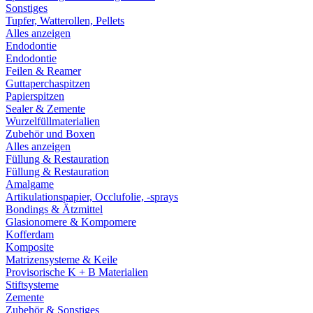
Sonstiges
Tupfer, Watterollen, Pellets
Alles anzeigen
Endodontie
Endodontie
Feilen & Reamer
Guttaperchaspitzen
Papierspitzen
Sealer & Zemente
Wurzelfüllmaterialien
Zubehör und Boxen
Alles anzeigen
Füllung & Restauration
Füllung & Restauration
Amalgame
Artikulationspapier, Occlufolie, -sprays
Bondings & Ätzmittel
Glasionomere & Kompomere
Kofferdam
Komposite
Matrizensysteme & Keile
Provisorische K + B Materialien
Stiftsysteme
Zemente
Zubehör & Sonstiges