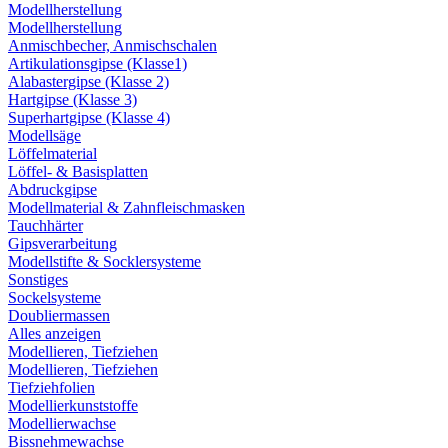
Modellherstellung
Modellherstellung
Anmischbecher, Anmischschalen
Artikulationsgipse (Klasse1)
Alabastergipse (Klasse 2)
Hartgipse (Klasse 3)
Superhartgipse (Klasse 4)
Modellsäge
Löffelmaterial
Löffel- & Basisplatten
Abdruckgipse
Modellmaterial & Zahnfleischmasken
Tauchhärter
Gipsverarbeitung
Modellstifte & Socklersysteme
Sonstiges
Sockelsysteme
Doubliermassen
Alles anzeigen
Modellieren, Tiefziehen
Modellieren, Tiefziehen
Tiefziehfolien
Modellierkunststoffe
Modellierwachse
Bissnehmewachse