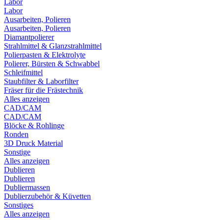
Labor
Labor
Ausarbeiten, Polieren
Ausarbeiten, Polieren
Diamantpolierer
Strahlmittel & Glanzstrahlmittel
Polierpasten & Elektrolyte
Polierer, Bürsten & Schwabbel
Schleifmittel
Staubfilter & Laborfilter
Fräser für die Frästechnik
Alles anzeigen
CAD/CAM
CAD/CAM
Blöcke & Rohlinge
Ronden
3D Druck Material
Sonstige
Alles anzeigen
Dublieren
Dublieren
Dubliermassen
Dublierzubehör & Küvetten
Sonstiges
Alles anzeigen