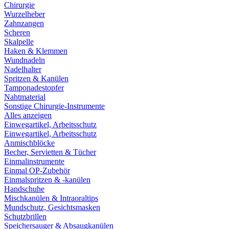
Chirurgie
Wurzelheber
Zahnzangen
Scheren
Skalpelle
Haken & Klemmen
Wundnadeln
Nadelhalter
Spritzen & Kanülen
Tamponadestopfer
Nahtmaterial
Sonstige Chirurgie-Instrumente
Alles anzeigen
Einwegartikel, Arbeitsschutz
Einwegartikel, Arbeitsschutz
Anmischblöcke
Becher, Servietten & Tücher
Einmalinstrumente
Einmal OP-Zubehör
Einmalspritzen & -kanülen
Handschuhe
Mischkanülen & Intraoraltips
Mundschutz, Gesichtsmasken
Schutzbrillen
Speichersauger & Absaugkanülen