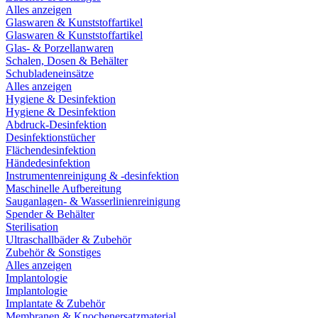
Alles anzeigen
Glaswaren & Kunststoffartikel
Glaswaren & Kunststoffartikel
Glas- & Porzellanwaren
Schalen, Dosen & Behälter
Schubladeneinsätze
Alles anzeigen
Hygiene & Desinfektion
Hygiene & Desinfektion
Abdruck-Desinfektion
Desinfektionstücher
Flächendesinfektion
Händedesinfektion
Instrumentenreinigung & -desinfektion
Maschinelle Aufbereitung
Sauganlagen- & Wasserlinienreinigung
Spender & Behälter
Sterilisation
Ultraschallbäder & Zubehör
Zubehör & Sonstiges
Alles anzeigen
Implantologie
Implantologie
Implantate & Zubehör
Membranen & Knochenersatzmaterial