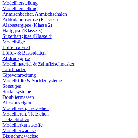
Modellherstellung
Modellherstellung
Anmischbecher, Anmischschalen
Artikulationsgipse (Klasse1)
Alabastergipse (Klasse 2)
Hartgipse (Klasse 3)
Superhartgipse (Klasse 4)
Modellsäge
Löffelmaterial
Löffel- & Basisplatten
Abdruckgipse
Modellmaterial & Zahnfleischmasken
Tauchhärter
Gipsverarbeitung
Modellstifte & Socklersysteme
Sonstiges
Sockelsysteme
Doubliermassen
Alles anzeigen
Modellieren, Tiefziehen
Modellieren, Tiefziehen
Tiefziehfolien
Modellierkunststoffe
Modellierwachse
Bissnehmewachse