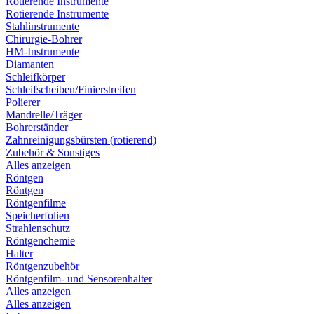
Rotierende Instrumente
Rotierende Instrumente
Stahlinstrumente
Chirurgie-Bohrer
HM-Instrumente
Diamanten
Schleifkörper
Schleifscheiben/Finierstreifen
Polierer
Mandrelle/Träger
Bohrerständer
Zahnreinigungsbürsten (rotierend)
Zubehör & Sonstiges
Alles anzeigen
Röntgen
Röntgen
Röntgenfilme
Speicherfolien
Strahlenschutz
Röntgenchemie
Halter
Röntgenzubehör
Röntgenfilm- und Sensorenhalter
Alles anzeigen
Alles anzeigen