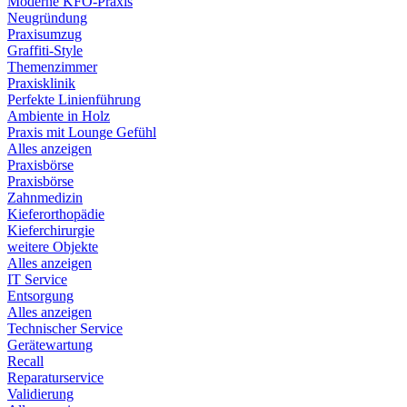
Moderne KFO-Praxis
Neugründung
Praxisumzug
Graffiti-Style
Themenzimmer
Praxisklinik
Perfekte Linienführung
Ambiente in Holz
Praxis mit Lounge Gefühl
Alles anzeigen
Praxisbörse
Praxisbörse
Zahnmedizin
Kieferorthopädie
Kieferchirurgie
weitere Objekte
Alles anzeigen
IT Service
Entsorgung
Alles anzeigen
Technischer Service
Gerätewartung
Recall
Reparaturservice
Validierung