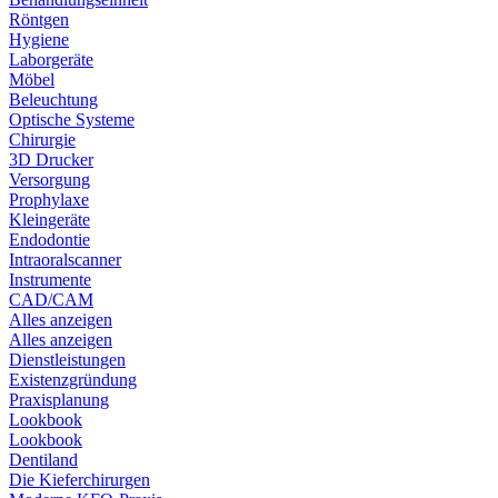
Röntgen
Hygiene
Laborgeräte
Möbel
Beleuchtung
Optische Systeme
Chirurgie
3D Drucker
Versorgung
Prophylaxe
Kleingeräte
Endodontie
Intraoralscanner
Instrumente
CAD/CAM
Alles anzeigen
Alles anzeigen
Dienstleistungen
Existenzgründung
Praxisplanung
Lookbook
Lookbook
Dentiland
Die Kieferchirurgen