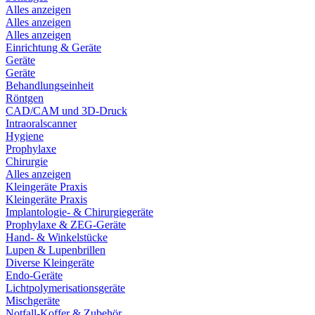
Alles anzeigen
Alles anzeigen
Alles anzeigen
Einrichtung & Geräte
Geräte
Geräte
Behandlungseinheit
Röntgen
CAD/CAM und 3D-Druck
Intraoralscanner
Hygiene
Prophylaxe
Chirurgie
Alles anzeigen
Kleingeräte Praxis
Kleingeräte Praxis
Implantologie- & Chirurgiegeräte
Prophylaxe & ZEG-Geräte
Hand- & Winkelstücke
Lupen & Lupenbrillen
Diverse Kleingeräte
Endo-Geräte
Lichtpolymerisationsgeräte
Mischgeräte
Notfall-Koffer & Zubehör