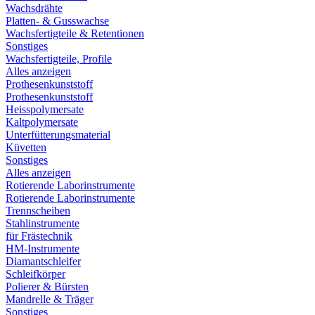
Wachsdrähte
Platten- & Gusswachse
Wachsfertigteile & Retentionen
Sonstiges
Wachsfertigteile, Profile
Alles anzeigen
Prothesenkunststoff
Prothesenkunststoff
Heisspolymersate
Kaltpolymersate
Unterfütterungsmaterial
Küvetten
Sonstiges
Alles anzeigen
Rotierende Laborinstrumente
Rotierende Laborinstrumente
Trennscheiben
Stahlinstrumente
für Frästechnik
HM-Instrumente
Diamantschleifer
Schleifkörper
Polierer & Bürsten
Mandrelle & Träger
Sonstiges