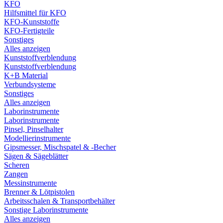
KFO
Hilfsmittel für KFO
KFO-Kunststoffe
KFO-Fertigteile
Sonstiges
Alles anzeigen
Kunststoffverblendung
Kunststoffverblendung
K+B Material
Verbundsysteme
Sonstiges
Alles anzeigen
Laborinstrumente
Laborinstrumente
Pinsel, Pinselhalter
Modellierinstrumente
Gipsmesser, Mischspatel & -Becher
Sägen & Sägeblätter
Scheren
Zangen
Messinstrumente
Brenner & Lötpistolen
Arbeitsschalen & Transportbehälter
Sonstige Laborinstrumente
Alles anzeigen