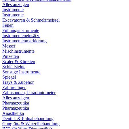
Alles anzeigen
Instrumente
Instrumente
Excavatoren & Schmelzmeissel
Feilen
Füllungsinstrumente
Instrumenteneinsätze
Instrumentenmarkierung
Messer
Mischinstrumente
Pinzetten
Scaler & Küretten
Schleifsteine
Sonstige Instrumente
Spiegel
Trays & Zubehör
Zahnreiniger
Zahnsonden, Paradontometer
Alles anzeigen
Pharmazeutika
Pharmazeutika
Anästhetika
Dentin- & Pulpabehandlung
Gangrän- & Wurzelbehandlung
IVD (In Vitro Diagnostika)