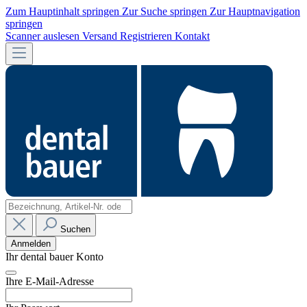
Zum Hauptinhalt springen
Zur Suche springen
Zur Hauptnavigation
springen
Scanner auslesen
Versand
Registrieren
Kontakt
Suchen
Anmelden
Ihr dental bauer Konto
Ihre E-Mail-Adresse