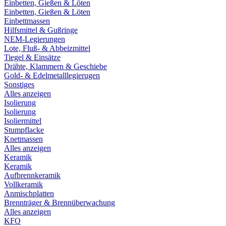
Einbetten, Gießen & Löten
Einbetten, Gießen & Löten
Einbettmassen
Hilfsmittel & Gußringe
NEM-Legierungen
Lote, Fluß- & Abbeizmittel
Tiegel & Einsätze
Drähte, Klammern & Geschiebe
Gold- & Edelmetalllegierugen
Sonstiges
Alles anzeigen
Isolierung
Isolierung
Isoliermittel
Stumpflacke
Knetmassen
Alles anzeigen
Keramik
Keramik
Aufbrennkeramik
Vollkeramik
Anmischplatten
Brennträger & Brennüberwachung
Alles anzeigen
KFO