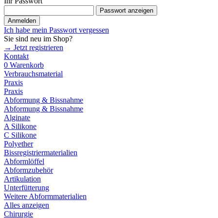
Ihr Passwort
Passwort anzeigen
Anmelden
Ich habe mein Passwort vergessen
Sie sind neu im Shop?
→ Jetzt registrieren
Kontakt
0
Warenkorb
Verbrauchsmaterial
Praxis
Praxis
Abformung & Bissnahme
Abformung & Bissnahme
Alginate
A Silikone
C Silikone
Polyether
Bissregistriermaterialien
Abformlöffel
Abformzubehör
Artikulation
Unterfütterung
Weitere Abformmaterialien
Alles anzeigen
Chirurgie