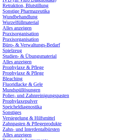
Retraktion, Blutstillung
Sonstige Pharmazeutika
Wundbehandlung
Wurzelfüllmaterial
Alles anzeigen
Praxisorganisation
Praxisorganisation
Büro- & Verwaltungs-Bedarf
Spielzeug
Studien- & Übungsmaterial
Alles anzeigen
Prophylaxe & Pflege
Prophylaxe & Pflege
Bleaching
Fluoridlacke & Gele
Mundspüllösungen
Polier- und Zahnreinigungspasten
Prophylaxepulver
Speicheldiagnostika
Sonstiges
Versiegelung & Hilfsmittel
Zahnpasten & Pflegeprodukte
Zahn- und Interdentalbürsten
Alles anzeigen