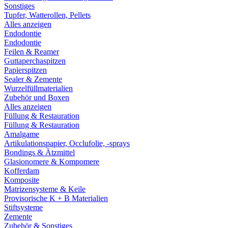
Sonstiges
Tupfer, Watterollen, Pellets
Alles anzeigen
Endodontie
Endodontie
Feilen & Reamer
Guttaperchaspitzen
Papierspitzen
Sealer & Zemente
Wurzelfüllmaterialien
Zubehör und Boxen
Alles anzeigen
Füllung & Restauration
Füllung & Restauration
Amalgame
Artikulationspapier, Occlufolie, -sprays
Bondings & Ätzmittel
Glasionomere & Kompomere
Kofferdam
Komposite
Matrizensysteme & Keile
Provisorische K + B Materialien
Stiftsysteme
Zemente
Zubehör & Sonstiges