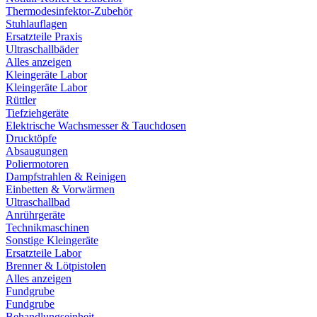
Thermodesinfektor-Zubehör
Stuhlauflagen
Ersatzteile Praxis
Ultraschallbäder
Alles anzeigen
Kleingeräte Labor
Kleingeräte Labor
Rüttler
Tiefziehgeräte
Elektrische Wachsmesser & Tauchdosen
Drucktöpfe
Absaugungen
Poliermotoren
Dampfstrahlen & Reinigen
Einbetten & Vorwärmen
Ultraschallbad
Anrührgeräte
Technikmaschinen
Sonstige Kleingeräte
Ersatzteile Labor
Brenner & Lötpistolen
Alles anzeigen
Fundgrube
Fundgrube
Behandlungseinheit