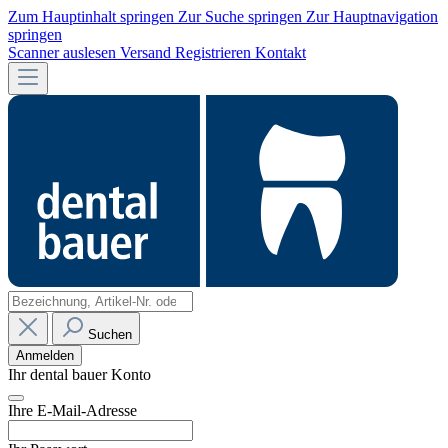
Zum Hauptinhalt springen
Zur Suche springen
Zur Hauptnavigation
springen
Scanner auslesen
Versand
Registrieren
Kontakt
Suchen
Anmelden
Ihr dental bauer Konto
Ihre E-Mail-Adresse