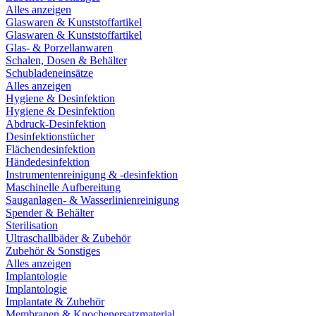
Alles anzeigen
Glaswaren & Kunststoffartikel
Glaswaren & Kunststoffartikel
Glas- & Porzellanwaren
Schalen, Dosen & Behälter
Schubladeneinsätze
Alles anzeigen
Hygiene & Desinfektion
Hygiene & Desinfektion
Abdruck-Desinfektion
Desinfektionstücher
Flächendesinfektion
Händedesinfektion
Instrumentenreinigung & -desinfektion
Maschinelle Aufbereitung
Sauganlagen- & Wasserlinienreinigung
Spender & Behälter
Sterilisation
Ultraschallbäder & Zubehör
Zubehör & Sonstiges
Alles anzeigen
Implantologie
Implantologie
Implantate & Zubehör
Membranen & Knochenersatzmaterial