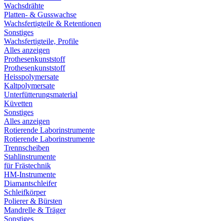
Wachsdrähte
Platten- & Gusswachse
Wachsfertigteile & Retentionen
Sonstiges
Wachsfertigteile, Profile
Alles anzeigen
Prothesenkunststoff
Prothesenkunststoff
Heisspolymersate
Kaltpolymersate
Unterfütterungsmaterial
Küvetten
Sonstiges
Alles anzeigen
Rotierende Laborinstrumente
Rotierende Laborinstrumente
Trennscheiben
Stahlinstrumente
für Frästechnik
HM-Instrumente
Diamantschleifer
Schleifkörper
Polierer & Bürsten
Mandrelle & Träger
Sonstiges