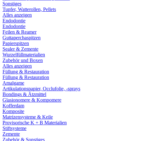
Sonstiges
Tupfer, Watterollen, Pellets
Alles anzeigen
Endodontie
Endodontie
Feilen & Reamer
Guttaperchaspitzen
Papierspitzen
Sealer & Zemente
Wurzelfüllmaterialien
Zubehör und Boxen
Alles anzeigen
Füllung & Restauration
Füllung & Restauration
Amalgame
Artikulationspapier, Occlufolie, -sprays
Bondings & Ätzmittel
Glasionomere & Kompomere
Kofferdam
Komposite
Matrizensysteme & Keile
Provisorische K + B Materialien
Stiftsysteme
Zemente
Zubehör & Sonstiges