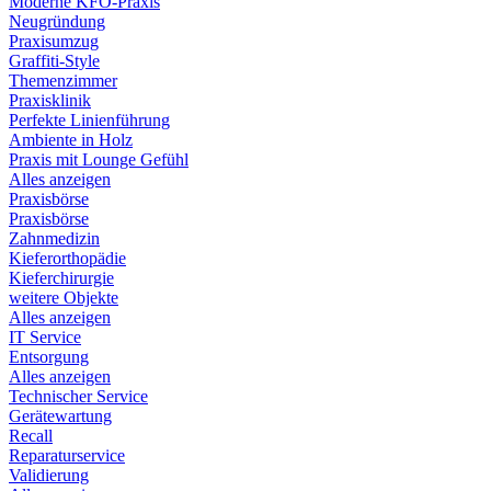
Moderne KFO-Praxis
Neugründung
Praxisumzug
Graffiti-Style
Themenzimmer
Praxisklinik
Perfekte Linienführung
Ambiente in Holz
Praxis mit Lounge Gefühl
Alles anzeigen
Praxisbörse
Praxisbörse
Zahnmedizin
Kieferorthopädie
Kieferchirurgie
weitere Objekte
Alles anzeigen
IT Service
Entsorgung
Alles anzeigen
Technischer Service
Gerätewartung
Recall
Reparaturservice
Validierung