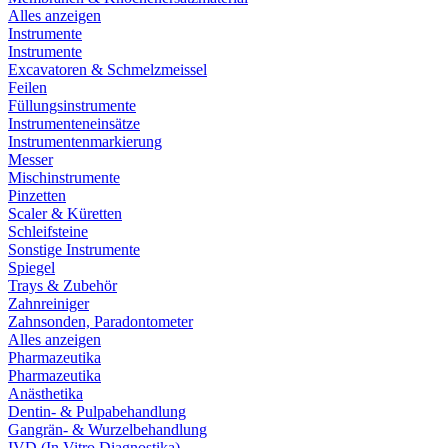
Alles anzeigen
Instrumente
Instrumente
Excavatoren & Schmelzmeissel
Feilen
Füllungsinstrumente
Instrumenteneinsätze
Instrumentenmarkierung
Messer
Mischinstrumente
Pinzetten
Scaler & Küretten
Schleifsteine
Sonstige Instrumente
Spiegel
Trays & Zubehör
Zahnreiniger
Zahnsonden, Paradontometer
Alles anzeigen
Pharmazeutika
Pharmazeutika
Anästhetika
Dentin- & Pulpabehandlung
Gangrän- & Wurzelbehandlung
IVD (In Vitro Diagnostika)