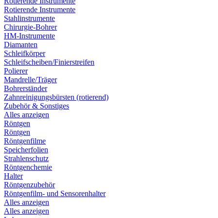
Rotierende Instrumente
Rotierende Instrumente
Stahlinstrumente
Chirurgie-Bohrer
HM-Instrumente
Diamanten
Schleifkörper
Schleifscheiben/Finierstreifen
Polierer
Mandrelle/Träger
Bohrerständer
Zahnreinigungsbürsten (rotierend)
Zubehör & Sonstiges
Alles anzeigen
Röntgen
Röntgen
Röntgenfilme
Speicherfolien
Strahlenschutz
Röntgenchemie
Halter
Röntgenzubehör
Röntgenfilm- und Sensorenhalter
Alles anzeigen
Alles anzeigen