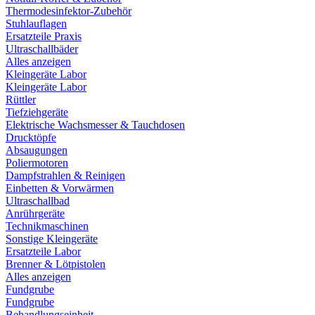
Thermodesinfektor-Zubehör
Stuhlauflagen
Ersatzteile Praxis
Ultraschallbäder
Alles anzeigen
Kleingeräte Labor
Kleingeräte Labor
Rüttler
Tiefziehgeräte
Elektrische Wachsmesser & Tauchdosen
Drucktöpfe
Absaugungen
Poliermotoren
Dampfstrahlen & Reinigen
Einbetten & Vorwärmen
Ultraschallbad
Anrührgeräte
Technikmaschinen
Sonstige Kleingeräte
Ersatzteile Labor
Brenner & Lötpistolen
Alles anzeigen
Fundgrube
Fundgrube
Behandlungseinheit