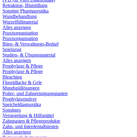
Retraktion, Blutstillung
Sonstige Pharmazeutika
Wundbehandlung
Wurzelfüllmaterial
Alles anzeigen
Praxisorganisation
Praxisorganisation
Büro- & Verwaltungs-Bedarf
Spielzeug
Studien- & Übungsmaterial
Alles anzeigen
Prophylaxe & Pflege
Prophylaxe & Pflege
Bleaching
Fluoridlacke & Gele
Mundspüllösungen
Polier- und Zahnreinigungspasten
Prophylaxepulver
Speicheldiagnostika
Sonstiges
Versiegelung & Hilfsmittel
Zahnpasten & Pflegeprodukte
Zahn- und Interdentalbürsten
Alles anzeigen