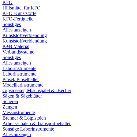
KFO
Hilfsmittel für KFO
KFO-Kunststoffe
KFO-Fertigteile
Sonstiges
Alles anzeigen
Kunststoffverblendung
Kunststoffverblendung
K+B Material
Verbundsysteme
Sonstiges
Alles anzeigen
Laborinstrumente
Laborinstrumente
Pinsel, Pinselhalter
Modellierinstrumente
Gipsmesser, Mischspatel & -Becher
Sägen & Sägeblätter
Scheren
Zangen
Messinstrumente
Brenner & Lötpistolen
Arbeitsschalen & Transportbehälter
Sonstige Laborinstrumente
Alles anzeigen