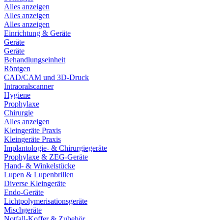
Alles anzeigen
Alles anzeigen
Alles anzeigen
Einrichtung & Geräte
Geräte
Geräte
Behandlungseinheit
Röntgen
CAD/CAM und 3D-Druck
Intraoralscanner
Hygiene
Prophylaxe
Chirurgie
Alles anzeigen
Kleingeräte Praxis
Kleingeräte Praxis
Implantologie- & Chirurgiegeräte
Prophylaxe & ZEG-Geräte
Hand- & Winkelstücke
Lupen & Lupenbrillen
Diverse Kleingeräte
Endo-Geräte
Lichtpolymerisationsgeräte
Mischgeräte
Notfall-Koffer & Zubehör