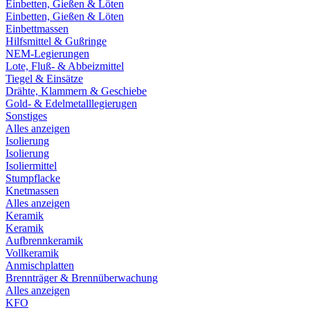
Einbetten, Gießen & Löten
Einbetten, Gießen & Löten
Einbettmassen
Hilfsmittel & Gußringe
NEM-Legierungen
Lote, Fluß- & Abbeizmittel
Tiegel & Einsätze
Drähte, Klammern & Geschiebe
Gold- & Edelmetalllegierugen
Sonstiges
Alles anzeigen
Isolierung
Isolierung
Isoliermittel
Stumpflacke
Knetmassen
Alles anzeigen
Keramik
Keramik
Aufbrennkeramik
Vollkeramik
Anmischplatten
Brennträger & Brennüberwachung
Alles anzeigen
KFO