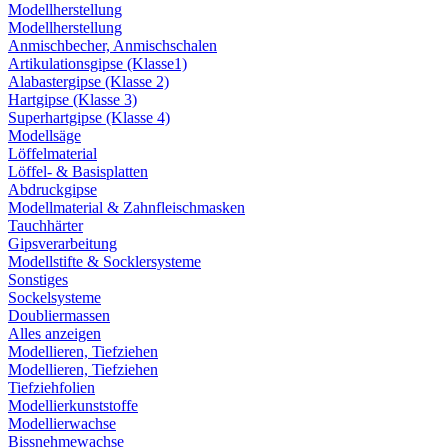
Modellherstellung
Modellherstellung
Anmischbecher, Anmischschalen
Artikulationsgipse (Klasse1)
Alabastergipse (Klasse 2)
Hartgipse (Klasse 3)
Superhartgipse (Klasse 4)
Modellsäge
Löffelmaterial
Löffel- & Basisplatten
Abdruckgipse
Modellmaterial & Zahnfleischmasken
Tauchhärter
Gipsverarbeitung
Modellstifte & Socklersysteme
Sonstiges
Sockelsysteme
Doubliermassen
Alles anzeigen
Modellieren, Tiefziehen
Modellieren, Tiefziehen
Tiefziehfolien
Modellierkunststoffe
Modellierwachse
Bissnehmewachse