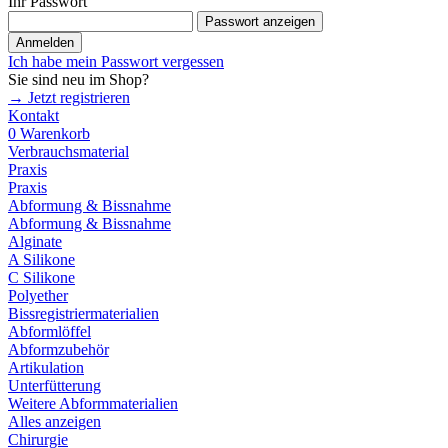
Ihr Passwort
Passwort anzeigen
Anmelden
Ich habe mein Passwort vergessen
Sie sind neu im Shop?
→ Jetzt registrieren
Kontakt
0
Warenkorb
Verbrauchsmaterial
Praxis
Praxis
Abformung & Bissnahme
Abformung & Bissnahme
Alginate
A Silikone
C Silikone
Polyether
Bissregistriermaterialien
Abformlöffel
Abformzubehör
Artikulation
Unterfütterung
Weitere Abformmaterialien
Alles anzeigen
Chirurgie