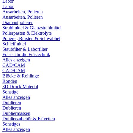
Labor
Labor
Ausarbeiten, Polieren
Ausarbeiten, Polieren
Diamantpolierer
Strahlmittel & Glanzstrahlmittel
Polierpasten & Elektrolyte
Polierer, Bürsten & Schwabbel
Schleifmittel
Staubfilter & Laborfilter
Fräser für die Frästechnik
Alles anzeigen
CAD/CAM
CAD/CAM
Blöcke & Rohlinge
Ronden
3D Druck Material
Sonstige
Alles anzeigen
Dublieren
Dublieren
Dubliermassen
Dublierzubehör & Küvetten
Sonstiges
Alles anzeigen