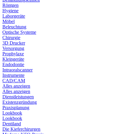
Röntgen
Hygiene
Laborgeräte
Möbel
Beleuchtung
Optische Systeme
Chirurgie
3D Drucker
Versorgung
Prophylaxe
Kleingeräte
Endodontie
Intraoralscanner
Instrumente
CAD/CAM
Alles anzeigen
Alles anzeigen
Dienstleistungen
Existenzgründung
Praxisplanung
Lookbook
Lookbook
Dentiland
Die Kieferchirurgen