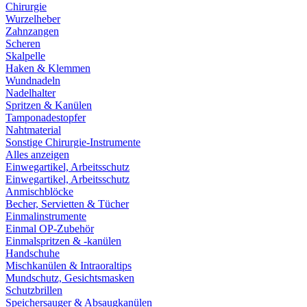
Chirurgie
Wurzelheber
Zahnzangen
Scheren
Skalpelle
Haken & Klemmen
Wundnadeln
Nadelhalter
Spritzen & Kanülen
Tamponadestopfer
Nahtmaterial
Sonstige Chirurgie-Instrumente
Alles anzeigen
Einwegartikel, Arbeitsschutz
Einwegartikel, Arbeitsschutz
Anmischblöcke
Becher, Servietten & Tücher
Einmalinstrumente
Einmal OP-Zubehör
Einmalspritzen & -kanülen
Handschuhe
Mischkanülen & Intraoraltips
Mundschutz, Gesichtsmasken
Schutzbrillen
Speichersauger & Absaugkanülen