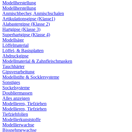
Modellherstellung
Modellherstellung
Anmischbecher, Anmischschalen
Artikulationsgipse (Klasse1)
Alabastergipse (Klasse 2)
Hartgipse (Klasse 3)
Superhartgipse (Klasse 4)
Modellsäge
Löffelmaterial
Löffel- & Basisplatten
Abdruckgipse
Modellmaterial & Zahnfleischmasken
Tauchhärter
Gipsverarbeitung
Modellstifte & Socklersysteme
Sonstiges
Sockelsysteme
Doubliermassen
Alles anzeigen
Modellieren, Tiefziehen
Modellieren, Tiefziehen
Tiefziehfolien
Modellierkunststoffe
Modellierwachse
Bissnehmewachse