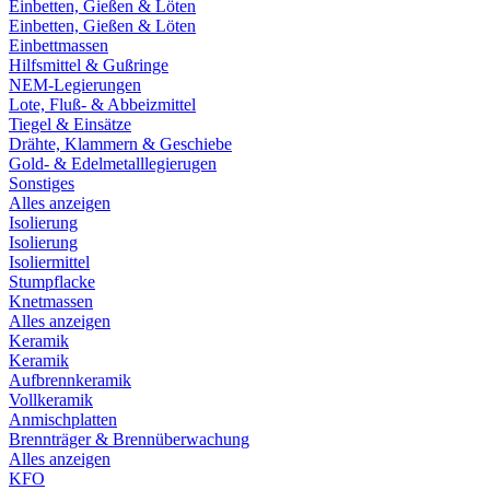
Einbetten, Gießen & Löten
Einbetten, Gießen & Löten
Einbettmassen
Hilfsmittel & Gußringe
NEM-Legierungen
Lote, Fluß- & Abbeizmittel
Tiegel & Einsätze
Drähte, Klammern & Geschiebe
Gold- & Edelmetalllegierugen
Sonstiges
Alles anzeigen
Isolierung
Isolierung
Isoliermittel
Stumpflacke
Knetmassen
Alles anzeigen
Keramik
Keramik
Aufbrennkeramik
Vollkeramik
Anmischplatten
Brennträger & Brennüberwachung
Alles anzeigen
KFO