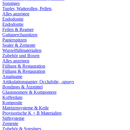
Sonstiges
Tupfer, Watterollen, Pellets
Alles anzeigen
Endodontie
Endodontie
Feilen & Reamer
Guttaperchaspitzen
Papierspitzen
Sealer & Zemente
Wurzelfüllmaterialien
Zubehör und Boxen
Alles anzeigen
Füllung & Restauration
Füllung & Restauration
Amalgame
Artikulationspapier, Occlufolie, -sprays
Bondings & Ätzmittel
Glasionomere & Kompomere
Kofferdam
Komposite
Matrizensysteme & Keile
Provisorische K + B Materialien
Stiftsysteme
Zemente
Zubehör & Sonstiges