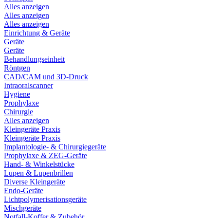
Alles anzeigen
Alles anzeigen
Alles anzeigen
Einrichtung & Geräte
Geräte
Geräte
Behandlungseinheit
Röntgen
CAD/CAM und 3D-Druck
Intraoralscanner
Hygiene
Prophylaxe
Chirurgie
Alles anzeigen
Kleingeräte Praxis
Kleingeräte Praxis
Implantologie- & Chirurgiegeräte
Prophylaxe & ZEG-Geräte
Hand- & Winkelstücke
Lupen & Lupenbrillen
Diverse Kleingeräte
Endo-Geräte
Lichtpolymerisationsgeräte
Mischgeräte
Notfall-Koffer & Zubehör