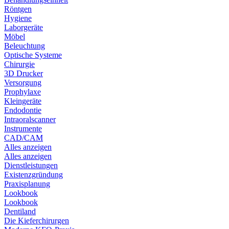
Röntgen
Hygiene
Laborgeräte
Möbel
Beleuchtung
Optische Systeme
Chirurgie
3D Drucker
Versorgung
Prophylaxe
Kleingeräte
Endodontie
Intraoralscanner
Instrumente
CAD/CAM
Alles anzeigen
Alles anzeigen
Dienstleistungen
Existenzgründung
Praxisplanung
Lookbook
Lookbook
Dentiland
Die Kieferchirurgen