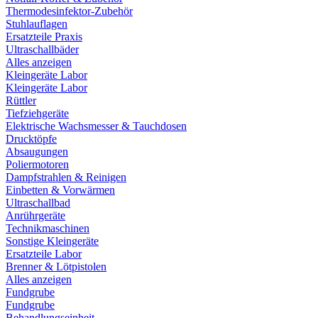
Thermodesinfektor-Zubehör
Stuhlauflagen
Ersatzteile Praxis
Ultraschallbäder
Alles anzeigen
Kleingeräte Labor
Kleingeräte Labor
Rüttler
Tiefziehgeräte
Elektrische Wachsmesser & Tauchdosen
Drucktöpfe
Absaugungen
Poliermotoren
Dampfstrahlen & Reinigen
Einbetten & Vorwärmen
Ultraschallbad
Anrührgeräte
Technikmaschinen
Sonstige Kleingeräte
Ersatzteile Labor
Brenner & Lötpistolen
Alles anzeigen
Fundgrube
Fundgrube
Behandlungseinheit