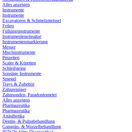
Alles anzeigen
Instrumente
Instrumente
Excavatoren & Schmelzmeissel
Feilen
Füllungsinstrumente
Instrumenteneinsätze
Instrumentenmarkierung
Messer
Mischinstrumente
Pinzetten
Scaler & Küretten
Schleifsteine
Sonstige Instrumente
Spiegel
Trays & Zubehör
Zahnreiniger
Zahnsonden, Paradontometer
Alles anzeigen
Pharmazeutika
Pharmazeutika
Anästhetika
Dentin- & Pulpabehandlung
Gangrän- & Wurzelbehandlung
IVD (In Vitro Diagnostika)