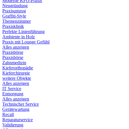
Moderne KFO-Praxis
Neugründung
Praxisumzug
Graffiti-Style
Themenzimmer
Praxisklinik
Perfekte Linienführung
Ambiente in Holz
Praxis mit Lounge Gefühl
Alles anzeigen
Praxisbörse
Praxisbörse
Zahnmedizin
Kieferorthopädie
Kieferchirurgie
weitere Objekte
Alles anzeigen
IT Service
Entsorgung
Alles anzeigen
Technischer Service
Gerätewartung
Recall
Reparaturservice
Validierung