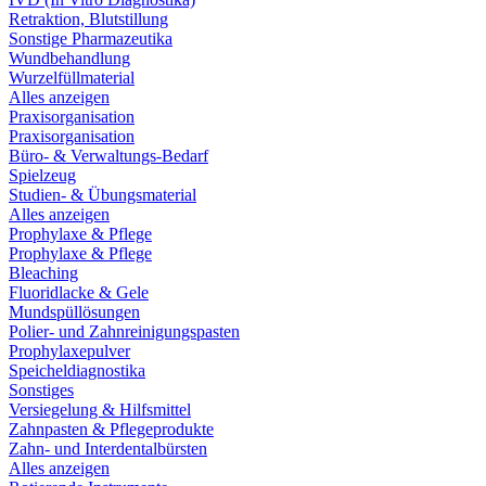
Retraktion, Blutstillung
Sonstige Pharmazeutika
Wundbehandlung
Wurzelfüllmaterial
Alles anzeigen
Praxisorganisation
Praxisorganisation
Büro- & Verwaltungs-Bedarf
Spielzeug
Studien- & Übungsmaterial
Alles anzeigen
Prophylaxe & Pflege
Prophylaxe & Pflege
Bleaching
Fluoridlacke & Gele
Mundspüllösungen
Polier- und Zahnreinigungspasten
Prophylaxepulver
Speicheldiagnostika
Sonstiges
Versiegelung & Hilfsmittel
Zahnpasten & Pflegeprodukte
Zahn- und Interdentalbürsten
Alles anzeigen