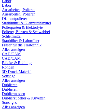
Labor
Labor
Ausarbeiten, Polieren
Ausarbeiten, Polieren
Diamantpolierer
Strahlmittel & Glanzstrahlmittel
Polierpasten & Elektrolyte
Polierer, Bürsten & Schwabbel
Schleifmittel
Staubfilter & Laborfilter
Fräser für die Frästechnik
Alles anzeigen
CAD/CAM
CAD/CAM
Blöcke & Rohlinge
Ronden
3D Druck Material
Sonstige
Alles anzeigen
Dublieren
Dublieren
Dubliermassen
Dublierzubehör & Küvetten
Sonstiges
Alles anzeigen