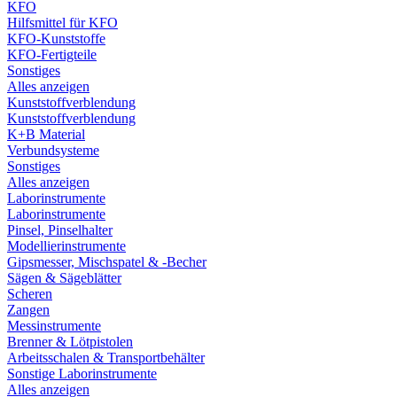
KFO
Hilfsmittel für KFO
KFO-Kunststoffe
KFO-Fertigteile
Sonstiges
Alles anzeigen
Kunststoffverblendung
Kunststoffverblendung
K+B Material
Verbundsysteme
Sonstiges
Alles anzeigen
Laborinstrumente
Laborinstrumente
Pinsel, Pinselhalter
Modellierinstrumente
Gipsmesser, Mischspatel & -Becher
Sägen & Sägeblätter
Scheren
Zangen
Messinstrumente
Brenner & Lötpistolen
Arbeitsschalen & Transportbehälter
Sonstige Laborinstrumente
Alles anzeigen