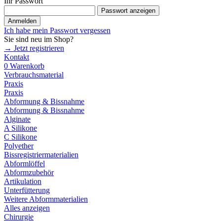
Ihr Passwort
Passwort anzeigen
Anmelden
Ich habe mein Passwort vergessen
Sie sind neu im Shop?
→ Jetzt registrieren
Kontakt
0
Warenkorb
Verbrauchsmaterial
Praxis
Praxis
Abformung & Bissnahme
Abformung & Bissnahme
Alginate
A Silikone
C Silikone
Polyether
Bissregistriermaterialien
Abformlöffel
Abformzubehör
Artikulation
Unterfütterung
Weitere Abformmaterialien
Alles anzeigen
Chirurgie