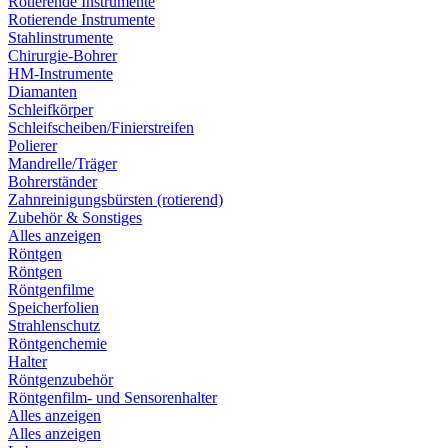
Rotierende Instrumente
Rotierende Instrumente
Stahlinstrumente
Chirurgie-Bohrer
HM-Instrumente
Diamanten
Schleifkörper
Schleifscheiben/Finierstreifen
Polierer
Mandrelle/Träger
Bohrerständer
Zahnreinigungsbürsten (rotierend)
Zubehör & Sonstiges
Alles anzeigen
Röntgen
Röntgen
Röntgenfilme
Speicherfolien
Strahlenschutz
Röntgenchemie
Halter
Röntgenzubehör
Röntgenfilm- und Sensorenhalter
Alles anzeigen
Alles anzeigen