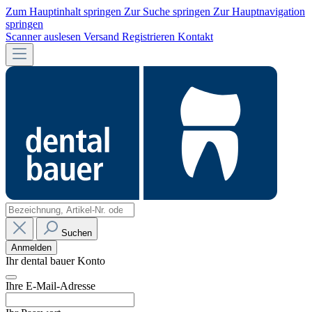
Zum Hauptinhalt springen
Zur Suche springen
Zur Hauptnavigation
springen
Scanner auslesen
Versand
Registrieren
Kontakt
Suchen
Anmelden
Ihr dental bauer Konto
Ihre E-Mail-Adresse