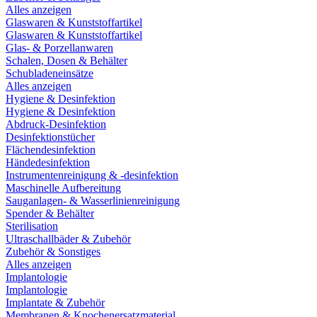
Alles anzeigen
Glaswaren & Kunststoffartikel
Glaswaren & Kunststoffartikel
Glas- & Porzellanwaren
Schalen, Dosen & Behälter
Schubladeneinsätze
Alles anzeigen
Hygiene & Desinfektion
Hygiene & Desinfektion
Abdruck-Desinfektion
Desinfektionstücher
Flächendesinfektion
Händedesinfektion
Instrumentenreinigung & -desinfektion
Maschinelle Aufbereitung
Sauganlagen- & Wasserlinienreinigung
Spender & Behälter
Sterilisation
Ultraschallbäder & Zubehör
Zubehör & Sonstiges
Alles anzeigen
Implantologie
Implantologie
Implantate & Zubehör
Membranen & Knochenersatzmaterial