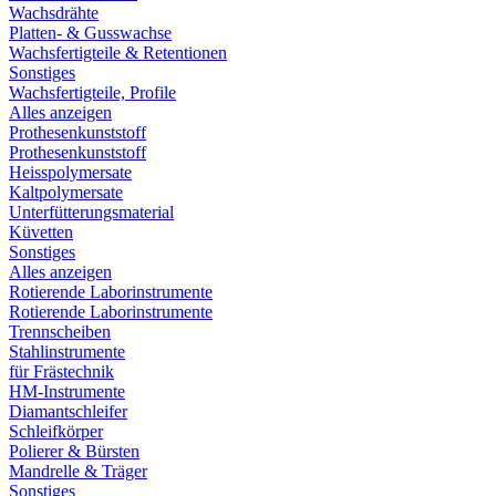
Wachsdrähte
Platten- & Gusswachse
Wachsfertigteile & Retentionen
Sonstiges
Wachsfertigteile, Profile
Alles anzeigen
Prothesenkunststoff
Prothesenkunststoff
Heisspolymersate
Kaltpolymersate
Unterfütterungsmaterial
Küvetten
Sonstiges
Alles anzeigen
Rotierende Laborinstrumente
Rotierende Laborinstrumente
Trennscheiben
Stahlinstrumente
für Frästechnik
HM-Instrumente
Diamantschleifer
Schleifkörper
Polierer & Bürsten
Mandrelle & Träger
Sonstiges