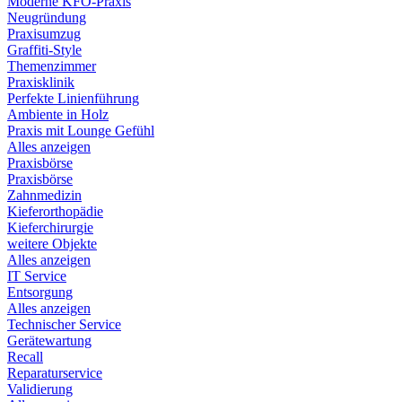
Moderne KFO-Praxis
Neugründung
Praxisumzug
Graffiti-Style
Themenzimmer
Praxisklinik
Perfekte Linienführung
Ambiente in Holz
Praxis mit Lounge Gefühl
Alles anzeigen
Praxisbörse
Praxisbörse
Zahnmedizin
Kieferorthopädie
Kieferchirurgie
weitere Objekte
Alles anzeigen
IT Service
Entsorgung
Alles anzeigen
Technischer Service
Gerätewartung
Recall
Reparaturservice
Validierung