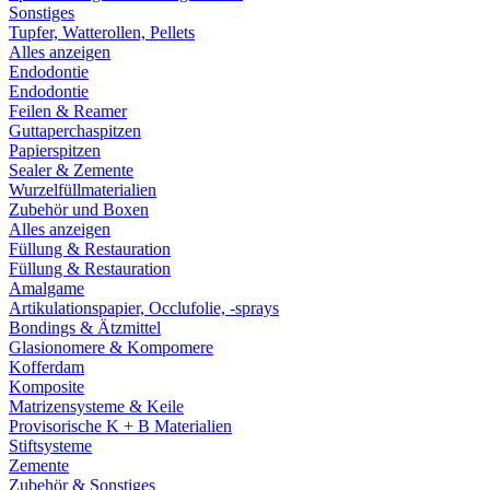
Sonstiges
Tupfer, Watterollen, Pellets
Alles anzeigen
Endodontie
Endodontie
Feilen & Reamer
Guttaperchaspitzen
Papierspitzen
Sealer & Zemente
Wurzelfüllmaterialien
Zubehör und Boxen
Alles anzeigen
Füllung & Restauration
Füllung & Restauration
Amalgame
Artikulationspapier, Occlufolie, -sprays
Bondings & Ätzmittel
Glasionomere & Kompomere
Kofferdam
Komposite
Matrizensysteme & Keile
Provisorische K + B Materialien
Stiftsysteme
Zemente
Zubehör & Sonstiges