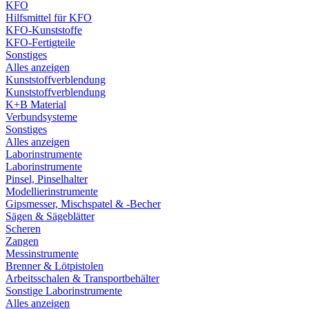
KFO
Hilfsmittel für KFO
KFO-Kunststoffe
KFO-Fertigteile
Sonstiges
Alles anzeigen
Kunststoffverblendung
Kunststoffverblendung
K+B Material
Verbundsysteme
Sonstiges
Alles anzeigen
Laborinstrumente
Laborinstrumente
Pinsel, Pinselhalter
Modellierinstrumente
Gipsmesser, Mischspatel & -Becher
Sägen & Sägeblätter
Scheren
Zangen
Messinstrumente
Brenner & Lötpistolen
Arbeitsschalen & Transportbehälter
Sonstige Laborinstrumente
Alles anzeigen