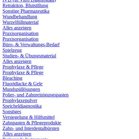
Retraktion, Blutstillung
Sonstige Pharmazeutika
Wundbehandlung
Wurzelfüllmaterial
Alles anzeigen
Praxisorganisation
Praxisorganisation
Büro- & Verwaltungs-Bedarf
Spielzeug
Studien- & Übungsmaterial
Alles anzeigen
Prophylaxe & Pflege
Prophylaxe & Pflege
Bleaching
Fluoridlacke & Gele
Mundspüllösungen
Polier- und Zahnreinigungspasten
Prophylaxepulver
Speicheldiagnostika
Sonstiges
Versiegelung & Hilfsmittel
Zahnpasten & Pflegeprodukte
Zahn- und Interdentalbürsten
Alles anzeigen