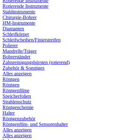
Rotierende Instrumente
Rotierende Instrumente
Stahlinstrumente
Chirurgie-Bohrer
HM-Instrumente
Diamanten
Schleifkörper
Schleifscheiben/Finierstreifen
Polierer
Mandrelle/Träger
Bohrerständer
Zahnreinigungsbürsten (rotierend)
Zubehör & Sonstiges
Alles anzeigen
Röntgen
Röntgen
Röntgenfilme
Speicherfolien
Strahlenschutz
Röntgenchemie
Halter
Röntgenzubehör
Röntgenfilm- und Sensorenhalter
Alles anzeigen
Alles anzeigen