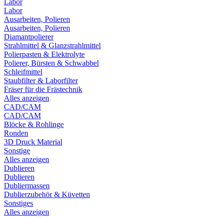
Labor
Labor
Ausarbeiten, Polieren
Ausarbeiten, Polieren
Diamantpolierer
Strahlmittel & Glanzstrahlmittel
Polierpasten & Elektrolyte
Polierer, Bürsten & Schwabbel
Schleifmittel
Staubfilter & Laborfilter
Fräser für die Frästechnik
Alles anzeigen
CAD/CAM
CAD/CAM
Blöcke & Rohlinge
Ronden
3D Druck Material
Sonstige
Alles anzeigen
Dublieren
Dublieren
Dubliermassen
Dublierzubehör & Küvetten
Sonstiges
Alles anzeigen