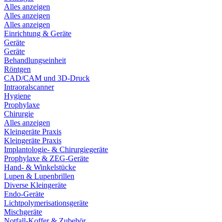
Alles anzeigen
Alles anzeigen
Alles anzeigen
Einrichtung & Geräte
Geräte
Geräte
Behandlungseinheit
Röntgen
CAD/CAM und 3D-Druck
Intraoralscanner
Hygiene
Prophylaxe
Chirurgie
Alles anzeigen
Kleingeräte Praxis
Kleingeräte Praxis
Implantologie- & Chirurgiegeräte
Prophylaxe & ZEG-Geräte
Hand- & Winkelstücke
Lupen & Lupenbrillen
Diverse Kleingeräte
Endo-Geräte
Lichtpolymerisationsgeräte
Mischgeräte
Notfall-Koffer & Zubehör