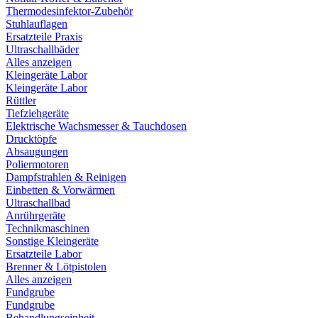
Thermodesinfektor-Zubehör
Stuhlauflagen
Ersatzteile Praxis
Ultraschallbäder
Alles anzeigen
Kleingeräte Labor
Kleingeräte Labor
Rüttler
Tiefziehgeräte
Elektrische Wachsmesser & Tauchdosen
Drucktöpfe
Absaugungen
Poliermotoren
Dampfstrahlen & Reinigen
Einbetten & Vorwärmen
Ultraschallbad
Anrührgeräte
Technikmaschinen
Sonstige Kleingeräte
Ersatzteile Labor
Brenner & Lötpistolen
Alles anzeigen
Fundgrube
Fundgrube
Behandlungseinheit