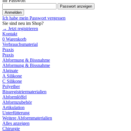
Ihr Passwort
Passwort anzeigen
Anmelden
Ich habe mein Passwort vergessen
Sie sind neu im Shop?
→ Jetzt registrieren
Kontakt
0
Warenkorb
Verbrauchsmaterial
Praxis
Praxis
Abformung & Bissnahme
Abformung & Bissnahme
Alginate
A Silikone
C Silikone
Polyether
Bissregistriermaterialien
Abformlöffel
Abformzubehör
Artikulation
Unterfütterung
Weitere Abformmaterialien
Alles anzeigen
Chirurgie