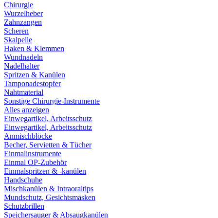
Chirurgie
Wurzelheber
Zahnzangen
Scheren
Skalpelle
Haken & Klemmen
Wundnadeln
Nadelhalter
Spritzen & Kanülen
Tamponadestopfer
Nahtmaterial
Sonstige Chirurgie-Instrumente
Alles anzeigen
Einwegartikel, Arbeitsschutz
Einwegartikel, Arbeitsschutz
Anmischblöcke
Becher, Servietten & Tücher
Einmalinstrumente
Einmal OP-Zubehör
Einmalspritzen & -kanülen
Handschuhe
Mischkanülen & Intraoraltips
Mundschutz, Gesichtsmasken
Schutzbrillen
Speichersauger & Absaugkanülen