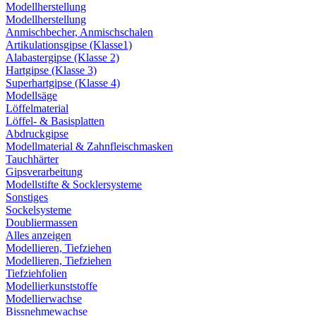
Modellherstellung
Modellherstellung
Anmischbecher, Anmischschalen
Artikulationsgipse (Klasse1)
Alabastergipse (Klasse 2)
Hartgipse (Klasse 3)
Superhartgipse (Klasse 4)
Modellsäge
Löffelmaterial
Löffel- & Basisplatten
Abdruckgipse
Modellmaterial & Zahnfleischmasken
Tauchhärter
Gipsverarbeitung
Modellstifte & Socklersysteme
Sonstiges
Sockelsysteme
Doubliermassen
Alles anzeigen
Modellieren, Tiefziehen
Modellieren, Tiefziehen
Tiefziehfolien
Modellierkunststoffe
Modellierwachse
Bissnehmewachse