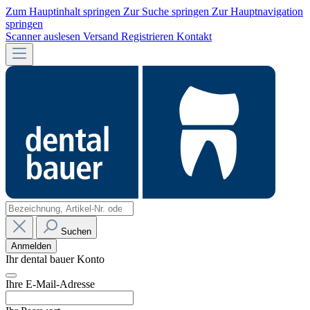
Zum Hauptinhalt springen
Zur Suche springen
Zur Hauptnavigation
springen
Scanner auslesen
Versand
Registrieren
Kontakt
Suchen
Anmelden
Ihr dental bauer Konto
Ihre E-Mail-Adresse