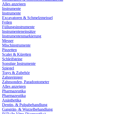
Alles anzeigen
Instrumente
Instrumente
Excavatoren & Schmelzmeissel
Feilen
Füllungsinstrumente
Instrumenteneinsätze
Instrumentenmarkierung
Messer
Mischinstrumente
Pinzetten
Scaler & Küretten
Schleifsteine
Sonstige Instrumente
Spiegel
Trays & Zubehör
Zahnreiniger
Zahnsonden, Paradontometer
Alles anzeigen
Pharmazeutika
Pharmazeutika
Anästhetika
Dentin- & Pulpabehandlung
Gangrän- & Wurzelbehandlung
IVD (In Vitro Diagnostika)