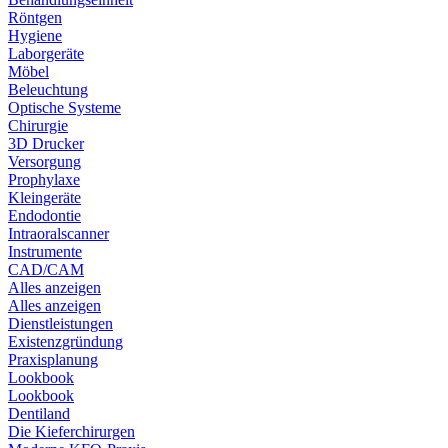
Röntgen
Hygiene
Laborgeräte
Möbel
Beleuchtung
Optische Systeme
Chirurgie
3D Drucker
Versorgung
Prophylaxe
Kleingeräte
Endodontie
Intraoralscanner
Instrumente
CAD/CAM
Alles anzeigen
Alles anzeigen
Dienstleistungen
Existenzgründung
Praxisplanung
Lookbook
Lookbook
Dentiland
Die Kieferchirurgen