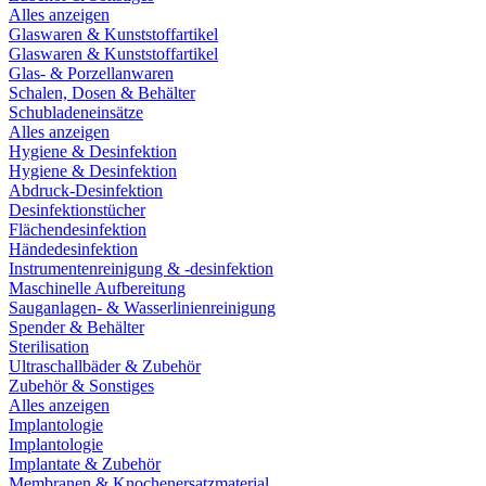
Alles anzeigen
Glaswaren & Kunststoffartikel
Glaswaren & Kunststoffartikel
Glas- & Porzellanwaren
Schalen, Dosen & Behälter
Schubladeneinsätze
Alles anzeigen
Hygiene & Desinfektion
Hygiene & Desinfektion
Abdruck-Desinfektion
Desinfektionstücher
Flächendesinfektion
Händedesinfektion
Instrumentenreinigung & -desinfektion
Maschinelle Aufbereitung
Sauganlagen- & Wasserlinienreinigung
Spender & Behälter
Sterilisation
Ultraschallbäder & Zubehör
Zubehör & Sonstiges
Alles anzeigen
Implantologie
Implantologie
Implantate & Zubehör
Membranen & Knochenersatzmaterial