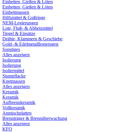
Einbetten, Gießen & Löten
Einbetten, Gießen & Löten
Einbettmassen
Hilfsmittel & Gußringe
NEM-Legierungen
Lote, Fluß- & Abbeizmittel
Tiegel & Einsätze
Drähte, Klammern & Geschiebe
Gold- & Edelmetalllegierugen
Sonstiges
Alles anzeigen
Isolierung
Isolierung
Isoliermittel
Stumpflacke
Knetmassen
Alles anzeigen
Keramik
Keramik
Aufbrennkeramik
Vollkeramik
Anmischplatten
Brennträger & Brennüberwachung
Alles anzeigen
KFO