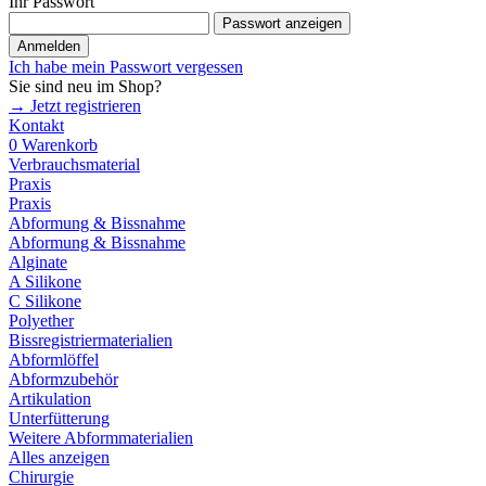
Ihr Passwort
Passwort anzeigen
Anmelden
Ich habe mein Passwort vergessen
Sie sind neu im Shop?
→ Jetzt registrieren
Kontakt
0
Warenkorb
Verbrauchsmaterial
Praxis
Praxis
Abformung & Bissnahme
Abformung & Bissnahme
Alginate
A Silikone
C Silikone
Polyether
Bissregistriermaterialien
Abformlöffel
Abformzubehör
Artikulation
Unterfütterung
Weitere Abformmaterialien
Alles anzeigen
Chirurgie