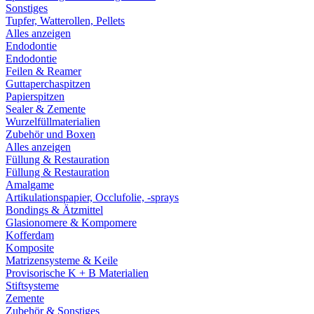
Sonstiges
Tupfer, Watterollen, Pellets
Alles anzeigen
Endodontie
Endodontie
Feilen & Reamer
Guttaperchaspitzen
Papierspitzen
Sealer & Zemente
Wurzelfüllmaterialien
Zubehör und Boxen
Alles anzeigen
Füllung & Restauration
Füllung & Restauration
Amalgame
Artikulationspapier, Occlufolie, -sprays
Bondings & Ätzmittel
Glasionomere & Kompomere
Kofferdam
Komposite
Matrizensysteme & Keile
Provisorische K + B Materialien
Stiftsysteme
Zemente
Zubehör & Sonstiges