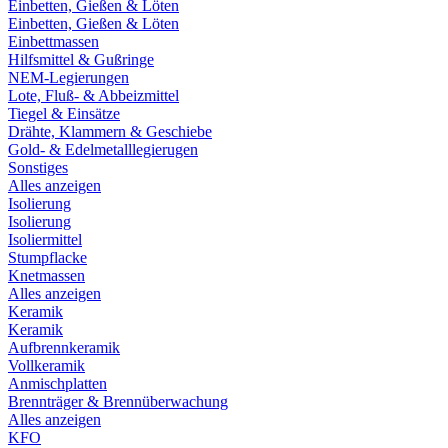
Einbetten, Gießen & Löten
Einbetten, Gießen & Löten
Einbettmassen
Hilfsmittel & Gußringe
NEM-Legierungen
Lote, Fluß- & Abbeizmittel
Tiegel & Einsätze
Drähte, Klammern & Geschiebe
Gold- & Edelmetalllegierugen
Sonstiges
Alles anzeigen
Isolierung
Isolierung
Isoliermittel
Stumpflacke
Knetmassen
Alles anzeigen
Keramik
Keramik
Aufbrennkeramik
Vollkeramik
Anmischplatten
Brennträger & Brennüberwachung
Alles anzeigen
KFO