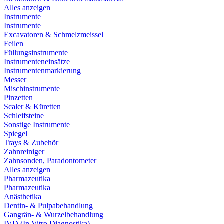
Alles anzeigen
Instrumente
Instrumente
Excavatoren & Schmelzmeissel
Feilen
Füllungsinstrumente
Instrumenteneinsätze
Instrumentenmarkierung
Messer
Mischinstrumente
Pinzetten
Scaler & Küretten
Schleifsteine
Sonstige Instrumente
Spiegel
Trays & Zubehör
Zahnreiniger
Zahnsonden, Paradontometer
Alles anzeigen
Pharmazeutika
Pharmazeutika
Anästhetika
Dentin- & Pulpabehandlung
Gangrän- & Wurzelbehandlung
IVD (In Vitro Diagnostika)