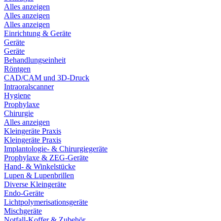
Alles anzeigen
Alles anzeigen
Alles anzeigen
Einrichtung & Geräte
Geräte
Geräte
Behandlungseinheit
Röntgen
CAD/CAM und 3D-Druck
Intraoralscanner
Hygiene
Prophylaxe
Chirurgie
Alles anzeigen
Kleingeräte Praxis
Kleingeräte Praxis
Implantologie- & Chirurgiegeräte
Prophylaxe & ZEG-Geräte
Hand- & Winkelstücke
Lupen & Lupenbrillen
Diverse Kleingeräte
Endo-Geräte
Lichtpolymerisationsgeräte
Mischgeräte
Notfall-Koffer & Zubehör