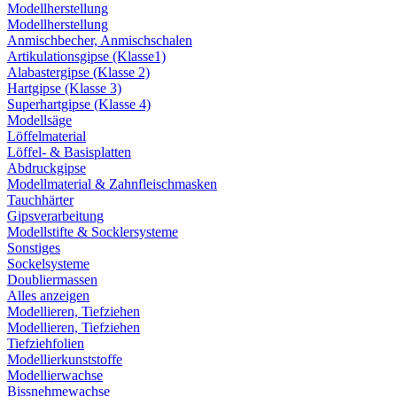
Modellherstellung
Modellherstellung
Anmischbecher, Anmischschalen
Artikulationsgipse (Klasse1)
Alabastergipse (Klasse 2)
Hartgipse (Klasse 3)
Superhartgipse (Klasse 4)
Modellsäge
Löffelmaterial
Löffel- & Basisplatten
Abdruckgipse
Modellmaterial & Zahnfleischmasken
Tauchhärter
Gipsverarbeitung
Modellstifte & Socklersysteme
Sonstiges
Sockelsysteme
Doubliermassen
Alles anzeigen
Modellieren, Tiefziehen
Modellieren, Tiefziehen
Tiefziehfolien
Modellierkunststoffe
Modellierwachse
Bissnehmewachse