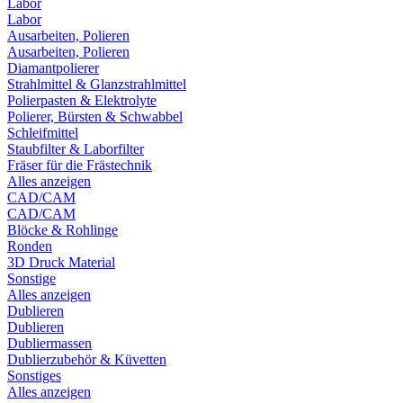
Labor
Labor
Ausarbeiten, Polieren
Ausarbeiten, Polieren
Diamantpolierer
Strahlmittel & Glanzstrahlmittel
Polierpasten & Elektrolyte
Polierer, Bürsten & Schwabbel
Schleifmittel
Staubfilter & Laborfilter
Fräser für die Frästechnik
Alles anzeigen
CAD/CAM
CAD/CAM
Blöcke & Rohlinge
Ronden
3D Druck Material
Sonstige
Alles anzeigen
Dublieren
Dublieren
Dubliermassen
Dublierzubehör & Küvetten
Sonstiges
Alles anzeigen