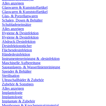
Alles anzeigen
Glaswaren & Kunststoffartikel
Glaswaren & Kunststoffartikel
Glas- & Porzellanwaren
Schalen, Dosen & Behälter
Schubladeneinsätze
Alles anzeigen
Hygiene & Desinfektion
Hygiene & Desinfektion
Abdruck-Desinfektion
Desinfektionstücher
Flächendesinfektion
Händedesinfektion
Instrumentenreinigung & -desinfektion
Maschinelle Aufbereitung
Sauganlagen- & Wasserlinienreinigung
Spender & Behälter
Sterilisation
Ultraschallbäder & Zubehör
Zubehör & Sonstiges
Alles anzeigen
Implantologie
Implantologie
Implantate & Zubehör
Membranen & Knochenersatzmaterial