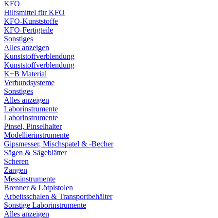
KFO
Hilfsmittel für KFO
KFO-Kunststoffe
KFO-Fertigteile
Sonstiges
Alles anzeigen
Kunststoffverblendung
Kunststoffverblendung
K+B Material
Verbundsysteme
Sonstiges
Alles anzeigen
Laborinstrumente
Laborinstrumente
Pinsel, Pinselhalter
Modellierinstrumente
Gipsmesser, Mischspatel & -Becher
Sägen & Sägeblätter
Scheren
Zangen
Messinstrumente
Brenner & Lötpistolen
Arbeitsschalen & Transportbehälter
Sonstige Laborinstrumente
Alles anzeigen