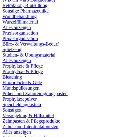
Retraktion, Blutstillung
Sonstige Pharmazeutika
Wundbehandlung
Wurzelfüllmaterial
Alles anzeigen
Praxisorganisation
Praxisorganisation
Büro- & Verwaltungs-Bedarf
Spielzeug
Studien- & Übungsmaterial
Alles anzeigen
Prophylaxe & Pflege
Prophylaxe & Pflege
Bleaching
Fluoridlacke & Gele
Mundspüllösungen
Polier- und Zahnreinigungspasten
Prophylaxepulver
Speicheldiagnostika
Sonstiges
Versiegelung & Hilfsmittel
Zahnpasten & Pflegeprodukte
Zahn- und Interdentalbürsten
Alles anzeigen