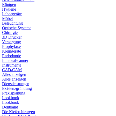
Röntgen
Hygiene
Laborgeräte
Möbel
Beleuchtung
Optische Systeme
Chirurgie
3D Drucker
Versorgung
Prophylaxe
Kleingeräte
Endodontie
Intraoralscanner
Instrumente
CAD/CAM
Alles anzeigen
Alles anzeigen
Dienstleistungen
Existenzgründung
Praxisplanung
Lookbook
Lookbook
Dentiland
Die Kieferchirurgen