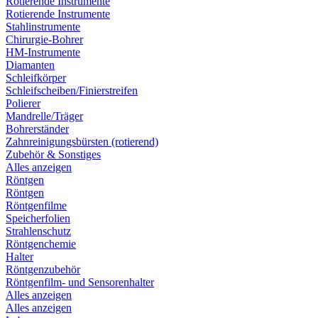
Rotierende Instrumente
Rotierende Instrumente
Stahlinstrumente
Chirurgie-Bohrer
HM-Instrumente
Diamanten
Schleifkörper
Schleifscheiben/Finierstreifen
Polierer
Mandrelle/Träger
Bohrerständer
Zahnreinigungsbürsten (rotierend)
Zubehör & Sonstiges
Alles anzeigen
Röntgen
Röntgen
Röntgenfilme
Speicherfolien
Strahlenschutz
Röntgenchemie
Halter
Röntgenzubehör
Röntgenfilm- und Sensorenhalter
Alles anzeigen
Alles anzeigen