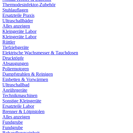
Thermodesinfektor-Zubehör
Stuhlauflagen
Ersatzteile Praxis
Ultraschallbäder
Alles anzeigen
Kleingeräte Labor
Kleingeräte Labor
Rüttler
Tiefziehgeräte
Elektrische Wachsmesser & Tauchdosen
Drucktöpfe
Absaugungen
Poliermotoren
Dampfstrahlen & Reinigen
Einbetten & Vorwärmen
Ultraschallbad
Anrührgeräte
Technikmaschinen
Sonstige Kleingeräte
Ersatzteile Labor
Brenner & Lötpistolen
Alles anzeigen
Fundgrube
Fundgrube
Behandlungseinheit