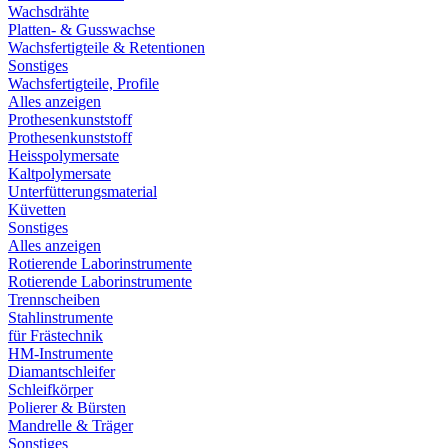
Wachsdrähte
Platten- & Gusswachse
Wachsfertigteile & Retentionen
Sonstiges
Wachsfertigteile, Profile
Alles anzeigen
Prothesenkunststoff
Prothesenkunststoff
Heisspolymersate
Kaltpolymersate
Unterfütterungsmaterial
Küvetten
Sonstiges
Alles anzeigen
Rotierende Laborinstrumente
Rotierende Laborinstrumente
Trennscheiben
Stahlinstrumente
für Frästechnik
HM-Instrumente
Diamantschleifer
Schleifkörper
Polierer & Bürsten
Mandrelle & Träger
Sonstiges