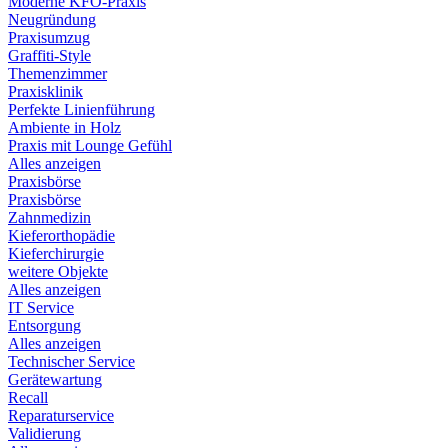
Moderne KFO-Praxis
Neugründung
Praxisumzug
Graffiti-Style
Themenzimmer
Praxisklinik
Perfekte Linienführung
Ambiente in Holz
Praxis mit Lounge Gefühl
Alles anzeigen
Praxisbörse
Praxisbörse
Zahnmedizin
Kieferorthopädie
Kieferchirurgie
weitere Objekte
Alles anzeigen
IT Service
Entsorgung
Alles anzeigen
Technischer Service
Gerätewartung
Recall
Reparaturservice
Validierung