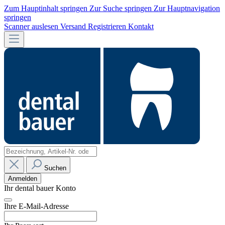
Zum Hauptinhalt springen
Zur Suche springen
Zur Hauptnavigation
springen
Scanner auslesen
Versand
Registrieren
Kontakt
Suchen
Anmelden
Ihr dental bauer Konto
Ihre E-Mail-Adresse