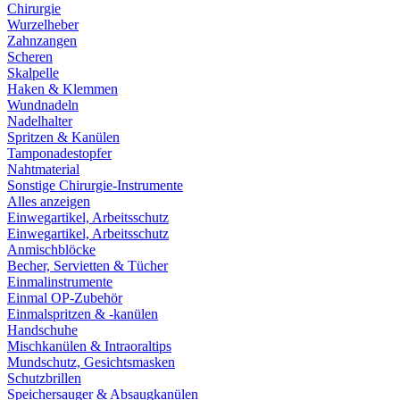
Chirurgie
Wurzelheber
Zahnzangen
Scheren
Skalpelle
Haken & Klemmen
Wundnadeln
Nadelhalter
Spritzen & Kanülen
Tamponadestopfer
Nahtmaterial
Sonstige Chirurgie-Instrumente
Alles anzeigen
Einwegartikel, Arbeitsschutz
Einwegartikel, Arbeitsschutz
Anmischblöcke
Becher, Servietten & Tücher
Einmalinstrumente
Einmal OP-Zubehör
Einmalspritzen & -kanülen
Handschuhe
Mischkanülen & Intraoraltips
Mundschutz, Gesichtsmasken
Schutzbrillen
Speichersauger & Absaugkanülen