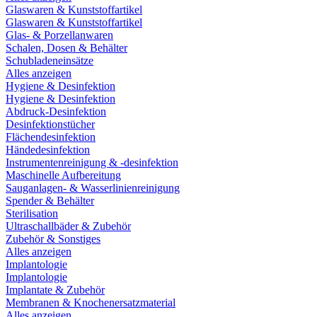
Glaswaren & Kunststoffartikel
Glaswaren & Kunststoffartikel
Glas- & Porzellanwaren
Schalen, Dosen & Behälter
Schubladeneinsätze
Alles anzeigen
Hygiene & Desinfektion
Hygiene & Desinfektion
Abdruck-Desinfektion
Desinfektionstücher
Flächendesinfektion
Händedesinfektion
Instrumentenreinigung & -desinfektion
Maschinelle Aufbereitung
Sauganlagen- & Wasserlinienreinigung
Spender & Behälter
Sterilisation
Ultraschallbäder & Zubehör
Zubehör & Sonstiges
Alles anzeigen
Implantologie
Implantologie
Implantate & Zubehör
Membranen & Knochenersatzmaterial
Alles anzeigen