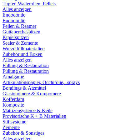
Tupfer, Watterollen, Pellets
Alles anzeigen
Endodontie
Endodontie
Feilen & Reamer
Guttaperchaspitzen
Papierspitzen
Sealer & Zemente
Wurzelfüllmaterialien
Zubehör und Boxen
Alles anzeigen
Füllung & Restauration
Füllung & Restauration
Amalgame
Artikulationspapier, Occlufolie, -sprays
Bondings & Ätzmittel
Glasionomere & Kompomere
Kofferdam
Komposite
Matrizensysteme & Keile
Provisorische K + B Materialien
Stiftsysteme
Zemente
Zubehör & Sonstiges
Alles anzeigen