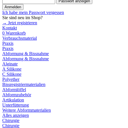
Passwort anzeigen
Anmelden
Ich habe mein Passwort vergessen
Sie sind neu im Shop?
→ Jetzt registrieren
Kontakt
0
Warenkorb
Verbrauchsmaterial
Praxis
Praxis
Abformung & Bissnahme
Abformung & Bissnahme
Alginate
A Silikone
C Silikone
Polyether
Bissregistriermaterialien
Abformlöffel
Abformzubehör
Artikulation
Unterfütterung
Weitere Abformmaterialien
Alles anzeigen
Chirurgie
Chirurgie