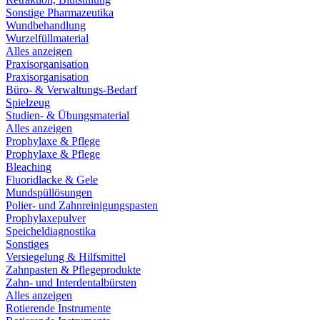
Sonstige Pharmazeutika
Wundbehandlung
Wurzelfüllmaterial
Alles anzeigen
Praxisorganisation
Praxisorganisation
Büro- & Verwaltungs-Bedarf
Spielzeug
Studien- & Übungsmaterial
Alles anzeigen
Prophylaxe & Pflege
Prophylaxe & Pflege
Bleaching
Fluoridlacke & Gele
Mundspüllösungen
Polier- und Zahnreinigungspasten
Prophylaxepulver
Speicheldiagnostika
Sonstiges
Versiegelung & Hilfsmittel
Zahnpasten & Pflegeprodukte
Zahn- und Interdentalbürsten
Alles anzeigen
Rotierende Instrumente