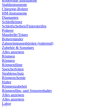
Rotierende Instrumente
Stahlinstrumente
Chirurgie-Bohrer
HM-Instrumente
Diamanten
Schleifkörper
Schleifscheiben/Finierstreifen
Polierer
Mandrelle/Träger
Bohrerständer
Zahnreinigungsbürsten (rotierend)
Zubehör & Sonstiges
Alles anzeigen
Röntgen
Röntgen
Röntgenfilme
Speicherfolien
Strahlenschutz
Röntgenchemie
Halter
Röntgenzubehör
Röntgenfilm- und Sensorenhalter
Alles anzeigen
Alles anzeigen
Labor