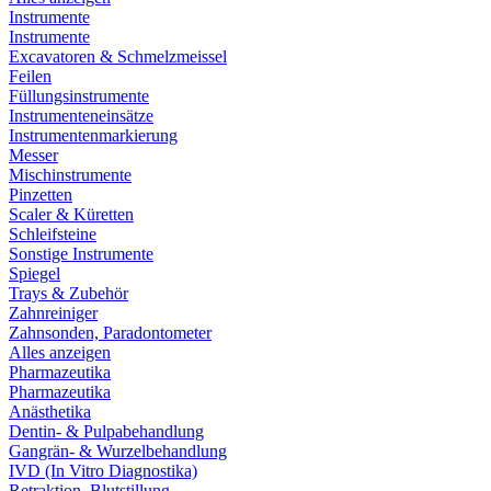
Instrumente
Instrumente
Excavatoren & Schmelzmeissel
Feilen
Füllungsinstrumente
Instrumenteneinsätze
Instrumentenmarkierung
Messer
Mischinstrumente
Pinzetten
Scaler & Küretten
Schleifsteine
Sonstige Instrumente
Spiegel
Trays & Zubehör
Zahnreiniger
Zahnsonden, Paradontometer
Alles anzeigen
Pharmazeutika
Pharmazeutika
Anästhetika
Dentin- & Pulpabehandlung
Gangrän- & Wurzelbehandlung
IVD (In Vitro Diagnostika)
Retraktion, Blutstillung