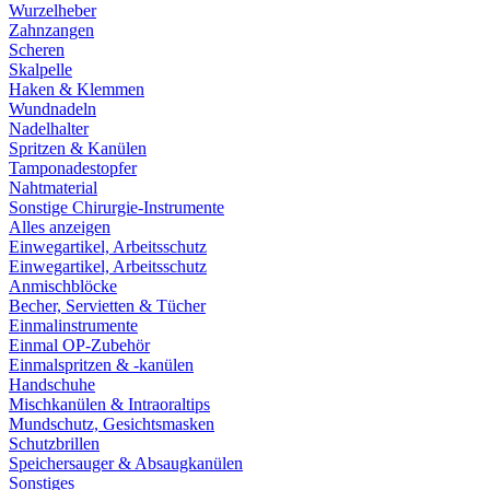
Wurzelheber
Zahnzangen
Scheren
Skalpelle
Haken & Klemmen
Wundnadeln
Nadelhalter
Spritzen & Kanülen
Tamponadestopfer
Nahtmaterial
Sonstige Chirurgie-Instrumente
Alles anzeigen
Einwegartikel, Arbeitsschutz
Einwegartikel, Arbeitsschutz
Anmischblöcke
Becher, Servietten & Tücher
Einmalinstrumente
Einmal OP-Zubehör
Einmalspritzen & -kanülen
Handschuhe
Mischkanülen & Intraoraltips
Mundschutz, Gesichtsmasken
Schutzbrillen
Speichersauger & Absaugkanülen
Sonstiges