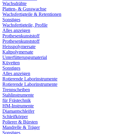
Wachsdrähte
Platten- & Gusswachse
Wachsfertigteile & Retentionen
Sonstiges
Wachsfertigteile, Profile
Alles anzeigen
Prothesenkunststoff
Prothesenkunststoff
Heisspolymersate
Kaltpolymersate
Unterfütterungsmaterial
Küvetten
Sonstiges
Alles anzeigen
Rotierende Laborinstrumente
Rotierende Laborinstrumente
Trennscheiben
Stahlinstrumente
für Frästechnik
HM-Instrumente
Diamantschleifer
Schleifkörper
Polierer & Bürsten
Mandrelle & Träger
Sonstiges