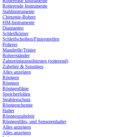
Rotierende Instrumente
Rotierende Instrumente
Stahlinstrumente
Chirurgie-Bohrer
HM-Instrumente
Diamanten
Schleifkörper
Schleifscheiben/Finierstreifen
Polierer
Mandrelle/Träger
Bohrerständer
Zahnreinigungsbürsten (rotierend)
Zubehör & Sonstiges
Alles anzeigen
Röntgen
Röntgen
Röntgenfilme
Speicherfolien
Strahlenschutz
Röntgenchemie
Halter
Röntgenzubehör
Röntgenfilm- und Sensorenhalter
Alles anzeigen
Alles anzeigen