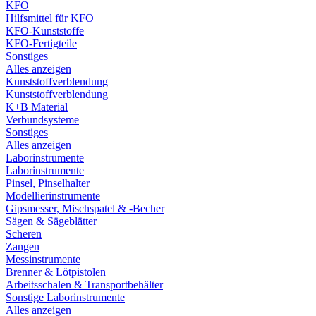
KFO
Hilfsmittel für KFO
KFO-Kunststoffe
KFO-Fertigteile
Sonstiges
Alles anzeigen
Kunststoffverblendung
Kunststoffverblendung
K+B Material
Verbundsysteme
Sonstiges
Alles anzeigen
Laborinstrumente
Laborinstrumente
Pinsel, Pinselhalter
Modellierinstrumente
Gipsmesser, Mischspatel & -Becher
Sägen & Sägeblätter
Scheren
Zangen
Messinstrumente
Brenner & Lötpistolen
Arbeitsschalen & Transportbehälter
Sonstige Laborinstrumente
Alles anzeigen