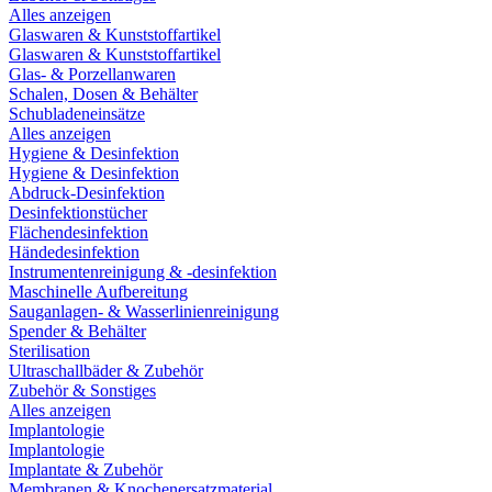
Alles anzeigen
Glaswaren & Kunststoffartikel
Glaswaren & Kunststoffartikel
Glas- & Porzellanwaren
Schalen, Dosen & Behälter
Schubladeneinsätze
Alles anzeigen
Hygiene & Desinfektion
Hygiene & Desinfektion
Abdruck-Desinfektion
Desinfektionstücher
Flächendesinfektion
Händedesinfektion
Instrumentenreinigung & -desinfektion
Maschinelle Aufbereitung
Sauganlagen- & Wasserlinienreinigung
Spender & Behälter
Sterilisation
Ultraschallbäder & Zubehör
Zubehör & Sonstiges
Alles anzeigen
Implantologie
Implantologie
Implantate & Zubehör
Membranen & Knochenersatzmaterial