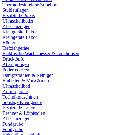
Thermodesinfektor-Zubehör
Stuhlauflagen
Ersatzteile Praxis
Ultraschallbäder
Alles anzeigen
Kleingeräte Labor
Kleingeräte Labor
Rüttler
Tiefziehgeräte
Elektrische Wachsmesser & Tauchdosen
Drucktöpfe
Absaugungen
Poliermotoren
Dampfstrahlen & Reinigen
Einbetten & Vorwärmen
Ultraschallbad
Anrührgeräte
Technikmaschinen
Sonstige Kleingeräte
Ersatzteile Labor
Brenner & Lötpistolen
Alles anzeigen
Fundgrube
Fundgrube
Behandlungseinheit