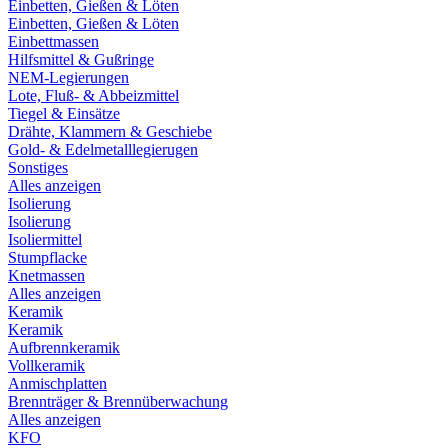
Einbetten, Gießen & Löten
Einbetten, Gießen & Löten
Einbettmassen
Hilfsmittel & Gußringe
NEM-Legierungen
Lote, Fluß- & Abbeizmittel
Tiegel & Einsätze
Drähte, Klammern & Geschiebe
Gold- & Edelmetalllegierugen
Sonstiges
Alles anzeigen
Isolierung
Isolierung
Isoliermittel
Stumpflacke
Knetmassen
Alles anzeigen
Keramik
Keramik
Aufbrennkeramik
Vollkeramik
Anmischplatten
Brennträger & Brennüberwachung
Alles anzeigen
KFO