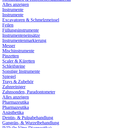
Alles anzeigen
Instrumente
Instrumente
Excavatoren & Schmelzmeissel
Feilen
Füllungsinstrumente
Instrumenteneinsätze
Instrumentenmarkierung
Messer
Mischinstrumente
Pinzetten
Scaler & Küretten
Schleifsteine
Sonstige Instrumente
Spiegel
Trays & Zubehör
Zahnreiniger
Zahnsonden, Paradontometer
Alles anzeigen
Pharmazeutika
Pharmazeutika
Anästhetika
Dentin- & Pulpabehandlung
Gangrän- & Wurzelbehandlung
IVD (In Vitro Diagnostika)