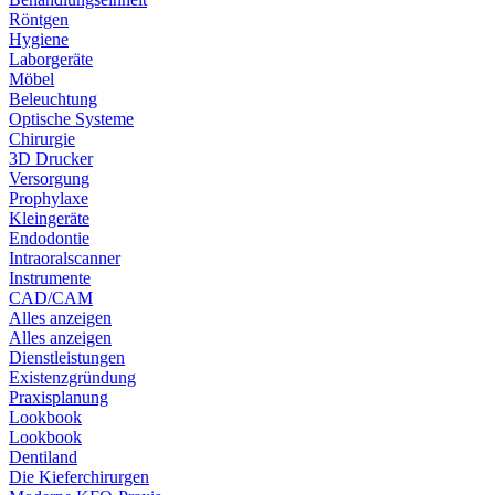
Röntgen
Hygiene
Laborgeräte
Möbel
Beleuchtung
Optische Systeme
Chirurgie
3D Drucker
Versorgung
Prophylaxe
Kleingeräte
Endodontie
Intraoralscanner
Instrumente
CAD/CAM
Alles anzeigen
Alles anzeigen
Dienstleistungen
Existenzgründung
Praxisplanung
Lookbook
Lookbook
Dentiland
Die Kieferchirurgen