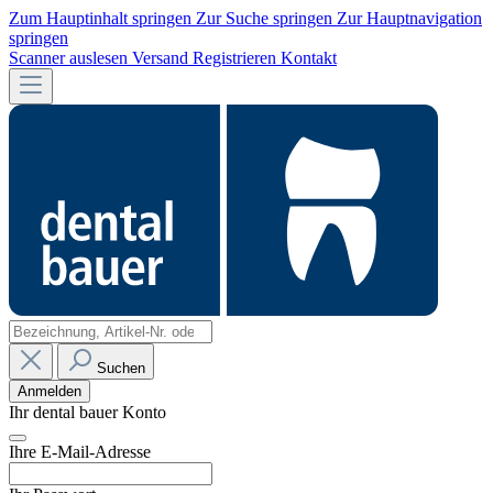
Zum Hauptinhalt springen
Zur Suche springen
Zur Hauptnavigation
springen
Scanner auslesen
Versand
Registrieren
Kontakt
Suchen
Anmelden
Ihr dental bauer Konto
Ihre E-Mail-Adresse