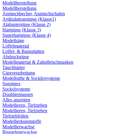
Modellherstellung
Modellherstellung
Anmischbecher, Anmischschalen
Artikulationsgipse (Klasse1)
Alabastergipse (Klasse 2)
Hartgipse (Klasse 3)
Superhartgipse (Klasse 4)
Modellsäge
Löffelmaterial
Löffel- & Basisplatten
Abdruckgipse
Modellmaterial & Zahnfleischmasken
Tauchhärter
Gipsverarbeitung
Modellstifte & Socklersysteme
Sonstiges
Sockelsysteme
Doubliermassen
Alles anzeigen
Modellieren, Tiefziehen
Modellieren, Tiefziehen
Tiefziehfolien
Modellierkunststoffe
Modellierwachse
Bissnehmewachse