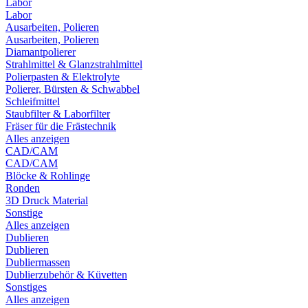
Labor
Labor
Ausarbeiten, Polieren
Ausarbeiten, Polieren
Diamantpolierer
Strahlmittel & Glanzstrahlmittel
Polierpasten & Elektrolyte
Polierer, Bürsten & Schwabbel
Schleifmittel
Staubfilter & Laborfilter
Fräser für die Frästechnik
Alles anzeigen
CAD/CAM
CAD/CAM
Blöcke & Rohlinge
Ronden
3D Druck Material
Sonstige
Alles anzeigen
Dublieren
Dublieren
Dubliermassen
Dublierzubehör & Küvetten
Sonstiges
Alles anzeigen