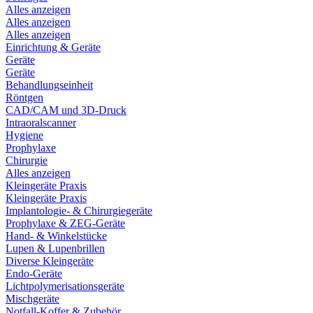
Alles anzeigen
Alles anzeigen
Alles anzeigen
Einrichtung & Geräte
Geräte
Geräte
Behandlungseinheit
Röntgen
CAD/CAM und 3D-Druck
Intraoralscanner
Hygiene
Prophylaxe
Chirurgie
Alles anzeigen
Kleingeräte Praxis
Kleingeräte Praxis
Implantologie- & Chirurgiegeräte
Prophylaxe & ZEG-Geräte
Hand- & Winkelstücke
Lupen & Lupenbrillen
Diverse Kleingeräte
Endo-Geräte
Lichtpolymerisationsgeräte
Mischgeräte
Notfall-Koffer & Zubehör