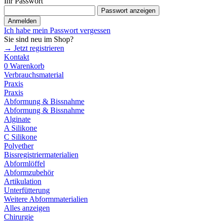
Ihr Passwort
Passwort anzeigen
Anmelden
Ich habe mein Passwort vergessen
Sie sind neu im Shop?
→ Jetzt registrieren
Kontakt
0
Warenkorb
Verbrauchsmaterial
Praxis
Praxis
Abformung & Bissnahme
Abformung & Bissnahme
Alginate
A Silikone
C Silikone
Polyether
Bissregistriermaterialien
Abformlöffel
Abformzubehör
Artikulation
Unterfütterung
Weitere Abformmaterialien
Alles anzeigen
Chirurgie