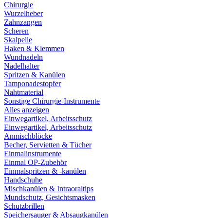
Chirurgie
Wurzelheber
Zahnzangen
Scheren
Skalpelle
Haken & Klemmen
Wundnadeln
Nadelhalter
Spritzen & Kanülen
Tamponadestopfer
Nahtmaterial
Sonstige Chirurgie-Instrumente
Alles anzeigen
Einwegartikel, Arbeitsschutz
Einwegartikel, Arbeitsschutz
Anmischblöcke
Becher, Servietten & Tücher
Einmalinstrumente
Einmal OP-Zubehör
Einmalspritzen & -kanülen
Handschuhe
Mischkanülen & Intraoraltips
Mundschutz, Gesichtsmasken
Schutzbrillen
Speichersauger & Absaugkanülen