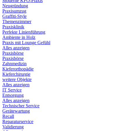
Moderne KFO-Praxis
Neugründung
Praxisumzug
Graffiti-Style
Themenzimmer
Praxisklinik
Perfekte Linienführung
Ambiente in Holz
Praxis mit Lounge Gefühl
Alles anzeigen
Praxisbörse
Praxisbörse
Zahnmedizin
Kieferorthopädie
Kieferchirurgie
weitere Objekte
Alles anzeigen
IT Service
Entsorgung
Alles anzeigen
Technischer Service
Gerätewartung
Recall
Reparaturservice
Validierung