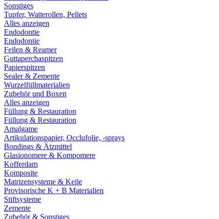
Sonstiges
Tupfer, Watterollen, Pellets
Alles anzeigen
Endodontie
Endodontie
Feilen & Reamer
Guttaperchaspitzen
Papierspitzen
Sealer & Zemente
Wurzelfüllmaterialien
Zubehör und Boxen
Alles anzeigen
Füllung & Restauration
Füllung & Restauration
Amalgame
Artikulationspapier, Occlufolie, -sprays
Bondings & Ätzmittel
Glasionomere & Kompomere
Kofferdam
Komposite
Matrizensysteme & Keile
Provisorische K + B Materialien
Stiftsysteme
Zemente
Zubehör & Sonstiges