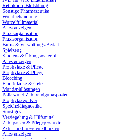
Retraktion, Blutstillung
Sonstige Pharmazeutika
Wundbehandlung
Wurzelfüllmaterial
Alles anzeigen
Praxisorganisation
Praxisorganisation
Büro- & Verwaltungs-Bedarf
Spielzeug
Studien- & Übungsmaterial
Alles anzeigen
Prophylaxe & Pflege
Prophylaxe & Pflege
Bleaching
Fluoridlacke & Gele
Mundspüllösungen
Polier- und Zahnreinigungspasten
Prophylaxepulver
Speicheldiagnostika
Sonstiges
Versiegelung & Hilfsmittel
Zahnpasten & Pflegeprodukte
Zahn- und Interdentalbürsten
Alles anzeigen