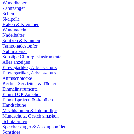
Wurzelheber
Zahnzangen
Scheren
Skalpelle
Haken & Klemmen
Wundnadeln
Nadelhalter
Spritzen & Kanülen
Tamponadestopfer
Nahtmaterial
Sonstige Chirurgie-Instrumente
Alles anzeigen
Einwegartikel, Arbeitsschutz
Einwegartikel, Arbeitsschutz
Anmischblöcke
Becher, Servietten & Tücher
Einmalinstrumente
Einmal OP-Zubehör
Einmalspritzen & -kanülen
Handschuhe
Mischkanülen & Intraoraltips
Mundschutz, Gesichtsmasken
Schutzbrillen
Speichersauger & Absaugkanülen
Sonstiges