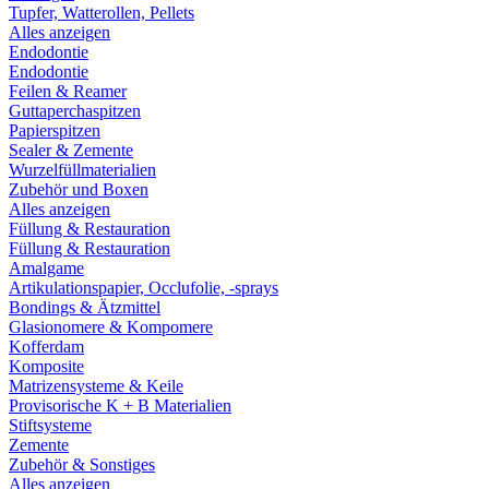
Tupfer, Watterollen, Pellets
Alles anzeigen
Endodontie
Endodontie
Feilen & Reamer
Guttaperchaspitzen
Papierspitzen
Sealer & Zemente
Wurzelfüllmaterialien
Zubehör und Boxen
Alles anzeigen
Füllung & Restauration
Füllung & Restauration
Amalgame
Artikulationspapier, Occlufolie, -sprays
Bondings & Ätzmittel
Glasionomere & Kompomere
Kofferdam
Komposite
Matrizensysteme & Keile
Provisorische K + B Materialien
Stiftsysteme
Zemente
Zubehör & Sonstiges
Alles anzeigen