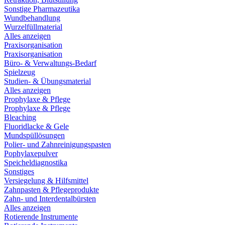
Sonstige Pharmazeutika
Wundbehandlung
Wurzelfüllmaterial
Alles anzeigen
Praxisorganisation
Praxisorganisation
Büro- & Verwaltungs-Bedarf
Spielzeug
Studien- & Übungsmaterial
Alles anzeigen
Prophylaxe & Pflege
Prophylaxe & Pflege
Bleaching
Fluoridlacke & Gele
Mundspüllösungen
Polier- und Zahnreinigungspasten
Pophylaxepulver
Speicheldiagnostika
Sonstiges
Versiegelung & Hilfsmittel
Zahnpasten & Pflegeprodukte
Zahn- und Interdentalbürsten
Alles anzeigen
Rotierende Instrumente