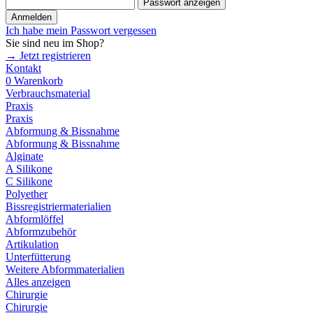
Passwort anzeigen
Anmelden
Ich habe mein Passwort vergessen
Sie sind neu im Shop?
→ Jetzt registrieren
Kontakt
0
Warenkorb
Verbrauchsmaterial
Praxis
Praxis
Abformung & Bissnahme
Abformung & Bissnahme
Alginate
A Silikone
C Silikone
Polyether
Bissregistriermaterialien
Abformlöffel
Abformzubehör
Artikulation
Unterfütterung
Weitere Abformmaterialien
Alles anzeigen
Chirurgie
Chirurgie