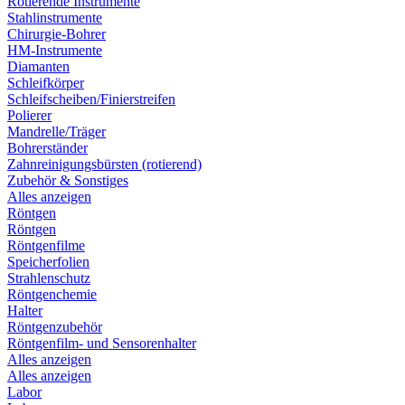
Rotierende Instrumente
Stahlinstrumente
Chirurgie-Bohrer
HM-Instrumente
Diamanten
Schleifkörper
Schleifscheiben/Finierstreifen
Polierer
Mandrelle/Träger
Bohrerständer
Zahnreinigungsbürsten (rotierend)
Zubehör & Sonstiges
Alles anzeigen
Röntgen
Röntgen
Röntgenfilme
Speicherfolien
Strahlenschutz
Röntgenchemie
Halter
Röntgenzubehör
Röntgenfilm- und Sensorenhalter
Alles anzeigen
Alles anzeigen
Labor