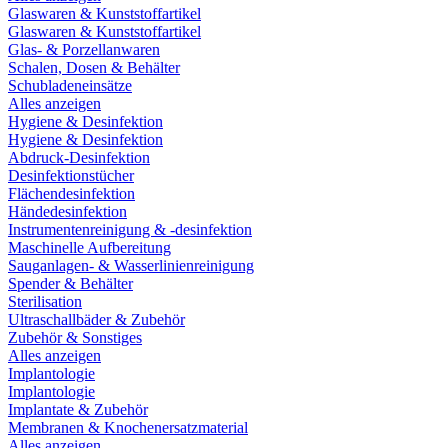
Glaswaren & Kunststoffartikel
Glaswaren & Kunststoffartikel
Glas- & Porzellanwaren
Schalen, Dosen & Behälter
Schubladeneinsätze
Alles anzeigen
Hygiene & Desinfektion
Hygiene & Desinfektion
Abdruck-Desinfektion
Desinfektionstücher
Flächendesinfektion
Händedesinfektion
Instrumentenreinigung & -desinfektion
Maschinelle Aufbereitung
Sauganlagen- & Wasserlinienreinigung
Spender & Behälter
Sterilisation
Ultraschallbäder & Zubehör
Zubehör & Sonstiges
Alles anzeigen
Implantologie
Implantologie
Implantate & Zubehör
Membranen & Knochenersatzmaterial
Alles anzeigen