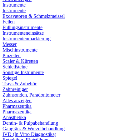
Instrumente
Instrumente
Excavatoren & Schmelzmeissel
Feilen
Füllungsinstrumente
Instrumenteneinsätze
Instrumentenmarkierung
Messer
Mischinstrumente
Pinzetten
Scaler & Küretten
Schleifsteine
Sonstige Instrumente
Spiegel
Trays & Zubehör
Zahnreiniger
Zahnsonden, Paradontometer
Alles anzeigen
Pharmazeutika
Pharmazeutika
Anästhetika
Dentin- & Pulpabehandlung
Gangrän- & Wurzelbehandlung
IVD (In Vitro Diagnostika)
Retraktion, Blutstillung