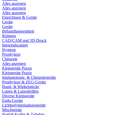
Alles anzeigen
Alles anzeigen
Alles anzeigen
Einrichtung & Geräte
Geräte
Geräte
Behandlungseinheit
Röntgen
CAD/CAM und 3D-Druck
Intraoralscanner
Hygiene
Prophylaxe
Chirurgie
Alles anzeigen
Kleingeräte Praxis
Kleingeräte Praxis
Implantologie- & Chirurgiegeräte
Prophylaxe & ZEG-Geräte
Hand- & Winkelstücke
Lupen & Lupenbrillen
Diverse Kleingeräte
Endo-Geräte
Lichtpolymerisationsgeräte
Mischgeräte
Notfall-Koffer & Zubehör