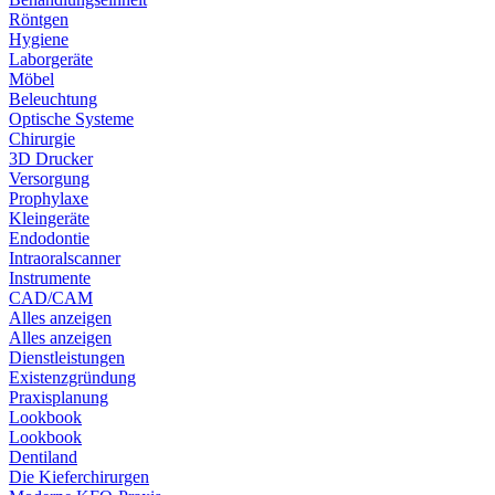
Röntgen
Hygiene
Laborgeräte
Möbel
Beleuchtung
Optische Systeme
Chirurgie
3D Drucker
Versorgung
Prophylaxe
Kleingeräte
Endodontie
Intraoralscanner
Instrumente
CAD/CAM
Alles anzeigen
Alles anzeigen
Dienstleistungen
Existenzgründung
Praxisplanung
Lookbook
Lookbook
Dentiland
Die Kieferchirurgen