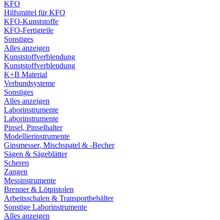
KFO
Hilfsmittel für KFO
KFO-Kunststoffe
KFO-Fertigteile
Sonstiges
Alles anzeigen
Kunststoffverblendung
Kunststoffverblendung
K+B Material
Verbundsysteme
Sonstiges
Alles anzeigen
Laborinstrumente
Laborinstrumente
Pinsel, Pinselhalter
Modellierinstrumente
Gipsmesser, Mischspatel & -Becher
Sägen & Sägeblätter
Scheren
Zangen
Messinstrumente
Brenner & Lötpistolen
Arbeitsschalen & Transportbehälter
Sonstige Laborinstrumente
Alles anzeigen