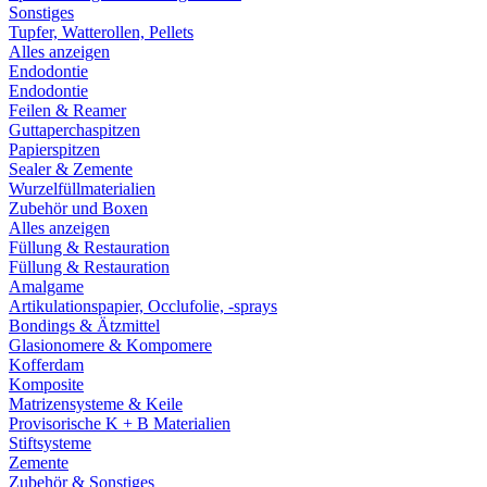
Sonstiges
Tupfer, Watterollen, Pellets
Alles anzeigen
Endodontie
Endodontie
Feilen & Reamer
Guttaperchaspitzen
Papierspitzen
Sealer & Zemente
Wurzelfüllmaterialien
Zubehör und Boxen
Alles anzeigen
Füllung & Restauration
Füllung & Restauration
Amalgame
Artikulationspapier, Occlufolie, -sprays
Bondings & Ätzmittel
Glasionomere & Kompomere
Kofferdam
Komposite
Matrizensysteme & Keile
Provisorische K + B Materialien
Stiftsysteme
Zemente
Zubehör & Sonstiges