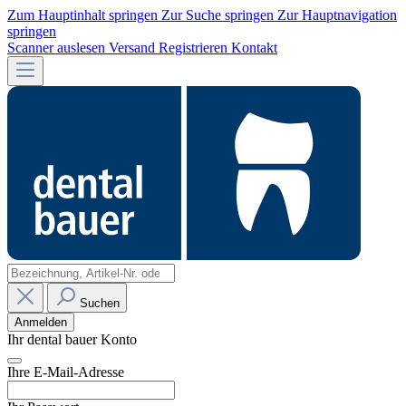
Zum Hauptinhalt springen
Zur Suche springen
Zur Hauptnavigation
springen
Scanner auslesen
Versand
Registrieren
Kontakt
Suchen
Anmelden
Ihr dental bauer Konto
Ihre E-Mail-Adresse