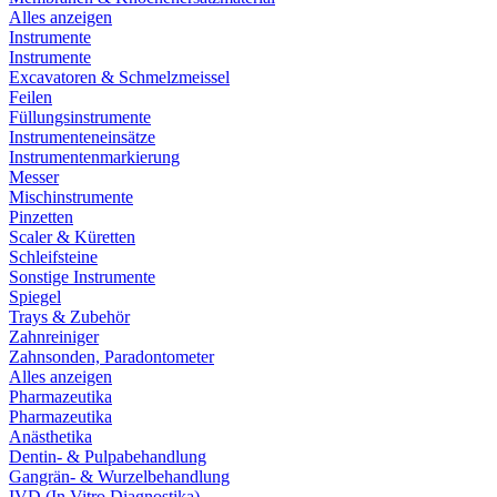
Alles anzeigen
Instrumente
Instrumente
Excavatoren & Schmelzmeissel
Feilen
Füllungsinstrumente
Instrumenteneinsätze
Instrumentenmarkierung
Messer
Mischinstrumente
Pinzetten
Scaler & Küretten
Schleifsteine
Sonstige Instrumente
Spiegel
Trays & Zubehör
Zahnreiniger
Zahnsonden, Paradontometer
Alles anzeigen
Pharmazeutika
Pharmazeutika
Anästhetika
Dentin- & Pulpabehandlung
Gangrän- & Wurzelbehandlung
IVD (In Vitro Diagnostika)