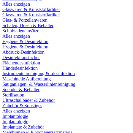
Alles anzeigen
Glaswaren & Kunststoffartikel
Glaswaren & Kunststoffartikel
Glas- & Porzellanwaren
Schalen, Dosen & Behälter
Schubladeneinsätze
Alles anzeigen
Hygiene & Desinfektion
Hygiene & Desinfektion
Abdruck-Desinfektion
Desinfektionstücher
Flächendesinfektion
Händedesinfektion
Instrumentenreinigung & -desinfektion
Maschinelle Aufbereitung
Sauganlagen- & Wasserlinienreinigung
Spender & Behälter
Sterilisation
Ultraschallbäder & Zubehör
Zubehör & Sonstiges
Alles anzeigen
Implantologie
Implantologie
Implantate & Zubehör
Membranen & Knochenersatzmaterial