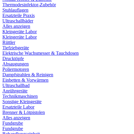
Thermodesinfektor-Zubehör
Stuhlauflagen
Ersatzteile Praxis
Ultraschallbäder
Alles anzeigen
Kleingeräte Labor
Kleingeräte Labor
Rüttler
Tiefziehgeräte
Elektrische Wachsmesser & Tauchdosen
Drucktöpfe
Absaugungen
Poliermotoren
Dampfstrahlen & Reinigen
Einbetten & Vorwärmen
Ultraschallbad
Anrührgeräte
Technikmaschinen
Sonstige Kleingeräte
Ersatzteile Labor
Brenner & Lötpistolen
Alles anzeigen
Fundgrube
Fundgrube
Behandlungseinheit