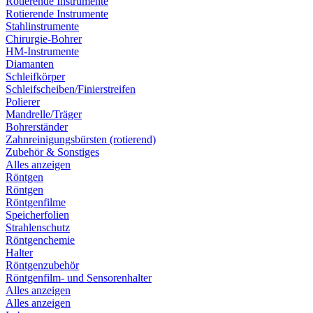
Rotierende Instrumente
Rotierende Instrumente
Stahlinstrumente
Chirurgie-Bohrer
HM-Instrumente
Diamanten
Schleifkörper
Schleifscheiben/Finierstreifen
Polierer
Mandrelle/Träger
Bohrerständer
Zahnreinigungsbürsten (rotierend)
Zubehör & Sonstiges
Alles anzeigen
Röntgen
Röntgen
Röntgenfilme
Speicherfolien
Strahlenschutz
Röntgenchemie
Halter
Röntgenzubehör
Röntgenfilm- und Sensorenhalter
Alles anzeigen
Alles anzeigen