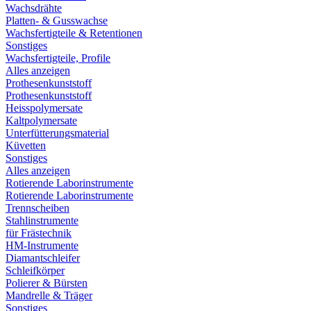
Wachsdrähte
Platten- & Gusswachse
Wachsfertigteile & Retentionen
Sonstiges
Wachsfertigteile, Profile
Alles anzeigen
Prothesenkunststoff
Prothesenkunststoff
Heisspolymersate
Kaltpolymersate
Unterfütterungsmaterial
Küvetten
Sonstiges
Alles anzeigen
Rotierende Laborinstrumente
Rotierende Laborinstrumente
Trennscheiben
Stahlinstrumente
für Frästechnik
HM-Instrumente
Diamantschleifer
Schleifkörper
Polierer & Bürsten
Mandrelle & Träger
Sonstiges