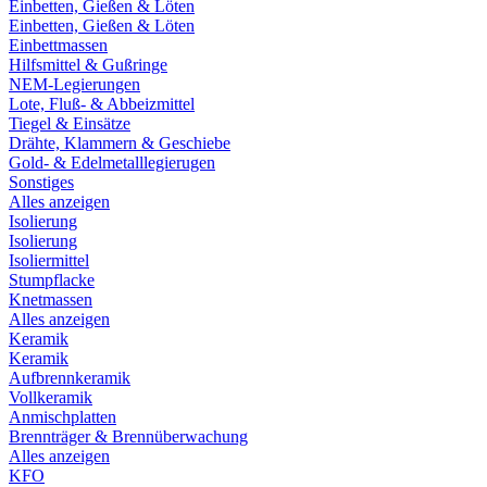
Einbetten, Gießen & Löten
Einbetten, Gießen & Löten
Einbettmassen
Hilfsmittel & Gußringe
NEM-Legierungen
Lote, Fluß- & Abbeizmittel
Tiegel & Einsätze
Drähte, Klammern & Geschiebe
Gold- & Edelmetalllegierugen
Sonstiges
Alles anzeigen
Isolierung
Isolierung
Isoliermittel
Stumpflacke
Knetmassen
Alles anzeigen
Keramik
Keramik
Aufbrennkeramik
Vollkeramik
Anmischplatten
Brennträger & Brennüberwachung
Alles anzeigen
KFO