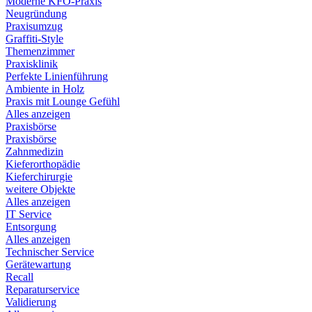
Moderne KFO-Praxis
Neugründung
Praxisumzug
Graffiti-Style
Themenzimmer
Praxisklinik
Perfekte Linienführung
Ambiente in Holz
Praxis mit Lounge Gefühl
Alles anzeigen
Praxisbörse
Praxisbörse
Zahnmedizin
Kieferorthopädie
Kieferchirurgie
weitere Objekte
Alles anzeigen
IT Service
Entsorgung
Alles anzeigen
Technischer Service
Gerätewartung
Recall
Reparaturservice
Validierung