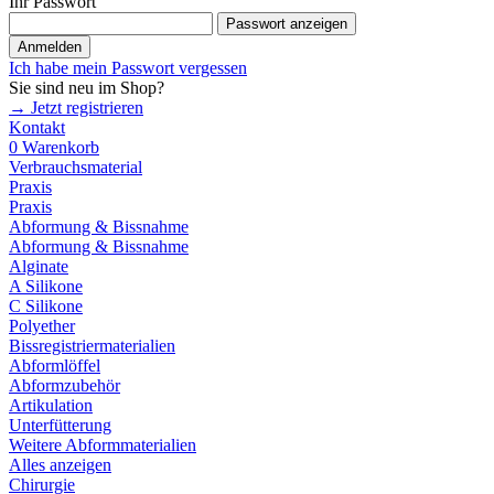
Ihr Passwort
Passwort anzeigen
Anmelden
Ich habe mein Passwort vergessen
Sie sind neu im Shop?
→ Jetzt registrieren
Kontakt
0
Warenkorb
Verbrauchsmaterial
Praxis
Praxis
Abformung & Bissnahme
Abformung & Bissnahme
Alginate
A Silikone
C Silikone
Polyether
Bissregistriermaterialien
Abformlöffel
Abformzubehör
Artikulation
Unterfütterung
Weitere Abformmaterialien
Alles anzeigen
Chirurgie