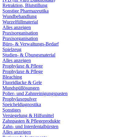
Retraktion, Blutstillung
Sonstige Pharmazeutika
Wundbehandlung
Wurzelfüllmaterial
Alles anzeigen
Praxisorganisation
Praxisorganisation
Büro- & Verwaltungs-Bedarf
Spielzeug
Studien- & Übungsmaterial
Alles anzeigen
Prophylaxe & Pflege
Prophylaxe & Pflege
Bleaching
Fluoridlacke & Gele
Mundspüllösungen
Polier- und Zahnreinigungspasten
Prophylaxepulver
Speicheldiagnostika
Sonstiges
Versiegelung & Hilfsmittel
Zahnpasten & Pflegeprodukte
Zahn- und Interdentalbürsten
Alles anzeigen