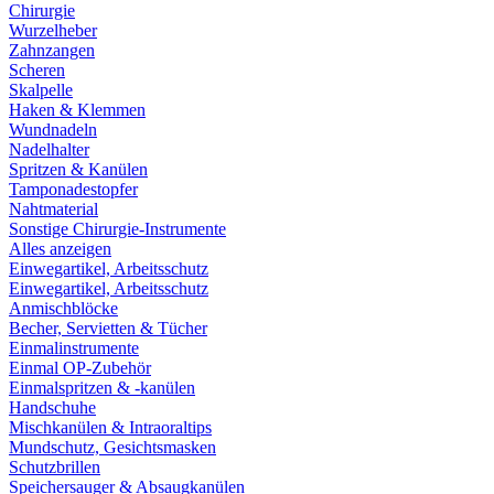
Chirurgie
Wurzelheber
Zahnzangen
Scheren
Skalpelle
Haken & Klemmen
Wundnadeln
Nadelhalter
Spritzen & Kanülen
Tamponadestopfer
Nahtmaterial
Sonstige Chirurgie-Instrumente
Alles anzeigen
Einwegartikel, Arbeitsschutz
Einwegartikel, Arbeitsschutz
Anmischblöcke
Becher, Servietten & Tücher
Einmalinstrumente
Einmal OP-Zubehör
Einmalspritzen & -kanülen
Handschuhe
Mischkanülen & Intraoraltips
Mundschutz, Gesichtsmasken
Schutzbrillen
Speichersauger & Absaugkanülen