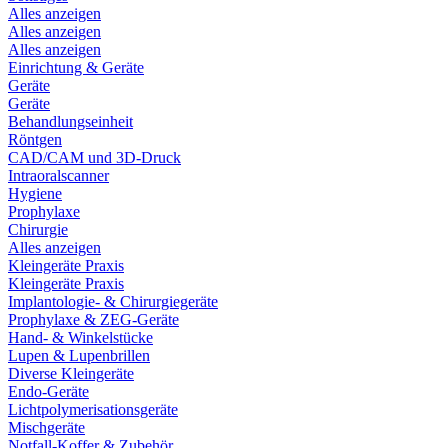
Alles anzeigen
Alles anzeigen
Alles anzeigen
Einrichtung & Geräte
Geräte
Geräte
Behandlungseinheit
Röntgen
CAD/CAM und 3D-Druck
Intraoralscanner
Hygiene
Prophylaxe
Chirurgie
Alles anzeigen
Kleingeräte Praxis
Kleingeräte Praxis
Implantologie- & Chirurgiegeräte
Prophylaxe & ZEG-Geräte
Hand- & Winkelstücke
Lupen & Lupenbrillen
Diverse Kleingeräte
Endo-Geräte
Lichtpolymerisationsgeräte
Mischgeräte
Notfall-Koffer & Zubehör