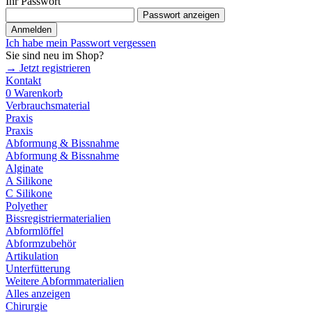
Ihr Passwort
Passwort anzeigen
Anmelden
Ich habe mein Passwort vergessen
Sie sind neu im Shop?
→ Jetzt registrieren
Kontakt
0
Warenkorb
Verbrauchsmaterial
Praxis
Praxis
Abformung & Bissnahme
Abformung & Bissnahme
Alginate
A Silikone
C Silikone
Polyether
Bissregistriermaterialien
Abformlöffel
Abformzubehör
Artikulation
Unterfütterung
Weitere Abformmaterialien
Alles anzeigen
Chirurgie