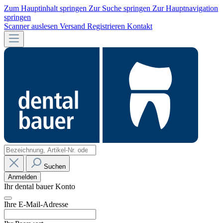
Zum Hauptinhalt springen
Zur Suche springen
Zur Hauptnavigation
springen
Scanner auslesen
Versand
Registrieren
Kontakt
Suchen
Anmelden
Ihr dental bauer Konto
Ihre E-Mail-Adresse