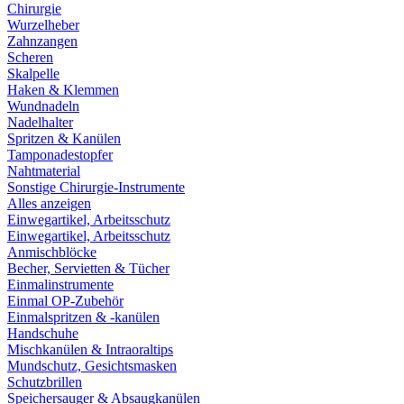
Chirurgie
Wurzelheber
Zahnzangen
Scheren
Skalpelle
Haken & Klemmen
Wundnadeln
Nadelhalter
Spritzen & Kanülen
Tamponadestopfer
Nahtmaterial
Sonstige Chirurgie-Instrumente
Alles anzeigen
Einwegartikel, Arbeitsschutz
Einwegartikel, Arbeitsschutz
Anmischblöcke
Becher, Servietten & Tücher
Einmalinstrumente
Einmal OP-Zubehör
Einmalspritzen & -kanülen
Handschuhe
Mischkanülen & Intraoraltips
Mundschutz, Gesichtsmasken
Schutzbrillen
Speichersauger & Absaugkanülen