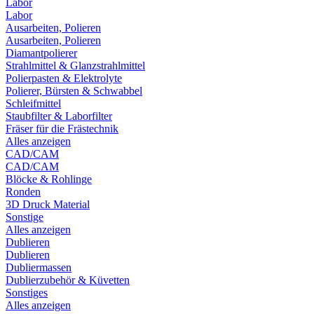
Labor
Labor
Ausarbeiten, Polieren
Ausarbeiten, Polieren
Diamantpolierer
Strahlmittel & Glanzstrahlmittel
Polierpasten & Elektrolyte
Polierer, Bürsten & Schwabbel
Schleifmittel
Staubfilter & Laborfilter
Fräser für die Frästechnik
Alles anzeigen
CAD/CAM
CAD/CAM
Blöcke & Rohlinge
Ronden
3D Druck Material
Sonstige
Alles anzeigen
Dublieren
Dublieren
Dubliermassen
Dublierzubehör & Küvetten
Sonstiges
Alles anzeigen