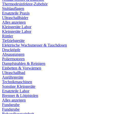
Thermodesinfektor-Zubehör
Stuhlauflagen
Ersatzteile Praxis
Ultraschallbäder
Alles anzeigen
Kleingeräte Labor
Kleingeräte Labor
Rüttler
Tiefziehgeräte
Elektrische Wachsmesser & Tauchdosen
Drucktöpfe
Absaugungen
Poliermotoren
Dampfstrahlen & Reinigen
Einbetten & Vorwärmen
Ultraschallbad
Anrührgeräte
Technikmaschinen
Sonstige Kleingeräte
Ersatzteile Labor
Brenner & Lötpistolen
Alles anzeigen
Fundgrube
Fundgrube
Behandlungseinheit