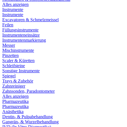
Alles anzeigen
Instrumente
Instrumente
Excavatoren & Schmelzmeissel
Feilen
Füllungsinstrumente
Instrumenteneinsätze
Instrumentenmarkierung
Messer
Mischinstrumente
Pinzetten
Scaler & Küretten
Schleifsteine
Sonstige Instrumente
Spiegel
Trays & Zubehör
Zahnreiniger
Zahnsonden, Paradontometer
Alles anzeigen
Pharmazeutika
Pharmazeutika
Anästhetika
Dentin- & Pulpabehandlung
Gangrän- & Wurzelbehandlung
IVD (In Vitro Diagnostika)