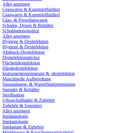
Alles anzeigen
Glaswaren & Kunststoffartikel
Glaswaren & Kunststoffartikel
Glas- & Porzellanwaren
Schalen, Dosen & Behälter
Schubladeneinsätze
Alles anzeigen
Hygiene & Desinfektion
Hygiene & Desinfektion
Abdruck-Desinfektion
Desinfektionstücher
Flächendesinfektion
Händedesinfektion
Instrumentenreinigung & -desinfektion
Maschinelle Aufbereitung
Sauganlagen- & Wasserlinienreinigung
Spender & Behälter
Sterilisation
Ultraschallbäder & Zubehör
Zubehör & Sonstiges
Alles anzeigen
Implantologie
Implantologie
Implantate & Zubehör
Membranen & Knochenersatzmaterial