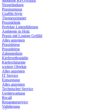
Moderne KFO-Praxis
Neugründung
Praxisumzug
Graffiti-Style
Themenzimmer
Praxisklinik
Perfekte Linienführung
Ambiente in Holz
Praxis mit Lounge Gefühl
Alles anzeigen
Praxisbörse
Praxisbörse
Zahnmedizin
Kieferorthopädie
Kieferchirurgie
weitere Objekte
Alles anzeigen
IT Service
Entsorgung
Alles anzeigen
Technischer Service
Gerätewartung
Recall
Reparaturservice
Validierung