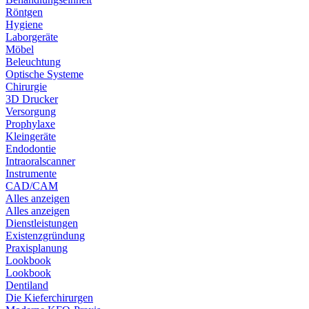
Röntgen
Hygiene
Laborgeräte
Möbel
Beleuchtung
Optische Systeme
Chirurgie
3D Drucker
Versorgung
Prophylaxe
Kleingeräte
Endodontie
Intraoralscanner
Instrumente
CAD/CAM
Alles anzeigen
Alles anzeigen
Dienstleistungen
Existenzgründung
Praxisplanung
Lookbook
Lookbook
Dentiland
Die Kieferchirurgen