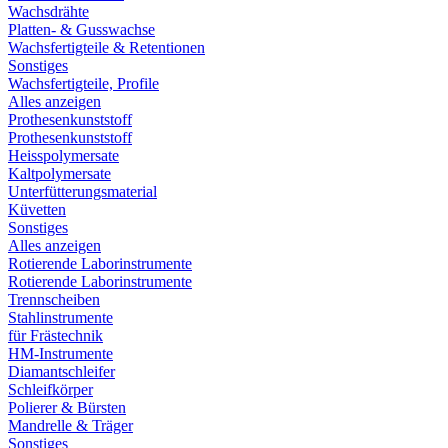
Wachsdrähte
Platten- & Gusswachse
Wachsfertigteile & Retentionen
Sonstiges
Wachsfertigteile, Profile
Alles anzeigen
Prothesenkunststoff
Prothesenkunststoff
Heisspolymersate
Kaltpolymersate
Unterfütterungsmaterial
Küvetten
Sonstiges
Alles anzeigen
Rotierende Laborinstrumente
Rotierende Laborinstrumente
Trennscheiben
Stahlinstrumente
für Frästechnik
HM-Instrumente
Diamantschleifer
Schleifkörper
Polierer & Bürsten
Mandrelle & Träger
Sonstiges