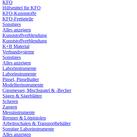
KFO
Hilfsmittel für KFO
KFO-Kunststoffe
KFO-Fertigteile
Sonstiges
Alles anzeigen
Kunststoffverblendung
Kunststoffverblendung
K+B Material
Verbundsysteme
Sonstiges
Alles anzeigen
Laborinstrumente
Laborinstrumente
Pinsel, Pinselhalter
Modellierinstrumente
Gipsmesser, Mischspatel & -Becher
Sägen & Sägeblätter
Scheren
Zangen
Messinstrumente
Brenner & Lötpistolen
Arbeitsschalen & Transportbehälter
Sonstige Laborinstrumente
Alles anzeigen