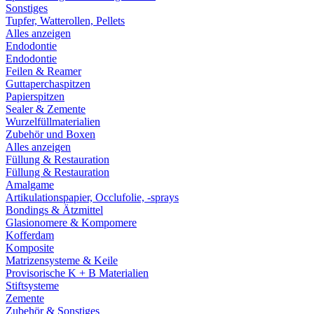
Sonstiges
Tupfer, Watterollen, Pellets
Alles anzeigen
Endodontie
Endodontie
Feilen & Reamer
Guttaperchaspitzen
Papierspitzen
Sealer & Zemente
Wurzelfüllmaterialien
Zubehör und Boxen
Alles anzeigen
Füllung & Restauration
Füllung & Restauration
Amalgame
Artikulationspapier, Occlufolie, -sprays
Bondings & Ätzmittel
Glasionomere & Kompomere
Kofferdam
Komposite
Matrizensysteme & Keile
Provisorische K + B Materialien
Stiftsysteme
Zemente
Zubehör & Sonstiges