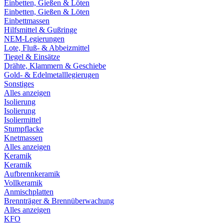
Einbetten, Gießen & Löten
Einbetten, Gießen & Löten
Einbettmassen
Hilfsmittel & Gußringe
NEM-Legierungen
Lote, Fluß- & Abbeizmittel
Tiegel & Einsätze
Drähte, Klammern & Geschiebe
Gold- & Edelmetalllegierugen
Sonstiges
Alles anzeigen
Isolierung
Isolierung
Isoliermittel
Stumpflacke
Knetmassen
Alles anzeigen
Keramik
Keramik
Aufbrennkeramik
Vollkeramik
Anmischplatten
Brennträger & Brennüberwachung
Alles anzeigen
KFO