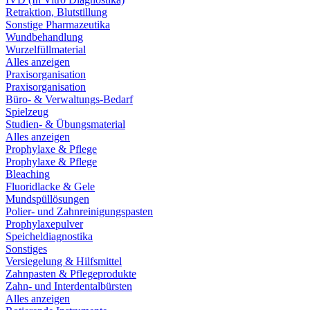
Retraktion, Blutstillung
Sonstige Pharmazeutika
Wundbehandlung
Wurzelfüllmaterial
Alles anzeigen
Praxisorganisation
Praxisorganisation
Büro- & Verwaltungs-Bedarf
Spielzeug
Studien- & Übungsmaterial
Alles anzeigen
Prophylaxe & Pflege
Prophylaxe & Pflege
Bleaching
Fluoridlacke & Gele
Mundspüllösungen
Polier- und Zahnreinigungspasten
Prophylaxepulver
Speicheldiagnostika
Sonstiges
Versiegelung & Hilfsmittel
Zahnpasten & Pflegeprodukte
Zahn- und Interdentalbürsten
Alles anzeigen