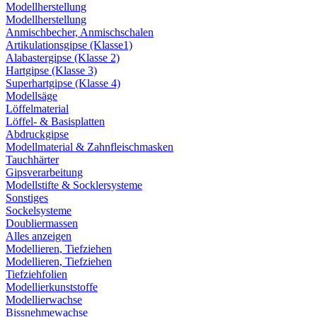
Modellherstellung
Modellherstellung
Anmischbecher, Anmischschalen
Artikulationsgipse (Klasse1)
Alabastergipse (Klasse 2)
Hartgipse (Klasse 3)
Superhartgipse (Klasse 4)
Modellsäge
Löffelmaterial
Löffel- & Basisplatten
Abdruckgipse
Modellmaterial & Zahnfleischmasken
Tauchhärter
Gipsverarbeitung
Modellstifte & Socklersysteme
Sonstiges
Sockelsysteme
Doubliermassen
Alles anzeigen
Modellieren, Tiefziehen
Modellieren, Tiefziehen
Tiefziehfolien
Modellierkunststoffe
Modellierwachse
Bissnehmewachse