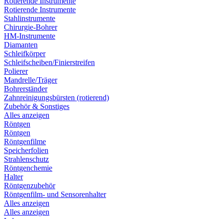
Rotierende Instrumente
Rotierende Instrumente
Stahlinstrumente
Chirurgie-Bohrer
HM-Instrumente
Diamanten
Schleifkörper
Schleifscheiben/Finierstreifen
Polierer
Mandrelle/Träger
Bohrerständer
Zahnreinigungsbürsten (rotierend)
Zubehör & Sonstiges
Alles anzeigen
Röntgen
Röntgen
Röntgenfilme
Speicherfolien
Strahlenschutz
Röntgenchemie
Halter
Röntgenzubehör
Röntgenfilm- und Sensorenhalter
Alles anzeigen
Alles anzeigen