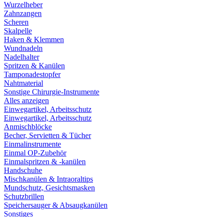
Wurzelheber
Zahnzangen
Scheren
Skalpelle
Haken & Klemmen
Wundnadeln
Nadelhalter
Spritzen & Kanülen
Tamponadestopfer
Nahtmaterial
Sonstige Chirurgie-Instrumente
Alles anzeigen
Einwegartikel, Arbeitsschutz
Einwegartikel, Arbeitsschutz
Anmischblöcke
Becher, Servietten & Tücher
Einmalinstrumente
Einmal OP-Zubehör
Einmalspritzen & -kanülen
Handschuhe
Mischkanülen & Intraoraltips
Mundschutz, Gesichtsmasken
Schutzbrillen
Speichersauger & Absaugkanülen
Sonstiges