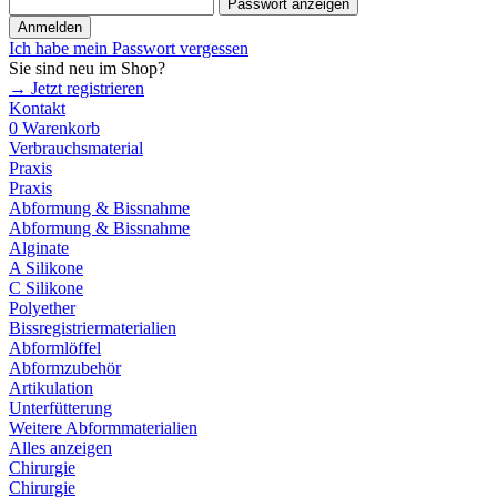
Passwort anzeigen
Anmelden
Ich habe mein Passwort vergessen
Sie sind neu im Shop?
→ Jetzt registrieren
Kontakt
0
Warenkorb
Verbrauchsmaterial
Praxis
Praxis
Abformung & Bissnahme
Abformung & Bissnahme
Alginate
A Silikone
C Silikone
Polyether
Bissregistriermaterialien
Abformlöffel
Abformzubehör
Artikulation
Unterfütterung
Weitere Abformmaterialien
Alles anzeigen
Chirurgie
Chirurgie