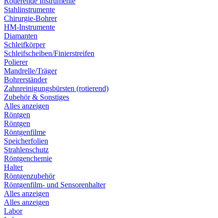
Rotierende Instrumente
Stahlinstrumente
Chirurgie-Bohrer
HM-Instrumente
Diamanten
Schleifkörper
Schleifscheiben/Finierstreifen
Polierer
Mandrelle/Träger
Bohrerständer
Zahnreinigungsbürsten (rotierend)
Zubehör & Sonstiges
Alles anzeigen
Röntgen
Röntgen
Röntgenfilme
Speicherfolien
Strahlenschutz
Röntgenchemie
Halter
Röntgenzubehör
Röntgenfilm- und Sensorenhalter
Alles anzeigen
Alles anzeigen
Labor