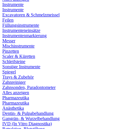
Instrumente
Instrumente
Excavatoren & Schmelzmeissel
Feilen
Füllungsinstrumente
Instrumenteneinsätze
Instrumentenmarkierung
Messer
Mischinstrumente
Pinzetten
Scaler & Küretten
Schleifsteine
Sonstige Instrumente
Spiegel
Trays & Zubehör
Zahnreiniger
Zahnsonden, Paradontometer
Alles anzeigen
Pharmazeutika
Pharmazeutika
Anästhetika
Dentin- & Pulpabehandlung
Gangrän- & Wurzelbehandlung
IVD (In Vitro Diagnostika)
Retraktion, Blutstillung