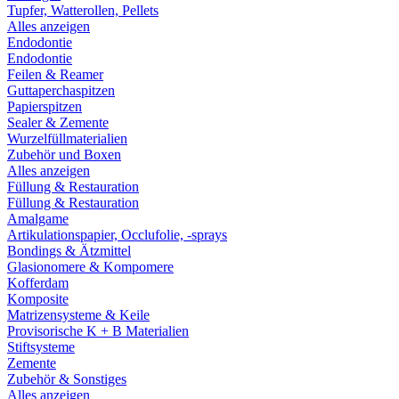
Tupfer, Watterollen, Pellets
Alles anzeigen
Endodontie
Endodontie
Feilen & Reamer
Guttaperchaspitzen
Papierspitzen
Sealer & Zemente
Wurzelfüllmaterialien
Zubehör und Boxen
Alles anzeigen
Füllung & Restauration
Füllung & Restauration
Amalgame
Artikulationspapier, Occlufolie, -sprays
Bondings & Ätzmittel
Glasionomere & Kompomere
Kofferdam
Komposite
Matrizensysteme & Keile
Provisorische K + B Materialien
Stiftsysteme
Zemente
Zubehör & Sonstiges
Alles anzeigen