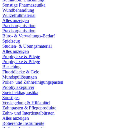
Sonstige Pharmazeutika
Wundbehandlung
Wurzelfüllmaterial
Alles anzeigen
Praxisorganisation
Praxisorganisation
Büro- & Verwaltungs-Bedarf
Spielzeug
Studien- & Übungsmaterial
Alles anzeigen
Prophylaxe & Pflege
Prophylaxe & Pflege
Bleaching
Fluoridlacke & Gele
Mundspüllösungen
Polier- und Zahnreinigungspasten
Prophylaxepulver
Speicheldiagnostika
Sonstiges
Versiegelung & Hilfsmittel
Zahnpasten & Pflegeprodukte
Zahn- und Interdentalbürsten
Alles anzeigen
Rotierende Instrumente