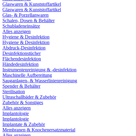
Glaswaren & Kunststoffartikel
Glaswaren & Kunststoffartikel
Glas- & Porzellanwaren
Schalen, Dosen & Behälter
Schubladeneinsätze
Alles anzeigen
Hygiene & Desinfektion
Hygiene & Desinfektion
Abdruck-Desinfektion
Desinfektionstücher
Flächendesinfektion
Händedesinfektion
Instrumentenreinigung & -desinfektion
Maschinelle Aufbereitung
Sauganlagen- & Wasserlinienreinigung
Spender & Behälter
Sterilisation
Ultraschallbäder & Zubehör
Zubehör & Sonstiges
Alles anzeigen
Implantologie
Implantologie
Implantate & Zubehör
Membranen & Knochenersatzmaterial
Alles anzeigen