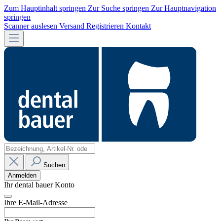
Zum Hauptinhalt springen
Zur Suche springen
Zur Hauptnavigation
springen
Scanner auslesen
Versand
Registrieren
Kontakt
Suchen
Anmelden
Ihr dental bauer Konto
Ihre E-Mail-Adresse