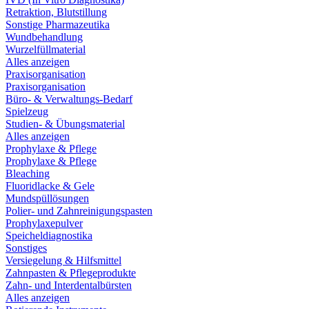
Retraktion, Blutstillung
Sonstige Pharmazeutika
Wundbehandlung
Wurzelfüllmaterial
Alles anzeigen
Praxisorganisation
Praxisorganisation
Büro- & Verwaltungs-Bedarf
Spielzeug
Studien- & Übungsmaterial
Alles anzeigen
Prophylaxe & Pflege
Prophylaxe & Pflege
Bleaching
Fluoridlacke & Gele
Mundspüllösungen
Polier- und Zahnreinigungspasten
Prophylaxepulver
Speicheldiagnostika
Sonstiges
Versiegelung & Hilfsmittel
Zahnpasten & Pflegeprodukte
Zahn- und Interdentalbürsten
Alles anzeigen