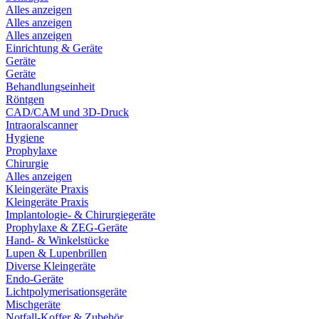
Alles anzeigen
Alles anzeigen
Alles anzeigen
Einrichtung & Geräte
Geräte
Geräte
Behandlungseinheit
Röntgen
CAD/CAM und 3D-Druck
Intraoralscanner
Hygiene
Prophylaxe
Chirurgie
Alles anzeigen
Kleingeräte Praxis
Kleingeräte Praxis
Implantologie- & Chirurgiegeräte
Prophylaxe & ZEG-Geräte
Hand- & Winkelstücke
Lupen & Lupenbrillen
Diverse Kleingeräte
Endo-Geräte
Lichtpolymerisationsgeräte
Mischgeräte
Notfall-Koffer & Zubehör