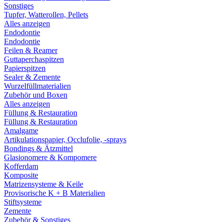
Sonstiges
Tupfer, Watterollen, Pellets
Alles anzeigen
Endodontie
Endodontie
Feilen & Reamer
Guttaperchaspitzen
Papierspitzen
Sealer & Zemente
Wurzelfüllmaterialien
Zubehör und Boxen
Alles anzeigen
Füllung & Restauration
Füllung & Restauration
Amalgame
Artikulationspapier, Occlufolie, -sprays
Bondings & Ätzmittel
Glasionomere & Kompomere
Kofferdam
Komposite
Matrizensysteme & Keile
Provisorische K + B Materialien
Stiftsysteme
Zemente
Zubehör & Sonstiges