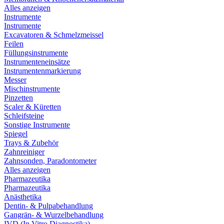
Alles anzeigen
Instrumente
Instrumente
Excavatoren & Schmelzmeissel
Feilen
Füllungsinstrumente
Instrumenteneinsätze
Instrumentenmarkierung
Messer
Mischinstrumente
Pinzetten
Scaler & Küretten
Schleifsteine
Sonstige Instrumente
Spiegel
Trays & Zubehör
Zahnreiniger
Zahnsonden, Paradontometer
Alles anzeigen
Pharmazeutika
Pharmazeutika
Anästhetika
Dentin- & Pulpabehandlung
Gangrän- & Wurzelbehandlung
IVD (In Vitro Diagnostika)