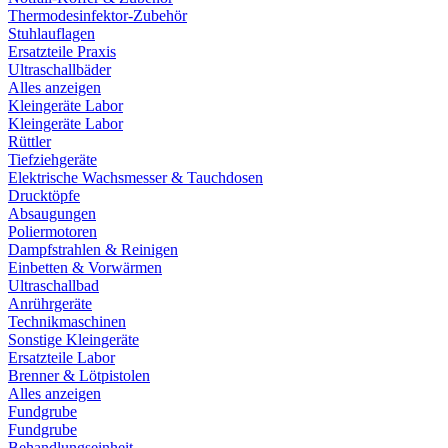
Thermodesinfektor-Zubehör
Stuhlauflagen
Ersatzteile Praxis
Ultraschallbäder
Alles anzeigen
Kleingeräte Labor
Kleingeräte Labor
Rüttler
Tiefziehgeräte
Elektrische Wachsmesser & Tauchdosen
Drucktöpfe
Absaugungen
Poliermotoren
Dampfstrahlen & Reinigen
Einbetten & Vorwärmen
Ultraschallbad
Anrührgeräte
Technikmaschinen
Sonstige Kleingeräte
Ersatzteile Labor
Brenner & Lötpistolen
Alles anzeigen
Fundgrube
Fundgrube
Behandlungseinheit