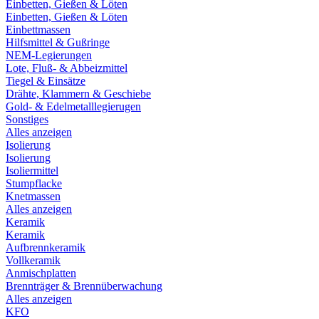
Einbetten, Gießen & Löten
Einbetten, Gießen & Löten
Einbettmassen
Hilfsmittel & Gußringe
NEM-Legierungen
Lote, Fluß- & Abbeizmittel
Tiegel & Einsätze
Drähte, Klammern & Geschiebe
Gold- & Edelmetalllegierugen
Sonstiges
Alles anzeigen
Isolierung
Isolierung
Isoliermittel
Stumpflacke
Knetmassen
Alles anzeigen
Keramik
Keramik
Aufbrennkeramik
Vollkeramik
Anmischplatten
Brennträger & Brennüberwachung
Alles anzeigen
KFO