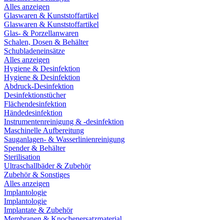
Alles anzeigen
Glaswaren & Kunststoffartikel
Glaswaren & Kunststoffartikel
Glas- & Porzellanwaren
Schalen, Dosen & Behälter
Schubladeneinsätze
Alles anzeigen
Hygiene & Desinfektion
Hygiene & Desinfektion
Abdruck-Desinfektion
Desinfektionstücher
Flächendesinfektion
Händedesinfektion
Instrumentenreinigung & -desinfektion
Maschinelle Aufbereitung
Sauganlagen- & Wasserlinienreinigung
Spender & Behälter
Sterilisation
Ultraschallbäder & Zubehör
Zubehör & Sonstiges
Alles anzeigen
Implantologie
Implantologie
Implantate & Zubehör
Membranen & Knochenersatzmaterial