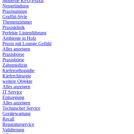
Moderne KFO-Praxis
Neugründung
Praxisumzug
Graffiti-Style
Themenzimmer
Praxisklinik
Perfekte Linienführung
Ambiente in Holz
Praxis mit Lounge Gefühl
Alles anzeigen
Praxisbörse
Praxisbörse
Zahnmedizin
Kieferorthopädie
Kieferchirurgie
weitere Objekte
Alles anzeigen
IT Service
Entsorgung
Alles anzeigen
Technischer Service
Gerätewartung
Recall
Reparaturservice
Validierung