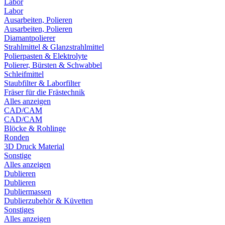
Labor
Labor
Ausarbeiten, Polieren
Ausarbeiten, Polieren
Diamantpolierer
Strahlmittel & Glanzstrahlmittel
Polierpasten & Elektrolyte
Polierer, Bürsten & Schwabbel
Schleifmittel
Staubfilter & Laborfilter
Fräser für die Frästechnik
Alles anzeigen
CAD/CAM
CAD/CAM
Blöcke & Rohlinge
Ronden
3D Druck Material
Sonstige
Alles anzeigen
Dublieren
Dublieren
Dubliermassen
Dublierzubehör & Küvetten
Sonstiges
Alles anzeigen