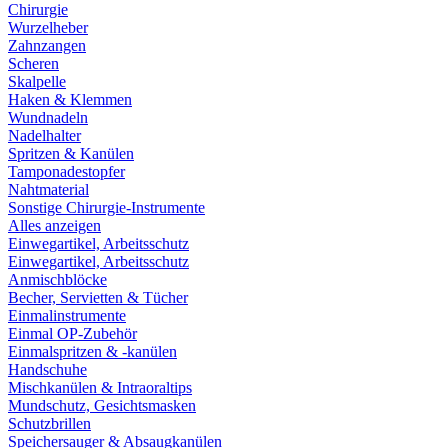
Chirurgie
Wurzelheber
Zahnzangen
Scheren
Skalpelle
Haken & Klemmen
Wundnadeln
Nadelhalter
Spritzen & Kanülen
Tamponadestopfer
Nahtmaterial
Sonstige Chirurgie-Instrumente
Alles anzeigen
Einwegartikel, Arbeitsschutz
Einwegartikel, Arbeitsschutz
Anmischblöcke
Becher, Servietten & Tücher
Einmalinstrumente
Einmal OP-Zubehör
Einmalspritzen & -kanülen
Handschuhe
Mischkanülen & Intraoraltips
Mundschutz, Gesichtsmasken
Schutzbrillen
Speichersauger & Absaugkanülen