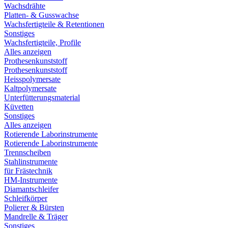
Wachsdrähte
Platten- & Gusswachse
Wachsfertigteile & Retentionen
Sonstiges
Wachsfertigteile, Profile
Alles anzeigen
Prothesenkunststoff
Prothesenkunststoff
Heisspolymersate
Kaltpolymersate
Unterfütterungsmaterial
Küvetten
Sonstiges
Alles anzeigen
Rotierende Laborinstrumente
Rotierende Laborinstrumente
Trennscheiben
Stahlinstrumente
für Frästechnik
HM-Instrumente
Diamantschleifer
Schleifkörper
Polierer & Bürsten
Mandrelle & Träger
Sonstiges