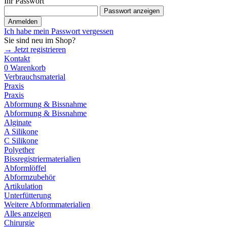
Ihr Passwort
Passwort anzeigen
Anmelden
Ich habe mein Passwort vergessen
Sie sind neu im Shop?
→ Jetzt registrieren
Kontakt
0
Warenkorb
Verbrauchsmaterial
Praxis
Praxis
Abformung & Bissnahme
Abformung & Bissnahme
Alginate
A Silikone
C Silikone
Polyether
Bissregistriermaterialien
Abformlöffel
Abformzubehör
Artikulation
Unterfütterung
Weitere Abformmaterialien
Alles anzeigen
Chirurgie