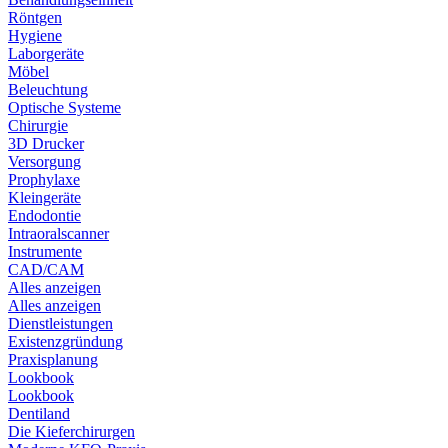
Röntgen
Hygiene
Laborgeräte
Möbel
Beleuchtung
Optische Systeme
Chirurgie
3D Drucker
Versorgung
Prophylaxe
Kleingeräte
Endodontie
Intraoralscanner
Instrumente
CAD/CAM
Alles anzeigen
Alles anzeigen
Dienstleistungen
Existenzgründung
Praxisplanung
Lookbook
Lookbook
Dentiland
Die Kieferchirurgen