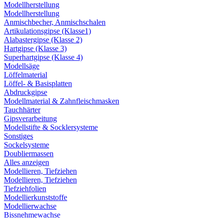
Modellherstellung
Modellherstellung
Anmischbecher, Anmischschalen
Artikulationsgipse (Klasse1)
Alabastergipse (Klasse 2)
Hartgipse (Klasse 3)
Superhartgipse (Klasse 4)
Modellsäge
Löffelmaterial
Löffel- & Basisplatten
Abdruckgipse
Modellmaterial & Zahnfleischmasken
Tauchhärter
Gipsverarbeitung
Modellstifte & Socklersysteme
Sonstiges
Sockelsysteme
Doubliermassen
Alles anzeigen
Modellieren, Tiefziehen
Modellieren, Tiefziehen
Tiefziehfolien
Modellierkunststoffe
Modellierwachse
Bissnehmewachse