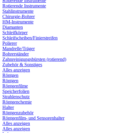
Rotierende Instrumente
Rotierende Instrumente
Stahlinstrumente
Chirurgie-Bohrer
HM-Instrumente
Diamanten
Schleifkörper
Schleifscheiben/Finierstreifen
Polierer
Mandrelle/Träger
Bohrerständer
Zahnreinigungsbürsten (rotierend)
Zubehör & Sonstiges
Alles anzeigen
Röntgen
Röntgen
Röntgenfilme
Speicherfolien
Strahlenschutz
Röntgenchemie
Halter
Röntgenzubehör
Röntgenfilm- und Sensorenhalter
Alles anzeigen
Alles anzeigen