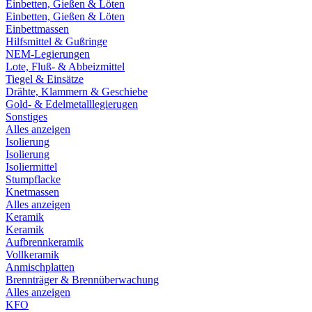
Einbetten, Gießen & Löten
Einbetten, Gießen & Löten
Einbettmassen
Hilfsmittel & Gußringe
NEM-Legierungen
Lote, Fluß- & Abbeizmittel
Tiegel & Einsätze
Drähte, Klammern & Geschiebe
Gold- & Edelmetalllegierugen
Sonstiges
Alles anzeigen
Isolierung
Isolierung
Isoliermittel
Stumpflacke
Knetmassen
Alles anzeigen
Keramik
Keramik
Aufbrennkeramik
Vollkeramik
Anmischplatten
Brennträger & Brennüberwachung
Alles anzeigen
KFO