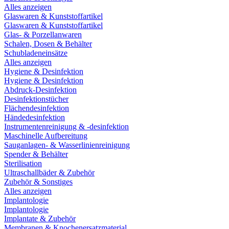
Alles anzeigen
Glaswaren & Kunststoffartikel
Glaswaren & Kunststoffartikel
Glas- & Porzellanwaren
Schalen, Dosen & Behälter
Schubladeneinsätze
Alles anzeigen
Hygiene & Desinfektion
Hygiene & Desinfektion
Abdruck-Desinfektion
Desinfektionstücher
Flächendesinfektion
Händedesinfektion
Instrumentenreinigung & -desinfektion
Maschinelle Aufbereitung
Sauganlagen- & Wasserlinienreinigung
Spender & Behälter
Sterilisation
Ultraschallbäder & Zubehör
Zubehör & Sonstiges
Alles anzeigen
Implantologie
Implantologie
Implantate & Zubehör
Membranen & Knochenersatzmaterial