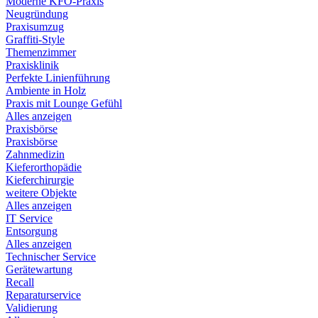
Moderne KFO-Praxis
Neugründung
Praxisumzug
Graffiti-Style
Themenzimmer
Praxisklinik
Perfekte Linienführung
Ambiente in Holz
Praxis mit Lounge Gefühl
Alles anzeigen
Praxisbörse
Praxisbörse
Zahnmedizin
Kieferorthopädie
Kieferchirurgie
weitere Objekte
Alles anzeigen
IT Service
Entsorgung
Alles anzeigen
Technischer Service
Gerätewartung
Recall
Reparaturservice
Validierung