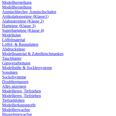
Modellherstellung
Modellherstellung
Anmischbecher, Anmischschalen
Artikulationsgipse (Klasse1)
Alabastergipse (Klasse 2)
Hartgipse (Klasse 3)
Superhartgipse (Klasse 4)
Modellsäge
Löffelmaterial
Löffel- & Basisplatten
Abdruckgipse
Modellmaterial & Zahnfleischmasken
Tauchhärter
Gipsverarbeitung
Modellstifte & Socklersysteme
Sonstiges
Sockelsysteme
Doubliermassen
Alles anzeigen
Modellieren, Tiefziehen
Modellieren, Tiefziehen
Tiefziehfolien
Modellierkunststoffe
Modellierwachse
Bissnehmewachse