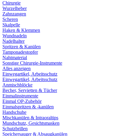
Chirurgie
Wurzelheber
Zahnzangen
Scheren
Skalpelle
Haken & Klemmen
Wundnadeln
Nadelhalter
Spritzen & Kanülen
Tamponadestopfer
Nahtmaterial
Sonstige Chirurgie-Instrumente
Alles anzeigen
Einwegartikel, Arbeitsschutz
Einwegartikel, Arbeitsschutz
Anmischblöcke
Becher, Servietten & Tücher
Einmalinstrumente
Einmal OP-Zubehör
Einmalspritzen & -kanülen
Handschuhe
Mischkanülen & Intraoraltips
Mundschutz, Gesichtsmasken
Schutzbrillen
Speichersauger & Absaugkanülen