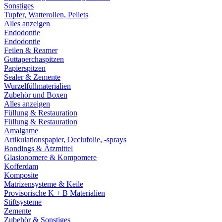
Sonstiges
Tupfer, Watterollen, Pellets
Alles anzeigen
Endodontie
Endodontie
Feilen & Reamer
Guttaperchaspitzen
Papierspitzen
Sealer & Zemente
Wurzelfüllmaterialien
Zubehör und Boxen
Alles anzeigen
Füllung & Restauration
Füllung & Restauration
Amalgame
Artikulationspapier, Occlufolie, -sprays
Bondings & Ätzmittel
Glasionomere & Kompomere
Kofferdam
Komposite
Matrizensysteme & Keile
Provisorische K + B Materialien
Stiftsysteme
Zemente
Zubehör & Sonstiges