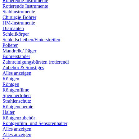
Rotierende Instrumente
Rotierende Instrumente
Stahlinstrumente
Chirurgie-Bohrer
HM-Instrumente
Diamanten
Schleifkörper
Schleifscheiben/Finierstreifen
Polierer
Mandrelle/Träger
Bohrerständer
Zahnreinigungsbürsten (rotierend)
Zubehör & Sonstiges
Alles anzeigen
Röntgen
Röntgen
Röntgenfilme
Speicherfolien
Strahlenschutz
Röntgenchemie
Halter
Röntgenzubehör
Röntgenfilm- und Sensorenhalter
Alles anzeigen
Alles anzeigen