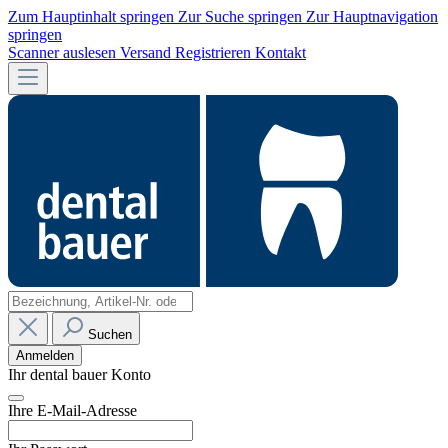
Zum Hauptinhalt springen
Zur Suche springen
Zur Hauptnavigation
springen
Scanner auslesen
Versand
Registrieren
Kontakt
Suchen
Anmelden
Ihr dental bauer Konto
Ihre E-Mail-Adresse