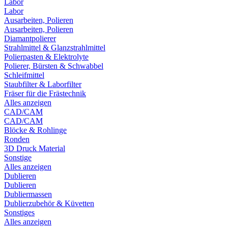
Labor
Labor
Ausarbeiten, Polieren
Ausarbeiten, Polieren
Diamantpolierer
Strahlmittel & Glanzstrahlmittel
Polierpasten & Elektrolyte
Polierer, Bürsten & Schwabbel
Schleifmittel
Staubfilter & Laborfilter
Fräser für die Frästechnik
Alles anzeigen
CAD/CAM
CAD/CAM
Blöcke & Rohlinge
Ronden
3D Druck Material
Sonstige
Alles anzeigen
Dublieren
Dublieren
Dubliermassen
Dublierzubehör & Küvetten
Sonstiges
Alles anzeigen