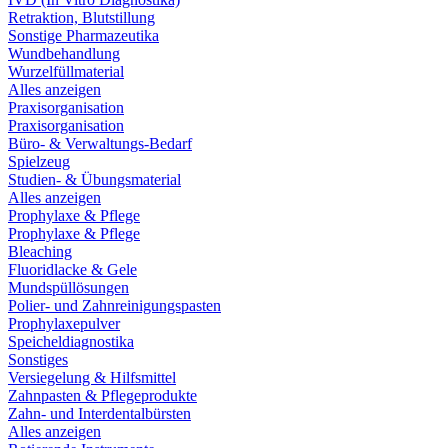
Retraktion, Blutstillung
Sonstige Pharmazeutika
Wundbehandlung
Wurzelfüllmaterial
Alles anzeigen
Praxisorganisation
Praxisorganisation
Büro- & Verwaltungs-Bedarf
Spielzeug
Studien- & Übungsmaterial
Alles anzeigen
Prophylaxe & Pflege
Prophylaxe & Pflege
Bleaching
Fluoridlacke & Gele
Mundspüllösungen
Polier- und Zahnreinigungspasten
Prophylaxepulver
Speicheldiagnostika
Sonstiges
Versiegelung & Hilfsmittel
Zahnpasten & Pflegeprodukte
Zahn- und Interdentalbürsten
Alles anzeigen