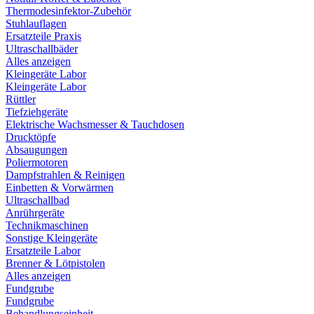
Thermodesinfektor-Zubehör
Stuhlauflagen
Ersatzteile Praxis
Ultraschallbäder
Alles anzeigen
Kleingeräte Labor
Kleingeräte Labor
Rüttler
Tiefziehgeräte
Elektrische Wachsmesser & Tauchdosen
Drucktöpfe
Absaugungen
Poliermotoren
Dampfstrahlen & Reinigen
Einbetten & Vorwärmen
Ultraschallbad
Anrührgeräte
Technikmaschinen
Sonstige Kleingeräte
Ersatzteile Labor
Brenner & Lötpistolen
Alles anzeigen
Fundgrube
Fundgrube
Behandlungseinheit