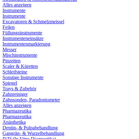
Alles anzeigen
Instrumente
Instrumente
Excavatoren & Schmelzmeissel
Feilen
Füllungsinstrumente
Instrumenteneinsätze
Instrumentenmarkierung
Messer
Mischinstrumente
Pinzetten
Scaler & Küretten
Schleifsteine
Sonstige Instrumente
Spiegel
Trays & Zubehör
Zahnreiniger
Zahnsonden, Paradontometer
Alles anzeigen
Pharmazeutika
Pharmazeutika
Anästhetika
Dentin- & Pulpabehandlung
Gangrän- & Wurzelbehandlung
IVD (In Vitro Diagnostika)