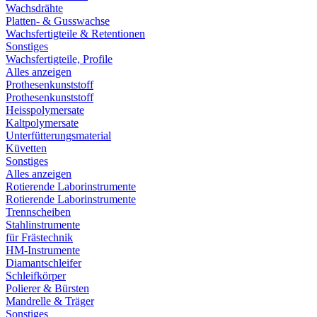
Wachsdrähte
Platten- & Gusswachse
Wachsfertigteile & Retentionen
Sonstiges
Wachsfertigteile, Profile
Alles anzeigen
Prothesenkunststoff
Prothesenkunststoff
Heisspolymersate
Kaltpolymersate
Unterfütterungsmaterial
Küvetten
Sonstiges
Alles anzeigen
Rotierende Laborinstrumente
Rotierende Laborinstrumente
Trennscheiben
Stahlinstrumente
für Frästechnik
HM-Instrumente
Diamantschleifer
Schleifkörper
Polierer & Bürsten
Mandrelle & Träger
Sonstiges