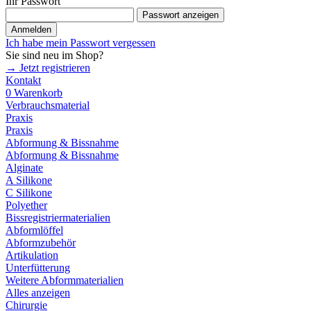
Ihr Passwort
Passwort anzeigen
Anmelden
Ich habe mein Passwort vergessen
Sie sind neu im Shop?
→ Jetzt registrieren
Kontakt
0
Warenkorb
Verbrauchsmaterial
Praxis
Praxis
Abformung & Bissnahme
Abformung & Bissnahme
Alginate
A Silikone
C Silikone
Polyether
Bissregistriermaterialien
Abformlöffel
Abformzubehör
Artikulation
Unterfütterung
Weitere Abformmaterialien
Alles anzeigen
Chirurgie