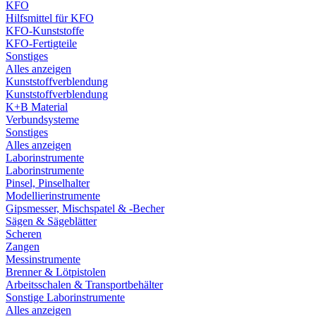
KFO
Hilfsmittel für KFO
KFO-Kunststoffe
KFO-Fertigteile
Sonstiges
Alles anzeigen
Kunststoffverblendung
Kunststoffverblendung
K+B Material
Verbundsysteme
Sonstiges
Alles anzeigen
Laborinstrumente
Laborinstrumente
Pinsel, Pinselhalter
Modellierinstrumente
Gipsmesser, Mischspatel & -Becher
Sägen & Sägeblätter
Scheren
Zangen
Messinstrumente
Brenner & Lötpistolen
Arbeitsschalen & Transportbehälter
Sonstige Laborinstrumente
Alles anzeigen