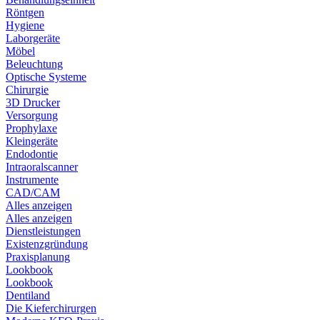
Röntgen
Hygiene
Laborgeräte
Möbel
Beleuchtung
Optische Systeme
Chirurgie
3D Drucker
Versorgung
Prophylaxe
Kleingeräte
Endodontie
Intraoralscanner
Instrumente
CAD/CAM
Alles anzeigen
Alles anzeigen
Dienstleistungen
Existenzgründung
Praxisplanung
Lookbook
Lookbook
Dentiland
Die Kieferchirurgen