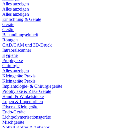
Alles anzeigen
Alles anzeigen
Alles anzeigen
Einrichtung & Geräte
Geräte
Geräte
Behandlungseinheit
Röntgen
CAD/CAM und 3D-Druck
Intraoralscanner
Hygiene
Prophylaxe
Chirurgie
Alles anzeigen
Kleingeräte Praxis
Kleingeräte Praxis
Implantologie- & Chirurgiegeräte
Prophylaxe & ZEG-Geräte
Hand- & Winkelstücke
Lupen & Lupenbrillen
Diverse Kleingeräte
Endo-Geräte
Lichtpolymerisationsgeräte
Mischgeräte
Notfall-Koffer & Zubehör