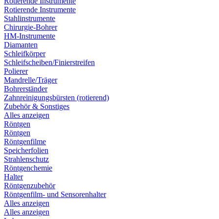
Rotierende Instrumente
Rotierende Instrumente
Stahlinstrumente
Chirurgie-Bohrer
HM-Instrumente
Diamanten
Schleifkörper
Schleifscheiben/Finierstreifen
Polierer
Mandrelle/Träger
Bohrerständer
Zahnreinigungsbürsten (rotierend)
Zubehör & Sonstiges
Alles anzeigen
Röntgen
Röntgen
Röntgenfilme
Speicherfolien
Strahlenschutz
Röntgenchemie
Halter
Röntgenzubehör
Röntgenfilm- und Sensorenhalter
Alles anzeigen
Alles anzeigen