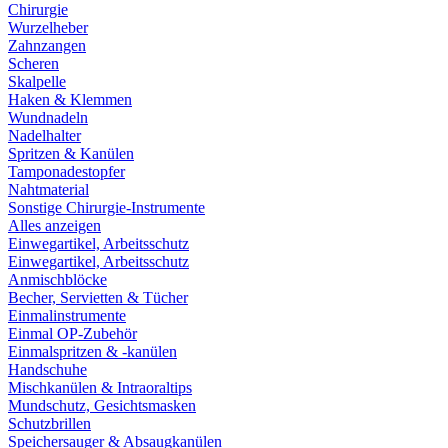
Chirurgie
Wurzelheber
Zahnzangen
Scheren
Skalpelle
Haken & Klemmen
Wundnadeln
Nadelhalter
Spritzen & Kanülen
Tamponadestopfer
Nahtmaterial
Sonstige Chirurgie-Instrumente
Alles anzeigen
Einwegartikel, Arbeitsschutz
Einwegartikel, Arbeitsschutz
Anmischblöcke
Becher, Servietten & Tücher
Einmalinstrumente
Einmal OP-Zubehör
Einmalspritzen & -kanülen
Handschuhe
Mischkanülen & Intraoraltips
Mundschutz, Gesichtsmasken
Schutzbrillen
Speichersauger & Absaugkanülen