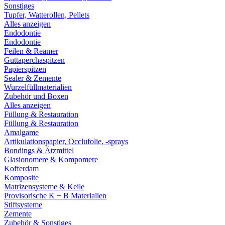
Sonstiges
Tupfer, Watterollen, Pellets
Alles anzeigen
Endodontie
Endodontie
Feilen & Reamer
Guttaperchaspitzen
Papierspitzen
Sealer & Zemente
Wurzelfüllmaterialien
Zubehör und Boxen
Alles anzeigen
Füllung & Restauration
Füllung & Restauration
Amalgame
Artikulationspapier, Occlufolie, -sprays
Bondings & Ätzmittel
Glasionomere & Kompomere
Kofferdam
Komposite
Matrizensysteme & Keile
Provisorische K + B Materialien
Stiftsysteme
Zemente
Zubehör & Sonstiges