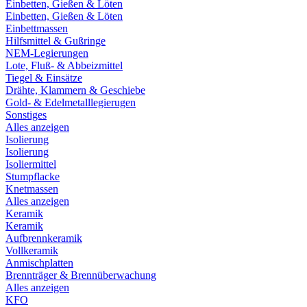
Einbetten, Gießen & Löten
Einbetten, Gießen & Löten
Einbettmassen
Hilfsmittel & Gußringe
NEM-Legierungen
Lote, Fluß- & Abbeizmittel
Tiegel & Einsätze
Drähte, Klammern & Geschiebe
Gold- & Edelmetalllegierugen
Sonstiges
Alles anzeigen
Isolierung
Isolierung
Isoliermittel
Stumpflacke
Knetmassen
Alles anzeigen
Keramik
Keramik
Aufbrennkeramik
Vollkeramik
Anmischplatten
Brennträger & Brennüberwachung
Alles anzeigen
KFO