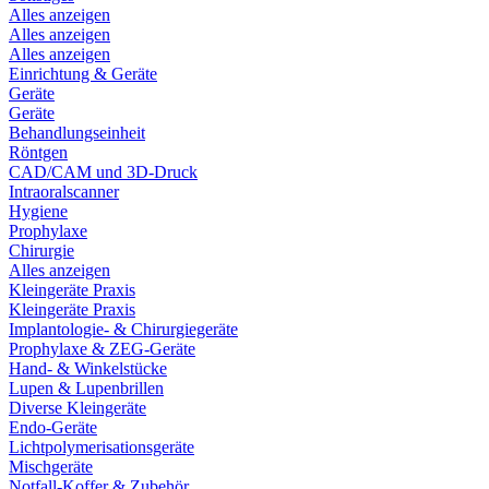
Alles anzeigen
Alles anzeigen
Alles anzeigen
Einrichtung & Geräte
Geräte
Geräte
Behandlungseinheit
Röntgen
CAD/CAM und 3D-Druck
Intraoralscanner
Hygiene
Prophylaxe
Chirurgie
Alles anzeigen
Kleingeräte Praxis
Kleingeräte Praxis
Implantologie- & Chirurgiegeräte
Prophylaxe & ZEG-Geräte
Hand- & Winkelstücke
Lupen & Lupenbrillen
Diverse Kleingeräte
Endo-Geräte
Lichtpolymerisationsgeräte
Mischgeräte
Notfall-Koffer & Zubehör