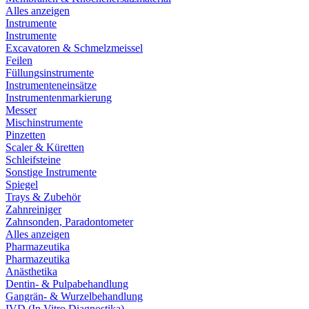
Alles anzeigen
Instrumente
Instrumente
Excavatoren & Schmelzmeissel
Feilen
Füllungsinstrumente
Instrumenteneinsätze
Instrumentenmarkierung
Messer
Mischinstrumente
Pinzetten
Scaler & Küretten
Schleifsteine
Sonstige Instrumente
Spiegel
Trays & Zubehör
Zahnreiniger
Zahnsonden, Paradontometer
Alles anzeigen
Pharmazeutika
Pharmazeutika
Anästhetika
Dentin- & Pulpabehandlung
Gangrän- & Wurzelbehandlung
IVD (In Vitro Diagnostika)