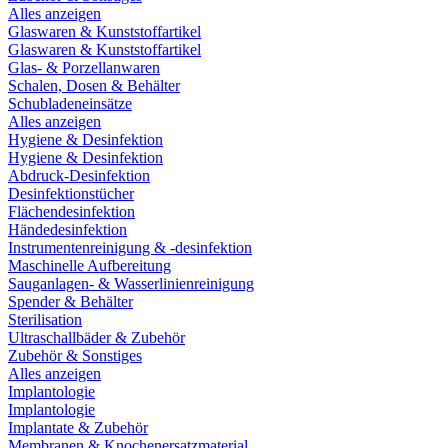
Alles anzeigen
Glaswaren & Kunststoffartikel
Glaswaren & Kunststoffartikel
Glas- & Porzellanwaren
Schalen, Dosen & Behälter
Schubladeneinsätze
Alles anzeigen
Hygiene & Desinfektion
Hygiene & Desinfektion
Abdruck-Desinfektion
Desinfektionstücher
Flächendesinfektion
Händedesinfektion
Instrumentenreinigung & -desinfektion
Maschinelle Aufbereitung
Sauganlagen- & Wasserlinienreinigung
Spender & Behälter
Sterilisation
Ultraschallbäder & Zubehör
Zubehör & Sonstiges
Alles anzeigen
Implantologie
Implantologie
Implantate & Zubehör
Membranen & Knochenersatzmaterial