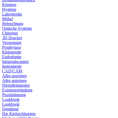
Röntgen
Hygiene
Laborgeräte
Möbel
Beleuchtung
Optische Systeme
Chirurgie
3D Drucker
Versorgung
Prophylaxe
Kleingeräte
Endodontie
Intraoralscanner
Instrumente
CAD/CAM
Alles anzeigen
Alles anzeigen
Dienstleistungen
Existenzgründung
Praxisplanung
Lookbook
Lookbook
Dentiland
Die Kieferchirurgen