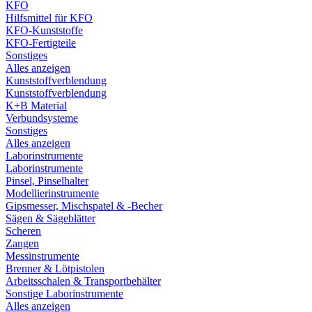
KFO
Hilfsmittel für KFO
KFO-Kunststoffe
KFO-Fertigteile
Sonstiges
Alles anzeigen
Kunststoffverblendung
Kunststoffverblendung
K+B Material
Verbundsysteme
Sonstiges
Alles anzeigen
Laborinstrumente
Laborinstrumente
Pinsel, Pinselhalter
Modellierinstrumente
Gipsmesser, Mischspatel & -Becher
Sägen & Sägeblätter
Scheren
Zangen
Messinstrumente
Brenner & Lötpistolen
Arbeitsschalen & Transportbehälter
Sonstige Laborinstrumente
Alles anzeigen