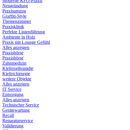
Moderne KFO-Praxis
Neugründung
Praxisumzug
Graffiti-Style
Themenzimmer
Praxisklinik
Perfekte Linienführung
Ambiente in Holz
Praxis mit Lounge Gefühl
Alles anzeigen
Praxisbörse
Praxisbörse
Zahnmedizin
Kieferorthopädie
Kieferchirurgie
weitere Objekte
Alles anzeigen
IT Service
Entsorgung
Alles anzeigen
Technischer Service
Gerätewartung
Recall
Reparaturservice
Validierung