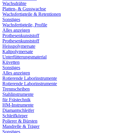
Wachsdrähte
Platten- & Gusswachse
Wachsfertigteile & Retentionen
Sonstiges
Wachsfertigteile, Profile
Alles anzeigen
Prothesenkunststoff
Prothesenkunststoff
Heisspolymersate
Kaltpolymersate
Unterfütterungsmaterial
Küvetten
Sonstiges
Alles anzeigen
Rotierende Laborinstrumente
Rotierende Laborinstrumente
Trennscheiben
Stahlinstrumente
für Frästechnik
HM-Instrumente
Diamantschleifer
Schleifkörper
Polierer & Bürsten
Mandrelle & Träger
Sonstiges