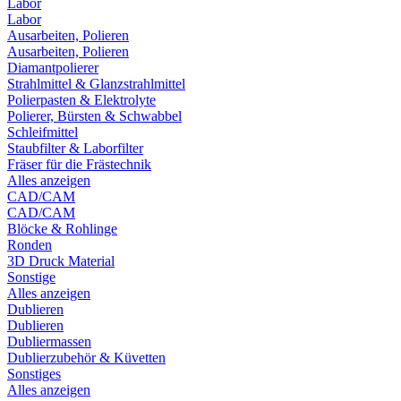
Labor
Labor
Ausarbeiten, Polieren
Ausarbeiten, Polieren
Diamantpolierer
Strahlmittel & Glanzstrahlmittel
Polierpasten & Elektrolyte
Polierer, Bürsten & Schwabbel
Schleifmittel
Staubfilter & Laborfilter
Fräser für die Frästechnik
Alles anzeigen
CAD/CAM
CAD/CAM
Blöcke & Rohlinge
Ronden
3D Druck Material
Sonstige
Alles anzeigen
Dublieren
Dublieren
Dubliermassen
Dublierzubehör & Küvetten
Sonstiges
Alles anzeigen