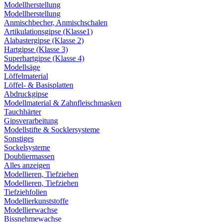
Modellherstellung
Modellherstellung
Anmischbecher, Anmischschalen
Artikulationsgipse (Klasse1)
Alabastergipse (Klasse 2)
Hartgipse (Klasse 3)
Superhartgipse (Klasse 4)
Modellsäge
Löffelmaterial
Löffel- & Basisplatten
Abdruckgipse
Modellmaterial & Zahnfleischmasken
Tauchhärter
Gipsverarbeitung
Modellstifte & Socklersysteme
Sonstiges
Sockelsysteme
Doubliermassen
Alles anzeigen
Modellieren, Tiefziehen
Modellieren, Tiefziehen
Tiefziehfolien
Modellierkunststoffe
Modellierwachse
Bissnehmewachse