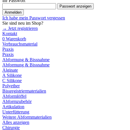
Ihr Passwort
Passwort anzeigen
Anmelden
Ich habe mein Passwort vergessen
Sie sind neu im Shop?
→ Jetzt registrieren
Kontakt
0
Warenkorb
Verbrauchsmaterial
Praxis
Praxis
Abformung & Bissnahme
Abformung & Bissnahme
Alginate
A Silikone
C Silikone
Polyether
Bissregistriermaterialien
Abformlöffel
Abformzubehör
Artikulation
Unterfütterung
Weitere Abformmaterialien
Alles anzeigen
Chirurgie