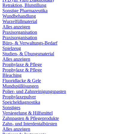
Retraktion, Blutstillung
Sonstige Pharmazeutika
Wundbehandlung
Wurzelfüllmaterial
Alles anzeigen
Praxisorganisation
Praxisorganisation
Büro- & Verwaltungs-Bedarf
Spielzeug
Studien- & Übungsmaterial
Alles anzeigen
Prophylaxe & Pflege
Prophylaxe & Pflege
Bleaching
Fluoridlacke & Gele
Mundspüllösungen
Polier- und Zahnreinigungspasten
Prophylaxepulver
Speicheldiagnostika
Sonstiges
Versiegelung & Hilfsmittel
Zahnpasten & Pflegeprodukte
Zahn- und Interdentalbürsten
Alles anzeigen