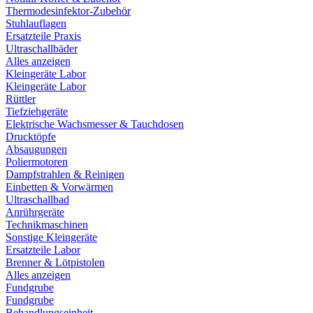
Thermodesinfektor-Zubehör
Stuhlauflagen
Ersatzteile Praxis
Ultraschallbäder
Alles anzeigen
Kleingeräte Labor
Kleingeräte Labor
Rüttler
Tiefziehgeräte
Elektrische Wachsmesser & Tauchdosen
Drucktöpfe
Absaugungen
Poliermotoren
Dampfstrahlen & Reinigen
Einbetten & Vorwärmen
Ultraschallbad
Anrührgeräte
Technikmaschinen
Sonstige Kleingeräte
Ersatzteile Labor
Brenner & Lötpistolen
Alles anzeigen
Fundgrube
Fundgrube
Behandlungseinheit