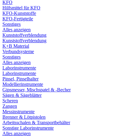
KFO
Hilfsmittel für KFO
KFO-Kunststoffe
KFO-Fertigteile
Sonstiges
Alles anzeigen
Kunststoffverblendung
Kunststoffverblendung
K+B Material
Verbundsysteme
Sonstiges
Alles anzeigen
Laborinstrumente
Laborinstrumente
Pinsel, Pinselhalter
Modellierinstrumente
Gipsmesser, Mischspatel & -Becher
Sägen & Sägeblätter
Scheren
Zangen
Messinstrumente
Brenner & Lötpistolen
Arbeitsschalen & Transportbehälter
Sonstige Laborinstrumente
Alles anzeigen