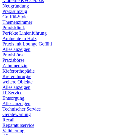
Moderne KFO-Praxis
Neugründung
Praxisumzug
Graffiti-Style
Themenzimmer
Praxisklinik
Perfekte Linienführung
Ambiente in Holz
Praxis mit Lounge Gefühl
Alles anzeigen
Praxisbörse
Praxisbörse
Zahnmedizin
Kieferorthopädie
Kieferchirurgie
weitere Objekte
Alles anzeigen
IT Service
Entsorgung
Alles anzeigen
Technischer Service
Gerätewartung
Recall
Reparaturservice
Validierung