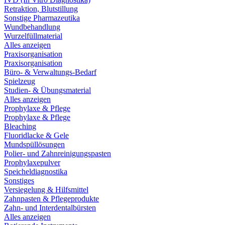
Retraktion, Blutstillung
Sonstige Pharmazeutika
Wundbehandlung
Wurzelfüllmaterial
Alles anzeigen
Praxisorganisation
Praxisorganisation
Büro- & Verwaltungs-Bedarf
Spielzeug
Studien- & Übungsmaterial
Alles anzeigen
Prophylaxe & Pflege
Prophylaxe & Pflege
Bleaching
Fluoridlacke & Gele
Mundspüllösungen
Polier- und Zahnreinigungspasten
Prophylaxepulver
Speicheldiagnostika
Sonstiges
Versiegelung & Hilfsmittel
Zahnpasten & Pflegeprodukte
Zahn- und Interdentalbürsten
Alles anzeigen