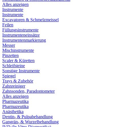
Alles anzeigen
Instrumente
Instrumente
Excavatoren & Schmelzmeissel
Feilen
Füllungsinstrumente
Instrumenteneinsätze
Instrumentenmarkierung
Messer
Mischinstrumente
Pinzetten
Scaler & Küretten
Schleifsteine
Sonstige Instrumente
Spiegel
Trays & Zubehör
Zahnreiniger
Zahnsonden, Paradontometer
Alles anzeigen
Pharmazeutika
Pharmazeutika
Anästhetika
Dentin- & Pulpabehandlung
Gangrän- & Wurzelbehandlung
IVD (In Vitro Diagnostika)