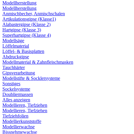
Modellherstellung
Modellherstellung
Anmischbecher, Anmischschalen
Artikulationsgipse (Klasse1)
Alabastergipse (Klasse 2)
Hartgipse (Klasse 3)
Superhartgipse (Klasse 4)
Modellsäge
Löffelmaterial
Löffel- & Basisplatten
Abdruckgipse
Modellmaterial & Zahnfleischmasken
Tauchhärter
Gipsverarbeitung
Modellstifte & Socklersysteme
Sonstiges
Sockelsysteme
Doubliermassen
Alles anzeigen
Modellieren, Tiefziehen
Modellieren, Tiefziehen
Tiefziehfolien
Modellierkunststoffe
Modellierwachse
Bissnehmewachse