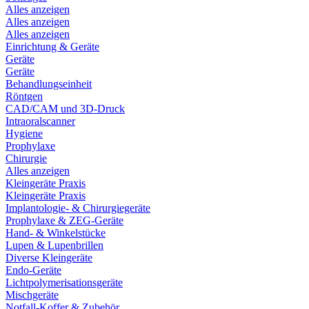
Alles anzeigen
Alles anzeigen
Alles anzeigen
Einrichtung & Geräte
Geräte
Geräte
Behandlungseinheit
Röntgen
CAD/CAM und 3D-Druck
Intraoralscanner
Hygiene
Prophylaxe
Chirurgie
Alles anzeigen
Kleingeräte Praxis
Kleingeräte Praxis
Implantologie- & Chirurgiegeräte
Prophylaxe & ZEG-Geräte
Hand- & Winkelstücke
Lupen & Lupenbrillen
Diverse Kleingeräte
Endo-Geräte
Lichtpolymerisationsgeräte
Mischgeräte
Notfall-Koffer & Zubehör