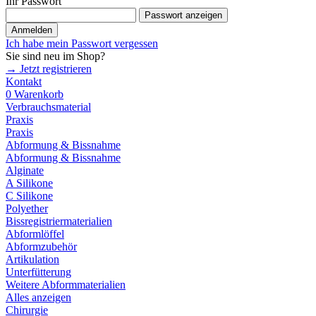
Ihr Passwort
Passwort anzeigen
Anmelden
Ich habe mein Passwort vergessen
Sie sind neu im Shop?
→ Jetzt registrieren
Kontakt
0
Warenkorb
Verbrauchsmaterial
Praxis
Praxis
Abformung & Bissnahme
Abformung & Bissnahme
Alginate
A Silikone
C Silikone
Polyether
Bissregistriermaterialien
Abformlöffel
Abformzubehör
Artikulation
Unterfütterung
Weitere Abformmaterialien
Alles anzeigen
Chirurgie