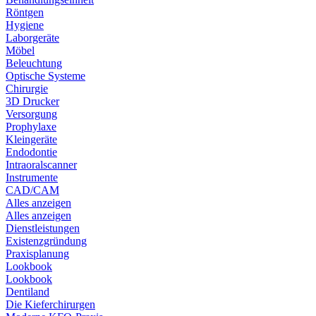
Röntgen
Hygiene
Laborgeräte
Möbel
Beleuchtung
Optische Systeme
Chirurgie
3D Drucker
Versorgung
Prophylaxe
Kleingeräte
Endodontie
Intraoralscanner
Instrumente
CAD/CAM
Alles anzeigen
Alles anzeigen
Dienstleistungen
Existenzgründung
Praxisplanung
Lookbook
Lookbook
Dentiland
Die Kieferchirurgen