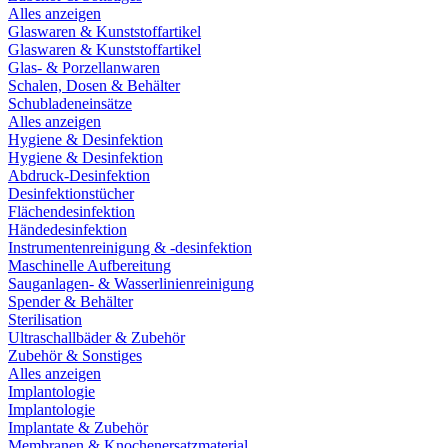
Alles anzeigen
Glaswaren & Kunststoffartikel
Glaswaren & Kunststoffartikel
Glas- & Porzellanwaren
Schalen, Dosen & Behälter
Schubladeneinsätze
Alles anzeigen
Hygiene & Desinfektion
Hygiene & Desinfektion
Abdruck-Desinfektion
Desinfektionstücher
Flächendesinfektion
Händedesinfektion
Instrumentenreinigung & -desinfektion
Maschinelle Aufbereitung
Sauganlagen- & Wasserlinienreinigung
Spender & Behälter
Sterilisation
Ultraschallbäder & Zubehör
Zubehör & Sonstiges
Alles anzeigen
Implantologie
Implantologie
Implantate & Zubehör
Membranen & Knochenersatzmaterial