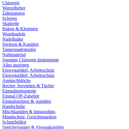
Chirurgie
Wurzelheber
Zahnzangen
Scheren
Skalpelle
Haken & Klemmen
Wundnadeln
Nadelhalter
Spritzen & Kanülen
Tamponadestopfer
Nahtmaterial
Sonstige Chirurgie-Instrumente
Alles anzeigen
Einwegartikel, Arbeitsschutz
Einwegartikel, Arbeitsschutz
Anmischblöcke
Becher, Servietten & Tücher
Einmalinstrumente
Einmal OP-Zubehör
Einmalspritzen & -kanülen
Handschuhe
Mischkanülen & Intraoraltips
Mundschutz, Gesichtsmasken
Schutzbrillen
Speichersauger & Absaugkanülen