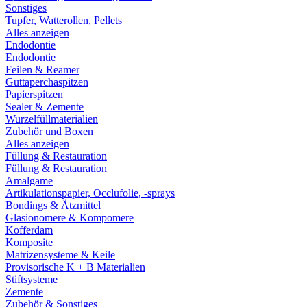
Sonstiges
Tupfer, Watterollen, Pellets
Alles anzeigen
Endodontie
Endodontie
Feilen & Reamer
Guttaperchaspitzen
Papierspitzen
Sealer & Zemente
Wurzelfüllmaterialien
Zubehör und Boxen
Alles anzeigen
Füllung & Restauration
Füllung & Restauration
Amalgame
Artikulationspapier, Occlufolie, -sprays
Bondings & Ätzmittel
Glasionomere & Kompomere
Kofferdam
Komposite
Matrizensysteme & Keile
Provisorische K + B Materialien
Stiftsysteme
Zemente
Zubehör & Sonstiges