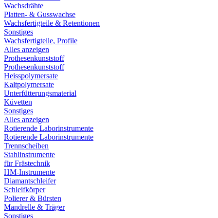
Wachsdrähte
Platten- & Gusswachse
Wachsfertigteile & Retentionen
Sonstiges
Wachsfertigteile, Profile
Alles anzeigen
Prothesenkunststoff
Prothesenkunststoff
Heisspolymersate
Kaltpolymersate
Unterfütterungsmaterial
Küvetten
Sonstiges
Alles anzeigen
Rotierende Laborinstrumente
Rotierende Laborinstrumente
Trennscheiben
Stahlinstrumente
für Frästechnik
HM-Instrumente
Diamantschleifer
Schleifkörper
Polierer & Bürsten
Mandrelle & Träger
Sonstiges