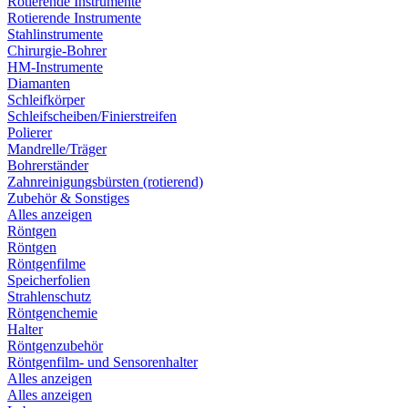
Rotierende Instrumente
Rotierende Instrumente
Stahlinstrumente
Chirurgie-Bohrer
HM-Instrumente
Diamanten
Schleifkörper
Schleifscheiben/Finierstreifen
Polierer
Mandrelle/Träger
Bohrerständer
Zahnreinigungsbürsten (rotierend)
Zubehör & Sonstiges
Alles anzeigen
Röntgen
Röntgen
Röntgenfilme
Speicherfolien
Strahlenschutz
Röntgenchemie
Halter
Röntgenzubehör
Röntgenfilm- und Sensorenhalter
Alles anzeigen
Alles anzeigen