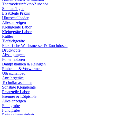
Thermodesinfektor-Zubehör
Stuhlauflagen
Ersatzteile Praxis
Ultraschallbäder
Alles anzeigen
Kleingeräte Labor
Kleingeräte Labor
Rüttler
Tiefziehgeräte
Elektrische Wachsmesser & Tauchdosen
Drucktöpfe
Absaugungen
Poliermotoren
Dampfstrahlen & Reinigen
Einbetten & Vorwärmen
Ultraschallbad
Anrührgeräte
Technikmaschinen
Sonstige Kleingeräte
Ersatzteile Labor
Brenner & Lötpistolen
Alles anzeigen
Fundgrube
Fundgrube
Behandlungseinheit