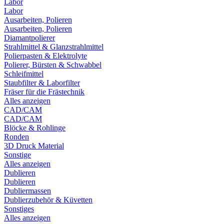
Labor
Labor
Ausarbeiten, Polieren
Ausarbeiten, Polieren
Diamantpolierer
Strahlmittel & Glanzstrahlmittel
Polierpasten & Elektrolyte
Polierer, Bürsten & Schwabbel
Schleifmittel
Staubfilter & Laborfilter
Fräser für die Frästechnik
Alles anzeigen
CAD/CAM
CAD/CAM
Blöcke & Rohlinge
Ronden
3D Druck Material
Sonstige
Alles anzeigen
Dublieren
Dublieren
Dubliermassen
Dublierzubehör & Küvetten
Sonstiges
Alles anzeigen