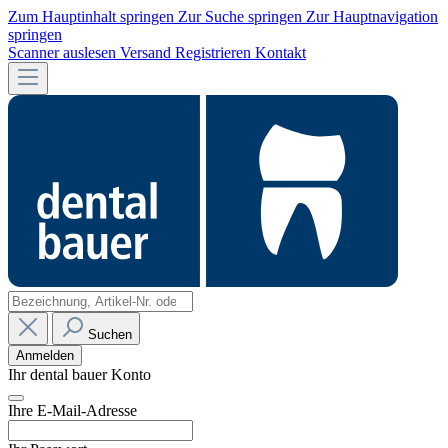
Zum Hauptinhalt springen
Zur Suche springen
Zur Hauptnavigation
springen
Scanner auslesen
Versand
Registrieren
Kontakt
Suchen
Anmelden
Ihr dental bauer Konto
Ihre E-Mail-Adresse