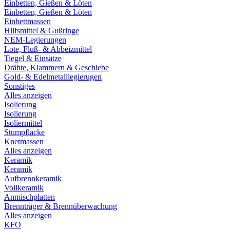
Einbetten, Gießen & Löten
Einbetten, Gießen & Löten
Einbettmassen
Hilfsmittel & Gußringe
NEM-Legierungen
Lote, Fluß- & Abbeizmittel
Tiegel & Einsätze
Drähte, Klammern & Geschiebe
Gold- & Edelmetalllegierugen
Sonstiges
Alles anzeigen
Isolierung
Isolierung
Isoliermittel
Stumpflacke
Knetmassen
Alles anzeigen
Keramik
Keramik
Aufbrennkeramik
Vollkeramik
Anmischplatten
Brennträger & Brennüberwachung
Alles anzeigen
KFO