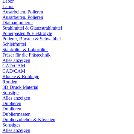
Labor
Labor
Ausarbeiten, Polieren
Ausarbeiten, Polieren
Diamantpolierer
Strahlmittel & Glanzstrahlmittel
Polierpasten & Elektrolyte
Polierer, Bürsten & Schwabbel
Schleifmittel
Staubfilter & Laborfilter
Fräser für die Frästechnik
Alles anzeigen
CAD/CAM
CAD/CAM
Blöcke & Rohlinge
Ronden
3D Druck Material
Sonstige
Alles anzeigen
Dublieren
Dublieren
Dubliermassen
Dublierzubehör & Küvetten
Sonstiges
Alles anzeigen