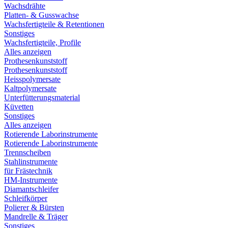
Wachsdrähte
Platten- & Gusswachse
Wachsfertigteile & Retentionen
Sonstiges
Wachsfertigteile, Profile
Alles anzeigen
Prothesenkunststoff
Prothesenkunststoff
Heisspolymersate
Kaltpolymersate
Unterfütterungsmaterial
Küvetten
Sonstiges
Alles anzeigen
Rotierende Laborinstrumente
Rotierende Laborinstrumente
Trennscheiben
Stahlinstrumente
für Frästechnik
HM-Instrumente
Diamantschleifer
Schleifkörper
Polierer & Bürsten
Mandrelle & Träger
Sonstiges