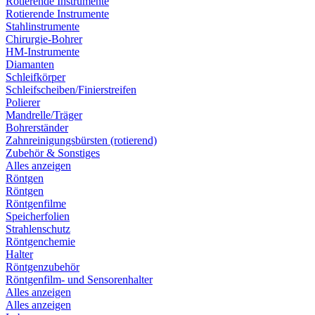
Rotierende Instrumente
Rotierende Instrumente
Stahlinstrumente
Chirurgie-Bohrer
HM-Instrumente
Diamanten
Schleifkörper
Schleifscheiben/Finierstreifen
Polierer
Mandrelle/Träger
Bohrerständer
Zahnreinigungsbürsten (rotierend)
Zubehör & Sonstiges
Alles anzeigen
Röntgen
Röntgen
Röntgenfilme
Speicherfolien
Strahlenschutz
Röntgenchemie
Halter
Röntgenzubehör
Röntgenfilm- und Sensorenhalter
Alles anzeigen
Alles anzeigen