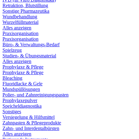
Retraktion, Blutstillung
Sonstige Pharmazeutika
Wundbehandlung
Wurzelfüllmaterial
Alles anzeigen
Praxisorganisation
Praxisorganisation
Büro- & Verwaltungs-Bedarf
Spielzeug
Studien- & Übungsmaterial
Alles anzeigen
Prophylaxe & Pflege
Prophylaxe & Pflege
Bleaching
Fluoridlacke & Gele
Mundspüllösungen
Polier- und Zahnreinigungspasten
Prophylaxepulver
Speicheldiagnostika
Sonstiges
Versiegelung & Hilfsmittel
Zahnpasten & Pflegeprodukte
Zahn- und Interdentalbürsten
Alles anzeigen