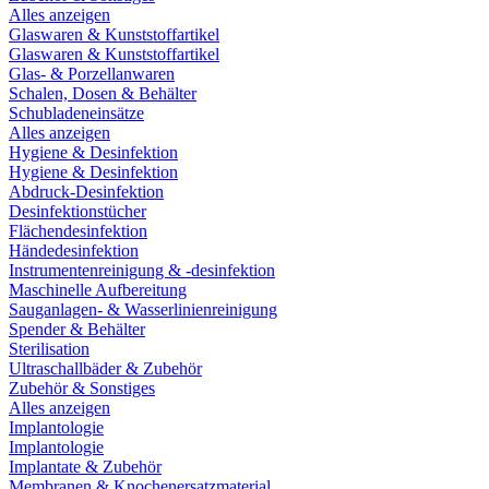
Alles anzeigen
Glaswaren & Kunststoffartikel
Glaswaren & Kunststoffartikel
Glas- & Porzellanwaren
Schalen, Dosen & Behälter
Schubladeneinsätze
Alles anzeigen
Hygiene & Desinfektion
Hygiene & Desinfektion
Abdruck-Desinfektion
Desinfektionstücher
Flächendesinfektion
Händedesinfektion
Instrumentenreinigung & -desinfektion
Maschinelle Aufbereitung
Sauganlagen- & Wasserlinienreinigung
Spender & Behälter
Sterilisation
Ultraschallbäder & Zubehör
Zubehör & Sonstiges
Alles anzeigen
Implantologie
Implantologie
Implantate & Zubehör
Membranen & Knochenersatzmaterial