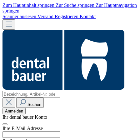
Zum Hauptinhalt springen
Zur Suche springen
Zur Hauptnavigation
springen
Scanner auslesen
Versand
Registrieren
Kontakt
Suchen
Anmelden
Ihr dental bauer Konto
Ihre E-Mail-Adresse