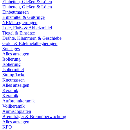
Einbetten, Gießen & Löten
Einbetten, Gießen & Löten
Einbettmassen
Hilfsmittel & Gußringe
NEM-Legierungen
Lote, Fluß- & Abbeizmittel
Tiegel & Einsätze
Drähte, Klammern & Geschiebe
Gold- & Edelmetalllegierugen
Sonstiges
Alles anzeigen
Isolierung
Isolierung
Isoliermittel
Stumpflacke
Knetmassen
Alles anzeigen
Keramik
Keramik
Aufbrennkeramik
Vollkeramik
Anmischplatten
Brennträger & Brennüberwachung
Alles anzeigen
KFO