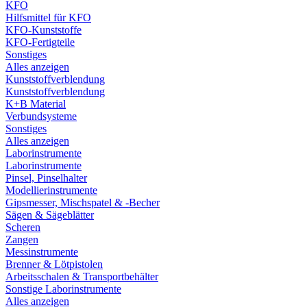
KFO
Hilfsmittel für KFO
KFO-Kunststoffe
KFO-Fertigteile
Sonstiges
Alles anzeigen
Kunststoffverblendung
Kunststoffverblendung
K+B Material
Verbundsysteme
Sonstiges
Alles anzeigen
Laborinstrumente
Laborinstrumente
Pinsel, Pinselhalter
Modellierinstrumente
Gipsmesser, Mischspatel & -Becher
Sägen & Sägeblätter
Scheren
Zangen
Messinstrumente
Brenner & Lötpistolen
Arbeitsschalen & Transportbehälter
Sonstige Laborinstrumente
Alles anzeigen