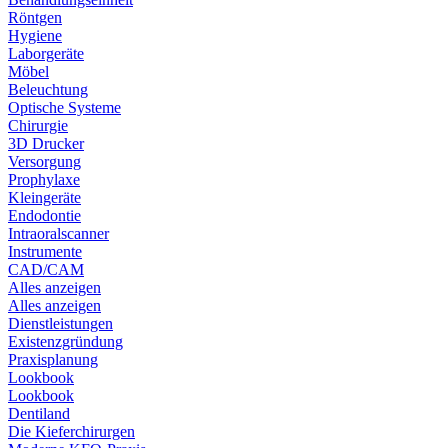
Röntgen
Hygiene
Laborgeräte
Möbel
Beleuchtung
Optische Systeme
Chirurgie
3D Drucker
Versorgung
Prophylaxe
Kleingeräte
Endodontie
Intraoralscanner
Instrumente
CAD/CAM
Alles anzeigen
Alles anzeigen
Dienstleistungen
Existenzgründung
Praxisplanung
Lookbook
Lookbook
Dentiland
Die Kieferchirurgen