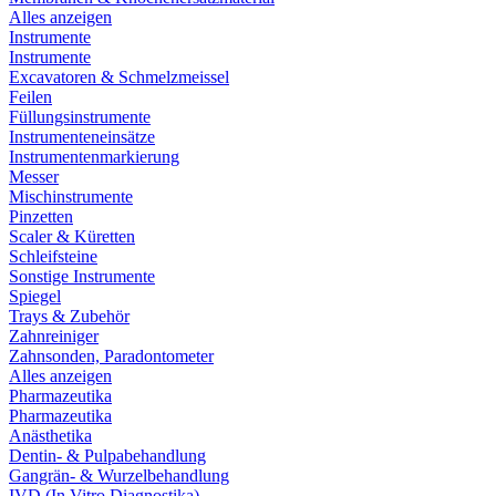
Alles anzeigen
Instrumente
Instrumente
Excavatoren & Schmelzmeissel
Feilen
Füllungsinstrumente
Instrumenteneinsätze
Instrumentenmarkierung
Messer
Mischinstrumente
Pinzetten
Scaler & Küretten
Schleifsteine
Sonstige Instrumente
Spiegel
Trays & Zubehör
Zahnreiniger
Zahnsonden, Paradontometer
Alles anzeigen
Pharmazeutika
Pharmazeutika
Anästhetika
Dentin- & Pulpabehandlung
Gangrän- & Wurzelbehandlung
IVD (In Vitro Diagnostika)