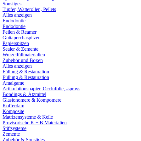
Sonstiges
Tupfer, Watterollen, Pellets
Alles anzeigen
Endodontie
Endodontie
Feilen & Reamer
Guttaperchaspitzen
Papierspitzen
Sealer & Zemente
Wurzelfüllmaterialien
Zubehör und Boxen
Alles anzeigen
Füllung & Restauration
Füllung & Restauration
Amalgame
Artikulationspapier, Occlufolie, -sprays
Bondings & Ätzmittel
Glasionomere & Kompomere
Kofferdam
Komposite
Matrizensysteme & Keile
Provisorische K + B Materialien
Stiftsysteme
Zemente
Zubehör & Sonstiges