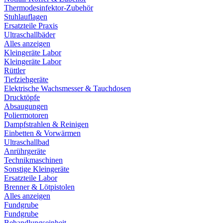
Thermodesinfektor-Zubehör
Stuhlauflagen
Ersatzteile Praxis
Ultraschallbäder
Alles anzeigen
Kleingeräte Labor
Kleingeräte Labor
Rüttler
Tiefziehgeräte
Elektrische Wachsmesser & Tauchdosen
Drucktöpfe
Absaugungen
Poliermotoren
Dampfstrahlen & Reinigen
Einbetten & Vorwärmen
Ultraschallbad
Anrührgeräte
Technikmaschinen
Sonstige Kleingeräte
Ersatzteile Labor
Brenner & Lötpistolen
Alles anzeigen
Fundgrube
Fundgrube
Behandlungseinheit