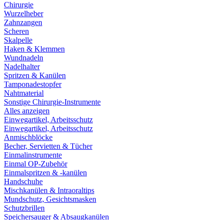
Chirurgie
Wurzelheber
Zahnzangen
Scheren
Skalpelle
Haken & Klemmen
Wundnadeln
Nadelhalter
Spritzen & Kanülen
Tamponadestopfer
Nahtmaterial
Sonstige Chirurgie-Instrumente
Alles anzeigen
Einwegartikel, Arbeitsschutz
Einwegartikel, Arbeitsschutz
Anmischblöcke
Becher, Servietten & Tücher
Einmalinstrumente
Einmal OP-Zubehör
Einmalspritzen & -kanülen
Handschuhe
Mischkanülen & Intraoraltips
Mundschutz, Gesichtsmasken
Schutzbrillen
Speichersauger & Absaugkanülen