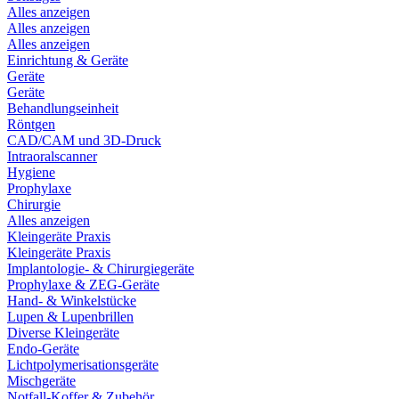
Alles anzeigen
Alles anzeigen
Alles anzeigen
Einrichtung & Geräte
Geräte
Geräte
Behandlungseinheit
Röntgen
CAD/CAM und 3D-Druck
Intraoralscanner
Hygiene
Prophylaxe
Chirurgie
Alles anzeigen
Kleingeräte Praxis
Kleingeräte Praxis
Implantologie- & Chirurgiegeräte
Prophylaxe & ZEG-Geräte
Hand- & Winkelstücke
Lupen & Lupenbrillen
Diverse Kleingeräte
Endo-Geräte
Lichtpolymerisationsgeräte
Mischgeräte
Notfall-Koffer & Zubehör