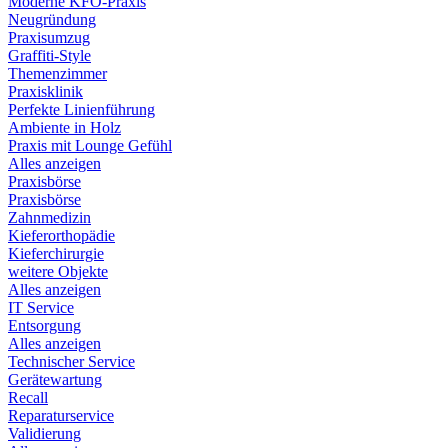
Moderne KFO-Praxis
Neugründung
Praxisumzug
Graffiti-Style
Themenzimmer
Praxisklinik
Perfekte Linienführung
Ambiente in Holz
Praxis mit Lounge Gefühl
Alles anzeigen
Praxisbörse
Praxisbörse
Zahnmedizin
Kieferorthopädie
Kieferchirurgie
weitere Objekte
Alles anzeigen
IT Service
Entsorgung
Alles anzeigen
Technischer Service
Gerätewartung
Recall
Reparaturservice
Validierung