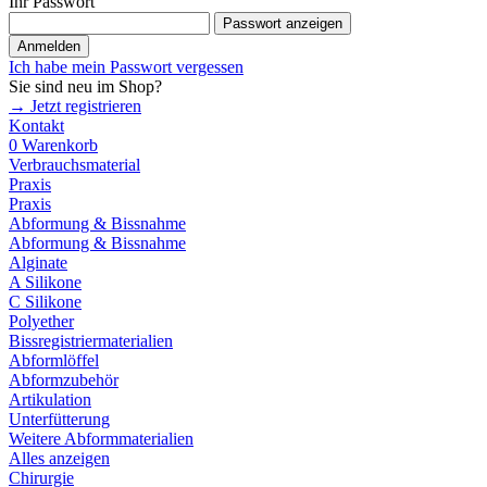
Ihr Passwort
Passwort anzeigen
Anmelden
Ich habe mein Passwort vergessen
Sie sind neu im Shop?
→ Jetzt registrieren
Kontakt
0
Warenkorb
Verbrauchsmaterial
Praxis
Praxis
Abformung & Bissnahme
Abformung & Bissnahme
Alginate
A Silikone
C Silikone
Polyether
Bissregistriermaterialien
Abformlöffel
Abformzubehör
Artikulation
Unterfütterung
Weitere Abformmaterialien
Alles anzeigen
Chirurgie