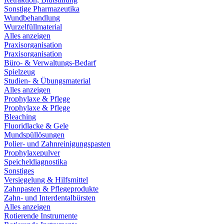
Sonstige Pharmazeutika
Wundbehandlung
Wurzelfüllmaterial
Alles anzeigen
Praxisorganisation
Praxisorganisation
Büro- & Verwaltungs-Bedarf
Spielzeug
Studien- & Übungsmaterial
Alles anzeigen
Prophylaxe & Pflege
Prophylaxe & Pflege
Bleaching
Fluoridlacke & Gele
Mundspüllösungen
Polier- und Zahnreinigungspasten
Prophylaxepulver
Speicheldiagnostika
Sonstiges
Versiegelung & Hilfsmittel
Zahnpasten & Pflegeprodukte
Zahn- und Interdentalbürsten
Alles anzeigen
Rotierende Instrumente