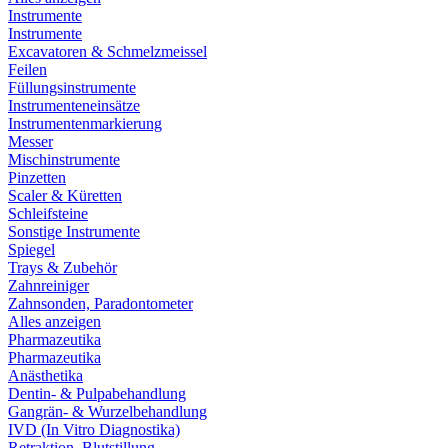
Instrumente
Instrumente
Excavatoren & Schmelzmeissel
Feilen
Füllungsinstrumente
Instrumenteneinsätze
Instrumentenmarkierung
Messer
Mischinstrumente
Pinzetten
Scaler & Küretten
Schleifsteine
Sonstige Instrumente
Spiegel
Trays & Zubehör
Zahnreiniger
Zahnsonden, Paradontometer
Alles anzeigen
Pharmazeutika
Pharmazeutika
Anästhetika
Dentin- & Pulpabehandlung
Gangrän- & Wurzelbehandlung
IVD (In Vitro Diagnostika)
Retraktion, Blutstillung