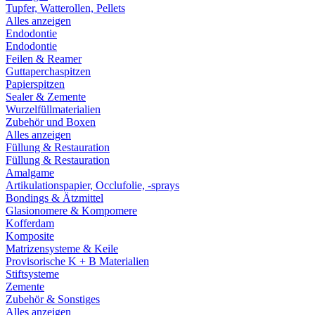
Tupfer, Watterollen, Pellets
Alles anzeigen
Endodontie
Endodontie
Feilen & Reamer
Guttaperchaspitzen
Papierspitzen
Sealer & Zemente
Wurzelfüllmaterialien
Zubehör und Boxen
Alles anzeigen
Füllung & Restauration
Füllung & Restauration
Amalgame
Artikulationspapier, Occlufolie, -sprays
Bondings & Ätzmittel
Glasionomere & Kompomere
Kofferdam
Komposite
Matrizensysteme & Keile
Provisorische K + B Materialien
Stiftsysteme
Zemente
Zubehör & Sonstiges
Alles anzeigen