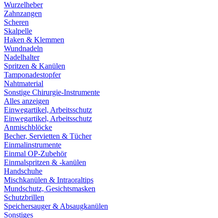
Wurzelheber
Zahnzangen
Scheren
Skalpelle
Haken & Klemmen
Wundnadeln
Nadelhalter
Spritzen & Kanülen
Tamponadestopfer
Nahtmaterial
Sonstige Chirurgie-Instrumente
Alles anzeigen
Einwegartikel, Arbeitsschutz
Einwegartikel, Arbeitsschutz
Anmischblöcke
Becher, Servietten & Tücher
Einmalinstrumente
Einmal OP-Zubehör
Einmalspritzen & -kanülen
Handschuhe
Mischkanülen & Intraoraltips
Mundschutz, Gesichtsmasken
Schutzbrillen
Speichersauger & Absaugkanülen
Sonstiges