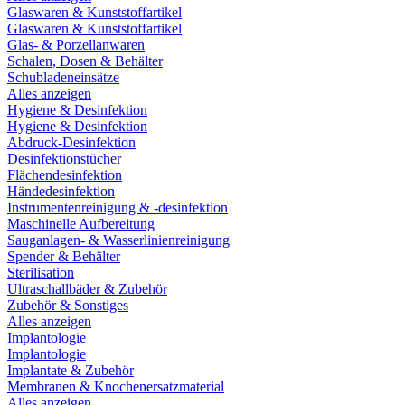
Glaswaren & Kunststoffartikel
Glaswaren & Kunststoffartikel
Glas- & Porzellanwaren
Schalen, Dosen & Behälter
Schubladeneinsätze
Alles anzeigen
Hygiene & Desinfektion
Hygiene & Desinfektion
Abdruck-Desinfektion
Desinfektionstücher
Flächendesinfektion
Händedesinfektion
Instrumentenreinigung & -desinfektion
Maschinelle Aufbereitung
Sauganlagen- & Wasserlinienreinigung
Spender & Behälter
Sterilisation
Ultraschallbäder & Zubehör
Zubehör & Sonstiges
Alles anzeigen
Implantologie
Implantologie
Implantate & Zubehör
Membranen & Knochenersatzmaterial
Alles anzeigen