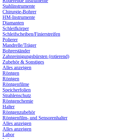
Rotierende Instrumente
Stahlinstrumente
Chirurgie-Bohrer
HM-Instrumente
Diamanten
Schleifkörper
Schleifscheiben/Finierstreifen
Polierer
Mandrelle/Träger
Bohrerständer
Zahnreinigungsbürsten (rotierend)
Zubehör & Sonstiges
Alles anzeigen
Röntgen
Röntgen
Röntgenfilme
Speicherfolien
Strahlenschutz
Röntgenchemie
Halter
Röntgenzubehör
Röntgenfilm- und Sensorenhalter
Alles anzeigen
Alles anzeigen
Labor