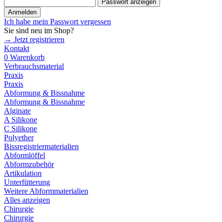
Passwort anzeigen
Anmelden
Ich habe mein Passwort vergessen
Sie sind neu im Shop?
→ Jetzt registrieren
Kontakt
0
Warenkorb
Verbrauchsmaterial
Praxis
Praxis
Abformung & Bissnahme
Abformung & Bissnahme
Alginate
A Silikone
C Silikone
Polyether
Bissregistriermaterialien
Abformlöffel
Abformzubehör
Artikulation
Unterfütterung
Weitere Abformmaterialien
Alles anzeigen
Chirurgie
Chirurgie