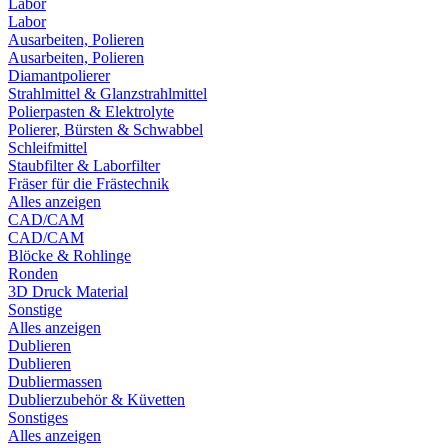
Labor
Labor
Ausarbeiten, Polieren
Ausarbeiten, Polieren
Diamantpolierer
Strahlmittel & Glanzstrahlmittel
Polierpasten & Elektrolyte
Polierer, Bürsten & Schwabbel
Schleifmittel
Staubfilter & Laborfilter
Fräser für die Frästechnik
Alles anzeigen
CAD/CAM
CAD/CAM
Blöcke & Rohlinge
Ronden
3D Druck Material
Sonstige
Alles anzeigen
Dublieren
Dublieren
Dubliermassen
Dublierzubehör & Küvetten
Sonstiges
Alles anzeigen