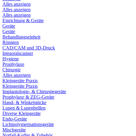
Alles anzeigen
Alles anzeigen
Alles anzeigen
Einrichtung & Geräte
Geräte
Geräte
Behandlungseinheit
Röntgen
CAD/CAM und 3D-Druck
Intraoralscanner
Hygiene
Prophylaxe
Chirurgie
Alles anzeigen
Kleingeräte Praxis
Kleingeräte Praxis
Implantologie- & Chirurgiegeräte
Prophylaxe & ZEG-Geräte
Hand- & Winkelstücke
Lupen & Lupenbrillen
Diverse Kleingeräte
Endo-Geräte
Lichtpolymerisationsgeräte
Mischgeräte
Notfall-Koffer & Zubehör