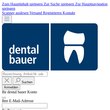
Zum Hauptinhalt springen
Zur Suche springen
Zur Hauptnavigation
springen
Scanner auslesen
Versand
Registrieren
Kontakt
Suchen
Anmelden
Ihr dental bauer Konto
Ihre E-Mail-Adresse