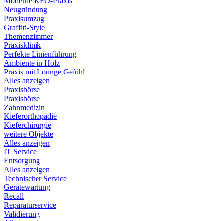
Moderne KFO-Praxis
Neugründung
Praxisumzug
Graffiti-Style
Themenzimmer
Praxisklinik
Perfekte Linienführung
Ambiente in Holz
Praxis mit Lounge Gefühl
Alles anzeigen
Praxisbörse
Praxisbörse
Zahnmedizin
Kieferorthopädie
Kieferchirurgie
weitere Objekte
Alles anzeigen
IT Service
Entsorgung
Alles anzeigen
Technischer Service
Gerätewartung
Recall
Reparaturservice
Validierung