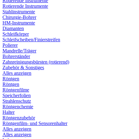
Rotierende Instrumente
Rotierende Instrumente
Stahlinstrumente
Chirurgie-Bohrer
HM-Instrumente
Diamanten
Schleifkörper
Schleifscheiben/Finierstreifen
Polierer
Mandrelle/Träger
Bohrerständer
Zahnreinigungsbürsten (rotierend)
Zubehör & Sonstiges
Alles anzeigen
Röntgen
Röntgen
Röntgenfilme
Speicherfolien
Strahlenschutz
Röntgenchemie
Halter
Röntgenzubehör
Röntgenfilm- und Sensorenhalter
Alles anzeigen
Alles anzeigen