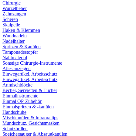
Chirurgie
Wurzelheber
Zahnzangen
Scheren
Skalpelle
Haken & Klemmen
Wundnadeln
Nadelhalter
Spritzen & Kanülen
Tamponadestopfer
Nahtmaterial
Sonstige Chirurgie-Instrumente
Alles anzeigen
Einwegartikel, Arbeitsschutz
Einwegartikel, Arbeitsschutz
Anmischblöcke
Becher, Servietten & Tücher
Einmalinstrumente
Einmal OP-Zubehör
Einmalspritzen & -kanülen
Handschuhe
Mischkanülen & Intraoraltips
Mundschutz, Gesichtsmasken
Schutzbrillen
Speichersauger & Absaugkanülen