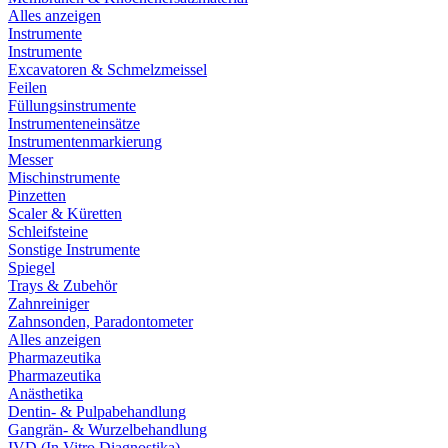
Alles anzeigen
Instrumente
Instrumente
Excavatoren & Schmelzmeissel
Feilen
Füllungsinstrumente
Instrumenteneinsätze
Instrumentenmarkierung
Messer
Mischinstrumente
Pinzetten
Scaler & Küretten
Schleifsteine
Sonstige Instrumente
Spiegel
Trays & Zubehör
Zahnreiniger
Zahnsonden, Paradontometer
Alles anzeigen
Pharmazeutika
Pharmazeutika
Anästhetika
Dentin- & Pulpabehandlung
Gangrän- & Wurzelbehandlung
IVD (In Vitro Diagnostika)