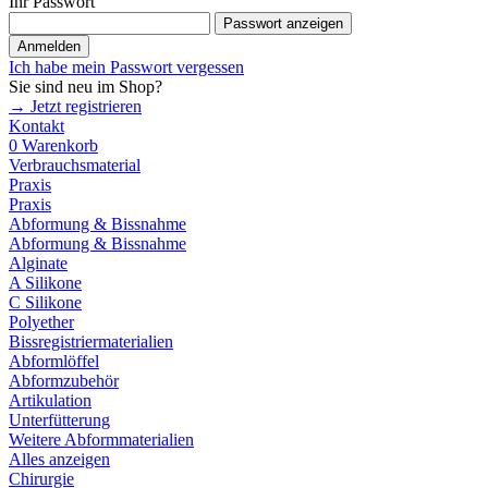
Ihr Passwort
Passwort anzeigen
Anmelden
Ich habe mein Passwort vergessen
Sie sind neu im Shop?
→ Jetzt registrieren
Kontakt
0
Warenkorb
Verbrauchsmaterial
Praxis
Praxis
Abformung & Bissnahme
Abformung & Bissnahme
Alginate
A Silikone
C Silikone
Polyether
Bissregistriermaterialien
Abformlöffel
Abformzubehör
Artikulation
Unterfütterung
Weitere Abformmaterialien
Alles anzeigen
Chirurgie