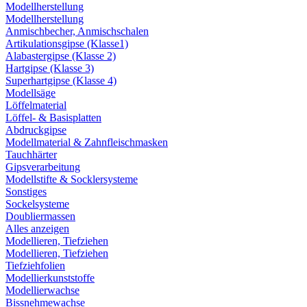
Modellherstellung
Modellherstellung
Anmischbecher, Anmischschalen
Artikulationsgipse (Klasse1)
Alabastergipse (Klasse 2)
Hartgipse (Klasse 3)
Superhartgipse (Klasse 4)
Modellsäge
Löffelmaterial
Löffel- & Basisplatten
Abdruckgipse
Modellmaterial & Zahnfleischmasken
Tauchhärter
Gipsverarbeitung
Modellstifte & Socklersysteme
Sonstiges
Sockelsysteme
Doubliermassen
Alles anzeigen
Modellieren, Tiefziehen
Modellieren, Tiefziehen
Tiefziehfolien
Modellierkunststoffe
Modellierwachse
Bissnehmewachse