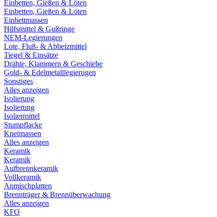
Einbetten, Gießen & Löten
Einbetten, Gießen & Löten
Einbettmassen
Hilfsmittel & Gußringe
NEM-Legierungen
Lote, Fluß- & Abbeizmittel
Tiegel & Einsätze
Drähte, Klammern & Geschiebe
Gold- & Edelmetalllegierugen
Sonstiges
Alles anzeigen
Isolierung
Isolierung
Isoliermittel
Stumpflacke
Knetmassen
Alles anzeigen
Keramik
Keramik
Aufbrennkeramik
Vollkeramik
Anmischplatten
Brennträger & Brennüberwachung
Alles anzeigen
KFO