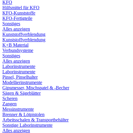
KFO
Hilfsmittel für KFO
KFO-Kunststoffe
KFO-Fertigteile
Sonstiges
Alles anzeigen
Kunststoffverblendung
Kunststoffverblendung
K+B Material
Verbundsysteme
Sonstiges
Alles anzeigen
Laborinstrumente
Laborinstrumente
Pinsel, Pinselhalter
Modellierinstrumente
Gipsmesser, Mischspatel & -Becher
Sägen & Sägeblätter
Scheren
Zangen
Messinstrumente
Brenner & Lötpistolen
Arbeitsschalen & Transportbehälter
Sonstige Laborinstrumente
Alles anzeigen