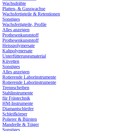
Wachsdrähte
Platten- & Gusswachse
Wachsfertigteile & Retentionen
Sonstiges
Wachsfertigteile, Profile
Alles anzeigen
Prothesenkunststoff
Prothesenkunststoff
Heisspolymersate
Kaltpolymersate
Unterfütterungsmaterial
Küvetten
Sonstiges
Alles anzeigen
Rotierende Laborinstrumente
Rotierende Laborinstrumente
Trennscheiben
Stahlinstrumente
für Frästechnik
HM-Instrumente
Diamantschleifer
Schleifkörper
Polierer & Bürsten
Mandrelle & Träger
Sonstiges