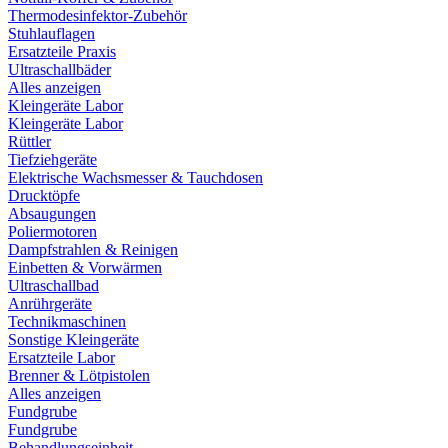
Thermodesinfektor-Zubehör
Stuhlauflagen
Ersatzteile Praxis
Ultraschallbäder
Alles anzeigen
Kleingeräte Labor
Kleingeräte Labor
Rüttler
Tiefziehgeräte
Elektrische Wachsmesser & Tauchdosen
Drucktöpfe
Absaugungen
Poliermotoren
Dampfstrahlen & Reinigen
Einbetten & Vorwärmen
Ultraschallbad
Anrührgeräte
Technikmaschinen
Sonstige Kleingeräte
Ersatzteile Labor
Brenner & Lötpistolen
Alles anzeigen
Fundgrube
Fundgrube
Behandlungseinheit