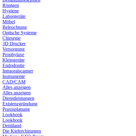
Röntgen
Hygiene
Laborgeräte
Möbel
Beleuchtung
Optische Systeme
Chirurgie
3D Drucker
Versorgung
Prophylaxe
Kleingeräte
Endodontie
Intraoralscanner
Instrumente
CAD/CAM
Alles anzeigen
Alles anzeigen
Dienstleistungen
Existenzgründung
Praxisplanung
Lookbook
Lookbook
Dentiland
Die Kieferchirurgen