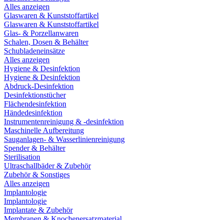
Alles anzeigen
Glaswaren & Kunststoffartikel
Glaswaren & Kunststoffartikel
Glas- & Porzellanwaren
Schalen, Dosen & Behälter
Schubladeneinsätze
Alles anzeigen
Hygiene & Desinfektion
Hygiene & Desinfektion
Abdruck-Desinfektion
Desinfektionstücher
Flächendesinfektion
Händedesinfektion
Instrumentenreinigung & -desinfektion
Maschinelle Aufbereitung
Sauganlagen- & Wasserlinienreinigung
Spender & Behälter
Sterilisation
Ultraschallbäder & Zubehör
Zubehör & Sonstiges
Alles anzeigen
Implantologie
Implantologie
Implantate & Zubehör
Membranen & Knochenersatzmaterial