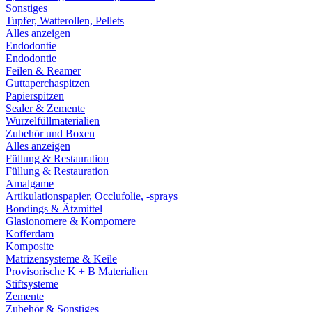
Sonstiges
Tupfer, Watterollen, Pellets
Alles anzeigen
Endodontie
Endodontie
Feilen & Reamer
Guttaperchaspitzen
Papierspitzen
Sealer & Zemente
Wurzelfüllmaterialien
Zubehör und Boxen
Alles anzeigen
Füllung & Restauration
Füllung & Restauration
Amalgame
Artikulationspapier, Occlufolie, -sprays
Bondings & Ätzmittel
Glasionomere & Kompomere
Kofferdam
Komposite
Matrizensysteme & Keile
Provisorische K + B Materialien
Stiftsysteme
Zemente
Zubehör & Sonstiges