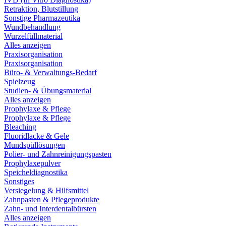
Retraktion, Blutstillung
Sonstige Pharmazeutika
Wundbehandlung
Wurzelfüllmaterial
Alles anzeigen
Praxisorganisation
Praxisorganisation
Büro- & Verwaltungs-Bedarf
Spielzeug
Studien- & Übungsmaterial
Alles anzeigen
Prophylaxe & Pflege
Prophylaxe & Pflege
Bleaching
Fluoridlacke & Gele
Mundspüllösungen
Polier- und Zahnreinigungspasten
Prophylaxepulver
Speicheldiagnostika
Sonstiges
Versiegelung & Hilfsmittel
Zahnpasten & Pflegeprodukte
Zahn- und Interdentalbürsten
Alles anzeigen