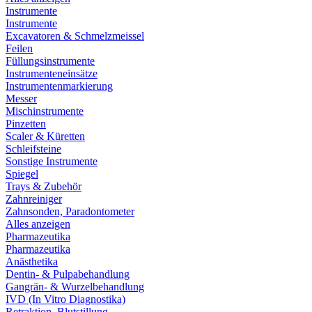
Instrumente
Instrumente
Excavatoren & Schmelzmeissel
Feilen
Füllungsinstrumente
Instrumenteneinsätze
Instrumentenmarkierung
Messer
Mischinstrumente
Pinzetten
Scaler & Küretten
Schleifsteine
Sonstige Instrumente
Spiegel
Trays & Zubehör
Zahnreiniger
Zahnsonden, Paradontometer
Alles anzeigen
Pharmazeutika
Pharmazeutika
Anästhetika
Dentin- & Pulpabehandlung
Gangrän- & Wurzelbehandlung
IVD (In Vitro Diagnostika)
Retraktion, Blutstillung