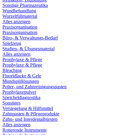
Sonstige Pharmazeutika
Wundbehandlung
Wurzelfüllmaterial
Alles anzeigen
Praxisorganisation
Praxisorganisation
Büro- & Verwaltungs-Bedarf
Spielzeug
Studien- & Übungsmaterial
Alles anzeigen
Prophylaxe & Pflege
Prophylaxe & Pflege
Bleaching
Fluoridlacke & Gele
Mundspüllösungen
Polier- und Zahnreinigungspasten
Prophylaxepulver
Speicheldiagnostika
Sonstiges
Versiegelung & Hilfsmittel
Zahnpasten & Pflegeprodukte
Zahn- und Interdentalbürsten
Alles anzeigen
Rotierende Instrumente