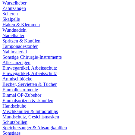
Wurzelheber
Zahnzangen
Scheren
Skalpelle
Haken & Klemmen
Wundnadeln
Nadelhalter
Spritzen & Kanülen
Tamponadestopfer
Nahtmaterial
Sonstige Chirurgie-Instrumente
Alles anzeigen
Einwegartikel, Arbeitsschutz
Einwegartikel, Arbeitsschutz
Anmischblöcke
Becher, Servietten & Tücher
Einmalinstrumente
Einmal OP-Zubehör
Einmalspritzen & -kanülen
Handschuhe
Mischkanülen & Intraoraltips
Mundschutz, Gesichtsmasken
Schutzbrillen
Speichersauger & Absaugkanülen
Sonstiges