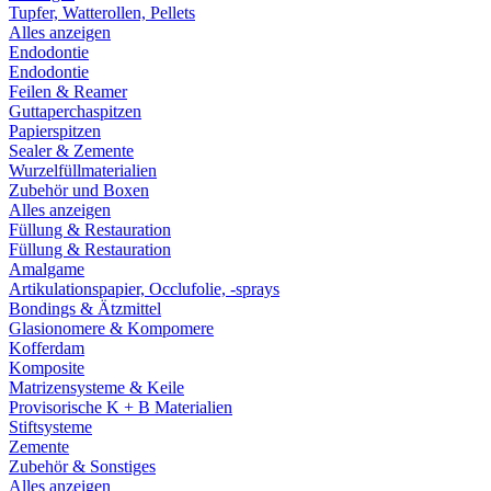
Tupfer, Watterollen, Pellets
Alles anzeigen
Endodontie
Endodontie
Feilen & Reamer
Guttaperchaspitzen
Papierspitzen
Sealer & Zemente
Wurzelfüllmaterialien
Zubehör und Boxen
Alles anzeigen
Füllung & Restauration
Füllung & Restauration
Amalgame
Artikulationspapier, Occlufolie, -sprays
Bondings & Ätzmittel
Glasionomere & Kompomere
Kofferdam
Komposite
Matrizensysteme & Keile
Provisorische K + B Materialien
Stiftsysteme
Zemente
Zubehör & Sonstiges
Alles anzeigen