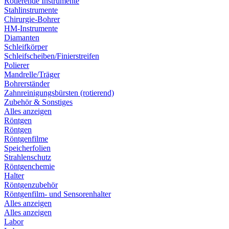
Rotierende Instrumente
Stahlinstrumente
Chirurgie-Bohrer
HM-Instrumente
Diamanten
Schleifkörper
Schleifscheiben/Finierstreifen
Polierer
Mandrelle/Träger
Bohrerständer
Zahnreinigungsbürsten (rotierend)
Zubehör & Sonstiges
Alles anzeigen
Röntgen
Röntgen
Röntgenfilme
Speicherfolien
Strahlenschutz
Röntgenchemie
Halter
Röntgenzubehör
Röntgenfilm- und Sensorenhalter
Alles anzeigen
Alles anzeigen
Labor