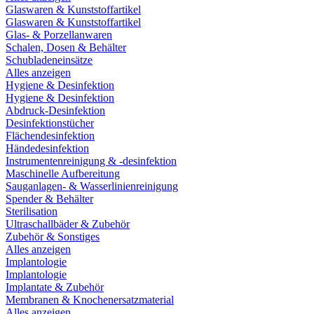
Glaswaren & Kunststoffartikel
Glaswaren & Kunststoffartikel
Glas- & Porzellanwaren
Schalen, Dosen & Behälter
Schubladeneinsätze
Alles anzeigen
Hygiene & Desinfektion
Hygiene & Desinfektion
Abdruck-Desinfektion
Desinfektionstücher
Flächendesinfektion
Händedesinfektion
Instrumentenreinigung & -desinfektion
Maschinelle Aufbereitung
Sauganlagen- & Wasserlinienreinigung
Spender & Behälter
Sterilisation
Ultraschallbäder & Zubehör
Zubehör & Sonstiges
Alles anzeigen
Implantologie
Implantologie
Implantate & Zubehör
Membranen & Knochenersatzmaterial
Alles anzeigen