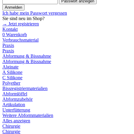
Passwort anzeigen
Anmelden
Ich habe mein Passwort vergessen
Sie sind neu im Shop?
→ Jetzt registrieren
Kontakt
0
Warenkorb
Verbrauchsmaterial
Praxis
Praxis
Abformung & Bissnahme
Abformung & Bissnahme
Alginate
A Silikone
C Silikone
Polyether
Bissregistriermaterialien
Abformlöffel
Abformzubehör
Artikulation
Unterfütterung
Weitere Abformmaterialien
Alles anzeigen
Chirurgie
Chirurgie