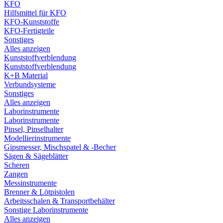
KFO
Hilfsmittel für KFO
KFO-Kunststoffe
KFO-Fertigteile
Sonstiges
Alles anzeigen
Kunststoffverblendung
Kunststoffverblendung
K+B Material
Verbundsysteme
Sonstiges
Alles anzeigen
Laborinstrumente
Laborinstrumente
Pinsel, Pinselhalter
Modellierinstrumente
Gipsmesser, Mischspatel & -Becher
Sägen & Sägeblätter
Scheren
Zangen
Messinstrumente
Brenner & Lötpistolen
Arbeitsschalen & Transportbehälter
Sonstige Laborinstrumente
Alles anzeigen