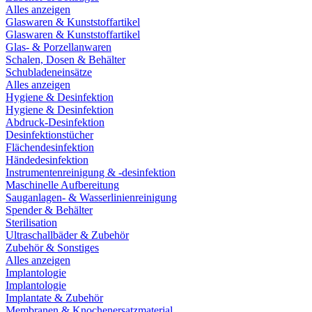
Alles anzeigen
Glaswaren & Kunststoffartikel
Glaswaren & Kunststoffartikel
Glas- & Porzellanwaren
Schalen, Dosen & Behälter
Schubladeneinsätze
Alles anzeigen
Hygiene & Desinfektion
Hygiene & Desinfektion
Abdruck-Desinfektion
Desinfektionstücher
Flächendesinfektion
Händedesinfektion
Instrumentenreinigung & -desinfektion
Maschinelle Aufbereitung
Sauganlagen- & Wasserlinienreinigung
Spender & Behälter
Sterilisation
Ultraschallbäder & Zubehör
Zubehör & Sonstiges
Alles anzeigen
Implantologie
Implantologie
Implantate & Zubehör
Membranen & Knochenersatzmaterial