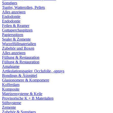
Sonstiges
Tupfer, Watterollen, Pellets
Alles anzeigen
Endodontie
Endodontie
Feilen & Reamer
Guttaperchaspitzen
Papierspitzen
Sealer & Zemente
Wurzelfüllmaterialien
Zubehör und Boxen
Alles anzeigen
Füllung & Restauration
Füllung & Restauration
Amalgame
Artikulationspapier, Occlufolie, -sprays
Bondings & Ätzmittel
Glasionomere & Kompomere
Kofferdam
Komposite
Matrizensysteme & Keile
Provisorische K + B Materialien
Stiftsysteme
Zemente
Zubehör & Sonstiges