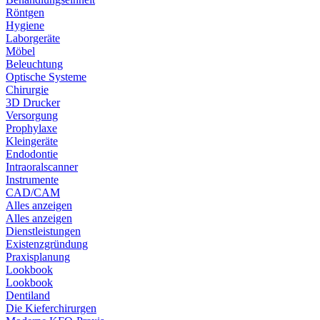
Röntgen
Hygiene
Laborgeräte
Möbel
Beleuchtung
Optische Systeme
Chirurgie
3D Drucker
Versorgung
Prophylaxe
Kleingeräte
Endodontie
Intraoralscanner
Instrumente
CAD/CAM
Alles anzeigen
Alles anzeigen
Dienstleistungen
Existenzgründung
Praxisplanung
Lookbook
Lookbook
Dentiland
Die Kieferchirurgen