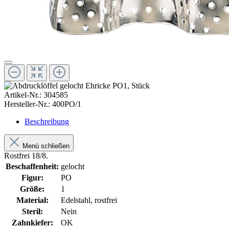
Artikel-Nr.:
304585
Hersteller-Nr.:
400PO/1
Beschreibung
Menü schließen
Rostfrei 18/8.
Beschaffenheit:
gelocht
Figur:
PO
Größe:
1
Material:
Edelstahl, rostfrei
Steril:
Nein
Zahnkiefer:
OK