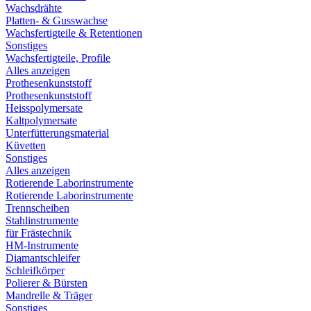
Wachsdrähte
Platten- & Gusswachse
Wachsfertigteile & Retentionen
Sonstiges
Wachsfertigteile, Profile
Alles anzeigen
Prothesenkunststoff
Prothesenkunststoff
Heisspolymersate
Kaltpolymersate
Unterfütterungsmaterial
Küvetten
Sonstiges
Alles anzeigen
Rotierende Laborinstrumente
Rotierende Laborinstrumente
Trennscheiben
Stahlinstrumente
für Frästechnik
HM-Instrumente
Diamantschleifer
Schleifkörper
Polierer & Bürsten
Mandrelle & Träger
Sonstiges