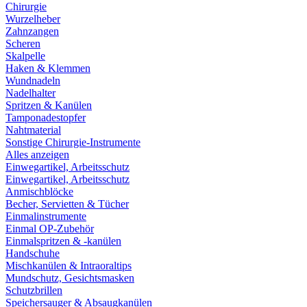
Chirurgie
Wurzelheber
Zahnzangen
Scheren
Skalpelle
Haken & Klemmen
Wundnadeln
Nadelhalter
Spritzen & Kanülen
Tamponadestopfer
Nahtmaterial
Sonstige Chirurgie-Instrumente
Alles anzeigen
Einwegartikel, Arbeitsschutz
Einwegartikel, Arbeitsschutz
Anmischblöcke
Becher, Servietten & Tücher
Einmalinstrumente
Einmal OP-Zubehör
Einmalspritzen & -kanülen
Handschuhe
Mischkanülen & Intraoraltips
Mundschutz, Gesichtsmasken
Schutzbrillen
Speichersauger & Absaugkanülen