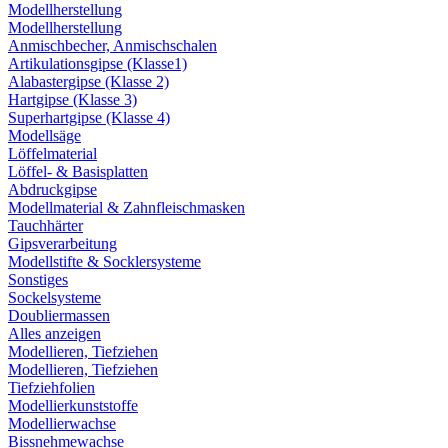
Modellherstellung
Modellherstellung
Anmischbecher, Anmischschalen
Artikulationsgipse (Klasse1)
Alabastergipse (Klasse 2)
Hartgipse (Klasse 3)
Superhartgipse (Klasse 4)
Modellsäge
Löffelmaterial
Löffel- & Basisplatten
Abdruckgipse
Modellmaterial & Zahnfleischmasken
Tauchhärter
Gipsverarbeitung
Modellstifte & Socklersysteme
Sonstiges
Sockelsysteme
Doubliermassen
Alles anzeigen
Modellieren, Tiefziehen
Modellieren, Tiefziehen
Tiefziehfolien
Modellierkunststoffe
Modellierwachse
Bissnehmewachse