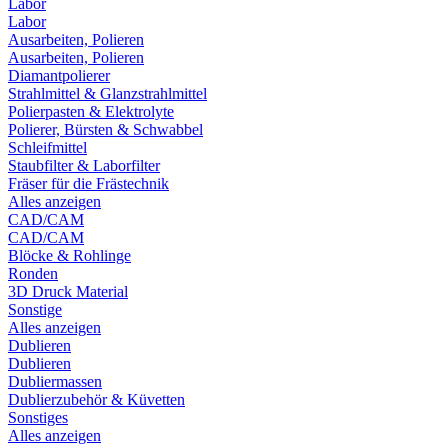
Labor
Labor
Ausarbeiten, Polieren
Ausarbeiten, Polieren
Diamantpolierer
Strahlmittel & Glanzstrahlmittel
Polierpasten & Elektrolyte
Polierer, Bürsten & Schwabbel
Schleifmittel
Staubfilter & Laborfilter
Fräser für die Frästechnik
Alles anzeigen
CAD/CAM
CAD/CAM
Blöcke & Rohlinge
Ronden
3D Druck Material
Sonstige
Alles anzeigen
Dublieren
Dublieren
Dubliermassen
Dublierzubehör & Küvetten
Sonstiges
Alles anzeigen