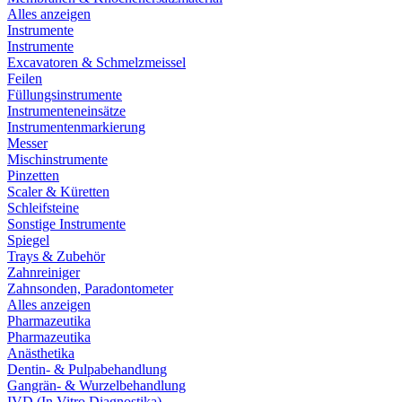
Alles anzeigen
Instrumente
Instrumente
Excavatoren & Schmelzmeissel
Feilen
Füllungsinstrumente
Instrumenteneinsätze
Instrumentenmarkierung
Messer
Mischinstrumente
Pinzetten
Scaler & Küretten
Schleifsteine
Sonstige Instrumente
Spiegel
Trays & Zubehör
Zahnreiniger
Zahnsonden, Paradontometer
Alles anzeigen
Pharmazeutika
Pharmazeutika
Anästhetika
Dentin- & Pulpabehandlung
Gangrän- & Wurzelbehandlung
IVD (In Vitro Diagnostika)