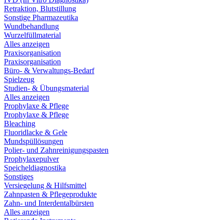
Retraktion, Blutstillung
Sonstige Pharmazeutika
Wundbehandlung
Wurzelfüllmaterial
Alles anzeigen
Praxisorganisation
Praxisorganisation
Büro- & Verwaltungs-Bedarf
Spielzeug
Studien- & Übungsmaterial
Alles anzeigen
Prophylaxe & Pflege
Prophylaxe & Pflege
Bleaching
Fluoridlacke & Gele
Mundspüllösungen
Polier- und Zahnreinigungspasten
Prophylaxepulver
Speicheldiagnostika
Sonstiges
Versiegelung & Hilfsmittel
Zahnpasten & Pflegeprodukte
Zahn- und Interdentalbürsten
Alles anzeigen