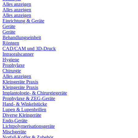
Alles anzeigen
Alles anzeigen
Alles anzeigen
Einrichtung & Geräte
Geräte
Geräte
Behandlungseinheit
Röntgen
CAD/CAM und 3D-Druck
Intraoralscanner
Hygiene
Prophylaxe
Chirurgie
Alles anzeigen
Kleingeräte Praxis
Kleingeräte Praxis
Implantologie- & Chirurgiegeräte
Prophylaxe & ZEG-Geräte
Hand- & Winkelstücke
Lupen & Lupenbrillen
Diverse Kleingeräte
Endo-Geräte
Lichtpolymerisationsgeräte
Mischgeräte
Notfall-Koffer & Zubehör