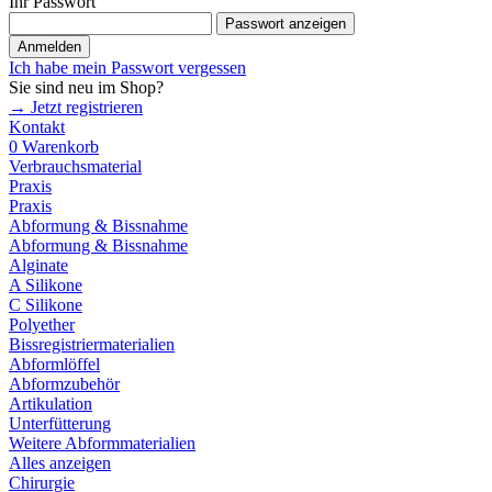
Ihr Passwort
Passwort anzeigen
Anmelden
Ich habe mein Passwort vergessen
Sie sind neu im Shop?
→ Jetzt registrieren
Kontakt
0
Warenkorb
Verbrauchsmaterial
Praxis
Praxis
Abformung & Bissnahme
Abformung & Bissnahme
Alginate
A Silikone
C Silikone
Polyether
Bissregistriermaterialien
Abformlöffel
Abformzubehör
Artikulation
Unterfütterung
Weitere Abformmaterialien
Alles anzeigen
Chirurgie