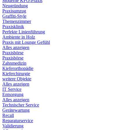
Moderne KFO-Praxis
Neugründung
Praxisumzug
Graffiti-Style
Themenzimmer
Praxisklinik
Perfekte Linienführung
Ambiente in Holz
Praxis mit Lounge Gefühl
Alles anzeigen
Praxisbörse
Praxisbörse
Zahnmedizin
Kieferorthopädie
Kieferchirurgie
weitere Objekte
Alles anzeigen
IT Service
Entsorgung
Alles anzeigen
Technischer Service
Gerätewartung
Recall
Reparaturservice
Validierung