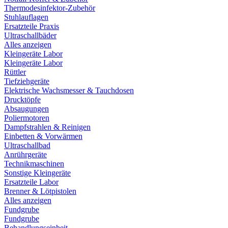
Thermodesinfektor-Zubehör
Stuhlauflagen
Ersatzteile Praxis
Ultraschallbäder
Alles anzeigen
Kleingeräte Labor
Kleingeräte Labor
Rüttler
Tiefziehgeräte
Elektrische Wachsmesser & Tauchdosen
Drucktöpfe
Absaugungen
Poliermotoren
Dampfstrahlen & Reinigen
Einbetten & Vorwärmen
Ultraschallbad
Anrührgeräte
Technikmaschinen
Sonstige Kleingeräte
Ersatzteile Labor
Brenner & Lötpistolen
Alles anzeigen
Fundgrube
Fundgrube
Behandlungseinheit