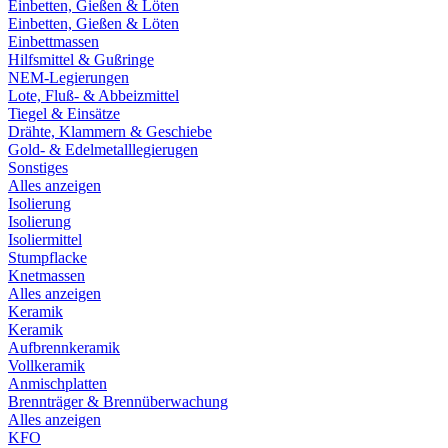
Einbetten, Gießen & Löten
Einbetten, Gießen & Löten
Einbettmassen
Hilfsmittel & Gußringe
NEM-Legierungen
Lote, Fluß- & Abbeizmittel
Tiegel & Einsätze
Drähte, Klammern & Geschiebe
Gold- & Edelmetalllegierugen
Sonstiges
Alles anzeigen
Isolierung
Isolierung
Isoliermittel
Stumpflacke
Knetmassen
Alles anzeigen
Keramik
Keramik
Aufbrennkeramik
Vollkeramik
Anmischplatten
Brennträger & Brennüberwachung
Alles anzeigen
KFO