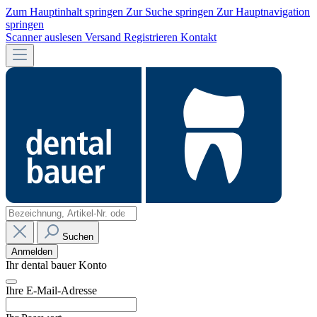
Zum Hauptinhalt springen
Zur Suche springen
Zur Hauptnavigation
springen
Scanner auslesen
Versand
Registrieren
Kontakt
Suchen
Anmelden
Ihr dental bauer Konto
Ihre E-Mail-Adresse