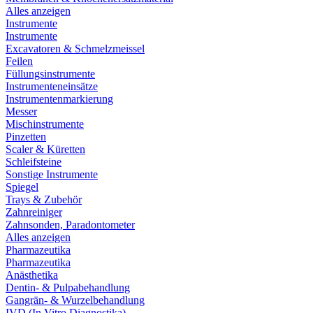
Alles anzeigen
Instrumente
Instrumente
Excavatoren & Schmelzmeissel
Feilen
Füllungsinstrumente
Instrumenteneinsätze
Instrumentenmarkierung
Messer
Mischinstrumente
Pinzetten
Scaler & Küretten
Schleifsteine
Sonstige Instrumente
Spiegel
Trays & Zubehör
Zahnreiniger
Zahnsonden, Paradontometer
Alles anzeigen
Pharmazeutika
Pharmazeutika
Anästhetika
Dentin- & Pulpabehandlung
Gangrän- & Wurzelbehandlung
IVD (In Vitro Diagnostika)