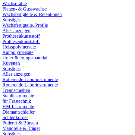
Wachsdrähte
Platten- & Gusswachse
Wachsfertigteile & Retentionen
Sonstiges
Wachsfertigteile, Profile
Alles anzeigen
Prothesenkunststoff
Prothesenkunststoff
Heisspolymersate
Kaltpolymersate
Unterfütterungsmaterial
Küvetten
Sonstiges
Alles anzeigen
Rotierende Laborinstrumente
Rotierende Laborinstrumente
Trennscheiben
Stahlinstrumente
für Frästechnik
HM-Instrumente
Diamantschleifer
Schleifkörper
Polierer & Bürsten
Mandrelle & Träger
Sonstiges