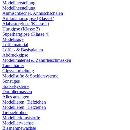
Modellherstellung
Modellherstellung
Anmischbecher, Anmischschalen
Artikulationsgipse (Klasse1)
Alabastergipse (Klasse 2)
Hartgipse (Klasse 3)
Superhartgipse (Klasse 4)
Modellsäge
Löffelmaterial
Löffel- & Basisplatten
Abdruckgipse
Modellmaterial & Zahnfleischmasken
Tauchhärter
Gipsverarbeitung
Modellstifte & Socklersysteme
Sonstiges
Sockelsysteme
Doubliermassen
Alles anzeigen
Modellieren, Tiefziehen
Modellieren, Tiefziehen
Tiefziehfolien
Modellierkunststoffe
Modellierwachse
Bissnehmewachse