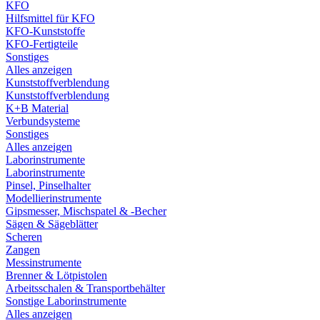
KFO
Hilfsmittel für KFO
KFO-Kunststoffe
KFO-Fertigteile
Sonstiges
Alles anzeigen
Kunststoffverblendung
Kunststoffverblendung
K+B Material
Verbundsysteme
Sonstiges
Alles anzeigen
Laborinstrumente
Laborinstrumente
Pinsel, Pinselhalter
Modellierinstrumente
Gipsmesser, Mischspatel & -Becher
Sägen & Sägeblätter
Scheren
Zangen
Messinstrumente
Brenner & Lötpistolen
Arbeitsschalen & Transportbehälter
Sonstige Laborinstrumente
Alles anzeigen