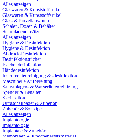
Alles anzeigen
Glaswaren & Kunststoffartikel
Glaswaren & Kunststoffartikel
Glas- & Porzellanwaren
Schalen, Dosen & Behälter
Schubladeneinsätze
Alles anzeigen
Hygiene & Desinfektion
Hygiene & Desinfektion
Abdruck-Desinfektion
Desinfektionstücher
Flächendesinfektion
Händedesinfektion
Instrumentenreinigung & -desinfektion
Maschinelle Aufbereitung
Sauganlagen- & Wasserlinienreinigung
Spender & Behälter
Sterilisation
Ultraschallbäder & Zubehör
Zubehör & Sonstiges
Alles anzeigen
Implantologie
Implantologie
Implantate & Zubehör
Membranen & Knochenersatzmaterial