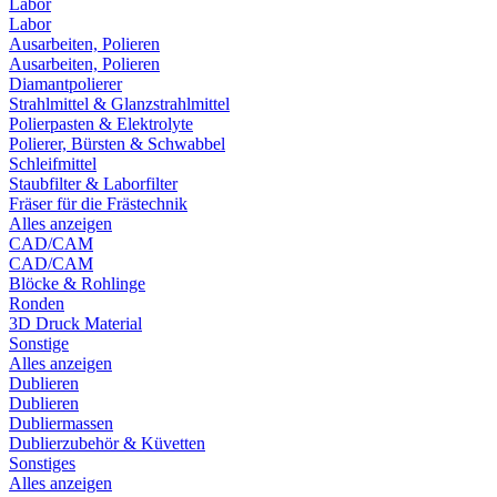
Labor
Labor
Ausarbeiten, Polieren
Ausarbeiten, Polieren
Diamantpolierer
Strahlmittel & Glanzstrahlmittel
Polierpasten & Elektrolyte
Polierer, Bürsten & Schwabbel
Schleifmittel
Staubfilter & Laborfilter
Fräser für die Frästechnik
Alles anzeigen
CAD/CAM
CAD/CAM
Blöcke & Rohlinge
Ronden
3D Druck Material
Sonstige
Alles anzeigen
Dublieren
Dublieren
Dubliermassen
Dublierzubehör & Küvetten
Sonstiges
Alles anzeigen