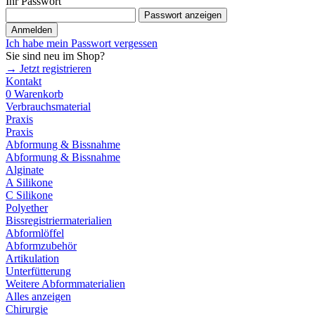
Ihr Passwort
Passwort anzeigen
Anmelden
Ich habe mein Passwort vergessen
Sie sind neu im Shop?
→ Jetzt registrieren
Kontakt
0
Warenkorb
Verbrauchsmaterial
Praxis
Praxis
Abformung & Bissnahme
Abformung & Bissnahme
Alginate
A Silikone
C Silikone
Polyether
Bissregistriermaterialien
Abformlöffel
Abformzubehör
Artikulation
Unterfütterung
Weitere Abformmaterialien
Alles anzeigen
Chirurgie