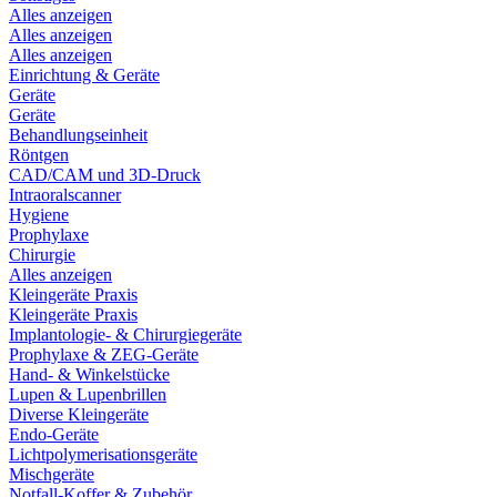
Alles anzeigen
Alles anzeigen
Alles anzeigen
Einrichtung & Geräte
Geräte
Geräte
Behandlungseinheit
Röntgen
CAD/CAM und 3D-Druck
Intraoralscanner
Hygiene
Prophylaxe
Chirurgie
Alles anzeigen
Kleingeräte Praxis
Kleingeräte Praxis
Implantologie- & Chirurgiegeräte
Prophylaxe & ZEG-Geräte
Hand- & Winkelstücke
Lupen & Lupenbrillen
Diverse Kleingeräte
Endo-Geräte
Lichtpolymerisationsgeräte
Mischgeräte
Notfall-Koffer & Zubehör