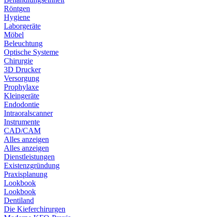
Röntgen
Hygiene
Laborgeräte
Möbel
Beleuchtung
Optische Systeme
Chirurgie
3D Drucker
Versorgung
Prophylaxe
Kleingeräte
Endodontie
Intraoralscanner
Instrumente
CAD/CAM
Alles anzeigen
Alles anzeigen
Dienstleistungen
Existenzgründung
Praxisplanung
Lookbook
Lookbook
Dentiland
Die Kieferchirurgen