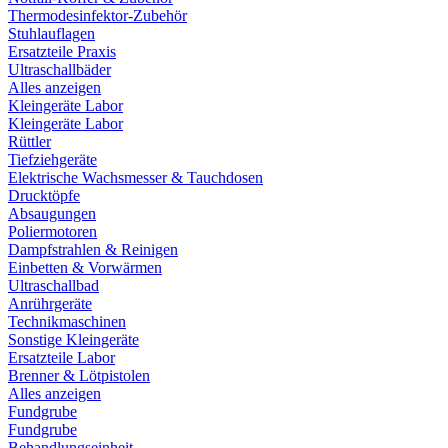
Thermodesinfektor-Zubehör
Stuhlauflagen
Ersatzteile Praxis
Ultraschallbäder
Alles anzeigen
Kleingeräte Labor
Kleingeräte Labor
Rüttler
Tiefziehgeräte
Elektrische Wachsmesser & Tauchdosen
Drucktöpfe
Absaugungen
Poliermotoren
Dampfstrahlen & Reinigen
Einbetten & Vorwärmen
Ultraschallbad
Anrührgeräte
Technikmaschinen
Sonstige Kleingeräte
Ersatzteile Labor
Brenner & Lötpistolen
Alles anzeigen
Fundgrube
Fundgrube
Behandlungseinheit