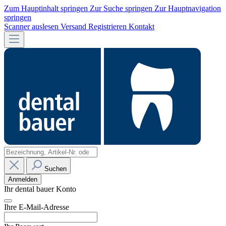
Zum Hauptinhalt springen
Zur Suche springen
Zur Hauptnavigation
springen
Scanner auslesen
Versand
Registrieren
Kontakt
Suchen
Anmelden
Ihr dental bauer Konto
Ihre E-Mail-Adresse