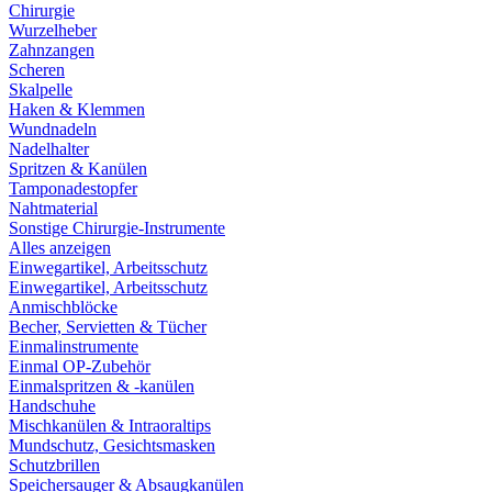
Chirurgie
Wurzelheber
Zahnzangen
Scheren
Skalpelle
Haken & Klemmen
Wundnadeln
Nadelhalter
Spritzen & Kanülen
Tamponadestopfer
Nahtmaterial
Sonstige Chirurgie-Instrumente
Alles anzeigen
Einwegartikel, Arbeitsschutz
Einwegartikel, Arbeitsschutz
Anmischblöcke
Becher, Servietten & Tücher
Einmalinstrumente
Einmal OP-Zubehör
Einmalspritzen & -kanülen
Handschuhe
Mischkanülen & Intraoraltips
Mundschutz, Gesichtsmasken
Schutzbrillen
Speichersauger & Absaugkanülen