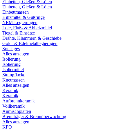
Einbetten, Gießen & Löten
Einbetten, Gießen & Löten
Einbettmassen
Hilfsmittel & Gußringe
NEM-Legierungen
Lote, Fluß- & Abbeizmittel
Tiegel & Einsätze
Drähte, Klammern & Geschiebe
Gold- & Edelmetalllegierugen
Sonstiges
Alles anzeigen
Isolierung
Isolierung
Isoliermittel
Stumpflacke
Knetmassen
Alles anzeigen
Keramik
Keramik
Aufbrennkeramik
Vollkeramik
Anmischplatten
Brennträger & Brennüberwachung
Alles anzeigen
KFO