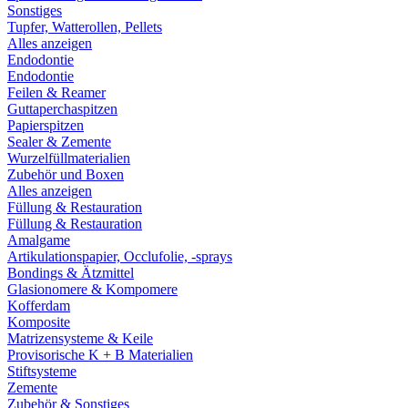
Sonstiges
Tupfer, Watterollen, Pellets
Alles anzeigen
Endodontie
Endodontie
Feilen & Reamer
Guttaperchaspitzen
Papierspitzen
Sealer & Zemente
Wurzelfüllmaterialien
Zubehör und Boxen
Alles anzeigen
Füllung & Restauration
Füllung & Restauration
Amalgame
Artikulationspapier, Occlufolie, -sprays
Bondings & Ätzmittel
Glasionomere & Kompomere
Kofferdam
Komposite
Matrizensysteme & Keile
Provisorische K + B Materialien
Stiftsysteme
Zemente
Zubehör & Sonstiges