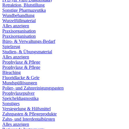
Retraktion, Blutstillung
Sonstige Pharmazeutika
Wundbehandlung
Wurzelfüllmaterial
Alles anzeigen
Praxisorganisation
Praxisorganisation
Büro- & Verwaltungs-Bedarf
Spielzeug
Studien- & Übungsmaterial
Alles anzeigen
Prophylaxe & Pflege
Prophylaxe & Pflege
Bleaching
Fluoridlacke & Gele
Mundspüllösungen
Polier- und Zahnreinigungspasten
Prophylaxepulver
Speicheldiagnostika
Sonstiges
Versiegelung & Hilfsmittel
Zahnpasten & Pflegeprodukte
Zahn- und Interdentalbürsten
Alles anzeigen