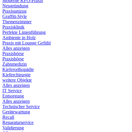
Moderne KFO-Praxis
Neugründung
Praxisumzug
Graffiti-Style
Themenzimmer
Praxisklinik
Perfekte Linienführung
Ambiente in Holz
Praxis mit Lounge Gefühl
Alles anzeigen
Praxisbörse
Praxisbörse
Zahnmedizin
Kieferorthopädie
Kieferchirurgie
weitere Objekte
Alles anzeigen
IT Service
Entsorgung
Alles anzeigen
Technischer Service
Gerätewartung
Recall
Reparaturservice
Validierung