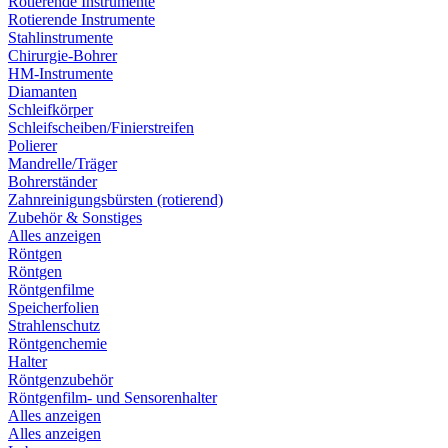
Rotierende Instrumente
Rotierende Instrumente
Stahlinstrumente
Chirurgie-Bohrer
HM-Instrumente
Diamanten
Schleifkörper
Schleifscheiben/Finierstreifen
Polierer
Mandrelle/Träger
Bohrerständer
Zahnreinigungsbürsten (rotierend)
Zubehör & Sonstiges
Alles anzeigen
Röntgen
Röntgen
Röntgenfilme
Speicherfolien
Strahlenschutz
Röntgenchemie
Halter
Röntgenzubehör
Röntgenfilm- und Sensorenhalter
Alles anzeigen
Alles anzeigen