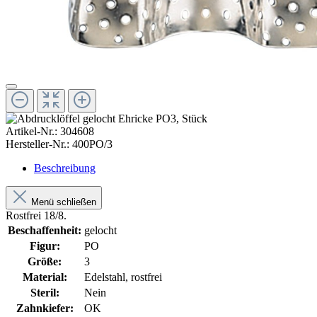
Artikel-Nr.:
304608
Hersteller-Nr.:
400PO/3
Beschreibung
Menü schließen
Rostfrei 18/8.
Beschaffenheit:
gelocht
Figur:
PO
Größe:
3
Material:
Edelstahl, rostfrei
Steril:
Nein
Zahnkiefer:
OK