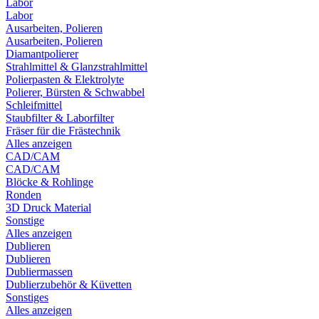
Labor
Labor
Ausarbeiten, Polieren
Ausarbeiten, Polieren
Diamantpolierer
Strahlmittel & Glanzstrahlmittel
Polierpasten & Elektrolyte
Polierer, Bürsten & Schwabbel
Schleifmittel
Staubfilter & Laborfilter
Fräser für die Frästechnik
Alles anzeigen
CAD/CAM
CAD/CAM
Blöcke & Rohlinge
Ronden
3D Druck Material
Sonstige
Alles anzeigen
Dublieren
Dublieren
Dubliermassen
Dublierzubehör & Küvetten
Sonstiges
Alles anzeigen