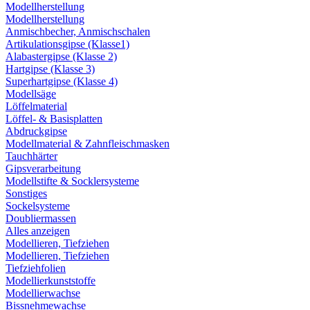
Modellherstellung
Modellherstellung
Anmischbecher, Anmischschalen
Artikulationsgipse (Klasse1)
Alabastergipse (Klasse 2)
Hartgipse (Klasse 3)
Superhartgipse (Klasse 4)
Modellsäge
Löffelmaterial
Löffel- & Basisplatten
Abdruckgipse
Modellmaterial & Zahnfleischmasken
Tauchhärter
Gipsverarbeitung
Modellstifte & Socklersysteme
Sonstiges
Sockelsysteme
Doubliermassen
Alles anzeigen
Modellieren, Tiefziehen
Modellieren, Tiefziehen
Tiefziehfolien
Modellierkunststoffe
Modellierwachse
Bissnehmewachse