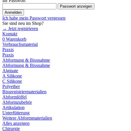
Ihr Passwort
Passwort anzeigen
Anmelden
Ich habe mein Passwort vergessen
Sie sind neu im Shop?
→ Jetzt registrieren
Kontakt
0
Warenkorb
Verbrauchsmaterial
Praxis
Praxis
Abformung & Bissnahme
Abformung & Bissnahme
Alginate
A Silikone
C Silikone
Polyether
Bissregistriermaterialien
Abformlöffel
Abformzubehör
Artikulation
Unterfütterung
Weitere Abformmaterialien
Alles anzeigen
Chirurgie