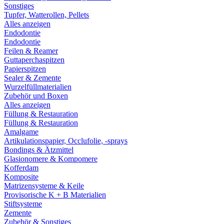
Sonstiges
Tupfer, Watterollen, Pellets
Alles anzeigen
Endodontie
Endodontie
Feilen & Reamer
Guttaperchaspitzen
Papierspitzen
Sealer & Zemente
Wurzelfüllmaterialien
Zubehör und Boxen
Alles anzeigen
Füllung & Restauration
Füllung & Restauration
Amalgame
Artikulationspapier, Occlufolie, -sprays
Bondings & Ätzmittel
Glasionomere & Kompomere
Kofferdam
Komposite
Matrizensysteme & Keile
Provisorische K + B Materialien
Stiftsysteme
Zemente
Zubehör & Sonstiges