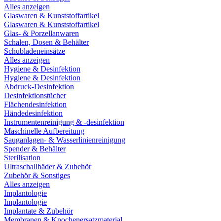
Alles anzeigen
Glaswaren & Kunststoffartikel
Glaswaren & Kunststoffartikel
Glas- & Porzellanwaren
Schalen, Dosen & Behälter
Schubladeneinsätze
Alles anzeigen
Hygiene & Desinfektion
Hygiene & Desinfektion
Abdruck-Desinfektion
Desinfektionstücher
Flächendesinfektion
Händedesinfektion
Instrumentenreinigung & -desinfektion
Maschinelle Aufbereitung
Sauganlagen- & Wasserlinienreinigung
Spender & Behälter
Sterilisation
Ultraschallbäder & Zubehör
Zubehör & Sonstiges
Alles anzeigen
Implantologie
Implantologie
Implantate & Zubehör
Membranen & Knochenersatzmaterial