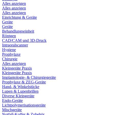
Alles anzeigen
Alles anzeigen
Alles anzeigen
Einrichtung & Geräte
Geräte
Geräte
Behandlungseinheit
Röntgen
CAD/CAM und 3D-Druck
Intraoralscanner
Hygiene
Prophylaxe
Chirurgie
Alles anzeigen
Kleingeräte Praxis
Kleingeräte Praxis
Implantologie- & Chirurgiegeräte
Prophylaxe & ZEG-Geräte
Hand- & Winkelstücke
Lupen & Lupenbrillen
Diverse Kleingeräte
Endo-Geräte
Lichtpolymerisationsgeräte
Mischgeräte
Notfall-Koffer & Zubehör