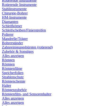
Rotierende Instrumente
Rotierende Instrumente
Stahlinstrumente
Chirurgie-Bohrer
HM-Instrumente
Diamanten
Schleifkörper
Schleifscheiben/Finierstreifen
Polierer
Mandrelle/Träger
Bohrerständer
Zahnreinigungsbürsten (rotierend)
Zubehör & Sonstiges
Alles anzeigen
Röntgen
Röntgen
Röntgenfilme
Speicherfolien
Strahlenschutz
Röntgenchemie
Halter
Röntgenzubehör
Röntgenfilm- und Sensorenhalter
Alles anzeigen
Alles anzeigen