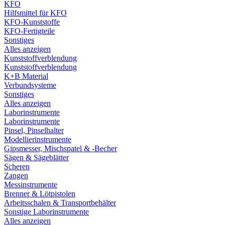
KFO
Hilfsmittel für KFO
KFO-Kunststoffe
KFO-Fertigteile
Sonstiges
Alles anzeigen
Kunststoffverblendung
Kunststoffverblendung
K+B Material
Verbundsysteme
Sonstiges
Alles anzeigen
Laborinstrumente
Laborinstrumente
Pinsel, Pinselhalter
Modellierinstrumente
Gipsmesser, Mischspatel & -Becher
Sägen & Sägeblätter
Scheren
Zangen
Messinstrumente
Brenner & Lötpistolen
Arbeitsschalen & Transportbehälter
Sonstige Laborinstrumente
Alles anzeigen