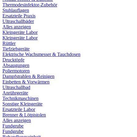
Thermodesinfektor-Zubehör
Stuhlauflagen
Ersatzteile Praxis
Ultraschallbäder
Alles anzeigen
Kleingeräte Labor
Kleingeräte Labor
Rüttler
Tiefziehgeräte
Elektrische Wachsmesser & Tauchdosen
Drucktöpfe
Absaugungen
Poliermotoren
Dampfstrahlen & Reinigen
Einbetten & Vorwärmen
Ultraschallbad
Anrührgeräte
Technikmaschinen
Sonstige Kleingeräte
Ersatzteile Labor
Brenner & Lötpistolen
Alles anzeigen
Fundgrube
Fundgrube
Behandlungseinheit