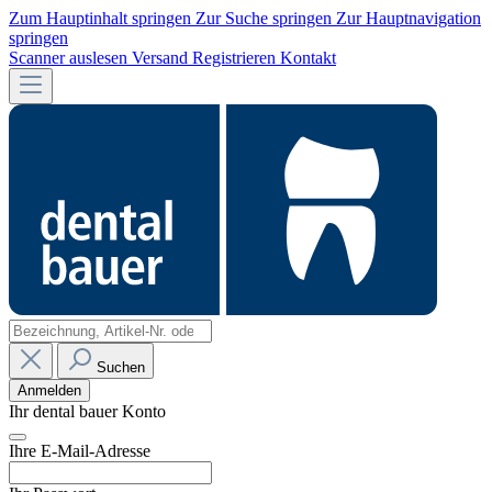
Zum Hauptinhalt springen
Zur Suche springen
Zur Hauptnavigation
springen
Scanner auslesen
Versand
Registrieren
Kontakt
Suchen
Anmelden
Ihr dental bauer Konto
Ihre E-Mail-Adresse