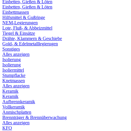
Einbetten, Gießen & Löten
Einbetten, Gießen & Löten
Einbettmassen
Hilfsmittel & Gußringe
NEM-Legierungen
Lote, Fluß- & Abbeizmittel
Tiegel & Einsätze
Drähte, Klammern & Geschiebe
Gold- & Edelmetalllegierugen
Sonstiges
Alles anzeigen
Isolierung
Isolierung
Isoliermittel
Stumpflacke
Knetmassen
Alles anzeigen
Keramik
Keramik
Aufbrennkeramik
Vollkeramik
Anmischplatten
Brennträger & Brennüberwachung
Alles anzeigen
KFO