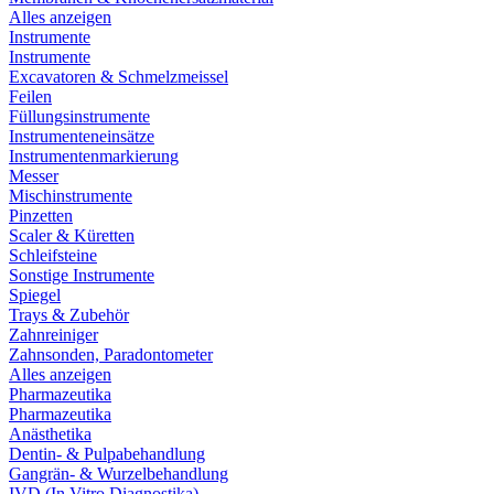
Alles anzeigen
Instrumente
Instrumente
Excavatoren & Schmelzmeissel
Feilen
Füllungsinstrumente
Instrumenteneinsätze
Instrumentenmarkierung
Messer
Mischinstrumente
Pinzetten
Scaler & Küretten
Schleifsteine
Sonstige Instrumente
Spiegel
Trays & Zubehör
Zahnreiniger
Zahnsonden, Paradontometer
Alles anzeigen
Pharmazeutika
Pharmazeutika
Anästhetika
Dentin- & Pulpabehandlung
Gangrän- & Wurzelbehandlung
IVD (In Vitro Diagnostika)