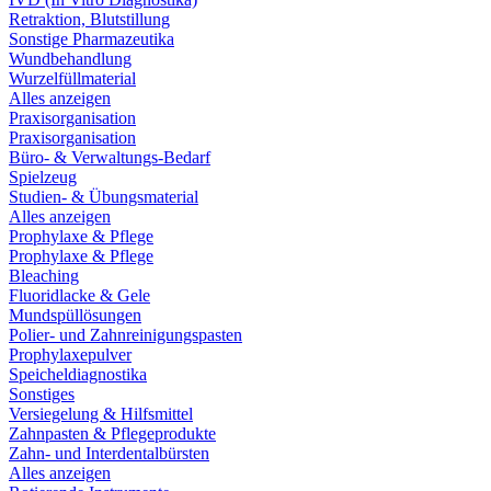
Retraktion, Blutstillung
Sonstige Pharmazeutika
Wundbehandlung
Wurzelfüllmaterial
Alles anzeigen
Praxisorganisation
Praxisorganisation
Büro- & Verwaltungs-Bedarf
Spielzeug
Studien- & Übungsmaterial
Alles anzeigen
Prophylaxe & Pflege
Prophylaxe & Pflege
Bleaching
Fluoridlacke & Gele
Mundspüllösungen
Polier- und Zahnreinigungspasten
Prophylaxepulver
Speicheldiagnostika
Sonstiges
Versiegelung & Hilfsmittel
Zahnpasten & Pflegeprodukte
Zahn- und Interdentalbürsten
Alles anzeigen