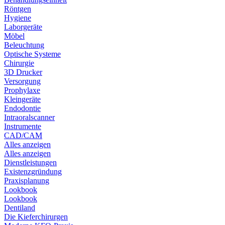
Röntgen
Hygiene
Laborgeräte
Möbel
Beleuchtung
Optische Systeme
Chirurgie
3D Drucker
Versorgung
Prophylaxe
Kleingeräte
Endodontie
Intraoralscanner
Instrumente
CAD/CAM
Alles anzeigen
Alles anzeigen
Dienstleistungen
Existenzgründung
Praxisplanung
Lookbook
Lookbook
Dentiland
Die Kieferchirurgen