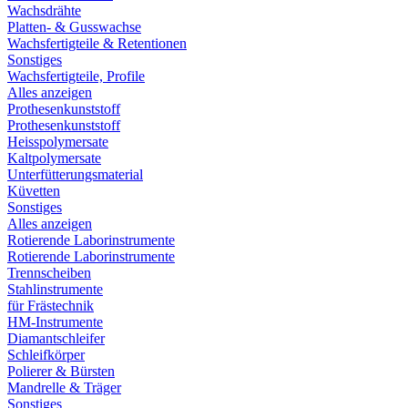
Wachsdrähte
Platten- & Gusswachse
Wachsfertigteile & Retentionen
Sonstiges
Wachsfertigteile, Profile
Alles anzeigen
Prothesenkunststoff
Prothesenkunststoff
Heisspolymersate
Kaltpolymersate
Unterfütterungsmaterial
Küvetten
Sonstiges
Alles anzeigen
Rotierende Laborinstrumente
Rotierende Laborinstrumente
Trennscheiben
Stahlinstrumente
für Frästechnik
HM-Instrumente
Diamantschleifer
Schleifkörper
Polierer & Bürsten
Mandrelle & Träger
Sonstiges