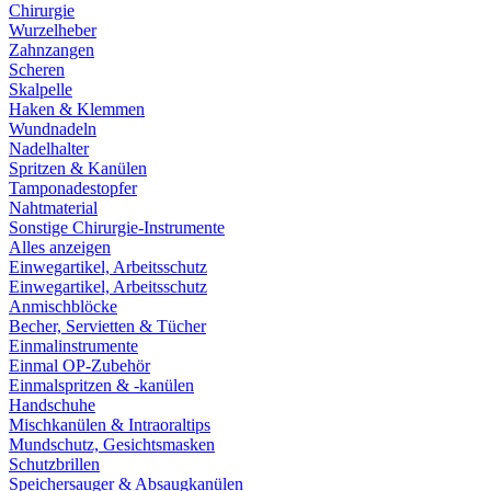
Chirurgie
Wurzelheber
Zahnzangen
Scheren
Skalpelle
Haken & Klemmen
Wundnadeln
Nadelhalter
Spritzen & Kanülen
Tamponadestopfer
Nahtmaterial
Sonstige Chirurgie-Instrumente
Alles anzeigen
Einwegartikel, Arbeitsschutz
Einwegartikel, Arbeitsschutz
Anmischblöcke
Becher, Servietten & Tücher
Einmalinstrumente
Einmal OP-Zubehör
Einmalspritzen & -kanülen
Handschuhe
Mischkanülen & Intraoraltips
Mundschutz, Gesichtsmasken
Schutzbrillen
Speichersauger & Absaugkanülen