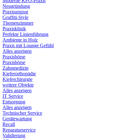
Moderne KFO-Praxis
Neugründung
Praxisumzug
Graffiti-Style
Themenzimmer
Praxisklinik
Perfekte Linienführung
Ambiente in Holz
Praxis mit Lounge Gefühl
Alles anzeigen
Praxisbörse
Praxisbörse
Zahnmedizin
Kieferorthopädie
Kieferchirurgie
weitere Objekte
Alles anzeigen
IT Service
Entsorgung
Alles anzeigen
Technischer Service
Gerätewartung
Recall
Reparaturservice
Validierung