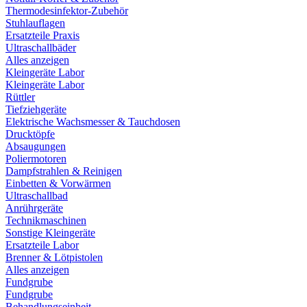
Thermodesinfektor-Zubehör
Stuhlauflagen
Ersatzteile Praxis
Ultraschallbäder
Alles anzeigen
Kleingeräte Labor
Kleingeräte Labor
Rüttler
Tiefziehgeräte
Elektrische Wachsmesser & Tauchdosen
Drucktöpfe
Absaugungen
Poliermotoren
Dampfstrahlen & Reinigen
Einbetten & Vorwärmen
Ultraschallbad
Anrührgeräte
Technikmaschinen
Sonstige Kleingeräte
Ersatzteile Labor
Brenner & Lötpistolen
Alles anzeigen
Fundgrube
Fundgrube
Behandlungseinheit