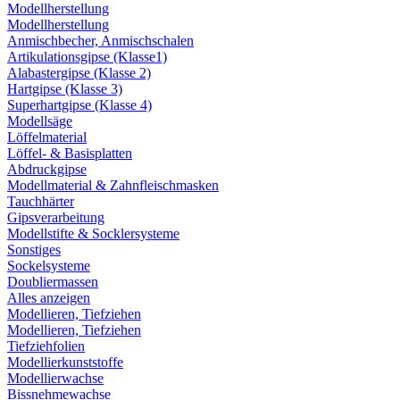
Modellherstellung
Modellherstellung
Anmischbecher, Anmischschalen
Artikulationsgipse (Klasse1)
Alabastergipse (Klasse 2)
Hartgipse (Klasse 3)
Superhartgipse (Klasse 4)
Modellsäge
Löffelmaterial
Löffel- & Basisplatten
Abdruckgipse
Modellmaterial & Zahnfleischmasken
Tauchhärter
Gipsverarbeitung
Modellstifte & Socklersysteme
Sonstiges
Sockelsysteme
Doubliermassen
Alles anzeigen
Modellieren, Tiefziehen
Modellieren, Tiefziehen
Tiefziehfolien
Modellierkunststoffe
Modellierwachse
Bissnehmewachse