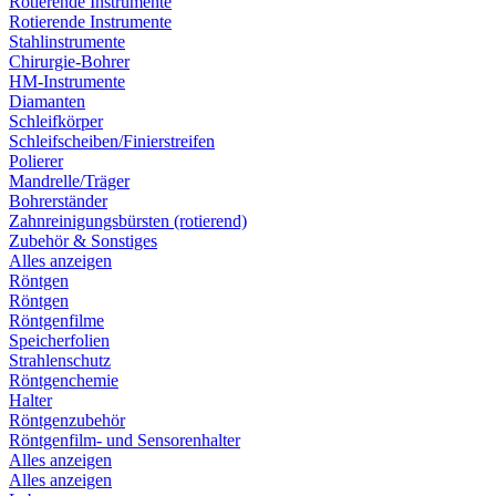
Rotierende Instrumente
Rotierende Instrumente
Stahlinstrumente
Chirurgie-Bohrer
HM-Instrumente
Diamanten
Schleifkörper
Schleifscheiben/Finierstreifen
Polierer
Mandrelle/Träger
Bohrerständer
Zahnreinigungsbürsten (rotierend)
Zubehör & Sonstiges
Alles anzeigen
Röntgen
Röntgen
Röntgenfilme
Speicherfolien
Strahlenschutz
Röntgenchemie
Halter
Röntgenzubehör
Röntgenfilm- und Sensorenhalter
Alles anzeigen
Alles anzeigen