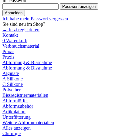
Ihr Passwort
Passwort anzeigen
Anmelden
Ich habe mein Passwort vergessen
Sie sind neu im Shop?
→ Jetzt registrieren
Kontakt
0
Warenkorb
Verbrauchsmaterial
Praxis
Praxis
Abformung & Bissnahme
Abformung & Bissnahme
Alginate
A Silikone
C Silikone
Polyether
Bissregistriermaterialien
Abformlöffel
Abformzubehör
Artikulation
Unterfütterung
Weitere Abformmaterialien
Alles anzeigen
Chirurgie