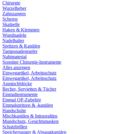
Chirurgie
Wurzelheber
Zahnzangen
Scheren
Skalpelle
Haken & Klemmen
Wundnadeln
Nadelhalter
Spritzen & Kanülen
Tamponadestopfer
Nahtmaterial
Sonstige Chirurgie-Instrumente
Alles anzeigen
Einwegartikel, Arbeitsschutz
Einwegartikel, Arbeitsschutz
Anmischblöcke
Becher, Servietten & Tücher
Einmalinstrumente
Einmal OP-Zubehör
Einmalspritzen & -kanülen
Handschuhe
Mischkanülen & Intraoraltips
Mundschutz, Gesichtsmasken
Schutzbrillen
Speichersauger & Absaugkanülen