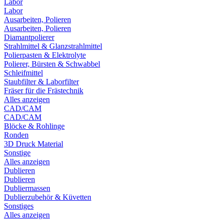
Labor
Labor
Ausarbeiten, Polieren
Ausarbeiten, Polieren
Diamantpolierer
Strahlmittel & Glanzstrahlmittel
Polierpasten & Elektrolyte
Polierer, Bürsten & Schwabbel
Schleifmittel
Staubfilter & Laborfilter
Fräser für die Frästechnik
Alles anzeigen
CAD/CAM
CAD/CAM
Blöcke & Rohlinge
Ronden
3D Druck Material
Sonstige
Alles anzeigen
Dublieren
Dublieren
Dubliermassen
Dublierzubehör & Küvetten
Sonstiges
Alles anzeigen