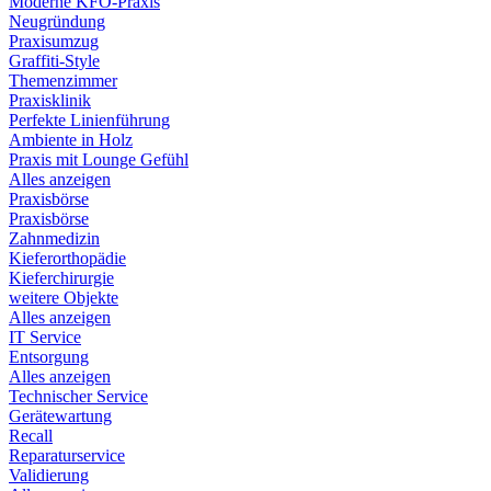
Moderne KFO-Praxis
Neugründung
Praxisumzug
Graffiti-Style
Themenzimmer
Praxisklinik
Perfekte Linienführung
Ambiente in Holz
Praxis mit Lounge Gefühl
Alles anzeigen
Praxisbörse
Praxisbörse
Zahnmedizin
Kieferorthopädie
Kieferchirurgie
weitere Objekte
Alles anzeigen
IT Service
Entsorgung
Alles anzeigen
Technischer Service
Gerätewartung
Recall
Reparaturservice
Validierung