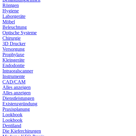
Röntgen
Hygiene
Laborgeräte
Möbel
Beleuchtung
Optische Systeme
Chirurgie
3D Drucker
Versorgung
Prophylaxe
Kleingeräte
Endodontie
Intraoralscanner
Instrumente
CAD/CAM
Alles anzeigen
Alles anzeigen
Dienstleistungen
Existenzgründung
Praxisplanung
Lookbook
Lookbook
Dentiland
Die Kieferchirurgen