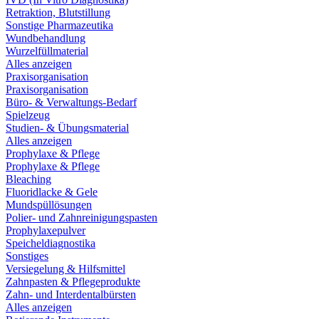
Retraktion, Blutstillung
Sonstige Pharmazeutika
Wundbehandlung
Wurzelfüllmaterial
Alles anzeigen
Praxisorganisation
Praxisorganisation
Büro- & Verwaltungs-Bedarf
Spielzeug
Studien- & Übungsmaterial
Alles anzeigen
Prophylaxe & Pflege
Prophylaxe & Pflege
Bleaching
Fluoridlacke & Gele
Mundspüllösungen
Polier- und Zahnreinigungspasten
Prophylaxepulver
Speicheldiagnostika
Sonstiges
Versiegelung & Hilfsmittel
Zahnpasten & Pflegeprodukte
Zahn- und Interdentalbürsten
Alles anzeigen