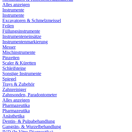
Alles anzeigen
Instrumente
Instrumente
Excavatoren & Schmelzmeissel
Feilen
Füllungsinstrumente
Instrumenteneinsätze
Instrumentenmarkierung
Messer
Mischinstrumente
Pinzetten
Scaler & Küretten
Schleifsteine
Sonstige Instrumente
Spiegel
Trays & Zubehör
Zahnreiniger
Zahnsonden, Paradontometer
Alles anzeigen
Pharmazeutika
Pharmazeutika
Anästhetika
Dentin- & Pulpabehandlung
Gangrän- & Wurzelbehandlung
IVD (In Vitro Diagnostika)