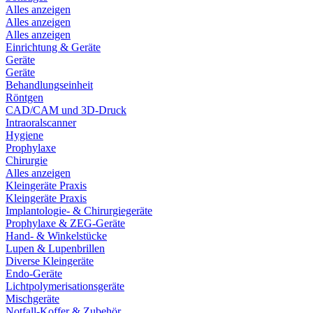
Alles anzeigen
Alles anzeigen
Alles anzeigen
Einrichtung & Geräte
Geräte
Geräte
Behandlungseinheit
Röntgen
CAD/CAM und 3D-Druck
Intraoralscanner
Hygiene
Prophylaxe
Chirurgie
Alles anzeigen
Kleingeräte Praxis
Kleingeräte Praxis
Implantologie- & Chirurgiegeräte
Prophylaxe & ZEG-Geräte
Hand- & Winkelstücke
Lupen & Lupenbrillen
Diverse Kleingeräte
Endo-Geräte
Lichtpolymerisationsgeräte
Mischgeräte
Notfall-Koffer & Zubehör