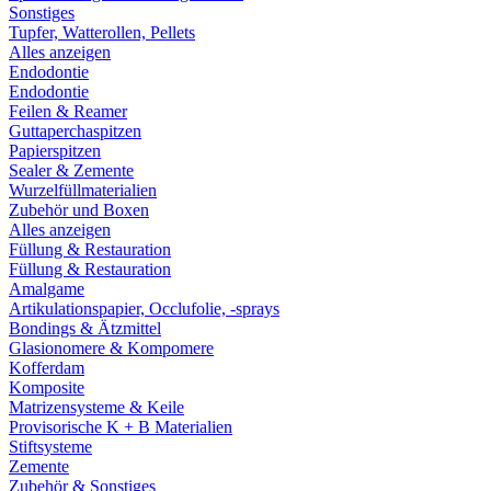
Sonstiges
Tupfer, Watterollen, Pellets
Alles anzeigen
Endodontie
Endodontie
Feilen & Reamer
Guttaperchaspitzen
Papierspitzen
Sealer & Zemente
Wurzelfüllmaterialien
Zubehör und Boxen
Alles anzeigen
Füllung & Restauration
Füllung & Restauration
Amalgame
Artikulationspapier, Occlufolie, -sprays
Bondings & Ätzmittel
Glasionomere & Kompomere
Kofferdam
Komposite
Matrizensysteme & Keile
Provisorische K + B Materialien
Stiftsysteme
Zemente
Zubehör & Sonstiges