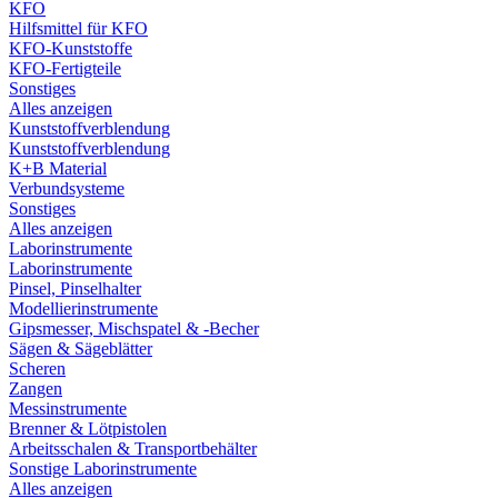
KFO
Hilfsmittel für KFO
KFO-Kunststoffe
KFO-Fertigteile
Sonstiges
Alles anzeigen
Kunststoffverblendung
Kunststoffverblendung
K+B Material
Verbundsysteme
Sonstiges
Alles anzeigen
Laborinstrumente
Laborinstrumente
Pinsel, Pinselhalter
Modellierinstrumente
Gipsmesser, Mischspatel & -Becher
Sägen & Sägeblätter
Scheren
Zangen
Messinstrumente
Brenner & Lötpistolen
Arbeitsschalen & Transportbehälter
Sonstige Laborinstrumente
Alles anzeigen