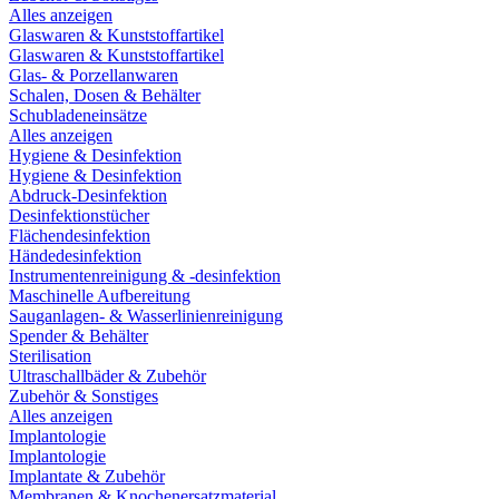
Alles anzeigen
Glaswaren & Kunststoffartikel
Glaswaren & Kunststoffartikel
Glas- & Porzellanwaren
Schalen, Dosen & Behälter
Schubladeneinsätze
Alles anzeigen
Hygiene & Desinfektion
Hygiene & Desinfektion
Abdruck-Desinfektion
Desinfektionstücher
Flächendesinfektion
Händedesinfektion
Instrumentenreinigung & -desinfektion
Maschinelle Aufbereitung
Sauganlagen- & Wasserlinienreinigung
Spender & Behälter
Sterilisation
Ultraschallbäder & Zubehör
Zubehör & Sonstiges
Alles anzeigen
Implantologie
Implantologie
Implantate & Zubehör
Membranen & Knochenersatzmaterial