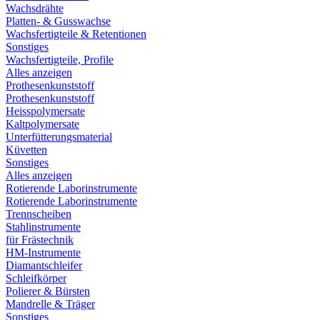
Wachsdrähte
Platten- & Gusswachse
Wachsfertigteile & Retentionen
Sonstiges
Wachsfertigteile, Profile
Alles anzeigen
Prothesenkunststoff
Prothesenkunststoff
Heisspolymersate
Kaltpolymersate
Unterfütterungsmaterial
Küvetten
Sonstiges
Alles anzeigen
Rotierende Laborinstrumente
Rotierende Laborinstrumente
Trennscheiben
Stahlinstrumente
für Frästechnik
HM-Instrumente
Diamantschleifer
Schleifkörper
Polierer & Bürsten
Mandrelle & Träger
Sonstiges