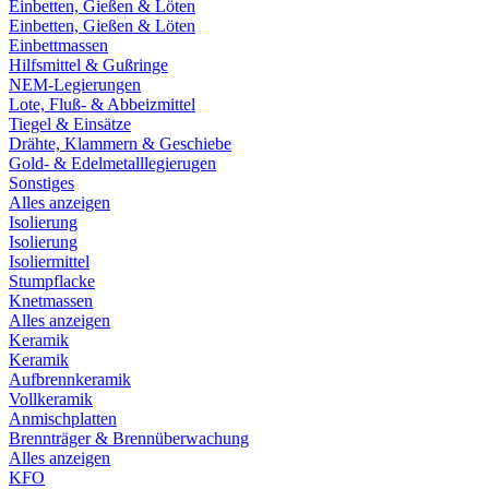
Einbetten, Gießen & Löten
Einbetten, Gießen & Löten
Einbettmassen
Hilfsmittel & Gußringe
NEM-Legierungen
Lote, Fluß- & Abbeizmittel
Tiegel & Einsätze
Drähte, Klammern & Geschiebe
Gold- & Edelmetalllegierugen
Sonstiges
Alles anzeigen
Isolierung
Isolierung
Isoliermittel
Stumpflacke
Knetmassen
Alles anzeigen
Keramik
Keramik
Aufbrennkeramik
Vollkeramik
Anmischplatten
Brennträger & Brennüberwachung
Alles anzeigen
KFO