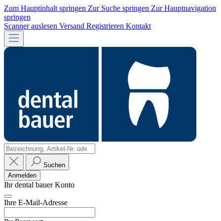
Zum Hauptinhalt springen
Zur Suche springen
Zur Hauptnavigation
springen
Scanner auslesen
Versand
Registrieren
Kontakt
Suchen
Anmelden
Ihr dental bauer Konto
Ihre E-Mail-Adresse