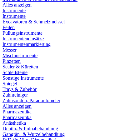
Alles anzeigen
Instrumente
Instrumente
Excavatoren & Schmelzmeissel
Feilen
Füllungsinstrumente
Instrumenteneinsätze
Instrumentenmarkierung
Messer
Mischinstrumente
Pinzetten
Scaler & Küretten
Schleifsteine
Sonstige Instrumente
Spiegel
Trays & Zubehör
Zahnreiniger
Zahnsonden, Paradontometer
Alles anzeigen
Pharmazeutika
Pharmazeutika
Anästhetika
Dentin- & Pulpabehandlung
Gangrän- & Wurzelbehandlung
IVD (In Vitro Diagnostika)