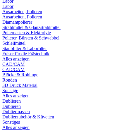
Labor
Labor
Ausarbeiten, Polieren
Ausarbeiten, Polieren
Diamantpolierer
Strahlmittel & Glanzstrahlmittel
Polierpasten & Elektrolyte
Polierer, Bürsten & Schwabbel
Schleifmittel
Staubfilter & Laborfilter
Fräser für die Frästechnik
Alles anzeigen
CAD/CAM
CAD/CAM
Blöcke & Rohlinge
Ronden
3D Druck Material
Sonstige
Alles anzeigen
Dublieren
Dublieren
Dubliermassen
Dublierzubehör & Küvetten
Sonstiges
Alles anzeigen