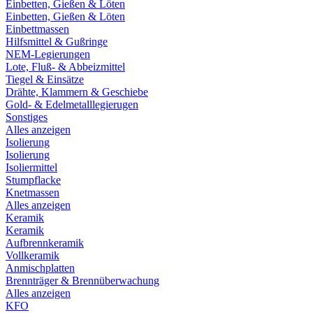
Einbetten, Gießen & Löten
Einbetten, Gießen & Löten
Einbettmassen
Hilfsmittel & Gußringe
NEM-Legierungen
Lote, Fluß- & Abbeizmittel
Tiegel & Einsätze
Drähte, Klammern & Geschiebe
Gold- & Edelmetalllegierugen
Sonstiges
Alles anzeigen
Isolierung
Isolierung
Isoliermittel
Stumpflacke
Knetmassen
Alles anzeigen
Keramik
Keramik
Aufbrennkeramik
Vollkeramik
Anmischplatten
Brennträger & Brennüberwachung
Alles anzeigen
KFO