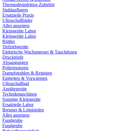
Thermodesinfektor-Zubehör
Stuhlauflagen
Ersatzteile Praxis
Ultraschallbäder
Alles anzeigen
Kleingeräte Labor
Kleingeräte Labor
Rüttler
Tiefziehgeräte
Elektrische Wachsmesser & Tauchdosen
Drucktöpfe
Absaugungen
Poliermotoren
Dampfstrahlen & Reinigen
Einbetten & Vorwärmen
Ultraschallbad
Anrührgeräte
Technikmaschinen
Sonstige Kleingeräte
Ersatzteile Labor
Brenner & Lötpistolen
Alles anzeigen
Fundgrube
Fundgrube
Behandlungseinheit