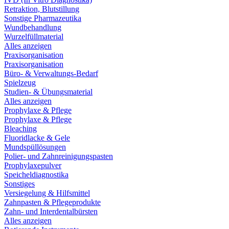
Retraktion, Blutstillung
Sonstige Pharmazeutika
Wundbehandlung
Wurzelfüllmaterial
Alles anzeigen
Praxisorganisation
Praxisorganisation
Büro- & Verwaltungs-Bedarf
Spielzeug
Studien- & Übungsmaterial
Alles anzeigen
Prophylaxe & Pflege
Prophylaxe & Pflege
Bleaching
Fluoridlacke & Gele
Mundspüllösungen
Polier- und Zahnreinigungspasten
Prophylaxepulver
Speicheldiagnostika
Sonstiges
Versiegelung & Hilfsmittel
Zahnpasten & Pflegeprodukte
Zahn- und Interdentalbürsten
Alles anzeigen