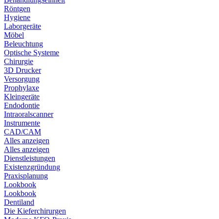
Röntgen
Hygiene
Laborgeräte
Möbel
Beleuchtung
Optische Systeme
Chirurgie
3D Drucker
Versorgung
Prophylaxe
Kleingeräte
Endodontie
Intraoralscanner
Instrumente
CAD/CAM
Alles anzeigen
Alles anzeigen
Dienstleistungen
Existenzgründung
Praxisplanung
Lookbook
Lookbook
Dentiland
Die Kieferchirurgen