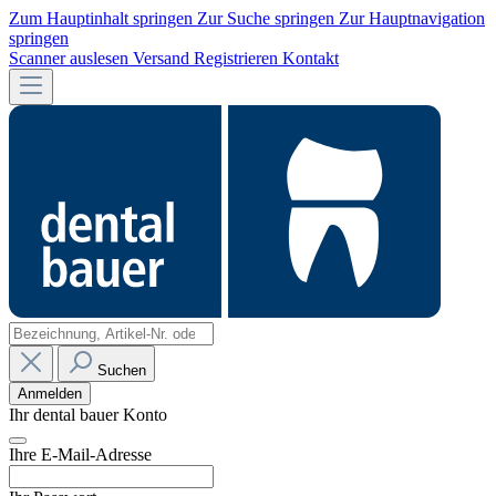
Zum Hauptinhalt springen
Zur Suche springen
Zur Hauptnavigation
springen
Scanner auslesen
Versand
Registrieren
Kontakt
Suchen
Anmelden
Ihr dental bauer Konto
Ihre E-Mail-Adresse