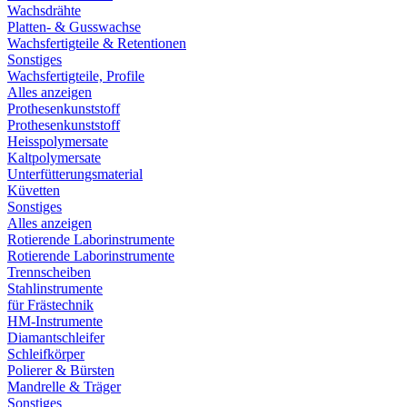
Wachsdrähte
Platten- & Gusswachse
Wachsfertigteile & Retentionen
Sonstiges
Wachsfertigteile, Profile
Alles anzeigen
Prothesenkunststoff
Prothesenkunststoff
Heisspolymersate
Kaltpolymersate
Unterfütterungsmaterial
Küvetten
Sonstiges
Alles anzeigen
Rotierende Laborinstrumente
Rotierende Laborinstrumente
Trennscheiben
Stahlinstrumente
für Frästechnik
HM-Instrumente
Diamantschleifer
Schleifkörper
Polierer & Bürsten
Mandrelle & Träger
Sonstiges