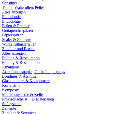
Sonstiges
Tupfer, Watterollen, Pellets
Alles anzeigen
Endodontie
Endodontie
Feilen & Reamer
Guttaperchaspitzen
Papierspitzen
Sealer & Zemente
Wurzelfüllmaterialien
Zubehör und Boxen
Alles anzeigen
Füllung & Restauration
Füllung & Restauration
Amalgame
Artikulationspapier, Occlufolie, -sprays
Bondings & Ätzmittel
Glasionomere & Kompomere
Kofferdam
Komposite
Matrizensysteme & Keile
Provisorische K + B Materialien
Stiftsysteme
Zemente
Zubehör & Sonstiges