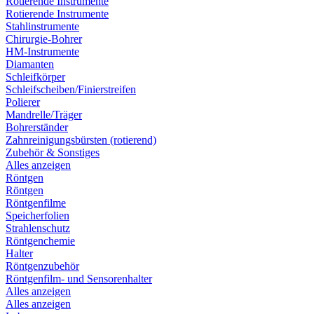
Rotierende Instrumente
Rotierende Instrumente
Stahlinstrumente
Chirurgie-Bohrer
HM-Instrumente
Diamanten
Schleifkörper
Schleifscheiben/Finierstreifen
Polierer
Mandrelle/Träger
Bohrerständer
Zahnreinigungsbürsten (rotierend)
Zubehör & Sonstiges
Alles anzeigen
Röntgen
Röntgen
Röntgenfilme
Speicherfolien
Strahlenschutz
Röntgenchemie
Halter
Röntgenzubehör
Röntgenfilm- und Sensorenhalter
Alles anzeigen
Alles anzeigen