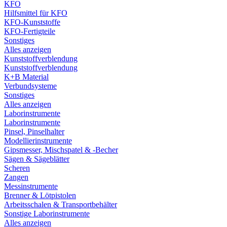
KFO
Hilfsmittel für KFO
KFO-Kunststoffe
KFO-Fertigteile
Sonstiges
Alles anzeigen
Kunststoffverblendung
Kunststoffverblendung
K+B Material
Verbundsysteme
Sonstiges
Alles anzeigen
Laborinstrumente
Laborinstrumente
Pinsel, Pinselhalter
Modellierinstrumente
Gipsmesser, Mischspatel & -Becher
Sägen & Sägeblätter
Scheren
Zangen
Messinstrumente
Brenner & Lötpistolen
Arbeitsschalen & Transportbehälter
Sonstige Laborinstrumente
Alles anzeigen