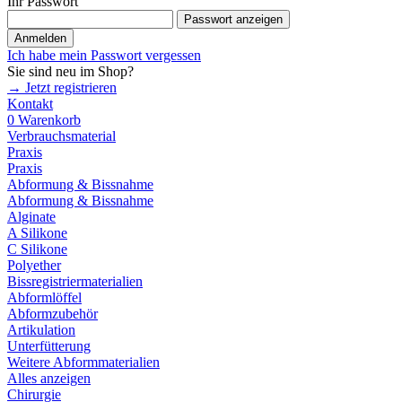
Ihr Passwort
Passwort anzeigen
Anmelden
Ich habe mein Passwort vergessen
Sie sind neu im Shop?
→ Jetzt registrieren
Kontakt
0
Warenkorb
Verbrauchsmaterial
Praxis
Praxis
Abformung & Bissnahme
Abformung & Bissnahme
Alginate
A Silikone
C Silikone
Polyether
Bissregistriermaterialien
Abformlöffel
Abformzubehör
Artikulation
Unterfütterung
Weitere Abformmaterialien
Alles anzeigen
Chirurgie