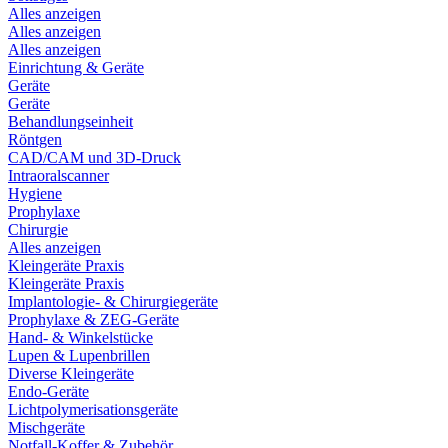
Alles anzeigen
Alles anzeigen
Alles anzeigen
Einrichtung & Geräte
Geräte
Geräte
Behandlungseinheit
Röntgen
CAD/CAM und 3D-Druck
Intraoralscanner
Hygiene
Prophylaxe
Chirurgie
Alles anzeigen
Kleingeräte Praxis
Kleingeräte Praxis
Implantologie- & Chirurgiegeräte
Prophylaxe & ZEG-Geräte
Hand- & Winkelstücke
Lupen & Lupenbrillen
Diverse Kleingeräte
Endo-Geräte
Lichtpolymerisationsgeräte
Mischgeräte
Notfall-Koffer & Zubehör