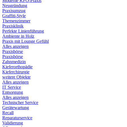
Moderne KFO-Praxis
Neugründung
Praxisumzug
Graffiti-Style
Themenzimmer
Praxisklinik
Perfekte Linienführung
Ambiente in Holz
Praxis mit Lounge Gefühl
Alles anzeigen
Praxisbörse
Praxisbörse
Zahnmedizin
Kieferorthopädie
Kieferchirurgie
weitere Objekte
Alles anzeigen
IT Service
Entsorgung
Alles anzeigen
Technischer Service
Gerätewartung
Recall
Reparaturservice
Validierung