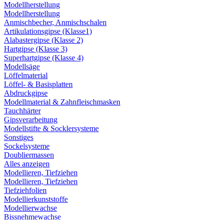
Modellherstellung
Modellherstellung
Anmischbecher, Anmischschalen
Artikulationsgipse (Klasse1)
Alabastergipse (Klasse 2)
Hartgipse (Klasse 3)
Superhartgipse (Klasse 4)
Modellsäge
Löffelmaterial
Löffel- & Basisplatten
Abdruckgipse
Modellmaterial & Zahnfleischmasken
Tauchhärter
Gipsverarbeitung
Modellstifte & Socklersysteme
Sonstiges
Sockelsysteme
Doubliermassen
Alles anzeigen
Modellieren, Tiefziehen
Modellieren, Tiefziehen
Tiefziehfolien
Modellierkunststoffe
Modellierwachse
Bissnehmewachse