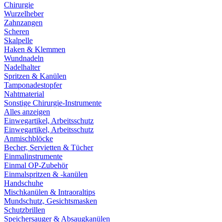
Chirurgie
Wurzelheber
Zahnzangen
Scheren
Skalpelle
Haken & Klemmen
Wundnadeln
Nadelhalter
Spritzen & Kanülen
Tamponadestopfer
Nahtmaterial
Sonstige Chirurgie-Instrumente
Alles anzeigen
Einwegartikel, Arbeitsschutz
Einwegartikel, Arbeitsschutz
Anmischblöcke
Becher, Servietten & Tücher
Einmalinstrumente
Einmal OP-Zubehör
Einmalspritzen & -kanülen
Handschuhe
Mischkanülen & Intraoraltips
Mundschutz, Gesichtsmasken
Schutzbrillen
Speichersauger & Absaugkanülen