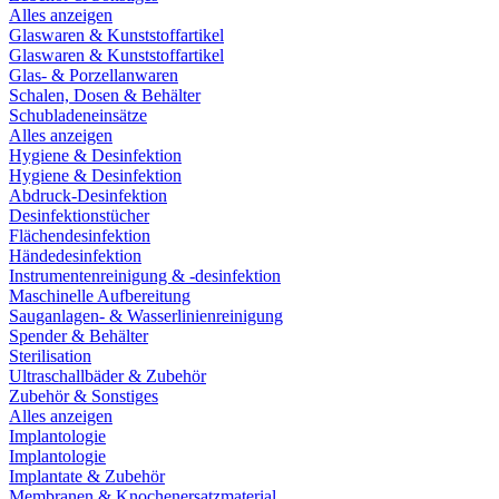
Alles anzeigen
Glaswaren & Kunststoffartikel
Glaswaren & Kunststoffartikel
Glas- & Porzellanwaren
Schalen, Dosen & Behälter
Schubladeneinsätze
Alles anzeigen
Hygiene & Desinfektion
Hygiene & Desinfektion
Abdruck-Desinfektion
Desinfektionstücher
Flächendesinfektion
Händedesinfektion
Instrumentenreinigung & -desinfektion
Maschinelle Aufbereitung
Sauganlagen- & Wasserlinienreinigung
Spender & Behälter
Sterilisation
Ultraschallbäder & Zubehör
Zubehör & Sonstiges
Alles anzeigen
Implantologie
Implantologie
Implantate & Zubehör
Membranen & Knochenersatzmaterial