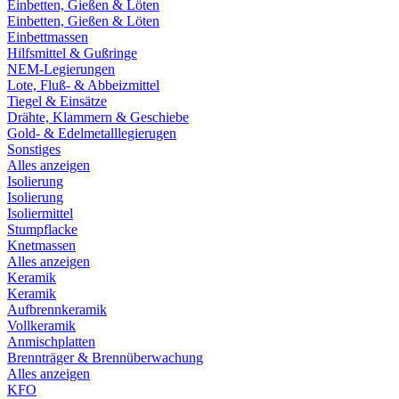
Einbetten, Gießen & Löten
Einbetten, Gießen & Löten
Einbettmassen
Hilfsmittel & Gußringe
NEM-Legierungen
Lote, Fluß- & Abbeizmittel
Tiegel & Einsätze
Drähte, Klammern & Geschiebe
Gold- & Edelmetalllegierugen
Sonstiges
Alles anzeigen
Isolierung
Isolierung
Isoliermittel
Stumpflacke
Knetmassen
Alles anzeigen
Keramik
Keramik
Aufbrennkeramik
Vollkeramik
Anmischplatten
Brennträger & Brennüberwachung
Alles anzeigen
KFO