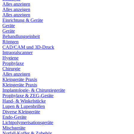
Alles anzeigen
Alles anzeigen
Alles anzeigen
Einrichtung & Geräte
Geräte
Geräte
Behandlungseinheit
Röntgen
CAD/CAM und 3D-Druck
Intraoralscanner
Hygiene
Prophylaxe
Chirurgie
Alles anzeigen
Kleingeräte Praxis
Kleingeräte Praxis
Implantologie- & Chirurgiegeräte
Prophylaxe & ZEG-Geräte
Hand- & Winkelstücke
Lupen & Lupenbrillen
Diverse Kleingeräte
Endo-Geräte
Lichtpolymerisationsgeräte
Mischgeräte
Notfall-Koffer & Zubehör