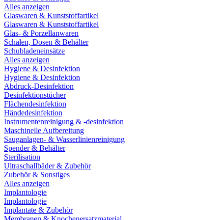
Alles anzeigen
Glaswaren & Kunststoffartikel
Glaswaren & Kunststoffartikel
Glas- & Porzellanwaren
Schalen, Dosen & Behälter
Schubladeneinsätze
Alles anzeigen
Hygiene & Desinfektion
Hygiene & Desinfektion
Abdruck-Desinfektion
Desinfektionstücher
Flächendesinfektion
Händedesinfektion
Instrumentenreinigung & -desinfektion
Maschinelle Aufbereitung
Sauganlagen- & Wasserlinienreinigung
Spender & Behälter
Sterilisation
Ultraschallbäder & Zubehör
Zubehör & Sonstiges
Alles anzeigen
Implantologie
Implantologie
Implantate & Zubehör
Membranen & Knochenersatzmaterial