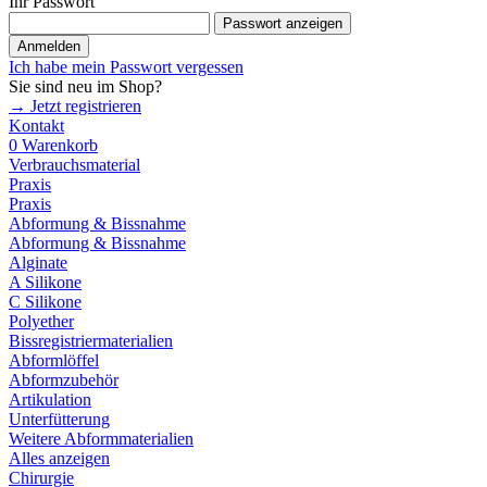
Ihr Passwort
Passwort anzeigen
Anmelden
Ich habe mein Passwort vergessen
Sie sind neu im Shop?
→ Jetzt registrieren
Kontakt
0
Warenkorb
Verbrauchsmaterial
Praxis
Praxis
Abformung & Bissnahme
Abformung & Bissnahme
Alginate
A Silikone
C Silikone
Polyether
Bissregistriermaterialien
Abformlöffel
Abformzubehör
Artikulation
Unterfütterung
Weitere Abformmaterialien
Alles anzeigen
Chirurgie