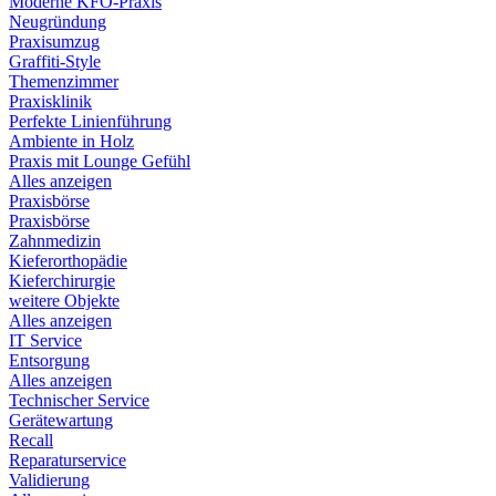
Moderne KFO-Praxis
Neugründung
Praxisumzug
Graffiti-Style
Themenzimmer
Praxisklinik
Perfekte Linienführung
Ambiente in Holz
Praxis mit Lounge Gefühl
Alles anzeigen
Praxisbörse
Praxisbörse
Zahnmedizin
Kieferorthopädie
Kieferchirurgie
weitere Objekte
Alles anzeigen
IT Service
Entsorgung
Alles anzeigen
Technischer Service
Gerätewartung
Recall
Reparaturservice
Validierung