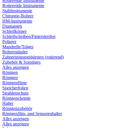
Rotierende Instrumente
Rotierende Instrumente
Stahlinstrumente
Chirurgie-Bohrer
HM-Instrumente
Diamanten
Schleifkörper
Schleifscheiben/Finierstreifen
Polierer
Mandrelle/Träger
Bohrerständer
Zahnreinigungsbürsten (rotierend)
Zubehör & Sonstiges
Alles anzeigen
Röntgen
Röntgen
Röntgenfilme
Speicherfolien
Strahlenschutz
Röntgenchemie
Halter
Röntgenzubehör
Röntgenfilm- und Sensorenhalter
Alles anzeigen
Alles anzeigen