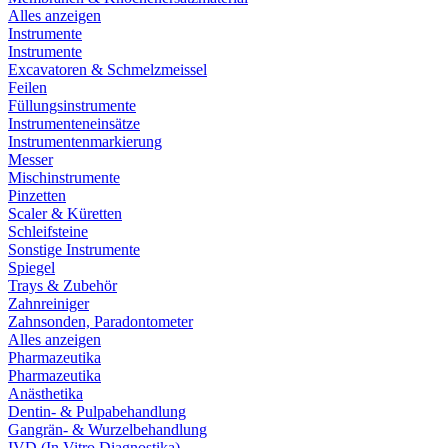
Alles anzeigen
Instrumente
Instrumente
Excavatoren & Schmelzmeissel
Feilen
Füllungsinstrumente
Instrumenteneinsätze
Instrumentenmarkierung
Messer
Mischinstrumente
Pinzetten
Scaler & Küretten
Schleifsteine
Sonstige Instrumente
Spiegel
Trays & Zubehör
Zahnreiniger
Zahnsonden, Paradontometer
Alles anzeigen
Pharmazeutika
Pharmazeutika
Anästhetika
Dentin- & Pulpabehandlung
Gangrän- & Wurzelbehandlung
IVD (In Vitro Diagnostika)