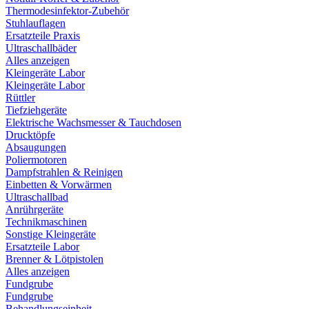
Thermodesinfektor-Zubehör
Stuhlauflagen
Ersatzteile Praxis
Ultraschallbäder
Alles anzeigen
Kleingeräte Labor
Kleingeräte Labor
Rüttler
Tiefziehgeräte
Elektrische Wachsmesser & Tauchdosen
Drucktöpfe
Absaugungen
Poliermotoren
Dampfstrahlen & Reinigen
Einbetten & Vorwärmen
Ultraschallbad
Anrührgeräte
Technikmaschinen
Sonstige Kleingeräte
Ersatzteile Labor
Brenner & Lötpistolen
Alles anzeigen
Fundgrube
Fundgrube
Behandlungseinheit