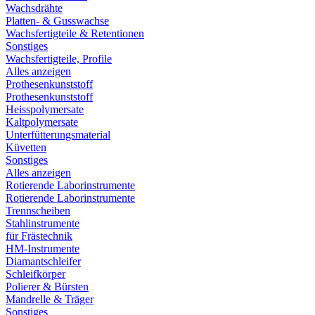
Wachsdrähte
Platten- & Gusswachse
Wachsfertigteile & Retentionen
Sonstiges
Wachsfertigteile, Profile
Alles anzeigen
Prothesenkunststoff
Prothesenkunststoff
Heisspolymersate
Kaltpolymersate
Unterfütterungsmaterial
Küvetten
Sonstiges
Alles anzeigen
Rotierende Laborinstrumente
Rotierende Laborinstrumente
Trennscheiben
Stahlinstrumente
für Frästechnik
HM-Instrumente
Diamantschleifer
Schleifkörper
Polierer & Bürsten
Mandrelle & Träger
Sonstiges