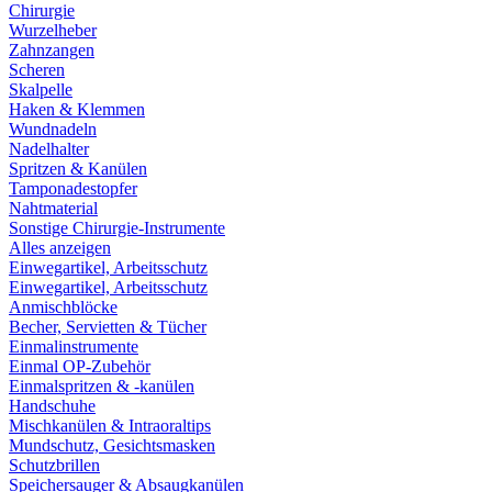
Chirurgie
Wurzelheber
Zahnzangen
Scheren
Skalpelle
Haken & Klemmen
Wundnadeln
Nadelhalter
Spritzen & Kanülen
Tamponadestopfer
Nahtmaterial
Sonstige Chirurgie-Instrumente
Alles anzeigen
Einwegartikel, Arbeitsschutz
Einwegartikel, Arbeitsschutz
Anmischblöcke
Becher, Servietten & Tücher
Einmalinstrumente
Einmal OP-Zubehör
Einmalspritzen & -kanülen
Handschuhe
Mischkanülen & Intraoraltips
Mundschutz, Gesichtsmasken
Schutzbrillen
Speichersauger & Absaugkanülen