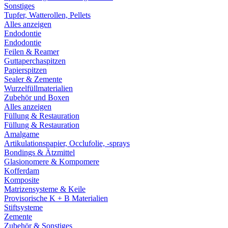
Sonstiges
Tupfer, Watterollen, Pellets
Alles anzeigen
Endodontie
Endodontie
Feilen & Reamer
Guttaperchaspitzen
Papierspitzen
Sealer & Zemente
Wurzelfüllmaterialien
Zubehör und Boxen
Alles anzeigen
Füllung & Restauration
Füllung & Restauration
Amalgame
Artikulationspapier, Occlufolie, -sprays
Bondings & Ätzmittel
Glasionomere & Kompomere
Kofferdam
Komposite
Matrizensysteme & Keile
Provisorische K + B Materialien
Stiftsysteme
Zemente
Zubehör & Sonstiges