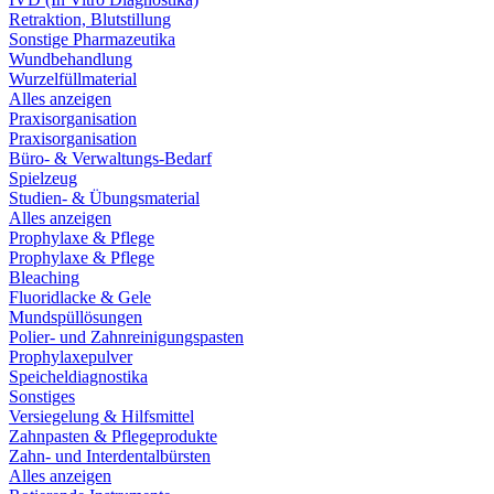
Retraktion, Blutstillung
Sonstige Pharmazeutika
Wundbehandlung
Wurzelfüllmaterial
Alles anzeigen
Praxisorganisation
Praxisorganisation
Büro- & Verwaltungs-Bedarf
Spielzeug
Studien- & Übungsmaterial
Alles anzeigen
Prophylaxe & Pflege
Prophylaxe & Pflege
Bleaching
Fluoridlacke & Gele
Mundspüllösungen
Polier- und Zahnreinigungspasten
Prophylaxepulver
Speicheldiagnostika
Sonstiges
Versiegelung & Hilfsmittel
Zahnpasten & Pflegeprodukte
Zahn- und Interdentalbürsten
Alles anzeigen