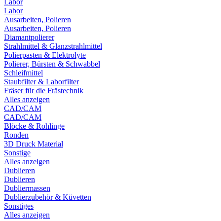
Labor
Labor
Ausarbeiten, Polieren
Ausarbeiten, Polieren
Diamantpolierer
Strahlmittel & Glanzstrahlmittel
Polierpasten & Elektrolyte
Polierer, Bürsten & Schwabbel
Schleifmittel
Staubfilter & Laborfilter
Fräser für die Frästechnik
Alles anzeigen
CAD/CAM
CAD/CAM
Blöcke & Rohlinge
Ronden
3D Druck Material
Sonstige
Alles anzeigen
Dublieren
Dublieren
Dubliermassen
Dublierzubehör & Küvetten
Sonstiges
Alles anzeigen