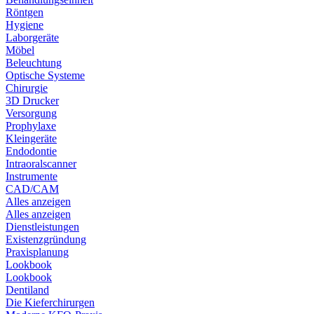
Röntgen
Hygiene
Laborgeräte
Möbel
Beleuchtung
Optische Systeme
Chirurgie
3D Drucker
Versorgung
Prophylaxe
Kleingeräte
Endodontie
Intraoralscanner
Instrumente
CAD/CAM
Alles anzeigen
Alles anzeigen
Dienstleistungen
Existenzgründung
Praxisplanung
Lookbook
Lookbook
Dentiland
Die Kieferchirurgen