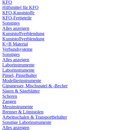
KFO
Hilfsmittel für KFO
KFO-Kunststoffe
KFO-Fertigteile
Sonstiges
Alles anzeigen
Kunststoffverblendung
Kunststoffverblendung
K+B Material
Verbundsysteme
Sonstiges
Alles anzeigen
Laborinstrumente
Laborinstrumente
Pinsel, Pinselhalter
Modellierinstrumente
Gipsmesser, Mischspatel & -Becher
Sägen & Sägeblätter
Scheren
Zangen
Messinstrumente
Brenner & Lötpistolen
Arbeitsschalen & Transportbehälter
Sonstige Laborinstrumente
Alles anzeigen