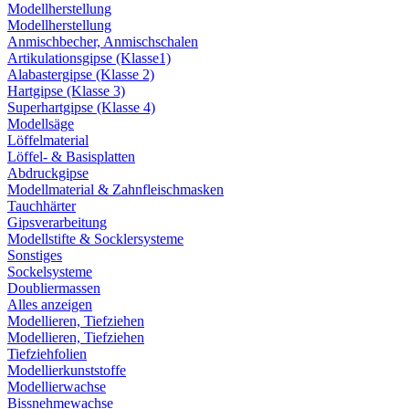
Modellherstellung
Modellherstellung
Anmischbecher, Anmischschalen
Artikulationsgipse (Klasse1)
Alabastergipse (Klasse 2)
Hartgipse (Klasse 3)
Superhartgipse (Klasse 4)
Modellsäge
Löffelmaterial
Löffel- & Basisplatten
Abdruckgipse
Modellmaterial & Zahnfleischmasken
Tauchhärter
Gipsverarbeitung
Modellstifte & Socklersysteme
Sonstiges
Sockelsysteme
Doubliermassen
Alles anzeigen
Modellieren, Tiefziehen
Modellieren, Tiefziehen
Tiefziehfolien
Modellierkunststoffe
Modellierwachse
Bissnehmewachse