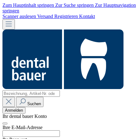
Zum Hauptinhalt springen
Zur Suche springen
Zur Hauptnavigation
springen
Scanner auslesen
Versand
Registrieren
Kontakt
Suchen
Anmelden
Ihr dental bauer Konto
Ihre E-Mail-Adresse