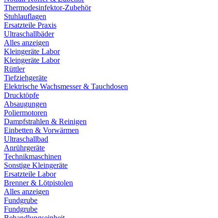
Thermodesinfektor-Zubehör
Stuhlauflagen
Ersatzteile Praxis
Ultraschallbäder
Alles anzeigen
Kleingeräte Labor
Kleingeräte Labor
Rüttler
Tiefziehgeräte
Elektrische Wachsmesser & Tauchdosen
Drucktöpfe
Absaugungen
Poliermotoren
Dampfstrahlen & Reinigen
Einbetten & Vorwärmen
Ultraschallbad
Anrührgeräte
Technikmaschinen
Sonstige Kleingeräte
Ersatzteile Labor
Brenner & Lötpistolen
Alles anzeigen
Fundgrube
Fundgrube
Behandlungseinheit