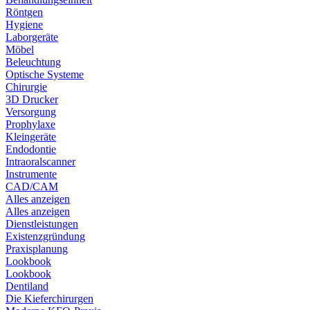
Röntgen
Hygiene
Laborgeräte
Möbel
Beleuchtung
Optische Systeme
Chirurgie
3D Drucker
Versorgung
Prophylaxe
Kleingeräte
Endodontie
Intraoralscanner
Instrumente
CAD/CAM
Alles anzeigen
Alles anzeigen
Dienstleistungen
Existenzgründung
Praxisplanung
Lookbook
Lookbook
Dentiland
Die Kieferchirurgen