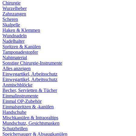
Chirurgie
Wurzelheber
Zahnzangen
Scheren
Skalpelle
Haken & Klemmen
Wundnadeln
Nadelhalter
Spritzen & Kanülen
Tamponadestopfer
Nahtmaterial
Sonstige Chirurgie-Instrumente
Alles anzeigen
Einwegartikel, Arbeitsschutz
Einwegartikel, Arbeitsschutz
Anmischblöcke
Becher, Servietten & Tücher
Einmalinstrumente
Einmal OP-Zubehör
Einmalspritzen & -kanülen
Handschuhe
Mischkanülen & Intraoraltips
Mundschutz, Gesichtsmasken
Schutzbrillen
Speichersauger & Absaugkanülen