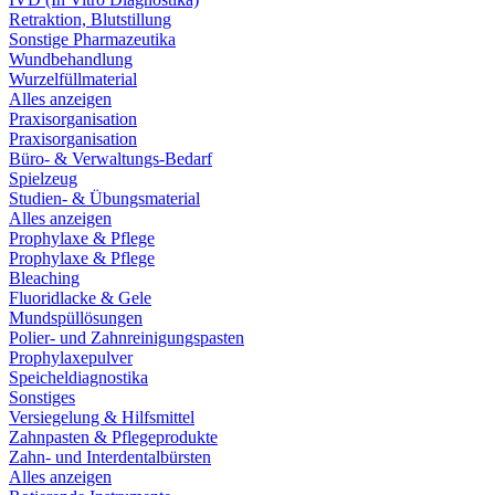
Retraktion, Blutstillung
Sonstige Pharmazeutika
Wundbehandlung
Wurzelfüllmaterial
Alles anzeigen
Praxisorganisation
Praxisorganisation
Büro- & Verwaltungs-Bedarf
Spielzeug
Studien- & Übungsmaterial
Alles anzeigen
Prophylaxe & Pflege
Prophylaxe & Pflege
Bleaching
Fluoridlacke & Gele
Mundspüllösungen
Polier- und Zahnreinigungspasten
Prophylaxepulver
Speicheldiagnostika
Sonstiges
Versiegelung & Hilfsmittel
Zahnpasten & Pflegeprodukte
Zahn- und Interdentalbürsten
Alles anzeigen