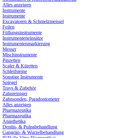
Alles anzeigen
Instrumente
Instrumente
Excavatoren & Schmelzmeissel
Feilen
Füllungsinstrumente
Instrumenteneinsätze
Instrumentenmarkierung
Messer
Mischinstrumente
Pinzetten
Scaler & Küretten
Schleifsteine
Sonstige Instrumente
Spiegel
Trays & Zubehör
Zahnreiniger
Zahnsonden, Paradontometer
Alles anzeigen
Pharmazeutika
Pharmazeutika
Anästhetika
Dentin- & Pulpabehandlung
Gangrän- & Wurzelbehandlung
IVD (In Vitro Diagnostika)