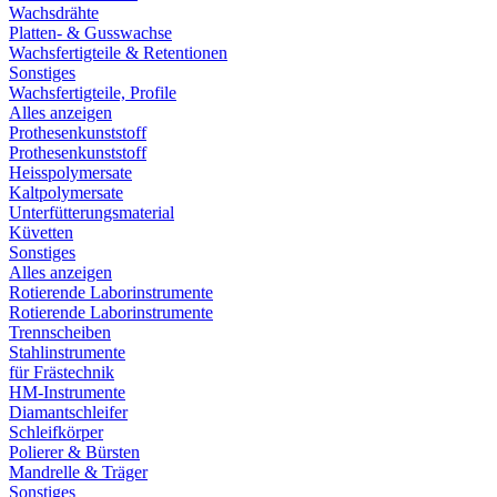
Wachsdrähte
Platten- & Gusswachse
Wachsfertigteile & Retentionen
Sonstiges
Wachsfertigteile, Profile
Alles anzeigen
Prothesenkunststoff
Prothesenkunststoff
Heisspolymersate
Kaltpolymersate
Unterfütterungsmaterial
Küvetten
Sonstiges
Alles anzeigen
Rotierende Laborinstrumente
Rotierende Laborinstrumente
Trennscheiben
Stahlinstrumente
für Frästechnik
HM-Instrumente
Diamantschleifer
Schleifkörper
Polierer & Bürsten
Mandrelle & Träger
Sonstiges