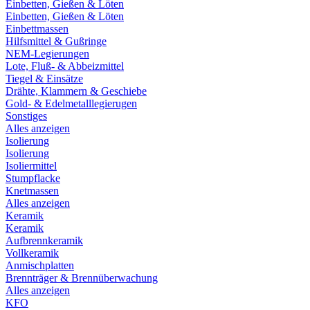
Einbetten, Gießen & Löten
Einbetten, Gießen & Löten
Einbettmassen
Hilfsmittel & Gußringe
NEM-Legierungen
Lote, Fluß- & Abbeizmittel
Tiegel & Einsätze
Drähte, Klammern & Geschiebe
Gold- & Edelmetalllegierugen
Sonstiges
Alles anzeigen
Isolierung
Isolierung
Isoliermittel
Stumpflacke
Knetmassen
Alles anzeigen
Keramik
Keramik
Aufbrennkeramik
Vollkeramik
Anmischplatten
Brennträger & Brennüberwachung
Alles anzeigen
KFO