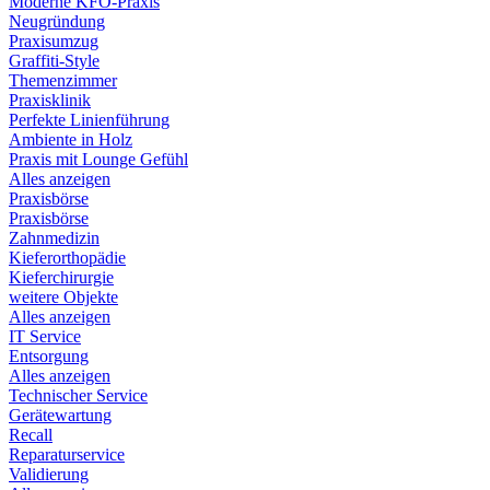
Moderne KFO-Praxis
Neugründung
Praxisumzug
Graffiti-Style
Themenzimmer
Praxisklinik
Perfekte Linienführung
Ambiente in Holz
Praxis mit Lounge Gefühl
Alles anzeigen
Praxisbörse
Praxisbörse
Zahnmedizin
Kieferorthopädie
Kieferchirurgie
weitere Objekte
Alles anzeigen
IT Service
Entsorgung
Alles anzeigen
Technischer Service
Gerätewartung
Recall
Reparaturservice
Validierung