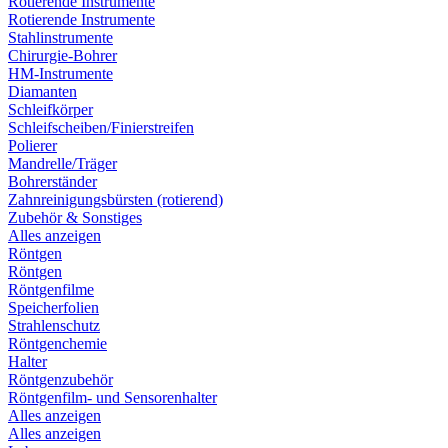
Rotierende Instrumente
Rotierende Instrumente
Stahlinstrumente
Chirurgie-Bohrer
HM-Instrumente
Diamanten
Schleifkörper
Schleifscheiben/Finierstreifen
Polierer
Mandrelle/Träger
Bohrerständer
Zahnreinigungsbürsten (rotierend)
Zubehör & Sonstiges
Alles anzeigen
Röntgen
Röntgen
Röntgenfilme
Speicherfolien
Strahlenschutz
Röntgenchemie
Halter
Röntgenzubehör
Röntgenfilm- und Sensorenhalter
Alles anzeigen
Alles anzeigen