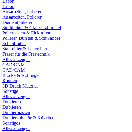
Labor
Labor
Ausarbeiten, Polieren
Ausarbeiten, Polieren
Diamantpolierer
Strahlmittel & Glanzstrahlmittel
Polierpasten & Elektrolyte
Polierer, Bürsten & Schwabbel
Schleifmittel
Staubfilter & Laborfilter
Fräser für die Frästechnik
Alles anzeigen
CAD/CAM
CAD/CAM
Blöcke & Rohlinge
Ronden
3D Druck Material
Sonstige
Alles anzeigen
Dublieren
Dublieren
Dubliermassen
Dublierzubehör & Küvetten
Sonstiges
Alles anzeigen