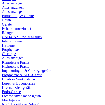
Alles anzeigen
Alles anzeigen
Alles anzeigen
Einrichtung & Geräte
Geräte
Geräte
Behandlungseinheit
Röntgen
CAD/CAM und 3D-Druck
Intraoralscanner
Hygiene
Prophylaxe
Chirurgie
Alles anzeigen
Kleingeräte Praxis
Kleingeräte Praxis
Implantologie- & Chirurgiegeräte
Prophylaxe & ZEG-Geräte
Hand- & Winkelstücke
Lupen & Lupenbrillen
Diverse Kleingeräte
Endo-Geräte
Lichtpolymerisationsgeräte
Mischgeräte
Notfall-Koffer & Zubehör