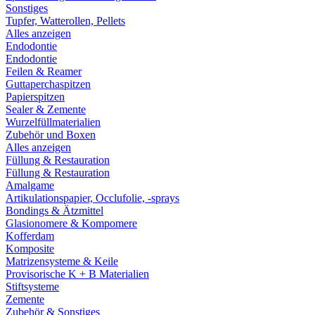
Sonstiges
Tupfer, Watterollen, Pellets
Alles anzeigen
Endodontie
Endodontie
Feilen & Reamer
Guttaperchaspitzen
Papierspitzen
Sealer & Zemente
Wurzelfüllmaterialien
Zubehör und Boxen
Alles anzeigen
Füllung & Restauration
Füllung & Restauration
Amalgame
Artikulationspapier, Occlufolie, -sprays
Bondings & Ätzmittel
Glasionomere & Kompomere
Kofferdam
Komposite
Matrizensysteme & Keile
Provisorische K + B Materialien
Stiftsysteme
Zemente
Zubehör & Sonstiges