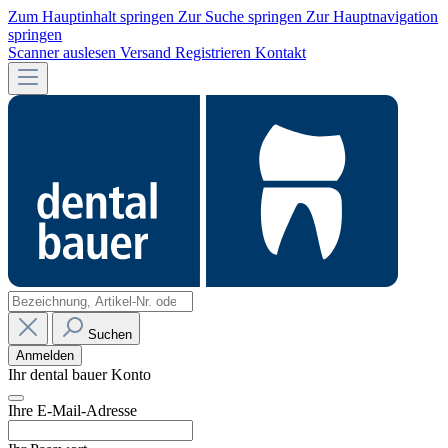
Zum Hauptinhalt springen
Zur Suche springen
Zur Hauptnavigation
springen
Scanner auslesen
Versand
Registrieren
Kontakt
Suchen
Anmelden
Ihr dental bauer Konto
Ihre E-Mail-Adresse