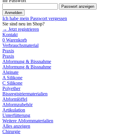
Ihr Passwort
Passwort anzeigen
Anmelden
Ich habe mein Passwort vergessen
Sie sind neu im Shop?
→ Jetzt registrieren
Kontakt
0
Warenkorb
Verbrauchsmaterial
Praxis
Praxis
Abformung & Bissnahme
Abformung & Bissnahme
Alginate
A Silikone
C Silikone
Polyether
Bissregistriermaterialien
Abformlöffel
Abformzubehör
Artikulation
Unterfütterung
Weitere Abformmaterialien
Alles anzeigen
Chirurgie