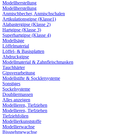
Modellherstellung
Modellherstellung
Anmischbecher, Anmischschalen
Artikulationsgipse (Klasse1)
Alabastergipse (Klasse 2)
Hartgipse (Klasse 3)
Superhartgipse (Klasse 4)
Modellsäge
Löffelmaterial
Löffel- & Basisplatten
Abdruckgipse
Modellmaterial & Zahnfleischmasken
Tauchhärter
Gipsverarbeitung
Modellstifte & Socklersysteme
Sonstiges
Sockelsysteme
Doubliermassen
Alles anzeigen
Modellieren, Tiefziehen
Modellieren, Tiefziehen
Tiefziehfolien
Modellierkunststoffe
Modellierwachse
Bissnehmewachse