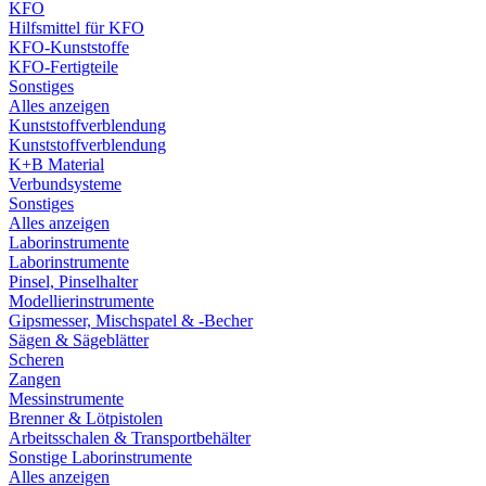
KFO
Hilfsmittel für KFO
KFO-Kunststoffe
KFO-Fertigteile
Sonstiges
Alles anzeigen
Kunststoffverblendung
Kunststoffverblendung
K+B Material
Verbundsysteme
Sonstiges
Alles anzeigen
Laborinstrumente
Laborinstrumente
Pinsel, Pinselhalter
Modellierinstrumente
Gipsmesser, Mischspatel & -Becher
Sägen & Sägeblätter
Scheren
Zangen
Messinstrumente
Brenner & Lötpistolen
Arbeitsschalen & Transportbehälter
Sonstige Laborinstrumente
Alles anzeigen