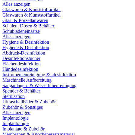
Alles anzeigen
Glaswaren & Kunststoffartikel
Glaswaren & Kunststoffartikel
Glas- & Porzellanwaren
Schalen, Dosen & Behälter
Schubladeneinsätze
Alles anzeigen
Hygiene & Desinfektion
Hygiene & Desinfektion
Abdruck-Desinfektion
Desinfektionstücher
Flächendesinfektion
Händedesinfektion
Instrumentenreinigung & -desinfektion
Maschinelle Aufbereitung
Sauganlagen- & Wasserlinienreinigung
Spender & Behälter
Sterilisation
Ultraschallbäder & Zubehör
Zubehör & Sonstiges
Alles anzeigen
Implantologie
Implantologie
Implantate & Zubehör
Membranen & Knochenersatzmaterial